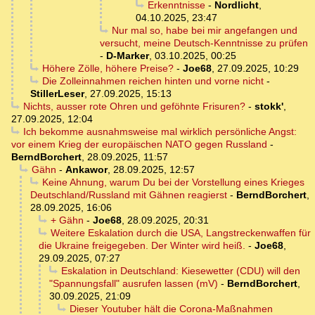
Erkenntnisse
-
Nordlicht
,
04.10.2025, 23:47
Nur mal so, habe bei mir angefangen und
versucht, meine Deutsch-Kenntnisse zu prüfen
-
D-Marker
,
03.10.2025, 00:25
Höhere Zölle, höhere Preise?
-
Joe68
,
27.09.2025, 10:29
Die Zolleinnahmen reichen hinten und vorne nicht
-
StillerLeser
,
27.09.2025, 15:13
Nichts, ausser rote Ohren und geföhnte Frisuren?
-
stokk'
,
27.09.2025, 12:04
Ich bekomme ausnahmsweise mal wirklich persönliche Angst:
vor einem Krieg der europäischen NATO gegen Russland
-
BerndBorchert
,
28.09.2025, 11:57
Gähn
-
Ankawor
,
28.09.2025, 12:57
Keine Ahnung, warum Du bei der Vorstellung eines Krieges
Deutschland/Russland mit Gähnen reagierst
-
BerndBorchert
,
28.09.2025, 16:06
+ Gähn
-
Joe68
,
28.09.2025, 20:31
Weitere Eskalation durch die USA, Langstreckenwaffen für
die Ukraine freigegeben. Der Winter wird heiß.
-
Joe68
,
29.09.2025, 07:27
Eskalation in Deutschland: Kiesewetter (CDU) will den
"Spannungsfall" ausrufen lassen (mV)
-
BerndBorchert
,
30.09.2025, 21:09
Dieser Youtuber hält die Corona-Maßnahmen