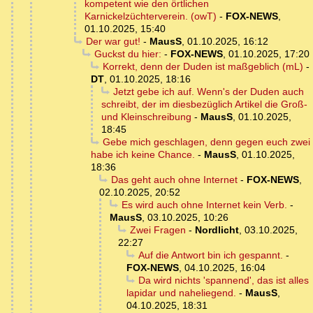
kompetent wie den örtlichen
Karnickelzüchterverein. (owT)
-
FOX-NEWS
,
01.10.2025, 15:40
Der war gut!
-
MausS
,
01.10.2025, 16:12
Guckst du hier:
-
FOX-NEWS
,
01.10.2025, 17:20
Korrekt, denn der Duden ist maßgeblich (mL)
-
DT
,
01.10.2025, 18:16
Jetzt gebe ich auf. Wenn's der Duden auch
schreibt, der im diesbezüglich Artikel die Groß-
und Kleinschreibung
-
MausS
,
01.10.2025,
18:45
Gebe mich geschlagen, denn gegen euch zwei
habe ich keine Chance.
-
MausS
,
01.10.2025,
18:36
Das geht auch ohne Internet
-
FOX-NEWS
,
02.10.2025, 20:52
Es wird auch ohne Internet kein Verb.
-
MausS
,
03.10.2025, 10:26
Zwei Fragen
-
Nordlicht
,
03.10.2025,
22:27
Auf die Antwort bin ich gespannt.
-
FOX-NEWS
,
04.10.2025, 16:04
Da wird nichts 'spannend', das ist alles
lapidar und naheliegend.
-
MausS
,
04.10.2025, 18:31