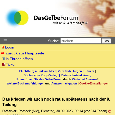
Suche:
Los
Login
zurück zur Hauptseite
in Thread öffnen
Ticker
Fluchtburg autark am Meer
|
Zum Tode Jürgen Küßners
|
Bücher vom Kopp-Verlag |
Datenschutzerklärung
Unterstützen Sie das Gelbe Forum
durch
Käufe bei Amazon
! |
Weitere Buchempfehlungen
und
Amazonnavigation
|
Cookie-Einstellungen
Das kriegen wir auch noch raus, spätestens nach der 9.
Teilung
D-Marker
,
Rostock (MV)
,
Dienstag, 30.09.2025, 00:14
(vor 314 Tagen)
@