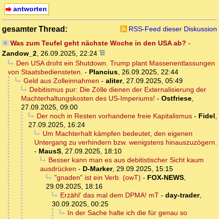
antworten
gesamter Thread:
RSS-Feed dieser Diskussion
Was zum Teufel geht nächste Woche in den USA ab?
-
Zandow_2
,
26.09.2025, 22:24
Den USA droht ein Shutdown. Trump plant Massenentlassungen
von Staatsbediensteten.
-
Plancius
,
26.09.2025, 22:44
Geld aus Zolleinnahmen
-
aliter
,
27.09.2025, 05:49
Debitismus pur: Die Zölle dienen der Externalisierung der
Machterhaltungskosten des US-Imperiums!
-
Ostfriese
,
27.09.2025, 09:00
Der noch in Resten vorhandene freie Kapitalismus
-
Fidel
,
27.09.2025, 16:24
Um Machterhalt kämpfen bedeutet, den eigenen
Untergang zu verhindern bzw. wenigstens hinauszuzögern.
-
MausS
,
27.09.2025, 18:10
Besser kann man es aus debitistischer Sicht kaum
ausdrücken
-
D-Marker
,
29.09.2025, 15:15
"gnaden" ist ein Verb. (owT)
-
FOX-NEWS
,
29.09.2025, 18:16
Erzähl' das mal dem DPMA! mT
-
day-trader
,
30.09.2025, 00:25
In der Sache halte ich die für genau so