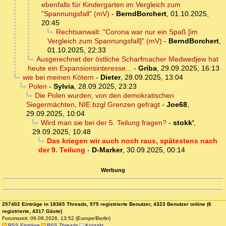
ebenfalls für Kindergarten im Vergleich zum
"Spannungsfall" (mV)
-
BerndBorchert
,
01.10.2025,
20:45
Rechtsanwalt: "Corona war nur ein Spaß [im
Vergleich zum Spannungsfall]" (mV)
-
BerndBorchert
,
01.10.2025, 22:33
Ausgerechnet der östliche Scharfmacher Medwedjew hat
heute ein Expansionsinteresse...
-
Griba
,
29.09.2025, 16:13
wie bei meinen Kötern
-
Dieter
,
28.09.2025, 13:04
Polen
-
Sylvia
,
28.09.2025, 23:23
Die Polen wurden, von den demokratischen
Siegermächten, NIE bzgl Grenzen gefragt
-
Joe68
,
29.09.2025, 10:04
Wird man sie bei der 5. Teilung fragen?
-
stokk'
,
29.09.2025, 10:48
Das kriegen wir auch noch raus, spätestens nach
der 9. Teilung
-
D-Marker
,
30.09.2025, 00:14
Werbung
257402 Einträge in 18365 Threads, 975 registrierte Benutzer, 4323 Benutzer online (6
registrierte, 4317 Gäste)
Forumszeit: 09.08.2026, 13:52 (Europe/Berlin)
RSS Einträge
RSS Threads
Kontakt