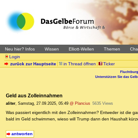
Neu hier? Infos
Wissen
Elliott-Wellen
Themen
Char
Login
zurück zur Hauptseite
in Thread öffnen
Ticker
Fluchtburg
Unterstützen Sie das Gel
Geld aus Zolleinnahmen
aliter
,
Samstag, 27.09.2025, 05:49
@ Plancius
5635 Views
Was passiert eigentlich mit den Zolleinnahmen? Entweder ist die g
bald im Geld schwimmen, wieso will Trump dann den Haushalt kür
antworten