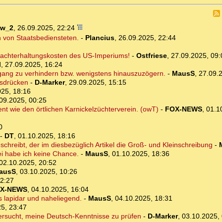
ow_2
,
26.09.2025, 22:24
 von Staatsbediensteten.
-
Plancius
,
26.09.2025, 22:44
 Machterhaltungskosten des US-Imperiums!
-
Ostfriese
,
27.09.2025, 09:
l
,
27.09.2025, 16:24
ang zu verhindern bzw. wenigstens hinauszuzögern.
-
MausS
,
27.09.
usdrücken
-
D-Marker
,
29.09.2025, 15:15
025, 18:16
09.2025, 00:25
ent wie den örtlichen Karnickelzüchterverein. (owT)
-
FOX-NEWS
,
01.1
0
-
DT
,
01.10.2025, 18:16
chreibt, der im diesbezüglich Artikel die Groß- und Kleinschreibung
-
 habe ich keine Chance.
-
MausS
,
01.10.2025, 18:36
02.10.2025, 20:52
ausS
,
03.10.2025, 10:26
22:27
X-NEWS
,
04.10.2025, 16:04
es lapidar und naheliegend.
-
MausS
,
04.10.2025, 18:31
5, 23:47
ersucht, meine Deutsch-Kenntnisse zu prüfen
-
D-Marker
,
03.10.2025,