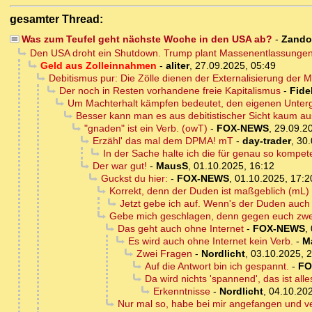
gesamter Thread:
Was zum Teufel geht nächste Woche in den USA ab?
-
Zand
Den USA droht ein Shutdown. Trump plant Massenentlassungen
Geld aus Zolleinnahmen
-
aliter
,
27.09.2025, 05:49
Debitismus pur: Die Zölle dienen der Externalisierung der
Der noch in Resten vorhandene freie Kapitalismus
-
Fide
Um Machterhalt kämpfen bedeutet, den eigenen Unterg
Besser kann man es aus debitistischer Sicht kaum a
"gnaden" ist ein Verb. (owT)
-
FOX-NEWS
,
29.09.2
Erzähl' das mal dem DPMA! mT
-
day-trader
,
30.
In der Sache halte ich die für genau so kompet
Der war gut!
-
MausS
,
01.10.2025, 16:12
Guckst du hier:
-
FOX-NEWS
,
01.10.2025, 17:2
Korrekt, denn der Duden ist maßgeblich (mL)
Jetzt gebe ich auf. Wenn's der Duden auch s
Gebe mich geschlagen, denn gegen euch zwei
Das geht auch ohne Internet
-
FOX-NEWS
,
Es wird auch ohne Internet kein Verb.
-
M
Zwei Fragen
-
Nordlicht
,
03.10.2025, 
Auf die Antwort bin ich gespannt.
-
FO
Da wird nichts 'spannend', das ist all
Erkenntnisse
-
Nordlicht
,
04.10.202
Nur mal so, habe bei mir angefangen und v