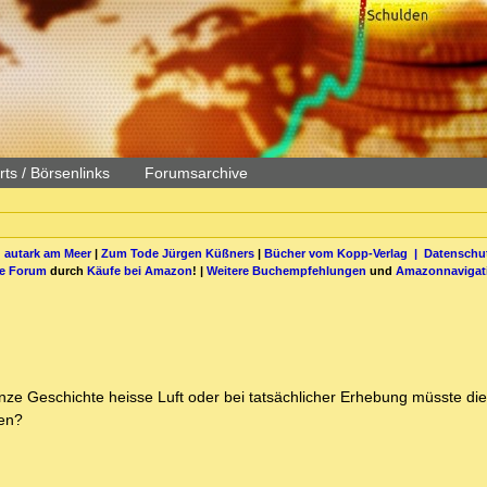
ts / Börsenlinks
Forumsarchive
 autark am Meer
|
Zum Tode Jürgen Küßners
|
Bücher vom Kopp-Verlag |
Datenschut
be Forum
durch
Käufe bei Amazon
! |
Weitere Buchempfehlungen
und
Amazonnavigat
anze Geschichte heisse Luft oder bei tatsächlicher Erhebung müsste d
zen?