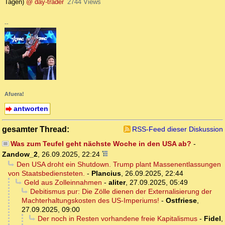
Tagen)
@ day-trader
2744 Views
--
Afuera!
antworten
gesamter Thread:
RSS-Feed dieser Diskussion
Was zum Teufel geht nächste Woche in den USA ab?
-
Zandow_2
,
26.09.2025, 22:24
Den USA droht ein Shutdown. Trump plant Massenentlassungen
von Staatsbediensteten.
-
Plancius
,
26.09.2025, 22:44
Geld aus Zolleinnahmen
-
aliter
,
27.09.2025, 05:49
Debitismus pur: Die Zölle dienen der Externalisierung der
Machterhaltungskosten des US-Imperiums!
-
Ostfriese
,
27.09.2025, 09:00
Der noch in Resten vorhandene freie Kapitalismus
-
Fidel
,