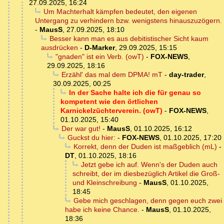
27.09.2025, 16:24
Um Machterhalt kämpfen bedeutet, den eigenen
Untergang zu verhindern bzw. wenigstens hinauszuzögern.
-
MausS
,
27.09.2025, 18:10
Besser kann man es aus debitistischer Sicht kaum
ausdrücken
-
D-Marker
,
29.09.2025, 15:15
"gnaden" ist ein Verb. (owT)
-
FOX-NEWS
,
29.09.2025, 18:16
Erzähl' das mal dem DPMA! mT
-
day-trader
,
30.09.2025, 00:25
In der Sache halte ich die für genau so
kompetent wie den örtlichen
Karnickelzüchterverein. (owT)
-
FOX-NEWS
,
01.10.2025, 15:40
Der war gut!
-
MausS
,
01.10.2025, 16:12
Guckst du hier:
-
FOX-NEWS
,
01.10.2025, 17:20
Korrekt, denn der Duden ist maßgeblich (mL)
-
DT
,
01.10.2025, 18:16
Jetzt gebe ich auf. Wenn's der Duden auch
schreibt, der im diesbezüglich Artikel die Groß-
und Kleinschreibung
-
MausS
,
01.10.2025,
18:45
Gebe mich geschlagen, denn gegen euch zwei
habe ich keine Chance.
-
MausS
,
01.10.2025,
18:36