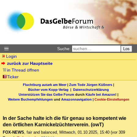
Suche:
Los
Login
zurück zur Hauptseite
in Thread öffnen
Ticker
Fluchtburg autark am Meer
|
Zum Tode Jürgen Küßners
|
Bücher vom Kopp-Verlag |
Datenschutzerklärung
Unterstützen Sie das Gelbe Forum
durch
Käufe bei Amazon
! |
Weitere Buchempfehlungen
und
Amazonnavigation
|
Cookie-Einstellungen
In der Sache halte ich die für genau so kompetent wie
den örtlichen Karnickelzüchterverein. (owT)
FOX-NEWS
,
fair and balanced
,
Mittwoch, 01.10.2025, 15:40
(vor 309