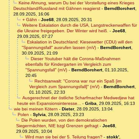
Keine Ahnung, warum Du bei der Vorstellung eines Krieges
Deutschland/Russland mit Gähnen reagierst
-
BerndBorchert
,
28.09.2025, 16:06
+ Gähn
-
Joe68
,
28.09.2025, 20:31
Weitere Eskalation durch die USA, Langstreckenwaffen für
die Ukraine freigegeben. Der Winter wird heiß.
-
Joe68
,
29.09.2025, 07:27
Eskalation in Deutschland: Kiesewetter (CDU) will den
"Spannungsfall" ausrufen lassen (mV)
-
BerndBorchert
,
30.09.2025, 21:09
Dieser Youtuber hält die Corona-Maßnahmen
ebenfalls für Kindergarten im Vergleich zum
"Spannungsfall" (mV)
-
BerndBorchert
,
01.10.2025,
20:45
Rechtsanwalt: "Corona war nur ein Spaß [im
Vergleich zum Spannungsfall]" (mV)
-
BerndBorchert
,
01.10.2025, 22:33
Ausgerechnet der östliche Scharfmacher Medwedjew hat
heute ein Expansionsinteresse...
-
Griba
,
29.09.2025, 16:13
wie bei meinen Kötern
-
Dieter
,
28.09.2025, 13:04
Polen
-
Sylvia
,
28.09.2025, 23:23
Die Polen wurden, von den demokratischen
Siegermächten, NIE bzgl Grenzen gefragt
-
Joe68
,
29.09.2025, 10:04
Wird man sie bei der 5. Teilung fragen?
-
stokk'
,