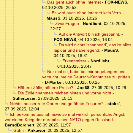
Das geht auch ohne Internet
-
FOX-NEWS
,
02.10.2025, 20:52
Es wird auch ohne Internet kein Verb.
-
MausS
,
03.10.2025, 10:26
Zwei Fragen
-
Nordlicht
,
03.10.2025,
22:27
Auf die Antwort bin ich gespannt.
-
FOX-NEWS
,
04.10.2025, 16:04
Da wird nichts 'spannend', das ist alles
lapidar und naheliegend.
-
MausS
,
04.10.2025, 18:31
Erkenntnisse
-
Nordlicht
,
04.10.2025, 23:47
Nur mal so, habe bei mir angefangen und
versucht, meine Deutsch-Kenntnisse zu prüfen
-
D-Marker
,
03.10.2025, 00:25
Höhere Zölle, höhere Preise?
-
Joe68
,
27.09.2025, 10:29
Die Zolleinnahmen reichen hinten und vorne nicht
-
StillerLeser
,
27.09.2025, 15:13
Nichts, ausser rote Ohren und geföhnte Frisuren?
-
stokk'
,
27.09.2025, 12:04
Ich bekomme ausnahmsweise mal wirklich persönliche Angst:
vor einem Krieg der europäischen NATO gegen Russland
-
BerndBorchert
,
28.09.2025, 11:57
Gähn
-
Ankawor
,
28.09.2025, 12:57