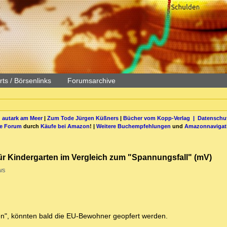
ts / Börsenlinks
Forumsarchive
 autark am Meer
|
Zum Tode Jürgen Küßners
|
Bücher vom Kopp-Verlag |
Datenschut
be Forum
durch
Käufe bei Amazon
! |
Weitere Buchempfehlungen
und
Amazonnavigat
ür Kindergarten im Vergleich zum "Spannungsfall" (mV)
ws
den", könnten bald die EU-Bewohner geopfert werden.