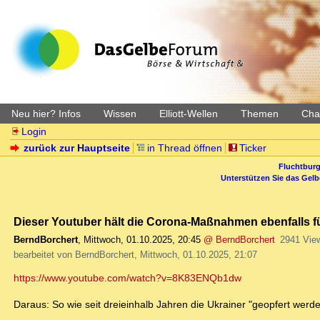
Neu hier? Infos
Wissen
Elliott-Wellen
Themen
Char
Login
zurück zur Hauptseite
in Thread öffnen
Ticker
Fluchtburg
Unterstützen Sie das Gel
Dieser Youtuber hält die Corona-Maßnahmen ebenfalls f
BerndBorchert
,
Mittwoch, 01.10.2025, 20:45
@ BerndBorchert
2941 Vie
bearbeitet von BerndBorchert, Mittwoch, 01.10.2025, 21:07
https://www.youtube.com/watch?v=8K83ENQb1dw
Daraus: So wie seit dreieinhalb Jahren die Ukrainer "geopfert wer