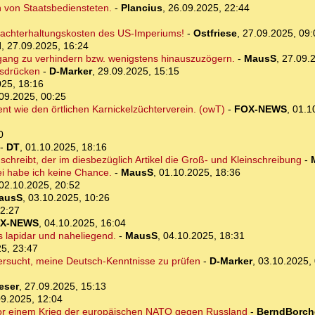
 von Staatsbediensteten.
-
Plancius
,
26.09.2025, 22:44
 Machterhaltungskosten des US-Imperiums!
-
Ostfriese
,
27.09.2025, 09:
l
,
27.09.2025, 16:24
ang zu verhindern bzw. wenigstens hinauszuzögern.
-
MausS
,
27.09.
usdrücken
-
D-Marker
,
29.09.2025, 15:15
025, 18:16
09.2025, 00:25
ent wie den örtlichen Karnickelzüchterverein. (owT)
-
FOX-NEWS
,
01.1
0
-
DT
,
01.10.2025, 18:16
chreibt, der im diesbezüglich Artikel die Groß- und Kleinschreibung
-
 habe ich keine Chance.
-
MausS
,
01.10.2025, 18:36
02.10.2025, 20:52
ausS
,
03.10.2025, 10:26
22:27
X-NEWS
,
04.10.2025, 16:04
es lapidar und naheliegend.
-
MausS
,
04.10.2025, 18:31
5, 23:47
ersucht, meine Deutsch-Kenntnisse zu prüfen
-
D-Marker
,
03.10.2025,
Leser
,
27.09.2025, 15:13
09.2025, 12:04
vor einem Krieg der europäischen NATO gegen Russland
-
BerndBorch