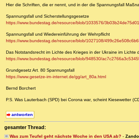
Hier die Schriften, die er nennt, und in der die Spannungsfall Maß
Spannungsfall und Sicherstellungsgesetze
https://www.bundestag.de/resource/blob/1033576/3b03b24de75d
Spannungsfall und Wiedereinführung der Wehrpflicht
https://www.bundestag.de/resource/blob/1027108/499c26e508c6b6
Das Notstandsrecht im Lichte des Krieges in der Ukraine im Lichte 
https://www.bundestag.de/resource/blob/948530/ac7c2766a3c534
Grundgesetz Art. 80 Spannungsfall
https://www.gesetze-im-internet.de/gg/art_80a.html
Bernd Borchert
P.S. Was Lauterbach (SPD) bei Corona war, scheint Kiesewetter (CD
antworten
gesamter Thread:
Was zum Teufel geht nächste Woche in den USA ab?
-
Zand