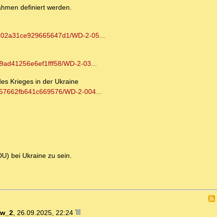
nahmen definiert werden.
0102a31ce929665647d1/WD-2-05...
9ad41256e6ef1fff58/WD-2-03...
des Krieges in der Ukraine
557662fb641c669576/WD-2-004...
U) bei Ukraine zu sein.
ow_2
,
26.09.2025, 22:24