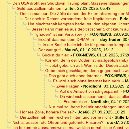
Den USA droht ein Shutdown. Trump plant Massenentlassungen
Geld aus Zolleinnahmen
-
aliter
,
27.09.2025, 05:49
Debitismus pur: Die Zölle dienen der Externalisierung der
Der noch in Resten vorhandene freie Kapitalismus
-
Fide
Um Machterhalt kämpfen bedeutet, den eigenen Unterg
Besser kann man es aus debitistischer Sicht kaum a
"gnaden" ist ein Verb. (owT)
-
FOX-NEWS
,
29.09.2
Erzähl' das mal dem DPMA! mT
-
day-trader
,
30.
In der Sache halte ich die für genau so kompet
Der war gut!
-
MausS
,
01.10.2025, 16:12
Guckst du hier:
-
FOX-NEWS
,
01.10.2025, 17:2
Korrekt, denn der Duden ist maßgeblich (mL)
Jetzt gebe ich auf. Wenn's der Duden auch s
Gebe mich geschlagen, denn gegen euch zwei
Das geht auch ohne Internet
-
FOX-NEWS
,
Es wird auch ohne Internet kein Verb.
-
M
Zwei Fragen
-
Nordlicht
,
03.10.2025, 
Auf die Antwort bin ich gespannt.
-
FO
Da wird nichts 'spannend', das ist all
Erkenntnisse
-
Nordlicht
,
04.10.202
Nur mal so, habe bei mir angefangen und v
Höhere Zölle, höhere Preise?
-
Joe68
,
27.09.2025, 10:29
Die Zolleinnahmen reichen hinten und vorne nicht
-
Stiller
Nichts, ausser rote Ohren und geföhnte Frisuren?
-
stokk'
,
27.
Ich bekomme ausnahmsweise mal wirklich persönliche Angst: 