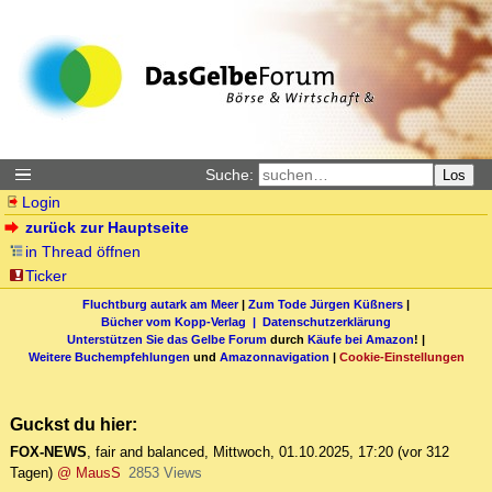
Suche:
Los
Login
zurück zur Hauptseite
in Thread öffnen
Ticker
Fluchtburg autark am Meer
|
Zum Tode Jürgen Küßners
|
Bücher vom Kopp-Verlag |
Datenschutzerklärung
Unterstützen Sie das Gelbe Forum
durch
Käufe bei Amazon
! |
Weitere Buchempfehlungen
und
Amazonnavigation
|
Cookie-Einstellungen
Guckst du hier:
FOX-NEWS
,
fair and balanced
,
Mittwoch, 01.10.2025, 17:20
(vor 312
Tagen)
@ MausS
2853 Views