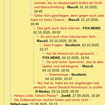
schreibt, der im diesbezüglich Artikel die Groß-
und Kleinschreibung
-
MausS
,
01.10.2025,
18:45
Gebe mich geschlagen, denn gegen euch zwei
habe ich keine Chance.
-
MausS
,
01.10.2025,
18:36
Das geht auch ohne Internet
-
FOX-NEWS
,
02.10.2025, 20:52
Es wird auch ohne Internet kein Verb.
-
MausS
,
03.10.2025, 10:26
Zwei Fragen
-
Nordlicht
,
03.10.2025,
22:27
Auf die Antwort bin ich gespannt.
-
FOX-NEWS
,
04.10.2025, 16:04
Da wird nichts 'spannend', das ist alles
lapidar und naheliegend.
-
MausS
,
04.10.2025, 18:31
Erkenntnisse
-
Nordlicht
,
04.10.2025, 23:47
Nur mal so, habe bei mir angefangen und
versucht, meine Deutsch-Kenntnisse zu prüfen
-
D-Marker
,
03.10.2025, 00:25
Höhere Zölle, höhere Preise?
-
Joe68
,
27.09.2025, 10:29
Die Zolleinnahmen reichen hinten und vorne nicht
-
StillerLeser
,
27.09.2025, 15:13