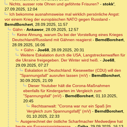
Nichts, ausser rote Ohren und geföhnte Frisuren?
-
stokk'
,
27.09.2025, 12:04
Ich bekomme ausnahmsweise mal wirklich persönliche Angst:
vor einem Krieg der europäischen NATO gegen Russland
-
BerndBorchert
,
28.09.2025, 11:57
Gähn
-
Ankawor
,
28.09.2025, 12:57
Keine Ahnung, warum Du bei der Vorstellung eines Krieges
Deutschland/Russland mit Gähnen reagierst
-
BerndBorchert
,
28.09.2025, 16:06
+ Gähn
-
Joe68
,
28.09.2025, 20:31
Weitere Eskalation durch die USA, Langstreckenwaffen für
die Ukraine freigegeben. Der Winter wird heiß.
-
Joe68
,
29.09.2025, 07:27
Eskalation in Deutschland: Kiesewetter (CDU) will den
"Spannungsfall" ausrufen lassen (mV)
-
BerndBorchert
,
30.09.2025, 21:09
Dieser Youtuber hält die Corona-Maßnahmen
ebenfalls für Kindergarten im Vergleich zum
"Spannungsfall" (mV)
-
BerndBorchert
,
01.10.2025,
20:45
Rechtsanwalt: "Corona war nur ein Spaß [im
Vergleich zum Spannungsfall]" (mV)
-
BerndBorchert
,
01.10.2025, 22:33
Ausgerechnet der östliche Scharfmacher Medwedjew hat
heute ein Expansionsinteresse...
-
Griba
,
29.09.2025, 16:13