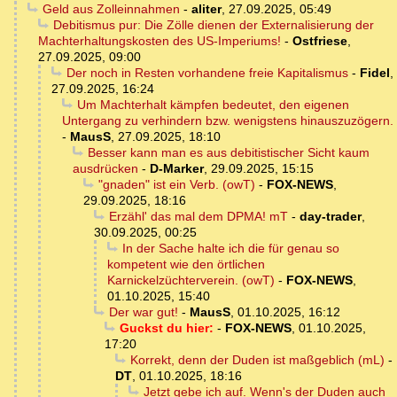
Geld aus Zolleinnahmen
-
aliter
,
27.09.2025, 05:49
Debitismus pur: Die Zölle dienen der Externalisierung der
Machterhaltungskosten des US-Imperiums!
-
Ostfriese
,
27.09.2025, 09:00
Der noch in Resten vorhandene freie Kapitalismus
-
Fidel
,
27.09.2025, 16:24
Um Machterhalt kämpfen bedeutet, den eigenen
Untergang zu verhindern bzw. wenigstens hinauszuzögern.
-
MausS
,
27.09.2025, 18:10
Besser kann man es aus debitistischer Sicht kaum
ausdrücken
-
D-Marker
,
29.09.2025, 15:15
"gnaden" ist ein Verb. (owT)
-
FOX-NEWS
,
29.09.2025, 18:16
Erzähl' das mal dem DPMA! mT
-
day-trader
,
30.09.2025, 00:25
In der Sache halte ich die für genau so
kompetent wie den örtlichen
Karnickelzüchterverein. (owT)
-
FOX-NEWS
,
01.10.2025, 15:40
Der war gut!
-
MausS
,
01.10.2025, 16:12
Guckst du hier:
-
FOX-NEWS
,
01.10.2025,
17:20
Korrekt, denn der Duden ist maßgeblich (mL)
-
DT
,
01.10.2025, 18:16
Jetzt gebe ich auf. Wenn's der Duden auch