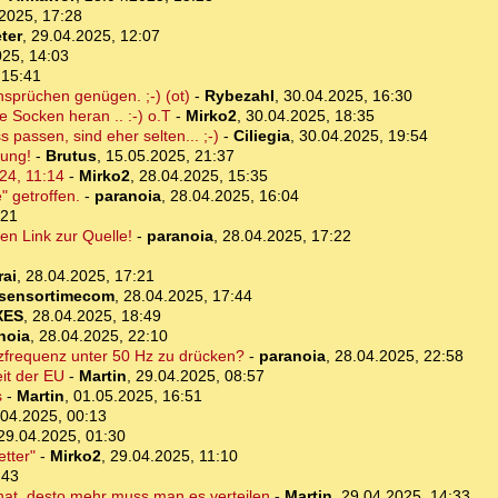
2025, 17:28
ter
,
29.04.2025, 12:07
025, 14:03
 15:41
Ansprüchen genügen. ;-) (ot)
-
Rybezahl
,
30.04.2025, 16:30
 Socken heran .. :-) o.T
-
Mirko2
,
30.04.2025, 18:35
passen, sind eher selten... ;-)
-
Ciliegia
,
30.04.2025, 19:54
gung!
-
Brutus
,
15.05.2025, 21:37
24, 11:14
-
Mirko2
,
28.04.2025, 15:35
 getroffen.
-
paranoia
,
28.04.2025, 16:04
:21
en Link zur Quelle!
-
paranoia
,
28.04.2025, 17:22
ai
,
28.04.2025, 17:21
sensortimecom
,
28.04.2025, 17:44
XES
,
28.04.2025, 18:49
noia
,
28.04.2025, 22:10
tzfrequenz unter 50 Hz zu drücken?
-
paranoia
,
28.04.2025, 22:58
it der EU
-
Martin
,
29.04.2025, 08:57
s
-
Martin
,
01.05.2025, 16:51
.04.2025, 00:13
29.04.2025, 01:30
tter"
-
Mirko2
,
29.04.2025, 11:10
:43
hat, desto mehr muss man es verteilen
-
Martin
,
29.04.2025, 14:33