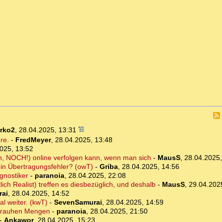
rko2
,
28.04.2025, 13:31
re.
-
FredMeyer
,
28.04.2025, 13:48
025, 13:52
ch, NOCH!) online verfolgen kann, wenn man sich
-
MausS
,
28.04.2025,
ein Übertragungsfehler? (owT)
-
Griba
,
28.04.2025, 14:56
gnostiker
-
paranoia
,
28.04.2025, 22:08
lich Realist) treffen es diesbezüglich, und deshalb
-
MausS
,
29.04.202
ai
,
28.04.2025, 14:52
al weiter. (kwT)
-
SevenSamurai
,
28.04.2025, 14:59
in rauhen Mengen
-
paranoia
,
28.04.2025, 21:50
-
Ankawor
,
28.04.2025, 15:23