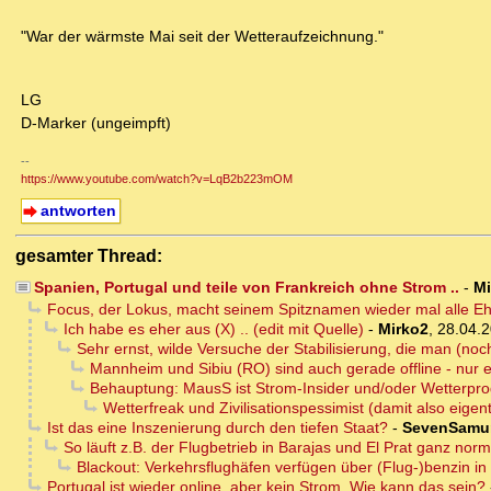
"War der wärmste Mai seit der Wetteraufzeichnung."
LG
D-Marker (ungeimpft)
--
https://www.youtube.com/watch?v=LqB2b223mOM
antworten
gesamter Thread:
Spanien, Portugal und teile von Frankreich ohne Strom ..
-
Mi
Focus, der Lokus, macht seinem Spitznamen wieder mal alle Eh
Ich habe es eher aus (X) .. (edit mit Quelle)
-
Mirko2
,
28.04.2
Sehr ernst, wilde Versuche der Stabilisierung, die man (no
Mannheim und Sibiu (RO) sind auch gerade offline - nur 
Behauptung: MausS ist Strom-Insider und/oder Wetterpro
Wetterfreak und Zivilisationspessimist (damit also eigent
Ist das eine Inszenierung durch den tiefen Staat?
-
SevenSamur
So läuft z.B. der Flugbetrieb in Barajas und El Prat ganz norm
Blackout: Verkehrsflughäfen verfügen über (Flug-)benzin 
Portugal ist wieder online, aber kein Strom. Wie kann das sein?