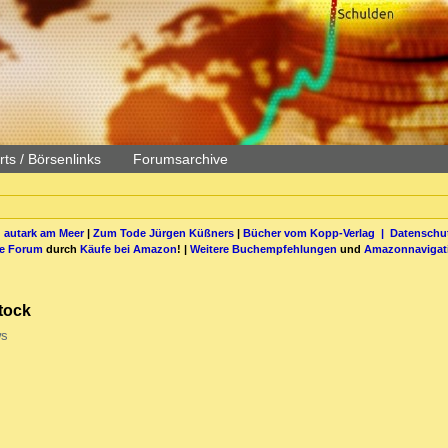
ts / Börsenlinks
Forumsarchive
 autark am Meer
|
Zum Tode Jürgen Küßners
|
Bücher vom Kopp-Verlag |
Datenschut
be Forum
durch
Käufe bei Amazon
! |
Weitere Buchempfehlungen
und
Amazonnavigat
stock
ws