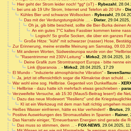
Hier geht der Strom leider noch! *gg* (oT)
-
Rybezahl
,
28.04.
bei uns ab 19 Uhr Strom, Internet und Telefon ab 20 Uhr
-
Die
Kühles Bier und schwarze Wollsocken
-
Rybezahl
,
29.04.2
Das mit der Verdungstungskühle ....
-
Dieter
,
29.04.2025,
Oh ja, gib bitte bescheid, sollte die Bier-Burka deinen 
An ein gutes 7°C kaltes Fassbier kommen keine nasse
Logisch! So große Socken, die über ein ganzes Fass 
Große Hitze: "kühl" mit schwarzer (nasser) Hose, Bestäti
Zur Erinnerung, meine erstellte Meinung am Samstag, 09.03.20
Mit anderen Worten, Südwesteuropa wurde von der "Hellbrise"
"Rasentrimmer mit 230V-Leitung"
-
Mirko2
,
28.04.2025, 16
Deine Grafik zum Stromtransport Europa - bitte nenne ein
Link @paranoia ..
-
Mirko2
,
28.04.2025, 17:29
El Mundo - "induzierte atmosphärische Vibration"
-
SevenSamur
Ja, jetzt ist offensichtlich sogar die Klimakrise dran schuld...
-
War wohl eine sog. Hellbrise. Gegenteil von Dunkelflaute
-
XER
Hellbrise - dazu hatte ich mehrfach etwas geschrieben
-
para
Verzweifelte Versuche, ab 15:30 (MausS-Beitrag lesen!) die Ne
Dazu das neue Modewort "Resilienz" und die Kriegstauglichke
KI ist ein Werkzeug mit dem man halt richtig umgehen mus
Heißes Wasser einfrieren, hätte es klar verhindert!
-
Brutus
,
29
Positive Auswirkungen des Stromausfalles in Spanien
-
Rainer
,
Das Narrativ einiger, "Erneuerbaren Energien sind gerade die Re
Das muss so stimmen, denn ...
-
FOX-NEWS
,
29.04.2025, 11
Mit Wissen ist es wie mit Marmelade. Je weniger man davon 