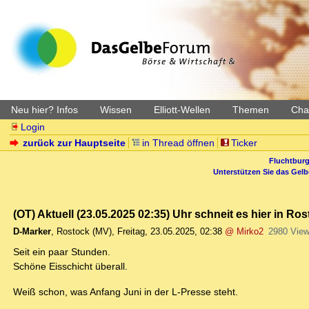
Neu hier? Infos
Wissen
Elliott-Wellen
Themen
Char
Login
zurück zur Hauptseite
in Thread öffnen
Ticker
Fluchtburg
Unterstützen Sie das Gel
(OT) Aktuell (23.05.2025 02:35) Uhr schneit es hier in Ro
D-Marker
,
Rostock (MV)
,
Freitag, 23.05.2025, 02:38
@ Mirko2
2980 Vie
Seit ein paar Stunden.
Schöne Eisschicht überall.
Weiß schon, was Anfang Juni in der L-Presse steht.