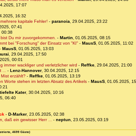
4.2025, 17:07
4.2025, 16:32
 mehrere kapitale Fehler!
-
paranoia
,
29.04.2025, 23:22
2025, 07:41
 00:38
) bist Du mir zuvorgekommen.
-
Martin
,
01.05.2025, 08:15
mmt bei "Forschung" der Einsatz von "KI"
-
MausS
,
01.05.2025, 11:02
-
MausS
,
01.05.2025, 13:03
urai
,
29.04.2025, 17:50
2025, 00:01
 immer wackliger und verletzlicher wird
-
Reffke
,
29.04.2025, 21:00
 ...
-
Lenz-Hannover
,
30.04.2025, 12:15
Mist erzählt?
-
Reffke
,
01.05.2025, 13:19
n Worte stehen im letzten Absatz des Artikels
-
MausS
,
01.05.2025, 1
0:21
iefelte Kater
,
30.04.2025, 10:16
5, 06:40
ock
-
D-Marker
,
23.05.2025, 02:38
n, daß ein gewisser Herr ...
-
neptun
,
23.05.2025, 03:19
strierte, 4699 Gäste)