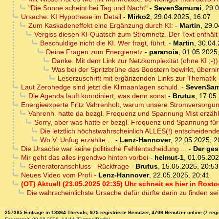
"Die Sonne scheint bei Tag und Nacht"
-
SevenSamurai
,
29.0
Ursache: KI Hypothese im Detail
-
Mirko2
,
29.04.2025, 16:07
Zum Kaskadeneffekt eine Ergänzung durch KI:
-
Martin
,
29.0
Vergiss diesen KI-Quatsch zum Stromnetz. Der Text enthält
Beschuldige nicht die KI. Wer fragt, führt.
-
Martin
,
30.04.
Deine Fragen zum Energienetz
-
paranoia
,
01.05.2025,
Danke. Mit dem Link zur Netzkomplexität (ohne KI ;-)
Was bei der Spritzbrühe das Boostern bewirkt, überni
Leserzuschrift mit ergänzenden Links zur Thematik
Laut Zerohedge sind jetzt die Klimaanlagen schuld.
-
SevenSam
Die Agenda läuft koordiniert, was denn sonst
-
Brutus
,
17.05.
Energieexperte Fritz Vahrenholt, warum unsere Stromversorgung
Vahrenh. hatte da bezgl. Frequenz und Spannung Mist erzählt
Sorry, aber was hatte er bezgl. Frequenz und Spannung für 
Die letztlich höchstwahrscheinlich ALLES(!) entscheidende
Wo V. Unfug erzählte ...
-
Lenz-Hannover
,
22.05.2025, 2
Die Ursache war keine politische Fehlentscheidung ...
-
Der gest
Mir geht das alles irgendwo hinten vorbei
-
helmut-1
,
01.05.202
Generatoranschluss - Rückfrage
-
Brutus
,
15.05.2025, 20:53
Neues Video vom Profi
-
Lenz-Hannover
,
22.05.2025, 20:41
(OT) Aktuell (23.05.2025 02:35) Uhr schneit es hier in Rost
Die wahrscheinlichste Ursache dafür dürfte darin zu finden sei
257385 Einträge in 18364 Threads, 975 registrierte Benutzer, 4706 Benutzer online (7 regi