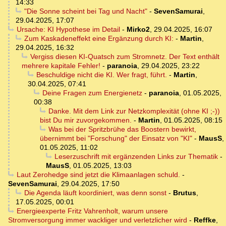
14:33
"Die Sonne scheint bei Tag und Nacht"
-
SevenSamurai
,
29.04.2025, 17:07
Ursache: KI Hypothese im Detail
-
Mirko2
,
29.04.2025, 16:07
Zum Kaskadeneffekt eine Ergänzung durch KI:
-
Martin
,
29.04.2025, 16:32
Vergiss diesen KI-Quatsch zum Stromnetz. Der Text enthält
mehrere kapitale Fehler!
-
paranoia
,
29.04.2025, 23:22
Beschuldige nicht die KI. Wer fragt, führt.
-
Martin
,
30.04.2025, 07:41
Deine Fragen zum Energienetz
-
paranoia
,
01.05.2025,
00:38
Danke. Mit dem Link zur Netzkomplexität (ohne KI ;-))
bist Du mir zuvorgekommen.
-
Martin
,
01.05.2025, 08:15
Was bei der Spritzbrühe das Boostern bewirkt,
übernimmt bei "Forschung" der Einsatz von "KI"
-
MausS
,
01.05.2025, 11:02
Leserzuschrift mit ergänzenden Links zur Thematik
-
MausS
,
01.05.2025, 13:03
Laut Zerohedge sind jetzt die Klimaanlagen schuld.
-
SevenSamurai
,
29.04.2025, 17:50
Die Agenda läuft koordiniert, was denn sonst
-
Brutus
,
17.05.2025, 00:01
Energieexperte Fritz Vahrenholt, warum unsere
Stromversorgung immer wackliger und verletzlicher wird
-
Reffke
,