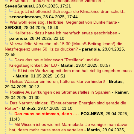
El Mundo - "induzierte atmosphärische Vibration"
-
SevenSamurai
,
28.04.2025, 17:21
Ja, jetzt ist offensichtlich sogar die Klimakrise dran schuld...
-
sensortimecom
,
28.04.2025, 17:44
War wohl eine sog. Hellbrise. Gegenteil von Dunkelflaute
-
XERXES
,
28.04.2025, 18:49
Hellbrise - dazu hatte ich mehrfach etwas geschrieben
-
paranoia
,
28.04.2025, 22:10
Verzweifelte Versuche, ab 15:30 (MausS-Beitrag lesen!) die
Netzfrequenz unter 50 Hz zu drücken?
-
paranoia
,
28.04.2025,
22:58
Dazu das neue Modewort "Resilienz" und die
Kriegstauglichkeit der EU
-
Martin
,
29.04.2025, 08:57
KI ist ein Werkzeug mit dem man halt richtig umgehen muss
-
Martin
,
01.05.2025, 16:51
Heißes Wasser einfrieren, hätte es klar verhindert!
-
Brutus
,
29.04.2025, 00:13
Positive Auswirkungen des Stromausfalles in Spanien
-
Rainer
,
29.04.2025, 01:30
Das Narrativ einiger, "Erneuerbaren Energien sind gerade die
Retter"
-
Mirko2
,
29.04.2025, 11:10
Das muss so stimmen, denn ...
-
FOX-NEWS
,
29.04.2025,
11:43
Mit Wissen ist es wie mit Marmelade. Je weniger man davon
hat, desto mehr muss man es verteilen
-
Martin
,
29.04.2025,