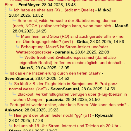
Ehre.
-
FredMeyer
,
28.04.2025, 13:48
Ich habe es eher aus (X) .. (edit mit Quelle)
-
Mirko2
,
28.04.2025, 13:52
Sehr ernst, wilde Versuche der Stabilisierung, die man
(noch, NOCH!) online verfolgen kann, wenn man sich
-
MausS
,
28.04.2025, 14:25
Mannheim und Sibiu (RO) sind auch gerade offline - nur
ein Übertragungsfehler? (owT)
-
Griba
,
28.04.2025, 14:56
Behauptung: MausS ist Strom-Insider und/oder
Wetterprognostiker
-
paranoia
,
28.04.2025, 22:08
Wetterfreak und Zivilisationspessimist (damit also
eigentlich Realist) treffen es diesbezüglich, und deshalb
-
MausS
,
29.04.2025, 13:05
Ist das eine Inszenierung durch den tiefen Staat?
-
SevenSamurai
,
28.04.2025, 14:52
So läuft z.B. der Flugbetrieb in Barajas und El Prat ganz
normal weiter. (kwT)
-
SevenSamurai
,
28.04.2025, 14:59
Blackout: Verkehrsflughäfen verfügen über (Flug-)benzin in
rauhen Mengen
-
paranoia
,
28.04.2025, 21:50
Portugal ist wieder online, aber kein Strom. Wie kann das sein?
-
Ankawor
,
28.04.2025, 15:23
Hier geht der Strom leider noch! *gg* (oT)
-
Rybezahl
,
28.04.2025, 17:28
bei uns ab 19 Uhr Strom, Internet und Telefon ab 20 Uhr
-
Dieter
,
29.04.2025, 12:07