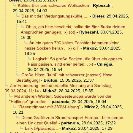
Kühles Bier und schwarze Wollsocken
-
Rybezahl
,
29.04.2025, 14:03
Das mit der Verdungstungskühle ....
-
Dieter
,
29.04.2025,
15:41
Oh ja, gib bitte bescheid, sollte die Bier-Burka deinen
Ansprüchen genügen. ;-) (ot)
-
Rybezahl
,
30.04.2025,
16:30
An ein gutes 7°C kaltes Fassbier kommen keine
nasse Socken heran .. :-) o.T
-
Mirko2
,
30.04.2025,
18:35
Logisch! So große Socken, die über ein ganzes
Fass passen, sind eher selten... ;-)
-
Ciliegia
,
30.04.2025, 19:54
Große Hitze: "kühl" mit schwarzer (nasser) Hose,
Bestätigung!
-
Brutus
,
15.05.2025, 21:37
Zur Erinnerung, meine erstellte Meinung am Samstag,
09.03.2024, 11:14
-
Mirko2
,
28.04.2025, 15:35
Mit anderen Worten, Südwesteuropa wurde von der
"Hellbrise" getroffen.
-
paranoia
,
28.04.2025, 16:04
"Rasentrimmer mit 230V-Leitung"
-
Mirko2
,
28.04.2025,
16:21
Deine Grafik zum Stromtransport Europa - bitte nenne
einen Link zur Quelle!
-
paranoia
,
28.04.2025, 17:22
Link @paranoia ..
-
Mirko2
,
28.04.2025, 17:29