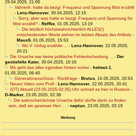
29.04.2025, 21:00
Vahrenh. hatte da bezgl. Frequenz und Spannung Mist erzählt
...
-
Lenz-Hannover
,
30.04.2025, 12:15
Sorry, aber was hatte er bezgl. Frequenz und Spannung für
Mist erzählt?
-
Reffke
,
01.05.2025, 13:19
Die letztlich höchstwahrscheinlich ALLES(!)
entscheidenden Worte stehen im letzten Absatz des Artikels
-
MausS
,
01.05.2025, 15:53
Wo V. Unfug erzählte ...
-
Lenz-Hannover
,
22.05.2025,
20:21
Die Ursache war keine politische Fehlentscheidung ...
-
Der
gestiefelte Kater
,
30.04.2025, 10:16
Mir geht das alles irgendwo hinten vorbei
-
helmut-1
,
01.05.2025, 06:40
Generatoranschluss - Rückfrage
-
Brutus
,
15.05.2025, 20:53
Neues Video vom Profi
-
Lenz-Hannover
,
22.05.2025, 20:41
(OT) Aktuell (23.05.2025 02:35) Uhr schneit es hier in Rostock
-
D-Marker
,
23.05.2025, 02:38
Die wahrscheinlichste Ursache dafür dürfte darin zu finden
sein, daß ein gewisser Herr ...
-
neptun
,
23.05.2025, 03:19
Werbung