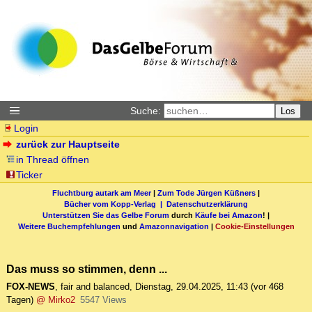
Suche:
Los
Login
zurück zur Hauptseite
in Thread öffnen
Ticker
Fluchtburg autark am Meer
|
Zum Tode Jürgen Küßners
|
Bücher vom Kopp-Verlag |
Datenschutzerklärung
Unterstützen Sie das Gelbe Forum
durch
Käufe bei Amazon
! |
Weitere Buchempfehlungen
und
Amazonnavigation
|
Cookie-Einstellungen
Das muss so stimmen, denn ...
FOX-NEWS
,
fair and balanced
,
Dienstag, 29.04.2025, 11:43
(vor 468
Tagen)
@ Mirko2
5547 Views