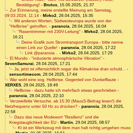
Bestätigung!
-
Brutus
,
15.05.2025, 21:37
Zur Erinnerung, meine erstellte Meinung am Samstag,
09.03.2024, 11:14
-
Mirko2
,
28.04.2025, 15:35
Mit anderen Worten, Südwesteuropa wurde von der
"Hellbrise" getroffen.
-
paranoia
,
28.04.2025, 16:04
"Rasentrimmer mit 230V-Leitung"
-
Mirko2
,
28.04.2025,
16:21
Deine Grafik zum Stromtransport Europa - bitte nenne
einen Link zur Quelle!
-
paranoia
,
28.04.2025, 17:22
Link @paranoia ..
-
Mirko2
,
28.04.2025, 17:29
El Mundo - "induzierte atmosphärische Vibration"
-
SevenSamurai
,
28.04.2025, 17:21
Ja, jetzt ist offensichtlich sogar die Klimakrise dran schuld...
-
sensortimecom
,
28.04.2025, 17:44
War wohl eine sog. Hellbrise. Gegenteil von Dunkelflaute
-
XERXES
,
28.04.2025, 18:49
Hellbrise - dazu hatte ich mehrfach etwas geschrieben
-
paranoia
,
28.04.2025, 22:10
Verzweifelte Versuche, ab 15:30 (MausS-Beitrag lesen!) die
Netzfrequenz unter 50 Hz zu drücken?
-
paranoia
,
28.04.2025,
22:58
Dazu das neue Modewort "Resilienz" und die
Kriegstauglichkeit der EU
-
Martin
,
29.04.2025, 08:57
KI ist ein Werkzeug mit dem man halt richtig umgehen muss