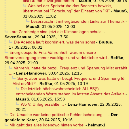
bist Du mir zuvorgekommen.
-
Martin
,
01.05.2025, 08:15
Was bei der Spritzbrühe das Boostern bewirkt,
übernimmt bei "Forschung" der Einsatz von "KI"
-
MausS
,
01.05.2025, 11:02
Leserzuschrift mit ergänzenden Links zur Thematik
-
MausS
,
01.05.2025, 13:03
Laut Zerohedge sind jetzt die Klimaanlagen schuld.
-
SevenSamurai
,
29.04.2025, 17:50
Die Agenda läuft koordiniert, was denn sonst
-
Brutus
,
17.05.2025, 00:01
Energieexperte Fritz Vahrenholt, warum unsere
Stromversorgung immer wackliger und verletzlicher wird
-
Reffke
,
29.04.2025, 21:00
Vahrenh. hatte da bezgl. Frequenz und Spannung Mist erzählt
...
-
Lenz-Hannover
,
30.04.2025, 12:15
Sorry, aber was hatte er bezgl. Frequenz und Spannung für
Mist erzählt?
-
Reffke
,
01.05.2025, 13:19
Die letztlich höchstwahrscheinlich ALLES(!)
entscheidenden Worte stehen im letzten Absatz des Artikels
-
MausS
,
01.05.2025, 15:53
Wo V. Unfug erzählte ...
-
Lenz-Hannover
,
22.05.2025,
20:21
Die Ursache war keine politische Fehlentscheidung ...
-
Der
gestiefelte Kater
,
30.04.2025, 10:16
Mir geht das alles irgendwo hinten vorbei
-
helmut-1
,