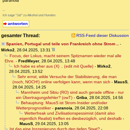
paranoia
--
Ich sage "Ja!" zu Alkohol und Hunden.
antworten
gesamter Thread:
RSS-Feed dieser Diskussion
Spanien, Portugal und teile von Frankreich ohne Strom ..
-
Mirko2
,
28.04.2025, 13:31
Focus, der Lokus, macht seinem Spitznamen wieder mal alle
Ehre.
-
FredMeyer
,
28.04.2025, 13:48
Ich habe es eher aus (X) .. (edit mit Quelle)
-
Mirko2
,
28.04.2025, 13:52
Sehr ernst, wilde Versuche der Stabilisierung, die man
(noch, NOCH!) online verfolgen kann, wenn man sich
-
MausS
,
28.04.2025, 14:25
Mannheim und Sibiu (RO) sind auch gerade offline - nur
ein Übertragungsfehler? (owT)
-
Griba
,
28.04.2025, 14:56
Behauptung: MausS ist Strom-Insider und/oder
Wetterprognostiker
-
paranoia
,
28.04.2025, 22:08
Wetterfreak und Zivilisationspessimist (damit also
eigentlich Realist) treffen es diesbezüglich, und deshalb
-
MausS
,
29.04.2025, 13:05
Ist das eine Inszenierung durch den tiefen Staat?
-