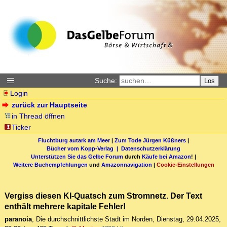
Suche:
Los
Login
zurück zur Hauptseite
in Thread öffnen
Ticker
Fluchtburg autark am Meer
|
Zum Tode Jürgen Küßners
|
Bücher vom Kopp-Verlag |
Datenschutzerklärung
Unterstützen Sie das Gelbe Forum
durch
Käufe bei Amazon
! |
Weitere Buchempfehlungen
und
Amazonnavigation
|
Cookie-Einstellungen
Vergiss diesen KI-Quatsch zum Stromnetz. Der Text
enthält mehrere kapitale Fehler!
paranoia
,
Die durchschnittlichste Stadt im Norden
,
Dienstag, 29.04.2025,