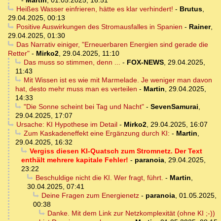
-
Martin
,
01.05.2025, 16:51
Heißes Wasser einfrieren, hätte es klar verhindert!
-
Brutus
,
29.04.2025, 00:13
Positive Auswirkungen des Stromausfalles in Spanien
-
Rainer
,
29.04.2025, 01:30
Das Narrativ einiger, "Erneuerbaren Energien sind gerade die
Retter"
-
Mirko2
,
29.04.2025, 11:10
Das muss so stimmen, denn ...
-
FOX-NEWS
,
29.04.2025,
11:43
Mit Wissen ist es wie mit Marmelade. Je weniger man davon
hat, desto mehr muss man es verteilen
-
Martin
,
29.04.2025,
14:33
"Die Sonne scheint bei Tag und Nacht"
-
SevenSamurai
,
29.04.2025, 17:07
Ursache: KI Hypothese im Detail
-
Mirko2
,
29.04.2025, 16:07
Zum Kaskadeneffekt eine Ergänzung durch KI:
-
Martin
,
29.04.2025, 16:32
Vergiss diesen KI-Quatsch zum Stromnetz. Der Text
enthält mehrere kapitale Fehler!
-
paranoia
,
29.04.2025,
23:22
Beschuldige nicht die KI. Wer fragt, führt.
-
Martin
,
30.04.2025, 07:41
Deine Fragen zum Energienetz
-
paranoia
,
01.05.2025,
00:38
Danke. Mit dem Link zur Netzkomplexität (ohne KI ;-))