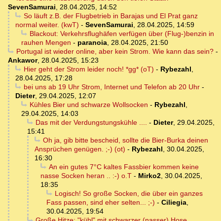
SevenSamurai
,
28.04.2025, 14:52
So läuft z.B. der Flugbetrieb in Barajas und El Prat ganz
normal weiter. (kwT)
-
SevenSamurai
,
28.04.2025, 14:59
Blackout: Verkehrsflughäfen verfügen über (Flug-)benzin in
rauhen Mengen
-
paranoia
,
28.04.2025, 21:50
Portugal ist wieder online, aber kein Strom. Wie kann das sein?
-
Ankawor
,
28.04.2025, 15:23
Hier geht der Strom leider noch! *gg* (oT)
-
Rybezahl
,
28.04.2025, 17:28
bei uns ab 19 Uhr Strom, Internet und Telefon ab 20 Uhr
-
Dieter
,
29.04.2025, 12:07
Kühles Bier und schwarze Wollsocken
-
Rybezahl
,
29.04.2025, 14:03
Das mit der Verdungstungskühle ....
-
Dieter
,
29.04.2025,
15:41
Oh ja, gib bitte bescheid, sollte die Bier-Burka deinen
Ansprüchen genügen. ;-) (ot)
-
Rybezahl
,
30.04.2025,
16:30
An ein gutes 7°C kaltes Fassbier kommen keine
nasse Socken heran .. :-) o.T
-
Mirko2
,
30.04.2025,
18:35
Logisch! So große Socken, die über ein ganzes
Fass passen, sind eher selten... ;-)
-
Ciliegia
,
30.04.2025, 19:54
Große Hitze: "kühl" mit schwarzer (nasser) Hose,