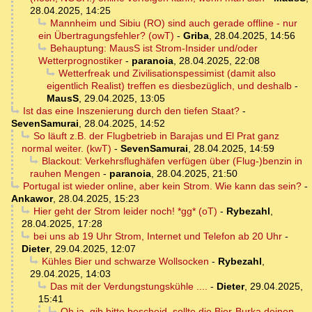
28.04.2025, 14:25
Mannheim und Sibiu (RO) sind auch gerade offline - nur
ein Übertragungsfehler? (owT)
-
Griba
,
28.04.2025, 14:56
Behauptung: MausS ist Strom-Insider und/oder
Wetterprognostiker
-
paranoia
,
28.04.2025, 22:08
Wetterfreak und Zivilisationspessimist (damit also
eigentlich Realist) treffen es diesbezüglich, und deshalb
-
MausS
,
29.04.2025, 13:05
Ist das eine Inszenierung durch den tiefen Staat?
-
SevenSamurai
,
28.04.2025, 14:52
So läuft z.B. der Flugbetrieb in Barajas und El Prat ganz
normal weiter. (kwT)
-
SevenSamurai
,
28.04.2025, 14:59
Blackout: Verkehrsflughäfen verfügen über (Flug-)benzin in
rauhen Mengen
-
paranoia
,
28.04.2025, 21:50
Portugal ist wieder online, aber kein Strom. Wie kann das sein?
-
Ankawor
,
28.04.2025, 15:23
Hier geht der Strom leider noch! *gg* (oT)
-
Rybezahl
,
28.04.2025, 17:28
bei uns ab 19 Uhr Strom, Internet und Telefon ab 20 Uhr
-
Dieter
,
29.04.2025, 12:07
Kühles Bier und schwarze Wollsocken
-
Rybezahl
,
29.04.2025, 14:03
Das mit der Verdungstungskühle ....
-
Dieter
,
29.04.2025,
15:41
Oh ja, gib bitte bescheid, sollte die Bier-Burka deinen