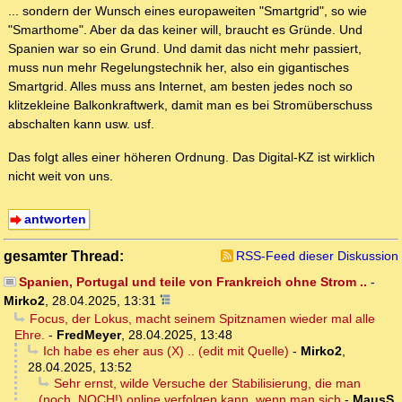
... sondern der Wunsch eines europaweiten "Smartgrid", so wie
"Smarthome". Aber da das keiner will, braucht es Gründe. Und
Spanien war so ein Grund. Und damit das nicht mehr passiert,
muss nun mehr Regelungstechnik her, also ein gigantisches
Smartgrid. Alles muss ans Internet, am besten jedes noch so
klitzekleine Balkonkraftwerk, damit man es bei Stromüberschuss
abschalten kann usw. usf.
Das folgt alles einer höheren Ordnung. Das Digital-KZ ist wirklich
nicht weit von uns.
antworten
gesamter Thread:
RSS-Feed dieser Diskussion
Spanien, Portugal und teile von Frankreich ohne Strom ..
-
Mirko2
,
28.04.2025, 13:31
Focus, der Lokus, macht seinem Spitznamen wieder mal alle
Ehre.
-
FredMeyer
,
28.04.2025, 13:48
Ich habe es eher aus (X) .. (edit mit Quelle)
-
Mirko2
,
28.04.2025, 13:52
Sehr ernst, wilde Versuche der Stabilisierung, die man
(noch, NOCH!) online verfolgen kann, wenn man sich
-
MausS
,