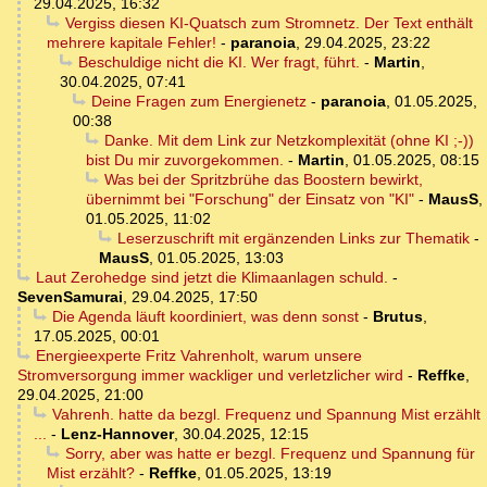
29.04.2025, 16:32
Vergiss diesen KI-Quatsch zum Stromnetz. Der Text enthält
mehrere kapitale Fehler!
-
paranoia
,
29.04.2025, 23:22
Beschuldige nicht die KI. Wer fragt, führt.
-
Martin
,
30.04.2025, 07:41
Deine Fragen zum Energienetz
-
paranoia
,
01.05.2025,
00:38
Danke. Mit dem Link zur Netzkomplexität (ohne KI ;-))
bist Du mir zuvorgekommen.
-
Martin
,
01.05.2025, 08:15
Was bei der Spritzbrühe das Boostern bewirkt,
übernimmt bei "Forschung" der Einsatz von "KI"
-
MausS
,
01.05.2025, 11:02
Leserzuschrift mit ergänzenden Links zur Thematik
-
MausS
,
01.05.2025, 13:03
Laut Zerohedge sind jetzt die Klimaanlagen schuld.
-
SevenSamurai
,
29.04.2025, 17:50
Die Agenda läuft koordiniert, was denn sonst
-
Brutus
,
17.05.2025, 00:01
Energieexperte Fritz Vahrenholt, warum unsere
Stromversorgung immer wackliger und verletzlicher wird
-
Reffke
,
29.04.2025, 21:00
Vahrenh. hatte da bezgl. Frequenz und Spannung Mist erzählt
...
-
Lenz-Hannover
,
30.04.2025, 12:15
Sorry, aber was hatte er bezgl. Frequenz und Spannung für
Mist erzählt?
-
Reffke
,
01.05.2025, 13:19