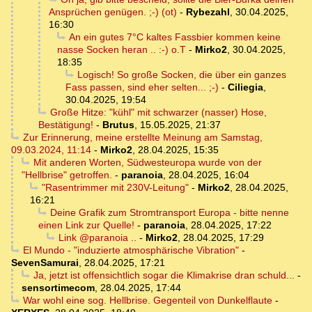
Ansprüchen genügen. ;-) (ot)
-
Rybezahl
,
30.04.2025,
16:30
An ein gutes 7°C kaltes Fassbier kommen keine
nasse Socken heran .. :-) o.T
-
Mirko2
,
30.04.2025,
18:35
Logisch! So große Socken, die über ein ganzes
Fass passen, sind eher selten... ;-)
-
Ciliegia
,
30.04.2025, 19:54
Große Hitze: "kühl" mit schwarzer (nasser) Hose,
Bestätigung!
-
Brutus
,
15.05.2025, 21:37
Zur Erinnerung, meine erstellte Meinung am Samstag,
09.03.2024, 11:14
-
Mirko2
,
28.04.2025, 15:35
Mit anderen Worten, Südwesteuropa wurde von der
"Hellbrise" getroffen.
-
paranoia
,
28.04.2025, 16:04
"Rasentrimmer mit 230V-Leitung"
-
Mirko2
,
28.04.2025,
16:21
Deine Grafik zum Stromtransport Europa - bitte nenne
einen Link zur Quelle!
-
paranoia
,
28.04.2025, 17:22
Link @paranoia ..
-
Mirko2
,
28.04.2025, 17:29
El Mundo - "induzierte atmosphärische Vibration"
-
SevenSamurai
,
28.04.2025, 17:21
Ja, jetzt ist offensichtlich sogar die Klimakrise dran schuld...
-
sensortimecom
,
28.04.2025, 17:44
War wohl eine sog. Hellbrise. Gegenteil von Dunkelflaute
-