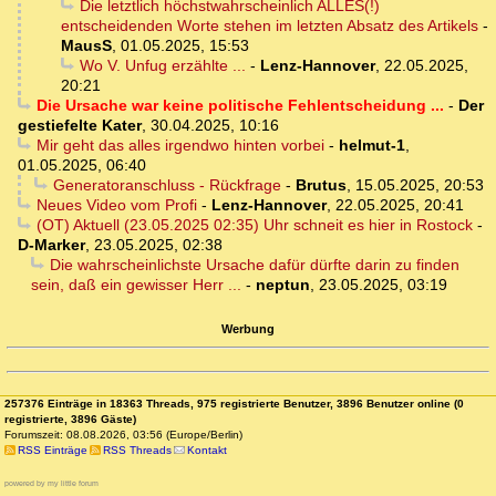
Die letztlich höchstwahrscheinlich ALLES(!)
entscheidenden Worte stehen im letzten Absatz des Artikels
-
MausS
,
01.05.2025, 15:53
Wo V. Unfug erzählte ...
-
Lenz-Hannover
,
22.05.2025,
20:21
Die Ursache war keine politische Fehlentscheidung ...
-
Der
gestiefelte Kater
,
30.04.2025, 10:16
Mir geht das alles irgendwo hinten vorbei
-
helmut-1
,
01.05.2025, 06:40
Generatoranschluss - Rückfrage
-
Brutus
,
15.05.2025, 20:53
Neues Video vom Profi
-
Lenz-Hannover
,
22.05.2025, 20:41
(OT) Aktuell (23.05.2025 02:35) Uhr schneit es hier in Rostock
-
D-Marker
,
23.05.2025, 02:38
Die wahrscheinlichste Ursache dafür dürfte darin zu finden
sein, daß ein gewisser Herr ...
-
neptun
,
23.05.2025, 03:19
Werbung
257376 Einträge in 18363 Threads, 975 registrierte Benutzer, 3896 Benutzer online (0
registrierte, 3896 Gäste)
Forumszeit: 08.08.2026, 03:56 (Europe/Berlin)
RSS Einträge
RSS Threads
Kontakt
powered by my little forum