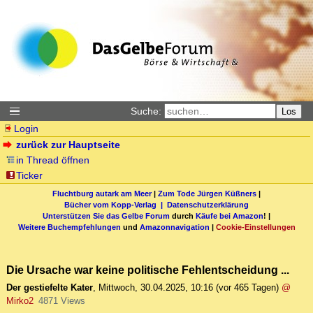
Suche:
Los
Login
zurück zur Hauptseite
in Thread öffnen
Ticker
Fluchtburg autark am Meer
|
Zum Tode Jürgen Küßners
|
Bücher vom Kopp-Verlag |
Datenschutzerklärung
Unterstützen Sie das Gelbe Forum
durch
Käufe bei Amazon
! |
Weitere Buchempfehlungen
und
Amazonnavigation
|
Cookie-Einstellungen
Die Ursache war keine politische Fehlentscheidung ...
Der gestiefelte Kater
,
Mittwoch, 30.04.2025, 10:16
(vor 465 Tagen)
@
Mirko2
4871 Views