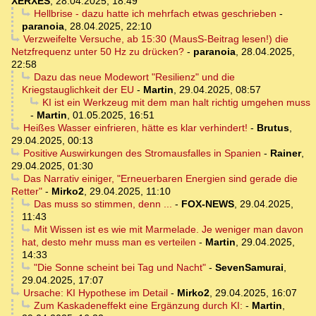
XERXES
,
28.04.2025, 18:49
Hellbrise - dazu hatte ich mehrfach etwas geschrieben
-
paranoia
,
28.04.2025, 22:10
Verzweifelte Versuche, ab 15:30 (MausS-Beitrag lesen!) die
Netzfrequenz unter 50 Hz zu drücken?
-
paranoia
,
28.04.2025,
22:58
Dazu das neue Modewort "Resilienz" und die
Kriegstauglichkeit der EU
-
Martin
,
29.04.2025, 08:57
KI ist ein Werkzeug mit dem man halt richtig umgehen muss
-
Martin
,
01.05.2025, 16:51
Heißes Wasser einfrieren, hätte es klar verhindert!
-
Brutus
,
29.04.2025, 00:13
Positive Auswirkungen des Stromausfalles in Spanien
-
Rainer
,
29.04.2025, 01:30
Das Narrativ einiger, "Erneuerbaren Energien sind gerade die
Retter"
-
Mirko2
,
29.04.2025, 11:10
Das muss so stimmen, denn ...
-
FOX-NEWS
,
29.04.2025,
11:43
Mit Wissen ist es wie mit Marmelade. Je weniger man davon
hat, desto mehr muss man es verteilen
-
Martin
,
29.04.2025,
14:33
"Die Sonne scheint bei Tag und Nacht"
-
SevenSamurai
,
29.04.2025, 17:07
Ursache: KI Hypothese im Detail
-
Mirko2
,
29.04.2025, 16:07
Zum Kaskadeneffekt eine Ergänzung durch KI:
-
Martin
,