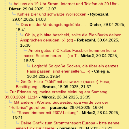
bei uns ab 19 Uhr Strom, Internet und Telefon ab 20 Uhr
-
Dieter
,
29.04.2025, 12:07
Kühles Bier und schwarze Wollsocken
-
Rybezahl
,
29.04.2025, 14:03
Das mit der Verdungstungskühle ....
-
Dieter
,
29.04.2025,
15:41
Oh ja, gib bitte bescheid, sollte die Bier-Burka deinen
Ansprüchen genügen. ;-) (ot)
-
Rybezahl
,
30.04.2025,
16:30
An ein gutes 7°C kaltes Fassbier kommen keine
nasse Socken heran .. :-) o.T
-
Mirko2
,
30.04.2025,
18:35
Logisch! So große Socken, die über ein ganzes
Fass passen, sind eher selten... ;-)
-
Ciliegia
,
30.04.2025, 19:54
Große Hitze: "kühl" mit schwarzer (nasser) Hose,
Bestätigung!
-
Brutus
,
15.05.2025, 21:37
Zur Erinnerung, meine erstellte Meinung am Samstag,
09.03.2024, 11:14
-
Mirko2
,
28.04.2025, 15:35
Mit anderen Worten, Südwesteuropa wurde von der
"Hellbrise" getroffen.
-
paranoia
,
28.04.2025, 16:04
"Rasentrimmer mit 230V-Leitung"
-
Mirko2
,
28.04.2025,
16:21
Deine Grafik zum Stromtransport Europa - bitte nenne
einen Link zur Quelle!
-
paranoia
,
28.04.2025, 17:22