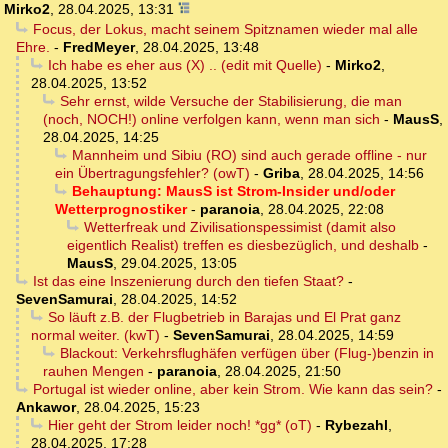
Mirko2
,
28.04.2025, 13:31
Focus, der Lokus, macht seinem Spitznamen wieder mal alle
Ehre.
-
FredMeyer
,
28.04.2025, 13:48
Ich habe es eher aus (X) .. (edit mit Quelle)
-
Mirko2
,
28.04.2025, 13:52
Sehr ernst, wilde Versuche der Stabilisierung, die man
(noch, NOCH!) online verfolgen kann, wenn man sich
-
MausS
,
28.04.2025, 14:25
Mannheim und Sibiu (RO) sind auch gerade offline - nur
ein Übertragungsfehler? (owT)
-
Griba
,
28.04.2025, 14:56
Behauptung: MausS ist Strom-Insider und/oder
Wetterprognostiker
-
paranoia
,
28.04.2025, 22:08
Wetterfreak und Zivilisationspessimist (damit also
eigentlich Realist) treffen es diesbezüglich, und deshalb
-
MausS
,
29.04.2025, 13:05
Ist das eine Inszenierung durch den tiefen Staat?
-
SevenSamurai
,
28.04.2025, 14:52
So läuft z.B. der Flugbetrieb in Barajas und El Prat ganz
normal weiter. (kwT)
-
SevenSamurai
,
28.04.2025, 14:59
Blackout: Verkehrsflughäfen verfügen über (Flug-)benzin in
rauhen Mengen
-
paranoia
,
28.04.2025, 21:50
Portugal ist wieder online, aber kein Strom. Wie kann das sein?
-
Ankawor
,
28.04.2025, 15:23
Hier geht der Strom leider noch! *gg* (oT)
-
Rybezahl
,
28.04.2025, 17:28