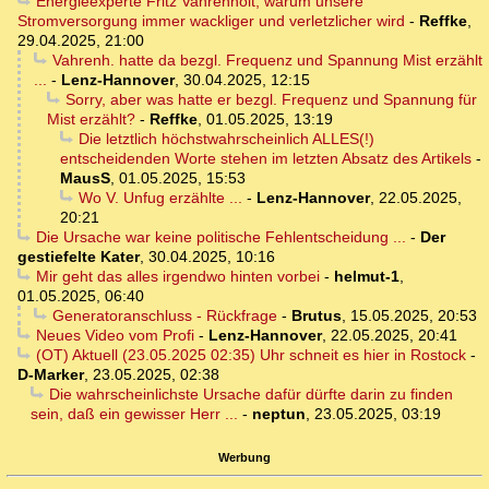
Energieexperte Fritz Vahrenholt, warum unsere
Stromversorgung immer wackliger und verletzlicher wird
-
Reffke
,
29.04.2025, 21:00
Vahrenh. hatte da bezgl. Frequenz und Spannung Mist erzählt
...
-
Lenz-Hannover
,
30.04.2025, 12:15
Sorry, aber was hatte er bezgl. Frequenz und Spannung für
Mist erzählt?
-
Reffke
,
01.05.2025, 13:19
Die letztlich höchstwahrscheinlich ALLES(!)
entscheidenden Worte stehen im letzten Absatz des Artikels
-
MausS
,
01.05.2025, 15:53
Wo V. Unfug erzählte ...
-
Lenz-Hannover
,
22.05.2025,
20:21
Die Ursache war keine politische Fehlentscheidung ...
-
Der
gestiefelte Kater
,
30.04.2025, 10:16
Mir geht das alles irgendwo hinten vorbei
-
helmut-1
,
01.05.2025, 06:40
Generatoranschluss - Rückfrage
-
Brutus
,
15.05.2025, 20:53
Neues Video vom Profi
-
Lenz-Hannover
,
22.05.2025, 20:41
(OT) Aktuell (23.05.2025 02:35) Uhr schneit es hier in Rostock
-
D-Marker
,
23.05.2025, 02:38
Die wahrscheinlichste Ursache dafür dürfte darin zu finden
sein, daß ein gewisser Herr ...
-
neptun
,
23.05.2025, 03:19
Werbung