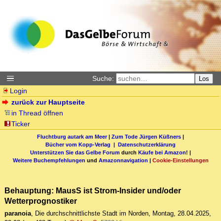
Suche:
Los
Login
zurück zur Hauptseite
in Thread öffnen
Ticker
Fluchtburg autark am Meer
|
Zum Tode Jürgen Küßners
|
Bücher vom Kopp-Verlag |
Datenschutzerklärung
Unterstützen Sie das Gelbe Forum
durch
Käufe bei Amazon
! |
Weitere Buchempfehlungen
und
Amazonnavigation
|
Cookie-Einstellungen
Behauptung: MausS ist Strom-Insider und/oder
Wetterprognostiker
paranoia
,
Die durchschnittlichste Stadt im Norden
,
Montag, 28.04.2025,