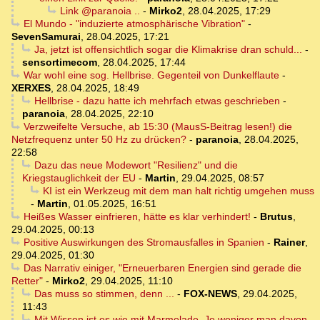
Link @paranoia ..
-
Mirko2
,
28.04.2025, 17:29
El Mundo - "induzierte atmosphärische Vibration"
-
SevenSamurai
,
28.04.2025, 17:21
Ja, jetzt ist offensichtlich sogar die Klimakrise dran schuld...
-
sensortimecom
,
28.04.2025, 17:44
War wohl eine sog. Hellbrise. Gegenteil von Dunkelflaute
-
XERXES
,
28.04.2025, 18:49
Hellbrise - dazu hatte ich mehrfach etwas geschrieben
-
paranoia
,
28.04.2025, 22:10
Verzweifelte Versuche, ab 15:30 (MausS-Beitrag lesen!) die
Netzfrequenz unter 50 Hz zu drücken?
-
paranoia
,
28.04.2025,
22:58
Dazu das neue Modewort "Resilienz" und die
Kriegstauglichkeit der EU
-
Martin
,
29.04.2025, 08:57
KI ist ein Werkzeug mit dem man halt richtig umgehen muss
-
Martin
,
01.05.2025, 16:51
Heißes Wasser einfrieren, hätte es klar verhindert!
-
Brutus
,
29.04.2025, 00:13
Positive Auswirkungen des Stromausfalles in Spanien
-
Rainer
,
29.04.2025, 01:30
Das Narrativ einiger, "Erneuerbaren Energien sind gerade die
Retter"
-
Mirko2
,
29.04.2025, 11:10
Das muss so stimmen, denn ...
-
FOX-NEWS
,
29.04.2025,
11:43
Mit Wissen ist es wie mit Marmelade. Je weniger man davon