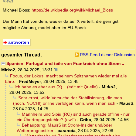
Views
Michael Bloss:
https://de.wikipedia.org/wiki/Michael_Bloss
Der Mann hat von dem, was er da auf X verteilt, die geringst
mögliche Ahnung, madet aber im EU-Speck.
antworten
gesamter Thread:
RSS-Feed dieser Diskussion
Spanien, Portugal und teile von Frankreich ohne Strom ..
-
Mirko2
,
28.04.2025, 13:31
Focus, der Lokus, macht seinem Spitznamen wieder mal alle
Ehre.
-
FredMeyer
,
28.04.2025, 13:48
Ich habe es eher aus (X) .. (edit mit Quelle)
-
Mirko2
,
28.04.2025, 13:52
Sehr ernst, wilde Versuche der Stabilisierung, die man
(noch, NOCH!) online verfolgen kann, wenn man sich
-
MausS
,
28.04.2025, 14:25
Mannheim und Sibiu (RO) sind auch gerade offline - nur
ein Übertragungsfehler? (owT)
-
Griba
,
28.04.2025, 14:56
Behauptung: MausS ist Strom-Insider und/oder
Wetterprognostiker
-
paranoia
,
28.04.2025, 22:08