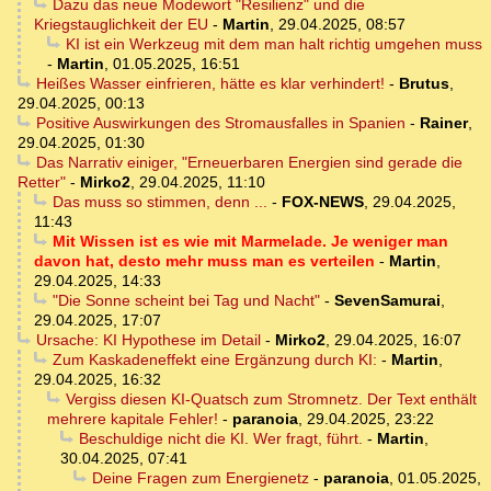
Dazu das neue Modewort "Resilienz" und die
Kriegstauglichkeit der EU
-
Martin
,
29.04.2025, 08:57
KI ist ein Werkzeug mit dem man halt richtig umgehen muss
-
Martin
,
01.05.2025, 16:51
Heißes Wasser einfrieren, hätte es klar verhindert!
-
Brutus
,
29.04.2025, 00:13
Positive Auswirkungen des Stromausfalles in Spanien
-
Rainer
,
29.04.2025, 01:30
Das Narrativ einiger, "Erneuerbaren Energien sind gerade die
Retter"
-
Mirko2
,
29.04.2025, 11:10
Das muss so stimmen, denn ...
-
FOX-NEWS
,
29.04.2025,
11:43
Mit Wissen ist es wie mit Marmelade. Je weniger man
davon hat, desto mehr muss man es verteilen
-
Martin
,
29.04.2025, 14:33
"Die Sonne scheint bei Tag und Nacht"
-
SevenSamurai
,
29.04.2025, 17:07
Ursache: KI Hypothese im Detail
-
Mirko2
,
29.04.2025, 16:07
Zum Kaskadeneffekt eine Ergänzung durch KI:
-
Martin
,
29.04.2025, 16:32
Vergiss diesen KI-Quatsch zum Stromnetz. Der Text enthält
mehrere kapitale Fehler!
-
paranoia
,
29.04.2025, 23:22
Beschuldige nicht die KI. Wer fragt, führt.
-
Martin
,
30.04.2025, 07:41
Deine Fragen zum Energienetz
-
paranoia
,
01.05.2025,