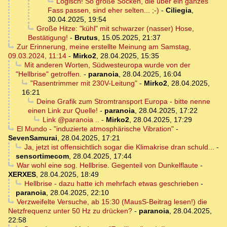
Logisch! So große Socken, die über ein ganzes
Fass passen, sind eher selten... ;-)
-
Ciliegia
,
30.04.2025, 19:54
Große Hitze: "kühl" mit schwarzer (nasser) Hose,
Bestätigung!
-
Brutus
,
15.05.2025, 21:37
Zur Erinnerung, meine erstellte Meinung am Samstag,
09.03.2024, 11:14
-
Mirko2
,
28.04.2025, 15:35
Mit anderen Worten, Südwesteuropa wurde von der
"Hellbrise" getroffen.
-
paranoia
,
28.04.2025, 16:04
"Rasentrimmer mit 230V-Leitung"
-
Mirko2
,
28.04.2025,
16:21
Deine Grafik zum Stromtransport Europa - bitte nenne
einen Link zur Quelle!
-
paranoia
,
28.04.2025, 17:22
Link @paranoia ..
-
Mirko2
,
28.04.2025, 17:29
El Mundo - "induzierte atmosphärische Vibration"
-
SevenSamurai
,
28.04.2025, 17:21
Ja, jetzt ist offensichtlich sogar die Klimakrise dran schuld...
-
sensortimecom
,
28.04.2025, 17:44
War wohl eine sog. Hellbrise. Gegenteil von Dunkelflaute
-
XERXES
,
28.04.2025, 18:49
Hellbrise - dazu hatte ich mehrfach etwas geschrieben
-
paranoia
,
28.04.2025, 22:10
Verzweifelte Versuche, ab 15:30 (MausS-Beitrag lesen!) die
Netzfrequenz unter 50 Hz zu drücken?
-
paranoia
,
28.04.2025,
22:58