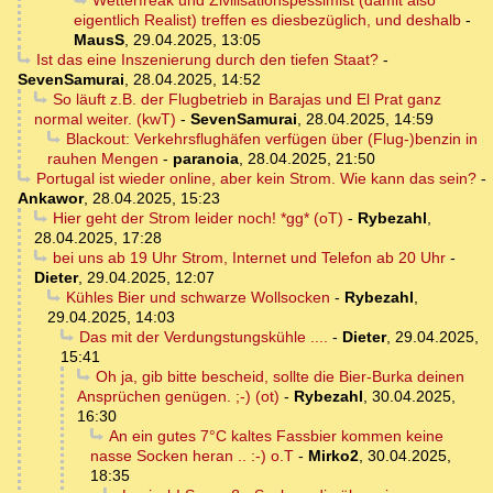
Wetterfreak und Zivilisationspessimist (damit also
eigentlich Realist) treffen es diesbezüglich, und deshalb
-
MausS
,
29.04.2025, 13:05
Ist das eine Inszenierung durch den tiefen Staat?
-
SevenSamurai
,
28.04.2025, 14:52
So läuft z.B. der Flugbetrieb in Barajas und El Prat ganz
normal weiter. (kwT)
-
SevenSamurai
,
28.04.2025, 14:59
Blackout: Verkehrsflughäfen verfügen über (Flug-)benzin in
rauhen Mengen
-
paranoia
,
28.04.2025, 21:50
Portugal ist wieder online, aber kein Strom. Wie kann das sein?
-
Ankawor
,
28.04.2025, 15:23
Hier geht der Strom leider noch! *gg* (oT)
-
Rybezahl
,
28.04.2025, 17:28
bei uns ab 19 Uhr Strom, Internet und Telefon ab 20 Uhr
-
Dieter
,
29.04.2025, 12:07
Kühles Bier und schwarze Wollsocken
-
Rybezahl
,
29.04.2025, 14:03
Das mit der Verdungstungskühle ....
-
Dieter
,
29.04.2025,
15:41
Oh ja, gib bitte bescheid, sollte die Bier-Burka deinen
Ansprüchen genügen. ;-) (ot)
-
Rybezahl
,
30.04.2025,
16:30
An ein gutes 7°C kaltes Fassbier kommen keine
nasse Socken heran .. :-) o.T
-
Mirko2
,
30.04.2025,
18:35