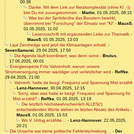
00:38
Danke. Mit dem Link zur Netzkomplexität (ohne KI ;-))
bist Du mir zuvorgekommen.
-
Martin
,
01.05.2025, 08:15
Was bei der Spritzbrühe das Boostern bewirkt,
übernimmt bei "Forschung" der Einsatz von "KI"
-
MausS
,
01.05.2025, 11:02
Leserzuschrift mit ergänzenden Links zur Thematik
-
MausS
,
01.05.2025, 13:03
Laut Zerohedge sind jetzt die Klimaanlagen schuld.
-
SevenSamurai
,
29.04.2025, 17:50
Die Agenda läuft koordiniert, was denn sonst
-
Brutus
,
17.05.2025, 00:01
Energieexperte Fritz Vahrenholt, warum unsere
Stromversorgung immer wackliger und verletzlicher wird
-
Reffke
,
29.04.2025, 21:00
Vahrenh. hatte da bezgl. Frequenz und Spannung Mist erzählt
...
-
Lenz-Hannover
,
30.04.2025, 12:15
Sorry, aber was hatte er bezgl. Frequenz und Spannung für
Mist erzählt?
-
Reffke
,
01.05.2025, 13:19
Die letztlich höchstwahrscheinlich ALLES(!)
entscheidenden Worte stehen im letzten Absatz des Artikels
-
MausS
,
01.05.2025, 15:53
Wo V. Unfug erzählte ...
-
Lenz-Hannover
,
22.05.2025,
20:21
Die Ursache war keine politische Fehlentscheidung ...
-
Der