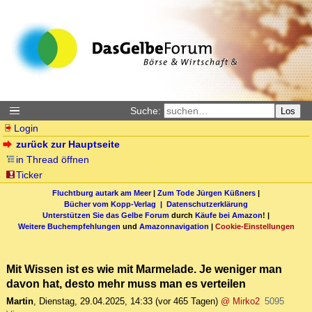
Suche:
Los
Login
zurück zur Hauptseite
in Thread öffnen
Ticker
Fluchtburg autark am Meer
|
Zum Tode Jürgen Küßners
|
Bücher vom Kopp-Verlag |
Datenschutzerklärung
Unterstützen Sie das Gelbe Forum
durch
Käufe bei Amazon
! |
Weitere Buchempfehlungen
und
Amazonnavigation
|
Cookie-Einstellungen
Mit Wissen ist es wie mit Marmelade. Je weniger man
davon hat, desto mehr muss man es verteilen
Martin
,
Dienstag, 29.04.2025, 14:33
(vor 465 Tagen)
@ Mirko2
5095