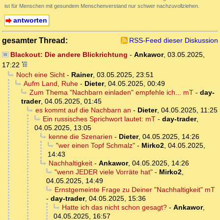
ist für Menschen mit gesundem Menschenverstand nur schwer nachzuvollziehen.
antworten
gesamter Thread:
RSS-Feed dieser Diskussion
Blackout: Die andere Blickrichtung
-
Ankawor
,
03.05.2025,
17:22
Noch eine Sicht
-
Rainer
,
03.05.2025, 23:51
Aufm Land, Ruhe
-
Dieter
,
04.05.2025, 00:49
Zum Thema "Nachbarn einladen" empfehle ich... mT
-
day-
trader
,
04.05.2025, 01:45
es kommt auf die Nachbarn an
-
Dieter
,
04.05.2025, 11:25
Ein russisches Sprichwort lautet: mT
-
day-trader
,
04.05.2025, 13:05
kenne die Szenarien
-
Dieter
,
04.05.2025, 14:26
"wer einen Topf Schmalz"
-
Mirko2
,
04.05.2025,
14:43
Nachhaltigkeit
-
Ankawor
,
04.05.2025, 14:26
"wenn JEDER viele Vorräte hat"
-
Mirko2
,
04.05.2025, 14:49
Ernstgemeinte Frage zu Deiner "Nachhaltigkeit" mT
-
day-trader
,
04.05.2025, 15:36
Hatte ich das nicht schon gesagt?
-
Ankawor
,
04.05.2025, 16:57