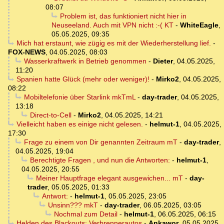
08:07
Problem ist, das funktioniert nicht hier in
Neuseeland. Auch mit VPN nicht :-( KT
-
WhiteEagle
,
05.05.2025, 09:35
Mich hat erstaunt, wie zügig es mit der Wiederherstellung lief.
-
FOX-NEWS
,
04.05.2025, 08:03
Wasserkraftwerk in Betrieb genommen
-
Dieter
,
04.05.2025,
11:20
Spanien hatte Glück (mehr oder weniger)!
-
Mirko2
,
04.05.2025,
08:22
Mobiltelefonie über Starlink mkTmL
-
day-trader
,
04.05.2025,
13:18
Direct-to-Cell
-
Mirko2
,
04.05.2025, 14:21
Vielleicht haben es einige nicht gelesen.
-
helmut-1
,
04.05.2025,
17:30
Frage zu einem von Dir genannten Zeitraum mT
-
day-trader
,
04.05.2025, 19:04
Berechtigte Fragen , und nun die Antworten:
-
helmut-1
,
04.05.2025, 20:55
Meiner Hauptfrage elegant ausgewichen... mT
-
day-
trader
,
05.05.2025, 01:33
Antwort:
-
helmut-1
,
05.05.2025, 23:05
Unsinn??? mkT
-
day-trader
,
06.05.2025, 03:05
Nochmal zum Detail
-
helmut-1
,
06.05.2025, 06:15
Helden des Blackouts: Verbrennerautos
-
Ankawor
,
05.05.2025,