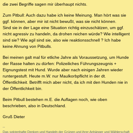
die zwei Begriffe sagen mir überhaupt nichts.
Zum Pitbull: Auch dazu habe ich keine Meinung. Man hört was sie
ggf. können, aber mir ist nicht bewußt, was sie nicht können.
Sind sie in der Lage eine Situation richtig einzuschätzen, um ggf.
nicht agressiv zu handeln, da drohen reichen würde? Wie intelligent
sind sie? Wie agil sind sie, also wie reaktionsschnell ? Ich habe
keine Ahnung von Pitbulls.
Bei meinen galt mal für etliche Jahre als Voraussetzung, um Hunde
der Rasse halten zu dürfen: Polizeiliches Führungszeugnis +
Eignungstest mit Hund. Wurde aber nach einigen Jahren wieder
runtergestuft. Heute m.W. nur Maulkorbpflicht in der dt.
Öffentlichkeit. Betrifft mich aber nicht, da ich mit den Hunden nie in
der Öffentlichkeit bin.
Beim Pitbull bestehen m.E. die Auflagen noch, wie oben
beschrieben, also in Deutschland.
Gruß Dieter
--
Das sektenhafte Denken und Handeln der Grünen und ihrer Anhänger und Wählerschaft