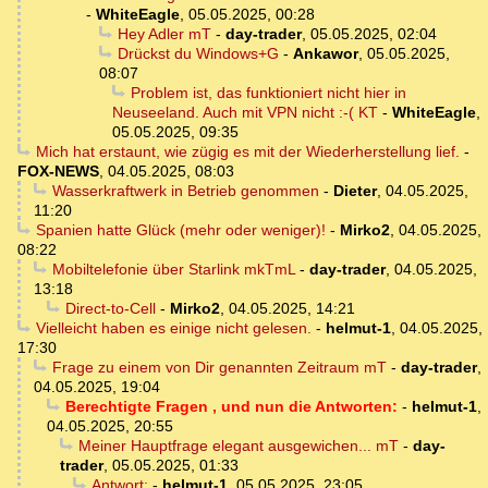
-
WhiteEagle
,
05.05.2025, 00:28
Hey Adler mT
-
day-trader
,
05.05.2025, 02:04
Drückst du Windows+G
-
Ankawor
,
05.05.2025,
08:07
Problem ist, das funktioniert nicht hier in
Neuseeland. Auch mit VPN nicht :-( KT
-
WhiteEagle
,
05.05.2025, 09:35
Mich hat erstaunt, wie zügig es mit der Wiederherstellung lief.
-
FOX-NEWS
,
04.05.2025, 08:03
Wasserkraftwerk in Betrieb genommen
-
Dieter
,
04.05.2025,
11:20
Spanien hatte Glück (mehr oder weniger)!
-
Mirko2
,
04.05.2025,
08:22
Mobiltelefonie über Starlink mkTmL
-
day-trader
,
04.05.2025,
13:18
Direct-to-Cell
-
Mirko2
,
04.05.2025, 14:21
Vielleicht haben es einige nicht gelesen.
-
helmut-1
,
04.05.2025,
17:30
Frage zu einem von Dir genannten Zeitraum mT
-
day-trader
,
04.05.2025, 19:04
Berechtigte Fragen , und nun die Antworten:
-
helmut-1
,
04.05.2025, 20:55
Meiner Hauptfrage elegant ausgewichen... mT
-
day-
trader
,
05.05.2025, 01:33
Antwort:
-
helmut-1
,
05.05.2025, 23:05