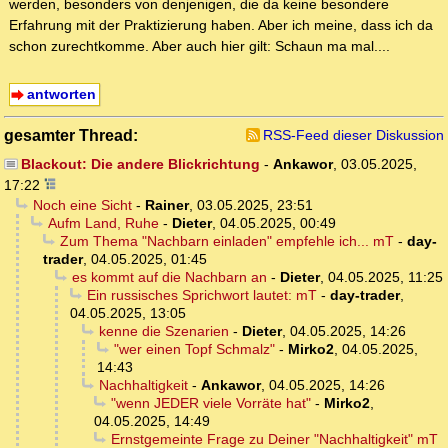
werden, besonders von denjenigen, die da keine besondere
Erfahrung mit der Praktizierung haben. Aber ich meine, dass ich da
schon zurechtkomme. Aber auch hier gilt: Schaun ma mal....
antworten
gesamter Thread:
RSS-Feed dieser Diskussion
Blackout: Die andere Blickrichtung
-
Ankawor
,
03.05.2025,
17:22
Noch eine Sicht
-
Rainer
,
03.05.2025, 23:51
Aufm Land, Ruhe
-
Dieter
,
04.05.2025, 00:49
Zum Thema "Nachbarn einladen" empfehle ich... mT
-
day-
trader
,
04.05.2025, 01:45
es kommt auf die Nachbarn an
-
Dieter
,
04.05.2025, 11:25
Ein russisches Sprichwort lautet: mT
-
day-trader
,
04.05.2025, 13:05
kenne die Szenarien
-
Dieter
,
04.05.2025, 14:26
"wer einen Topf Schmalz"
-
Mirko2
,
04.05.2025,
14:43
Nachhaltigkeit
-
Ankawor
,
04.05.2025, 14:26
"wenn JEDER viele Vorräte hat"
-
Mirko2
,
04.05.2025, 14:49
Ernstgemeinte Frage zu Deiner "Nachhaltigkeit" mT