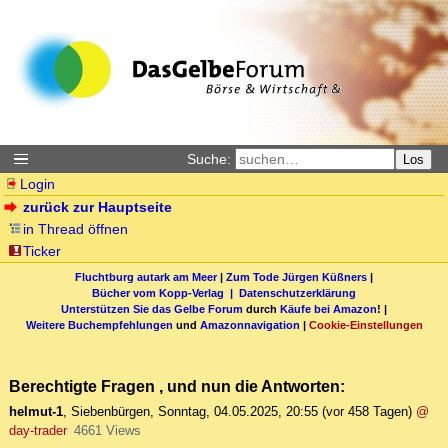
Suche:
Los
Login
zurück zur Hauptseite
in Thread öffnen
Ticker
Fluchtburg autark am Meer
|
Zum Tode Jürgen Küßners
|
Bücher vom Kopp-Verlag |
Datenschutzerklärung
Unterstützen Sie das Gelbe Forum
durch
Käufe bei Amazon
! |
Weitere Buchempfehlungen
und
Amazonnavigation
|
Cookie-Einstellungen
Berechtigte Fragen , und nun die Antworten:
helmut-1
,
Siebenbürgen
,
Sonntag, 04.05.2025, 20:55
(vor 458 Tagen)
@
day-trader
4661 Views