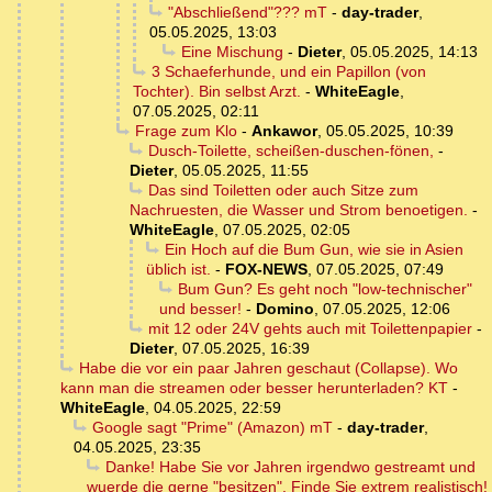
"Abschließend"??? mT
-
day-trader
,
05.05.2025, 13:03
Eine Mischung
-
Dieter
,
05.05.2025, 14:13
3 Schaeferhunde, und ein Papillon (von
Tochter). Bin selbst Arzt.
-
WhiteEagle
,
07.05.2025, 02:11
Frage zum Klo
-
Ankawor
,
05.05.2025, 10:39
Dusch-Toilette, scheißen-duschen-fönen,
-
Dieter
,
05.05.2025, 11:55
Das sind Toiletten oder auch Sitze zum
Nachruesten, die Wasser und Strom benoetigen.
-
WhiteEagle
,
07.05.2025, 02:05
Ein Hoch auf die Bum Gun, wie sie in Asien
üblich ist.
-
FOX-NEWS
,
07.05.2025, 07:49
Bum Gun? Es geht noch "low-technischer"
und besser!
-
Domino
,
07.05.2025, 12:06
mit 12 oder 24V gehts auch mit Toilettenpapier
-
Dieter
,
07.05.2025, 16:39
Habe die vor ein paar Jahren geschaut (Collapse). Wo
kann man die streamen oder besser herunterladen? KT
-
WhiteEagle
,
04.05.2025, 22:59
Google sagt "Prime" (Amazon) mT
-
day-trader
,
04.05.2025, 23:35
Danke! Habe Sie vor Jahren irgendwo gestreamt und
wuerde die gerne "besitzen". Finde Sie extrem realistisch!