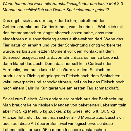
Wann haben bei Euch alle Haushaltsmitglieder das letzte Mal 2-3
Monate ausschließlich von Deiner Speisekammer gelebt?
Das ergibt sich aus der Logik der Listen, betreffend der
Gefrierschränke und Gefriertruhen, was da drin ist. Wobei ich mit
den Ammenmärchen längst abgeschlossen habe, dass man
eingefroren nur soundsolang etwas aufbewahren darf. Wenn das
Tier natürlich ernährt und vor der Schlachtung richtig vorbereitet
wurde, es bis zum letzten Moment vor dem Kontakt mit dem
Bolzenschussgerät nichts davon ahnt, dass es nun zu Ende ist,
dann klappt das auch. Denn das Tier soll kein Cortisol oder
Adrenalin, und auch keine Milchsäure vor dem Schlachten
produzieren. Richtig abgelegenes Fleisch nach dem Schlachten,
vakuumverpackt und schockgefroren, bei uns ist das Fleisch noch
nach einem Jahr im Kühlgerät wie am ersten Tag schmackhaft.
Soviel zum Fleisch. Alles andere ergibt sich aus der Beobachtung.
Man braucht keine riesigen Mengen von paketierten Lebensmitteln,
aber mit 5 kg Mehl, 5 kg Zucker, 2 kg Gries, etc. 5 lt. Öl, 5 kg
Pflanzenfett, etc., kommt man sicher 2 - 3 Monate aus. Lässt sich
auch auf diese Art überprüfen, weil wir logischerweise diese
Lebensmittel turnusmäßig gegen frischere austauschen.