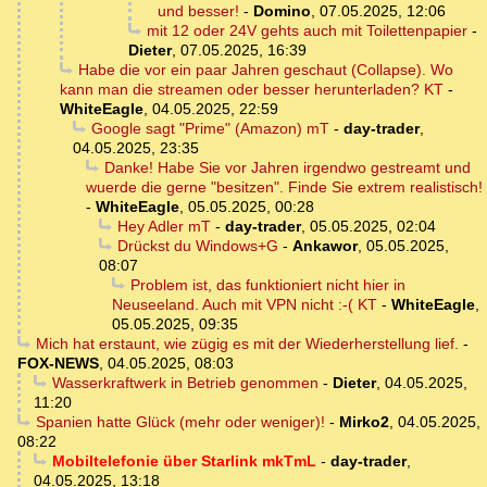
und besser!
-
Domino
,
07.05.2025, 12:06
mit 12 oder 24V gehts auch mit Toilettenpapier
-
Dieter
,
07.05.2025, 16:39
Habe die vor ein paar Jahren geschaut (Collapse). Wo
kann man die streamen oder besser herunterladen? KT
-
WhiteEagle
,
04.05.2025, 22:59
Google sagt "Prime" (Amazon) mT
-
day-trader
,
04.05.2025, 23:35
Danke! Habe Sie vor Jahren irgendwo gestreamt und
wuerde die gerne "besitzen". Finde Sie extrem realistisch!
-
WhiteEagle
,
05.05.2025, 00:28
Hey Adler mT
-
day-trader
,
05.05.2025, 02:04
Drückst du Windows+G
-
Ankawor
,
05.05.2025,
08:07
Problem ist, das funktioniert nicht hier in
Neuseeland. Auch mit VPN nicht :-( KT
-
WhiteEagle
,
05.05.2025, 09:35
Mich hat erstaunt, wie zügig es mit der Wiederherstellung lief.
-
FOX-NEWS
,
04.05.2025, 08:03
Wasserkraftwerk in Betrieb genommen
-
Dieter
,
04.05.2025,
11:20
Spanien hatte Glück (mehr oder weniger)!
-
Mirko2
,
04.05.2025,
08:22
Mobiltelefonie über Starlink mkTmL
-
day-trader
,
04.05.2025, 13:18