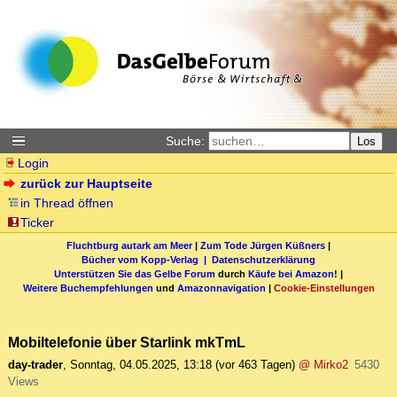
Suche:
Los
Login
zurück zur Hauptseite
in Thread öffnen
Ticker
Fluchtburg autark am Meer
|
Zum Tode Jürgen Küßners
|
Bücher vom Kopp-Verlag |
Datenschutzerklärung
Unterstützen Sie das Gelbe Forum
durch
Käufe bei Amazon
! |
Weitere Buchempfehlungen
und
Amazonnavigation
|
Cookie-Einstellungen
Mobiltelefonie über Starlink mkTmL
day-trader
,
Sonntag, 04.05.2025, 13:18
(vor 463 Tagen)
@ Mirko2
5430
Views