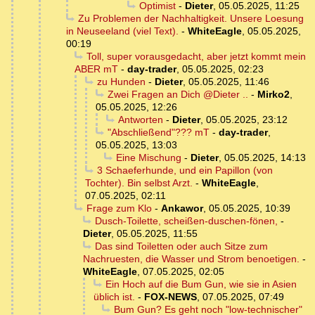
Optimist
-
Dieter
,
05.05.2025, 11:25
Zu Problemen der Nachhaltigkeit. Unsere Loesung
in Neuseeland (viel Text).
-
WhiteEagle
,
05.05.2025,
00:19
Toll, super vorausgedacht, aber jetzt kommt mein
ABER mT
-
day-trader
,
05.05.2025, 02:23
zu Hunden
-
Dieter
,
05.05.2025, 11:46
Zwei Fragen an Dich @Dieter ..
-
Mirko2
,
05.05.2025, 12:26
Antworten
-
Dieter
,
05.05.2025, 23:12
"Abschließend"??? mT
-
day-trader
,
05.05.2025, 13:03
Eine Mischung
-
Dieter
,
05.05.2025, 14:13
3 Schaeferhunde, und ein Papillon (von
Tochter). Bin selbst Arzt.
-
WhiteEagle
,
07.05.2025, 02:11
Frage zum Klo
-
Ankawor
,
05.05.2025, 10:39
Dusch-Toilette, scheißen-duschen-fönen,
-
Dieter
,
05.05.2025, 11:55
Das sind Toiletten oder auch Sitze zum
Nachruesten, die Wasser und Strom benoetigen.
-
WhiteEagle
,
07.05.2025, 02:05
Ein Hoch auf die Bum Gun, wie sie in Asien
üblich ist.
-
FOX-NEWS
,
07.05.2025, 07:49
Bum Gun? Es geht noch "low-technischer"