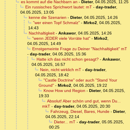
es kommt auf die Nachbarn an
-
Dieter
,
04.05.2025, 11:25
Ein russisches Sprichwort lautet: mT
-
day-trader
,
04.05.2025, 13:05
kenne die Szenarien
-
Dieter
,
04.05.2025, 14:26
"wer einen Topf Schmalz"
-
Mirko2
,
04.05.2025,
14:43
Nachhaltigkeit
-
Ankawor
,
04.05.2025, 14:26
"wenn JEDER viele Vorräte hat"
-
Mirko2
,
04.05.2025, 14:49
Ernstgemeinte Frage zu Deiner "Nachhaltigkeit" mT
-
day-trader
,
04.05.2025, 15:36
Hatte ich das nicht schon gesagt?
-
Ankawor
,
04.05.2025, 16:57
Nein, nicht wirklich mT
-
day-trader
,
04.05.2025, 18:42
"Castle Doctrine" oder auch "Stand Your
Ground"
-
Mirko2
,
04.05.2025, 19:22
Know How und Region
-
Dieter
,
04.05.2025,
19:33
Absolut! Aber schön und gut, wenn Du...
mkT
-
day-trader
,
04.05.2025, 20:30
Fahrzeug, Diesel, Bares, Hunde
-
Dieter
,
04.05.2025, 22:14
Dieter... mT
-
day-trader
,
05.05.2025,
00:25