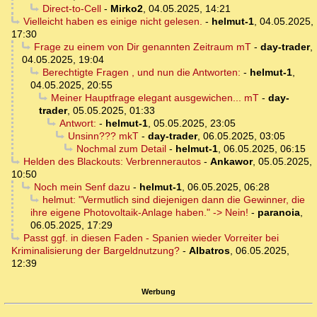
Direct-to-Cell
-
Mirko2
,
04.05.2025, 14:21
Vielleicht haben es einige nicht gelesen.
-
helmut-1
,
04.05.2025,
17:30
Frage zu einem von Dir genannten Zeitraum mT
-
day-trader
,
04.05.2025, 19:04
Berechtigte Fragen , und nun die Antworten:
-
helmut-1
,
04.05.2025, 20:55
Meiner Hauptfrage elegant ausgewichen... mT
-
day-
trader
,
05.05.2025, 01:33
Antwort:
-
helmut-1
,
05.05.2025, 23:05
Unsinn??? mkT
-
day-trader
,
06.05.2025, 03:05
Nochmal zum Detail
-
helmut-1
,
06.05.2025, 06:15
Helden des Blackouts: Verbrennerautos
-
Ankawor
,
05.05.2025,
10:50
Noch mein Senf dazu
-
helmut-1
,
06.05.2025, 06:28
helmut: "Vermutlich sind diejenigen dann die Gewinner, die
ihre eigene Photovoltaik-Anlage haben." -> Nein!
-
paranoia
,
06.05.2025, 17:29
Passt ggf. in diesen Faden - Spanien wieder Vorreiter bei
Kriminalisierung der Bargeldnutzung?
-
Albatros
,
06.05.2025,
12:39
Werbung