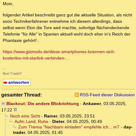
Moin,
folgender Artikel beschreibt ganz gut die aktuelle Situation, als nicht
sooo Technikerfahrener entnehme ich diesem allerdings, dass
selbst wenn Elon die Tore weit machte, sofortige flächendeckende
Telefonie "für Alle" in Spanien aktuell wohl doch eher in's Reich der
Phantasie gehört! :
https://www.gizmodo.de/diese-smartphones-koennen-sich-
kostenlos-mit-starlink-verbinden-...
--
Best Trade!!!
antworten
gesamter Thread:
RSS-Feed dieser Diskussion
Blackout: Die andere Blickrichtung
-
Ankawor
,
03.05.2025,
17:22
Noch eine Sicht
-
Rainer
,
03.05.2025, 23:51
Aufm Land, Ruhe
-
Dieter
,
04.05.2025, 00:49
Zum Thema "Nachbarn einladen" empfehle ich... mT
-
day-
trader
,
04.05.2025, 01:45