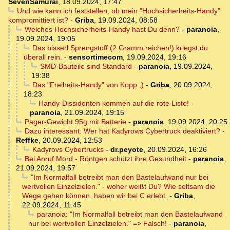
SevenSamurai
,
18.09.2024, 17:47
Und wie kann ich feststellen, ob mein "Hochsicherheits-Handy"
kompromittiert ist?
-
Griba
,
19.09.2024, 08:58
Welches Hochsicherheits-Handy hast Du denn?
-
paranoia
,
19.09.2024, 19:05
Das bisserl Sprengstoff (2 Gramm reichen!) kriegst du
überall rein.
-
sensortimecom
,
19.09.2024, 19:16
SMD-Bauteile sind Standard
-
paranoia
,
19.09.2024,
19:38
Das "Freiheits-Handy" von Kopp ;)
-
Griba
,
20.09.2024,
18:23
Handy-Dissidenten kommen auf die rote Liste!
-
paranoia
,
21.09.2024, 19:15
Pager-Gewicht 95g mit Batterie
-
paranoia
,
19.09.2024, 20:25
Dazu interessant: Wer hat Kadyrows Cybertruck deaktiviert?
-
Reffke
,
20.09.2024, 12:53
Kadyrovs Cybertrucks
-
dr.peyote
,
20.09.2024, 16:26
Bei Anruf Mord - Röntgen schützt ihre Gesundheit
-
paranoia
,
21.09.2024, 19:57
"Im Normalfall betreibt man den Bastelaufwand nur bei
wertvollen Einzelzielen." - woher weißt Du? Wie seltsam die
Wege gehen können, haben wir bei C erlebt.
-
Griba
,
22.09.2024, 11:45
paranoia: "Im Normalfall betreibt man den Bastelaufwand
nur bei wertvollen Einzelzielen." => Falsch!
-
paranoia
,