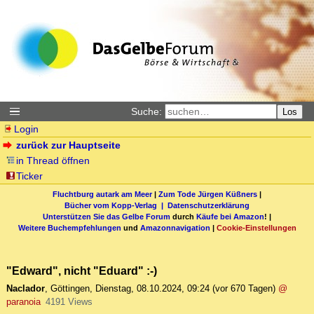
Suche:
Los
Login
zurück zur Hauptseite
in Thread öffnen
Ticker
Fluchtburg autark am Meer
|
Zum Tode Jürgen Küßners
|
Bücher vom Kopp-Verlag |
Datenschutzerklärung
Unterstützen Sie das Gelbe Forum
durch
Käufe bei Amazon
! |
Weitere Buchempfehlungen
und
Amazonnavigation
|
Cookie-Einstellungen
"Edward", nicht "Eduard" :-)
Naclador
,
Göttingen
,
Dienstag, 08.10.2024, 09:24
(vor 670 Tagen)
@
paranoia
4191 Views