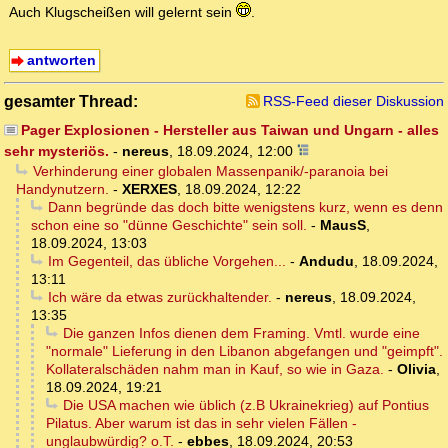
Auch Klugscheißen will gelernt sein
.
antworten
gesamter Thread:
RSS-Feed dieser Diskussion
Pager Explosionen - Hersteller aus Taiwan und Ungarn - alles
sehr mysteriös.
-
nereus
,
18.09.2024, 12:00
Verhinderung einer globalen Massenpanik/-paranoia bei
Handynutzern.
-
XERXES
,
18.09.2024, 12:22
Dann begründe das doch bitte wenigstens kurz, wenn es denn
schon eine so "dünne Geschichte" sein soll.
-
MausS
,
18.09.2024, 13:03
Im Gegenteil, das übliche Vorgehen...
-
Andudu
,
18.09.2024,
13:11
Ich wäre da etwas zurückhaltender.
-
nereus
,
18.09.2024,
13:35
Die ganzen Infos dienen dem Framing. Vmtl. wurde eine
"normale" Lieferung in den Libanon abgefangen und "geimpft".
Kollateralschäden nahm man in Kauf, so wie in Gaza.
-
Olivia
,
18.09.2024, 19:21
Die USA machen wie üblich (z.B Ukrainekrieg) auf Pontius
Pilatus. Aber warum ist das in sehr vielen Fällen -
unglaubwürdig? o.T.
-
ebbes
,
18.09.2024, 20:53