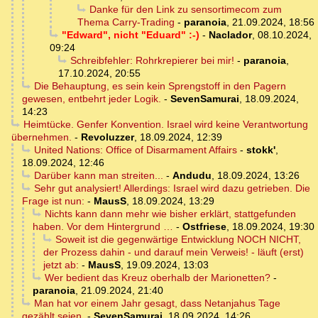
Danke für den Link zu sensortimecom zum
Thema Carry-Trading
-
paranoia
,
21.09.2024, 18:56
"Edward", nicht "Eduard" :-)
-
Naclador
,
08.10.2024,
09:24
Schreibfehler: Rohrkrepierer bei mir!
-
paranoia
,
17.10.2024, 20:55
Die Behauptung, es sein kein Sprengstoff in den Pagern
gewesen, entbehrt jeder Logik.
-
SevenSamurai
,
18.09.2024,
14:23
Heimtücke. Genfer Konvention. Israel wird keine Verantwortung
übernehmen.
-
Revoluzzer
,
18.09.2024, 12:39
United Nations: Office of Disarmament Affairs
-
stokk'
,
18.09.2024, 12:46
Darüber kann man streiten...
-
Andudu
,
18.09.2024, 13:26
Sehr gut analysiert! Allerdings: Israel wird dazu getrieben. Die
Frage ist nun:
-
MausS
,
18.09.2024, 13:29
Nichts kann dann mehr wie bisher erklärt, stattgefunden
haben. Vor dem Hintergrund …
-
Ostfriese
,
18.09.2024, 19:30
Soweit ist die gegenwärtige Entwicklung NOCH NICHT,
der Prozess dahin - und darauf mein Verweis! - läuft (erst)
jetzt ab:
-
MausS
,
19.09.2024, 13:03
Wer bedient das Kreuz oberhalb der Marionetten?
-
paranoia
,
21.09.2024, 21:40
Man hat vor einem Jahr gesagt, dass Netanjahus Tage
gezählt seien.
-
SevenSamurai
,
18.09.2024, 14:26