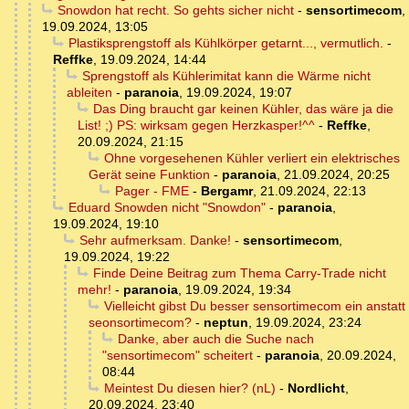
Snowdon hat recht. So gehts sicher nicht
-
sensortimecom
,
19.09.2024, 13:05
Plastiksprengstoff als Kühlkörper getarnt..., vermutlich.
-
Reffke
,
19.09.2024, 14:44
Sprengstoff als Kühlerimitat kann die Wärme nicht
ableiten
-
paranoia
,
19.09.2024, 19:07
Das Ding braucht gar keinen Kühler, das wäre ja die
List! ;) PS: wirksam gegen Herzkasper!^^
-
Reffke
,
20.09.2024, 21:15
Ohne vorgesehenen Kühler verliert ein elektrisches
Gerät seine Funktion
-
paranoia
,
21.09.2024, 20:25
Pager - FME
-
Bergamr
,
21.09.2024, 22:13
Eduard Snowden nicht "Snowdon"
-
paranoia
,
19.09.2024, 19:10
Sehr aufmerksam. Danke!
-
sensortimecom
,
19.09.2024, 19:22
Finde Deine Beitrag zum Thema Carry-Trade nicht
mehr!
-
paranoia
,
19.09.2024, 19:34
Vielleicht gibst Du besser sensortimecom ein anstatt
seonsortimecom?
-
neptun
,
19.09.2024, 23:24
Danke, aber auch die Suche nach
"sensortimecom" scheitert
-
paranoia
,
20.09.2024,
08:44
Meintest Du diesen hier? (nL)
-
Nordlicht
,
20.09.2024, 23:40