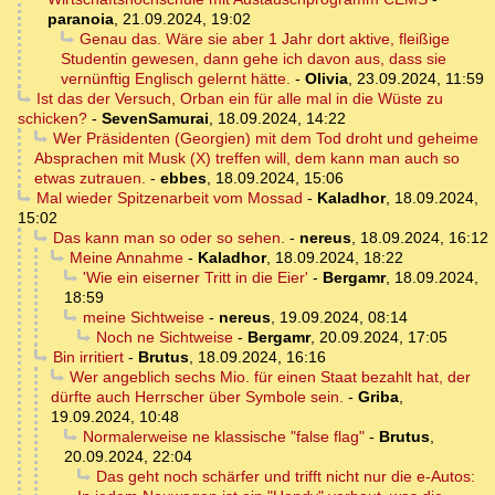
paranoia
,
21.09.2024, 19:02
Genau das. Wäre sie aber 1 Jahr dort aktive, fleißige
Studentin gewesen, dann gehe ich davon aus, dass sie
vernünftig Englisch gelernt hätte.
-
Olivia
,
23.09.2024, 11:59
Ist das der Versuch, Orban ein für alle mal in die Wüste zu
schicken?
-
SevenSamurai
,
18.09.2024, 14:22
Wer Präsidenten (Georgien) mit dem Tod droht und geheime
Absprachen mit Musk (X) treffen will, dem kann man auch so
etwas zutrauen.
-
ebbes
,
18.09.2024, 15:06
Mal wieder Spitzenarbeit vom Mossad
-
Kaladhor
,
18.09.2024,
15:02
Das kann man so oder so sehen.
-
nereus
,
18.09.2024, 16:12
Meine Annahme
-
Kaladhor
,
18.09.2024, 18:22
'Wie ein eiserner Tritt in die Eier'
-
Bergamr
,
18.09.2024,
18:59
meine Sichtweise
-
nereus
,
19.09.2024, 08:14
Noch ne Sichtweise
-
Bergamr
,
20.09.2024, 17:05
Bin irritiert
-
Brutus
,
18.09.2024, 16:16
Wer angeblich sechs Mio. für einen Staat bezahlt hat, der
dürfte auch Herrscher über Symbole sein.
-
Griba
,
19.09.2024, 10:48
Normalerweise ne klassische "false flag"
-
Brutus
,
20.09.2024, 22:04
Das geht noch schärfer und trifft nicht nur die e-Autos: