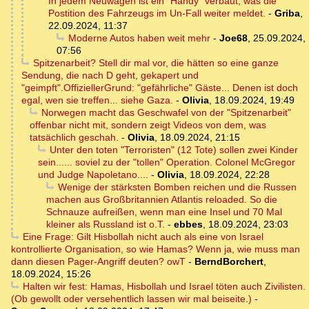
In jedem Neuwagen ist ein "Handy" verbaut, was die
Postition des Fahrzeugs im Un-Fall weiter meldet.
-
Griba
,
22.09.2024, 11:37
Moderne Autos haben weit mehr
-
Joe68
,
25.09.2024,
07:56
Spitzenarbeit? Stell dir mal vor, die hätten so eine ganze
Sendung, die nach D geht, gekapert und
"geimpft".OffiziellerGrund: "gefährliche" Gäste... Denen ist doch
egal, wen sie treffen... siehe Gaza.
-
Olivia
,
18.09.2024, 19:49
Norwegen macht das Geschwafel von der "Spitzenarbeit"
offenbar nicht mit, sondern zeigt Videos von dem, was
tatsächlich geschah.
-
Olivia
,
18.09.2024, 21:15
Unter den toten "Terroristen" (12 Tote) sollen zwei Kinder
sein...... soviel zu der "tollen" Operation. Colonel McGregor
und Judge Napoletano....
-
Olivia
,
18.09.2024, 22:28
Wenige der stärksten Bomben reichen und die Russen
machen aus Großbritannien Atlantis reloaded. So die
Schnauze aufreißen, wenn man eine Insel und 70 Mal
kleiner als Russland ist o.T.
-
ebbes
,
18.09.2024, 23:03
Eine Frage: Gilt Hisbollah nicht auch als eine von Israel
kontrollierte Organisation, so wie Hamas? Wenn ja, wie muss man
dann diesen Pager-Angriff deuten? owT
-
BerndBorchert
,
18.09.2024, 15:26
Halten wir fest: Hamas, Hisbollah und Israel töten auch Zivilisten.
(Ob gewollt oder versehentlich lassen wir mal beiseite.)
-