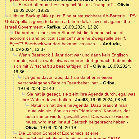
Er wird offenbar besser geschützt als Trump. oT
-
Olivia
,
18.09.2024, 19:25
Lithium Backup Akku plus: Eine austauschbare AA-Batterie... PS:
Gold Apollo is going to launch a billion dollar law suit against the
Israeli Government
-
Reffke
,
18.09.2024, 13:28
Da brat mir einer einen Storch! Ist die "london school of
economics and political science" nur eine Zweigstelle der "5
Eyes"? Baerbock war dort bekanntlich auch...
-
Andudu
,
18.09.2024, 13:37
Wenn Baerbock 1 Jahr dort war und dann kein Englisch
konnte, wird sie wohl etwas anderes dort gemacht haben als
sich mit Wirtschaft zu beschäftigen. oT
-
Olivia
,
18.09.2024,
19:36
Ich gehe davon aus, daß sie da eher in einem
verschwiegenen Bereich "gearbeitet" hat.
-
Griba
,
19.09.2024, 08:40
Sie hat ja gesagt, sie zieht ihre Agenda durch, egal was
ihre Wähler davon halten
-
Joe68
,
19.09.2024, 08:59
Natürlich hat die eine Agenda. Dazu braucht man
Leute wie sie. Ähnlich dem "dämlichen" Kanadier, der
auch immer wieder gewählt wird. Das was sie wissen
muss, wird man ihr auf Deutsch beigebracht haben
-
Olivia
,
19.09.2024, 20:19
Die London School of Economics ist eine
Wirtschaftshochschule mit Austauschprogramm CEMS
-