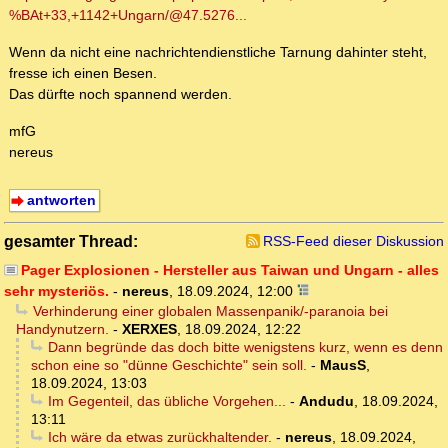
%BAt+33,+1142+Ungarn/@47.5276...
Wenn da nicht eine nachrichtendienstliche Tarnung dahinter steht,
fresse ich einen Besen.
Das dürfte noch spannend werden.
mfG
nereus
antworten
gesamter Thread:
RSS-Feed dieser Diskussion
Pager Explosionen - Hersteller aus Taiwan und Ungarn - alles
sehr mysteriös.
-
nereus
,
18.09.2024, 12:00
Verhinderung einer globalen Massenpanik/-paranoia bei
Handynutzern.
-
XERXES
,
18.09.2024, 12:22
Dann begründe das doch bitte wenigstens kurz, wenn es denn
schon eine so "dünne Geschichte" sein soll.
-
MausS
,
18.09.2024, 13:03
Im Gegenteil, das übliche Vorgehen...
-
Andudu
,
18.09.2024,
13:11
Ich wäre da etwas zurückhaltender.
-
nereus
,
18.09.2024,