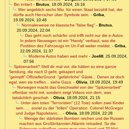
Bin irritiert
-
Brutus
,
18.09.2024, 16:16
Wer angeblich sechs Mio. für einen Staat bezahlt hat, der
dürfte auch Herrscher über Symbole sein.
-
Griba
,
19.09.2024, 10:48
Normalerweise ne klassische "false flag"
-
Brutus
,
20.09.2024, 22:04
Das geht noch schärfer und trifft nicht nur die e-Autos:
In jedem Neuwagen ist ein "Handy" verbaut, was die
Postition des Fahrzeugs im Un-Fall weiter meldet.
-
Griba
,
22.09.2024, 11:37
Moderne Autos haben weit mehr
-
Joe68
,
25.09.2024,
07:56
Spitzenarbeit? Stell dir mal vor, die hätten so eine ganze
Sendung, die nach D geht, gekapert und
"geimpft".OffiziellerGrund: "gefährliche" Gäste... Denen ist doch
egal, wen sie treffen... siehe Gaza.
-
Olivia
,
18.09.2024, 19:49
Norwegen macht das Geschwafel von der "Spitzenarbeit"
offenbar nicht mit, sondern zeigt Videos von dem, was
tatsächlich geschah.
-
Olivia
,
18.09.2024, 21:15
Unter den toten "Terroristen" (12 Tote) sollen zwei Kinder
sein...... soviel zu der "tollen" Operation. Colonel McGregor
und Judge Napoletano....
-
Olivia
,
18.09.2024, 22:28
Wenige der stärksten Bomben reichen und die Russen
machen aus Großbritannien Atlantis reloaded. So die
Schnauze aufreißen, wenn man eine Insel und 70 Mal