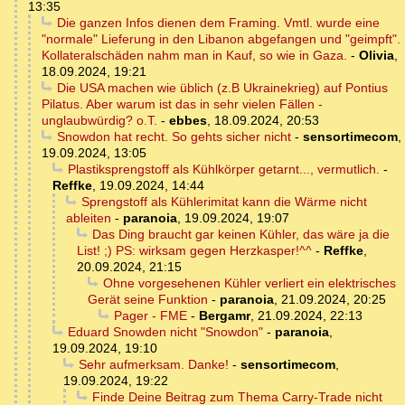
13:35
Die ganzen Infos dienen dem Framing. Vmtl. wurde eine
"normale" Lieferung in den Libanon abgefangen und "geimpft".
Kollateralschäden nahm man in Kauf, so wie in Gaza.
-
Olivia
,
18.09.2024, 19:21
Die USA machen wie üblich (z.B Ukrainekrieg) auf Pontius
Pilatus. Aber warum ist das in sehr vielen Fällen -
unglaubwürdig? o.T.
-
ebbes
,
18.09.2024, 20:53
Snowdon hat recht. So gehts sicher nicht
-
sensortimecom
,
19.09.2024, 13:05
Plastiksprengstoff als Kühlkörper getarnt..., vermutlich.
-
Reffke
,
19.09.2024, 14:44
Sprengstoff als Kühlerimitat kann die Wärme nicht
ableiten
-
paranoia
,
19.09.2024, 19:07
Das Ding braucht gar keinen Kühler, das wäre ja die
List! ;) PS: wirksam gegen Herzkasper!^^
-
Reffke
,
20.09.2024, 21:15
Ohne vorgesehenen Kühler verliert ein elektrisches
Gerät seine Funktion
-
paranoia
,
21.09.2024, 20:25
Pager - FME
-
Bergamr
,
21.09.2024, 22:13
Eduard Snowden nicht "Snowdon"
-
paranoia
,
19.09.2024, 19:10
Sehr aufmerksam. Danke!
-
sensortimecom
,
19.09.2024, 19:22
Finde Deine Beitrag zum Thema Carry-Trade nicht