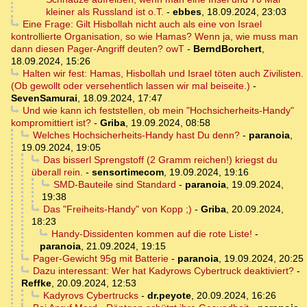
kleiner als Russland ist o.T.
-
ebbes
,
18.09.2024, 23:03
Eine Frage: Gilt Hisbollah nicht auch als eine von Israel
kontrollierte Organisation, so wie Hamas? Wenn ja, wie muss man
dann diesen Pager-Angriff deuten? owT
-
BerndBorchert
,
18.09.2024, 15:26
Halten wir fest: Hamas, Hisbollah und Israel töten auch Zivilisten.
(Ob gewollt oder versehentlich lassen wir mal beiseite.)
-
SevenSamurai
,
18.09.2024, 17:47
Und wie kann ich feststellen, ob mein "Hochsicherheits-Handy"
kompromittiert ist?
-
Griba
,
19.09.2024, 08:58
Welches Hochsicherheits-Handy hast Du denn?
-
paranoia
,
19.09.2024, 19:05
Das bisserl Sprengstoff (2 Gramm reichen!) kriegst du
überall rein.
-
sensortimecom
,
19.09.2024, 19:16
SMD-Bauteile sind Standard
-
paranoia
,
19.09.2024,
19:38
Das "Freiheits-Handy" von Kopp ;)
-
Griba
,
20.09.2024,
18:23
Handy-Dissidenten kommen auf die rote Liste!
-
paranoia
,
21.09.2024, 19:15
Pager-Gewicht 95g mit Batterie
-
paranoia
,
19.09.2024, 20:25
Dazu interessant: Wer hat Kadyrows Cybertruck deaktiviert?
-
Reffke
,
20.09.2024, 12:53
Kadyrovs Cybertrucks
-
dr.peyote
,
20.09.2024, 16:26