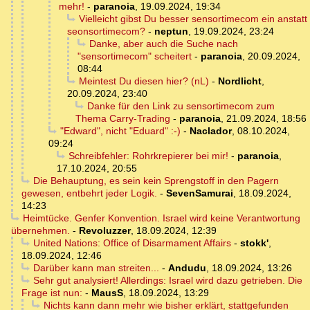
mehr!
-
paranoia
,
19.09.2024, 19:34
Vielleicht gibst Du besser sensortimecom ein anstatt
seonsortimecom?
-
neptun
,
19.09.2024, 23:24
Danke, aber auch die Suche nach
"sensortimecom" scheitert
-
paranoia
,
20.09.2024,
08:44
Meintest Du diesen hier? (nL)
-
Nordlicht
,
20.09.2024, 23:40
Danke für den Link zu sensortimecom zum
Thema Carry-Trading
-
paranoia
,
21.09.2024, 18:56
"Edward", nicht "Eduard" :-)
-
Naclador
,
08.10.2024,
09:24
Schreibfehler: Rohrkrepierer bei mir!
-
paranoia
,
17.10.2024, 20:55
Die Behauptung, es sein kein Sprengstoff in den Pagern
gewesen, entbehrt jeder Logik.
-
SevenSamurai
,
18.09.2024,
14:23
Heimtücke. Genfer Konvention. Israel wird keine Verantwortung
übernehmen.
-
Revoluzzer
,
18.09.2024, 12:39
United Nations: Office of Disarmament Affairs
-
stokk'
,
18.09.2024, 12:46
Darüber kann man streiten...
-
Andudu
,
18.09.2024, 13:26
Sehr gut analysiert! Allerdings: Israel wird dazu getrieben. Die
Frage ist nun:
-
MausS
,
18.09.2024, 13:29
Nichts kann dann mehr wie bisher erklärt, stattgefunden