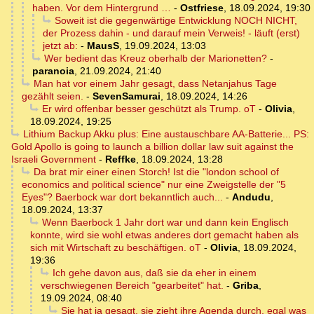
haben. Vor dem Hintergrund …
-
Ostfriese
,
18.09.2024, 19:30
Soweit ist die gegenwärtige Entwicklung NOCH NICHT,
der Prozess dahin - und darauf mein Verweis! - läuft (erst)
jetzt ab:
-
MausS
,
19.09.2024, 13:03
Wer bedient das Kreuz oberhalb der Marionetten?
-
paranoia
,
21.09.2024, 21:40
Man hat vor einem Jahr gesagt, dass Netanjahus Tage
gezählt seien.
-
SevenSamurai
,
18.09.2024, 14:26
Er wird offenbar besser geschützt als Trump. oT
-
Olivia
,
18.09.2024, 19:25
Lithium Backup Akku plus: Eine austauschbare AA-Batterie... PS:
Gold Apollo is going to launch a billion dollar law suit against the
Israeli Government
-
Reffke
,
18.09.2024, 13:28
Da brat mir einer einen Storch! Ist die "london school of
economics and political science" nur eine Zweigstelle der "5
Eyes"? Baerbock war dort bekanntlich auch...
-
Andudu
,
18.09.2024, 13:37
Wenn Baerbock 1 Jahr dort war und dann kein Englisch
konnte, wird sie wohl etwas anderes dort gemacht haben als
sich mit Wirtschaft zu beschäftigen. oT
-
Olivia
,
18.09.2024,
19:36
Ich gehe davon aus, daß sie da eher in einem
verschwiegenen Bereich "gearbeitet" hat.
-
Griba
,
19.09.2024, 08:40
Sie hat ja gesagt, sie zieht ihre Agenda durch, egal was