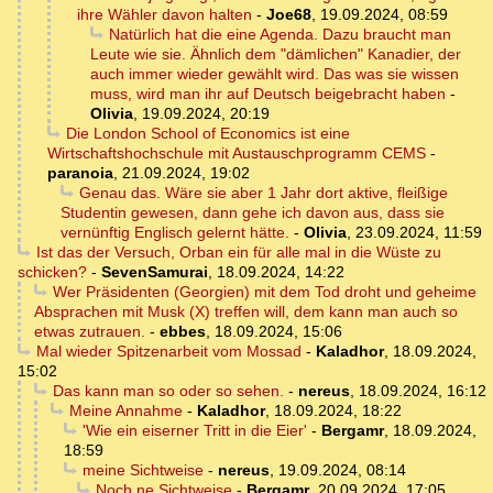
ihre Wähler davon halten
-
Joe68
,
19.09.2024, 08:59
Natürlich hat die eine Agenda. Dazu braucht man
Leute wie sie. Ähnlich dem "dämlichen" Kanadier, der
auch immer wieder gewählt wird. Das was sie wissen
muss, wird man ihr auf Deutsch beigebracht haben
-
Olivia
,
19.09.2024, 20:19
Die London School of Economics ist eine
Wirtschaftshochschule mit Austauschprogramm CEMS
-
paranoia
,
21.09.2024, 19:02
Genau das. Wäre sie aber 1 Jahr dort aktive, fleißige
Studentin gewesen, dann gehe ich davon aus, dass sie
vernünftig Englisch gelernt hätte.
-
Olivia
,
23.09.2024, 11:59
Ist das der Versuch, Orban ein für alle mal in die Wüste zu
schicken?
-
SevenSamurai
,
18.09.2024, 14:22
Wer Präsidenten (Georgien) mit dem Tod droht und geheime
Absprachen mit Musk (X) treffen will, dem kann man auch so
etwas zutrauen.
-
ebbes
,
18.09.2024, 15:06
Mal wieder Spitzenarbeit vom Mossad
-
Kaladhor
,
18.09.2024,
15:02
Das kann man so oder so sehen.
-
nereus
,
18.09.2024, 16:12
Meine Annahme
-
Kaladhor
,
18.09.2024, 18:22
'Wie ein eiserner Tritt in die Eier'
-
Bergamr
,
18.09.2024,
18:59
meine Sichtweise
-
nereus
,
19.09.2024, 08:14
Noch ne Sichtweise
-
Bergamr
,
20.09.2024, 17:05