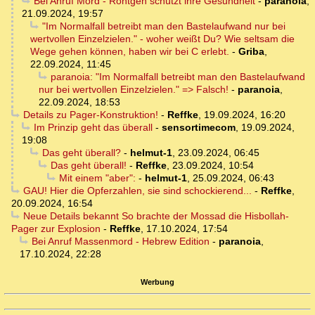
Bei Anruf Mord - Röntgen schützt ihre Gesundheit
-
paranoia
,
21.09.2024, 19:57
"Im Normalfall betreibt man den Bastelaufwand nur bei
wertvollen Einzelzielen." - woher weißt Du? Wie seltsam die
Wege gehen können, haben wir bei C erlebt.
-
Griba
,
22.09.2024, 11:45
paranoia: "Im Normalfall betreibt man den Bastelaufwand
nur bei wertvollen Einzelzielen." => Falsch!
-
paranoia
,
22.09.2024, 18:53
Details zu Pager-Konstruktion!
-
Reffke
,
19.09.2024, 16:20
Im Prinzip geht das überall
-
sensortimecom
,
19.09.2024,
19:08
Das geht überall?
-
helmut-1
,
23.09.2024, 06:45
Das geht überall!
-
Reffke
,
23.09.2024, 10:54
Mit einem "aber":
-
helmut-1
,
25.09.2024, 06:43
GAU! Hier die Opferzahlen, sie sind schockierend...
-
Reffke
,
20.09.2024, 16:54
Neue Details bekannt So brachte der Mossad die Hisbollah-
Pager zur Explosion
-
Reffke
,
17.10.2024, 17:54
Bei Anruf Massenmord - Hebrew Edition
-
paranoia
,
17.10.2024, 22:28
Werbung