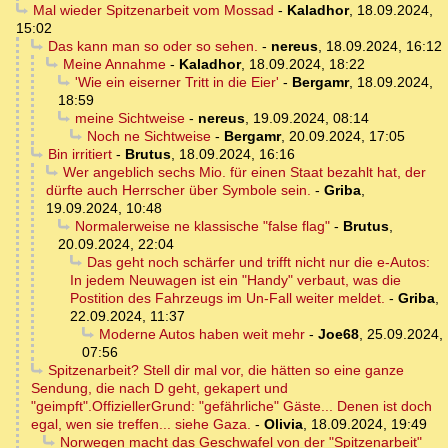
Mal wieder Spitzenarbeit vom Mossad
-
Kaladhor
,
18.09.2024,
15:02
Das kann man so oder so sehen.
-
nereus
,
18.09.2024, 16:12
Meine Annahme
-
Kaladhor
,
18.09.2024, 18:22
'Wie ein eiserner Tritt in die Eier'
-
Bergamr
,
18.09.2024,
18:59
meine Sichtweise
-
nereus
,
19.09.2024, 08:14
Noch ne Sichtweise
-
Bergamr
,
20.09.2024, 17:05
Bin irritiert
-
Brutus
,
18.09.2024, 16:16
Wer angeblich sechs Mio. für einen Staat bezahlt hat, der
dürfte auch Herrscher über Symbole sein.
-
Griba
,
19.09.2024, 10:48
Normalerweise ne klassische "false flag"
-
Brutus
,
20.09.2024, 22:04
Das geht noch schärfer und trifft nicht nur die e-Autos:
In jedem Neuwagen ist ein "Handy" verbaut, was die
Postition des Fahrzeugs im Un-Fall weiter meldet.
-
Griba
,
22.09.2024, 11:37
Moderne Autos haben weit mehr
-
Joe68
,
25.09.2024,
07:56
Spitzenarbeit? Stell dir mal vor, die hätten so eine ganze
Sendung, die nach D geht, gekapert und
"geimpft".OffiziellerGrund: "gefährliche" Gäste... Denen ist doch
egal, wen sie treffen... siehe Gaza.
-
Olivia
,
18.09.2024, 19:49
Norwegen macht das Geschwafel von der "Spitzenarbeit"