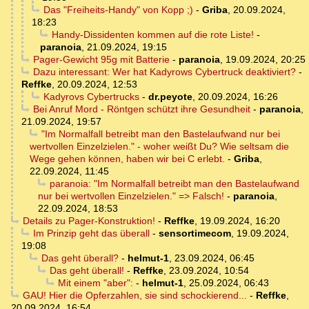
Das "Freiheits-Handy" von Kopp ;)
-
Griba
,
20.09.2024,
18:23
Handy-Dissidenten kommen auf die rote Liste!
-
paranoia
,
21.09.2024, 19:15
Pager-Gewicht 95g mit Batterie
-
paranoia
,
19.09.2024, 20:25
Dazu interessant: Wer hat Kadyrows Cybertruck deaktiviert?
-
Reffke
,
20.09.2024, 12:53
Kadyrovs Cybertrucks
-
dr.peyote
,
20.09.2024, 16:26
Bei Anruf Mord - Röntgen schützt ihre Gesundheit
-
paranoia
,
21.09.2024, 19:57
"Im Normalfall betreibt man den Bastelaufwand nur bei
wertvollen Einzelzielen." - woher weißt Du? Wie seltsam die
Wege gehen können, haben wir bei C erlebt.
-
Griba
,
22.09.2024, 11:45
paranoia: "Im Normalfall betreibt man den Bastelaufwand
nur bei wertvollen Einzelzielen." => Falsch!
-
paranoia
,
22.09.2024, 18:53
Details zu Pager-Konstruktion!
-
Reffke
,
19.09.2024, 16:20
Im Prinzip geht das überall
-
sensortimecom
,
19.09.2024,
19:08
Das geht überall?
-
helmut-1
,
23.09.2024, 06:45
Das geht überall!
-
Reffke
,
23.09.2024, 10:54
Mit einem "aber":
-
helmut-1
,
25.09.2024, 06:43
GAU! Hier die Opferzahlen, sie sind schockierend...
-
Reffke
,
20.09.2024, 16:54