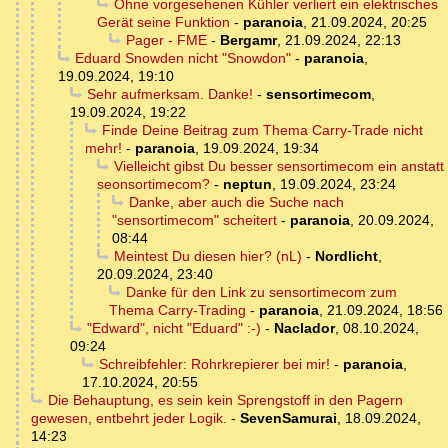
Ohne vorgesehenen Kühler verliert ein elektrisches
Gerät seine Funktion
-
paranoia
,
21.09.2024, 20:25
Pager - FME
-
Bergamr
,
21.09.2024, 22:13
Eduard Snowden nicht "Snowdon"
-
paranoia
,
19.09.2024, 19:10
Sehr aufmerksam. Danke!
-
sensortimecom
,
19.09.2024, 19:22
Finde Deine Beitrag zum Thema Carry-Trade nicht
mehr!
-
paranoia
,
19.09.2024, 19:34
Vielleicht gibst Du besser sensortimecom ein anstatt
seonsortimecom?
-
neptun
,
19.09.2024, 23:24
Danke, aber auch die Suche nach
"sensortimecom" scheitert
-
paranoia
,
20.09.2024,
08:44
Meintest Du diesen hier? (nL)
-
Nordlicht
,
20.09.2024, 23:40
Danke für den Link zu sensortimecom zum
Thema Carry-Trading
-
paranoia
,
21.09.2024, 18:56
"Edward", nicht "Eduard" :-)
-
Naclador
,
08.10.2024,
09:24
Schreibfehler: Rohrkrepierer bei mir!
-
paranoia
,
17.10.2024, 20:55
Die Behauptung, es sein kein Sprengstoff in den Pagern
gewesen, entbehrt jeder Logik.
-
SevenSamurai
,
18.09.2024,
14:23