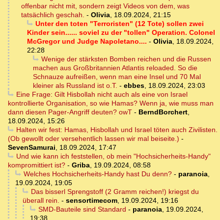
offenbar nicht mit, sondern zeigt Videos von dem, was
tatsächlich geschah.
-
Olivia
,
18.09.2024, 21:15
Unter den toten "Terroristen" (12 Tote) sollen zwei
Kinder sein...... soviel zu der "tollen" Operation. Colonel
McGregor und Judge Napoletano....
-
Olivia
,
18.09.2024,
22:28
Wenige der stärksten Bomben reichen und die Russen
machen aus Großbritannien Atlantis reloaded. So die
Schnauze aufreißen, wenn man eine Insel und 70 Mal
kleiner als Russland ist o.T.
-
ebbes
,
18.09.2024, 23:03
Eine Frage: Gilt Hisbollah nicht auch als eine von Israel
kontrollierte Organisation, so wie Hamas? Wenn ja, wie muss man
dann diesen Pager-Angriff deuten? owT
-
BerndBorchert
,
18.09.2024, 15:26
Halten wir fest: Hamas, Hisbollah und Israel töten auch Zivilisten.
(Ob gewollt oder versehentlich lassen wir mal beiseite.)
-
SevenSamurai
,
18.09.2024, 17:47
Und wie kann ich feststellen, ob mein "Hochsicherheits-Handy"
kompromittiert ist?
-
Griba
,
19.09.2024, 08:58
Welches Hochsicherheits-Handy hast Du denn?
-
paranoia
,
19.09.2024, 19:05
Das bisserl Sprengstoff (2 Gramm reichen!) kriegst du
überall rein.
-
sensortimecom
,
19.09.2024, 19:16
SMD-Bauteile sind Standard
-
paranoia
,
19.09.2024,
19:38