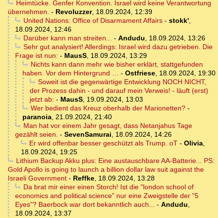
Heimtücke. Genfer Konvention. Israel wird keine Verantwortung
übernehmen.
-
Revoluzzer
,
18.09.2024, 12:39
United Nations: Office of Disarmament Affairs
-
stokk'
,
18.09.2024, 12:46
Darüber kann man streiten...
-
Andudu
,
18.09.2024, 13:26
Sehr gut analysiert! Allerdings: Israel wird dazu getrieben. Die
Frage ist nun:
-
MausS
,
18.09.2024, 13:29
Nichts kann dann mehr wie bisher erklärt, stattgefunden
haben. Vor dem Hintergrund …
-
Ostfriese
,
18.09.2024, 19:30
Soweit ist die gegenwärtige Entwicklung NOCH NICHT,
der Prozess dahin - und darauf mein Verweis! - läuft (erst)
jetzt ab:
-
MausS
,
19.09.2024, 13:03
Wer bedient das Kreuz oberhalb der Marionetten?
-
paranoia
,
21.09.2024, 21:40
Man hat vor einem Jahr gesagt, dass Netanjahus Tage
gezählt seien.
-
SevenSamurai
,
18.09.2024, 14:26
Er wird offenbar besser geschützt als Trump. oT
-
Olivia
,
18.09.2024, 19:25
Lithium Backup Akku plus: Eine austauschbare AA-Batterie... PS:
Gold Apollo is going to launch a billion dollar law suit against the
Israeli Government
-
Reffke
,
18.09.2024, 13:28
Da brat mir einer einen Storch! Ist die "london school of
economics and political science" nur eine Zweigstelle der "5
Eyes"? Baerbock war dort bekanntlich auch...
-
Andudu
,
18.09.2024, 13:37