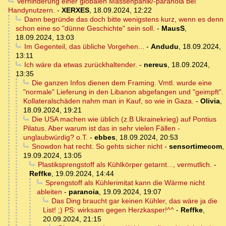
Verhinderung einer globalen Massenpanik/-paranoia bei
Handynutzern.
-
XERXES
,
18.09.2024, 12:22
Dann begründe das doch bitte wenigstens kurz, wenn es denn
schon eine so "dünne Geschichte" sein soll.
-
MausS
,
18.09.2024, 13:03
Im Gegenteil, das übliche Vorgehen...
-
Andudu
,
18.09.2024,
13:11
Ich wäre da etwas zurückhaltender.
-
nereus
,
18.09.2024,
13:35
Die ganzen Infos dienen dem Framing. Vmtl. wurde eine
"normale" Lieferung in den Libanon abgefangen und "geimpft".
Kollateralschäden nahm man in Kauf, so wie in Gaza.
-
Olivia
,
18.09.2024, 19:21
Die USA machen wie üblich (z.B Ukrainekrieg) auf Pontius
Pilatus. Aber warum ist das in sehr vielen Fällen -
unglaubwürdig? o.T.
-
ebbes
,
18.09.2024, 20:53
Snowdon hat recht. So gehts sicher nicht
-
sensortimecom
,
19.09.2024, 13:05
Plastiksprengstoff als Kühlkörper getarnt..., vermutlich.
-
Reffke
,
19.09.2024, 14:44
Sprengstoff als Kühlerimitat kann die Wärme nicht
ableiten
-
paranoia
,
19.09.2024, 19:07
Das Ding braucht gar keinen Kühler, das wäre ja die
List! ;) PS: wirksam gegen Herzkasper!^^
-
Reffke
,
20.09.2024, 21:15