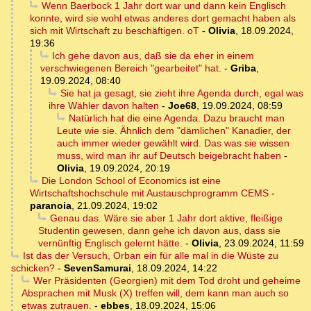
Wenn Baerbock 1 Jahr dort war und dann kein Englisch
konnte, wird sie wohl etwas anderes dort gemacht haben als
sich mit Wirtschaft zu beschäftigen. oT
-
Olivia
,
18.09.2024,
19:36
Ich gehe davon aus, daß sie da eher in einem
verschwiegenen Bereich "gearbeitet" hat.
-
Griba
,
19.09.2024, 08:40
Sie hat ja gesagt, sie zieht ihre Agenda durch, egal was
ihre Wähler davon halten
-
Joe68
,
19.09.2024, 08:59
Natürlich hat die eine Agenda. Dazu braucht man
Leute wie sie. Ähnlich dem "dämlichen" Kanadier, der
auch immer wieder gewählt wird. Das was sie wissen
muss, wird man ihr auf Deutsch beigebracht haben
-
Olivia
,
19.09.2024, 20:19
Die London School of Economics ist eine
Wirtschaftshochschule mit Austauschprogramm CEMS
-
paranoia
,
21.09.2024, 19:02
Genau das. Wäre sie aber 1 Jahr dort aktive, fleißige
Studentin gewesen, dann gehe ich davon aus, dass sie
vernünftig Englisch gelernt hätte.
-
Olivia
,
23.09.2024, 11:59
Ist das der Versuch, Orban ein für alle mal in die Wüste zu
schicken?
-
SevenSamurai
,
18.09.2024, 14:22
Wer Präsidenten (Georgien) mit dem Tod droht und geheime
Absprachen mit Musk (X) treffen will, dem kann man auch so
etwas zutrauen.
-
ebbes
,
18.09.2024, 15:06