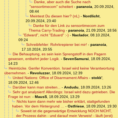
Danke, aber auch die Suche nach
"sensortimecom" scheitert
-
paranoia
,
20.09.2024,
08:44
Meintest Du diesen hier? (nL)
-
Nordlicht
,
20.09.2024, 23:40
Danke für den Link zu sensortimecom zum
Thema Carry-Trading
-
paranoia
,
21.09.2024, 18:56
"Edward", nicht "Eduard" :-)
-
Naclador
,
08.10.2024,
09:24
Schreibfehler: Rohrkrepierer bei mir!
-
paranoia
,
17.10.2024, 20:55
Die Behauptung, es sein kein Sprengstoff in den Pagern
gewesen, entbehrt jeder Logik.
-
SevenSamurai
,
18.09.2024,
14:23
Heimtücke. Genfer Konvention. Israel wird keine Verantwortung
übernehmen.
-
Revoluzzer
,
18.09.2024, 12:39
United Nations: Office of Disarmament Affairs
-
stokk'
,
18.09.2024, 12:46
Darüber kann man streiten...
-
Andudu
,
18.09.2024, 13:26
Sehr gut analysiert! Allerdings: Israel wird dazu getrieben. Die
Frage ist nun:
-
MausS
,
18.09.2024, 13:29
Nichts kann dann mehr wie bisher erklärt, stattgefunden
haben. Vor dem Hintergrund …
-
Ostfriese
,
18.09.2024, 19:30
Soweit ist die gegenwärtige Entwicklung NOCH NICHT,
der Prozess dahin - und darauf mein Verweis! - läuft (erst)