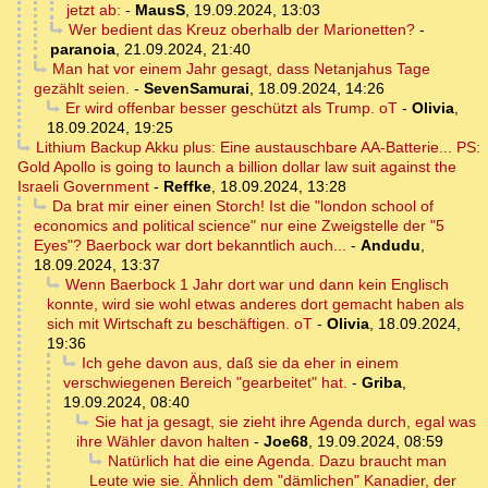
jetzt ab:
-
MausS
,
19.09.2024, 13:03
Wer bedient das Kreuz oberhalb der Marionetten?
-
paranoia
,
21.09.2024, 21:40
Man hat vor einem Jahr gesagt, dass Netanjahus Tage
gezählt seien.
-
SevenSamurai
,
18.09.2024, 14:26
Er wird offenbar besser geschützt als Trump. oT
-
Olivia
,
18.09.2024, 19:25
Lithium Backup Akku plus: Eine austauschbare AA-Batterie... PS:
Gold Apollo is going to launch a billion dollar law suit against the
Israeli Government
-
Reffke
,
18.09.2024, 13:28
Da brat mir einer einen Storch! Ist die "london school of
economics and political science" nur eine Zweigstelle der "5
Eyes"? Baerbock war dort bekanntlich auch...
-
Andudu
,
18.09.2024, 13:37
Wenn Baerbock 1 Jahr dort war und dann kein Englisch
konnte, wird sie wohl etwas anderes dort gemacht haben als
sich mit Wirtschaft zu beschäftigen. oT
-
Olivia
,
18.09.2024,
19:36
Ich gehe davon aus, daß sie da eher in einem
verschwiegenen Bereich "gearbeitet" hat.
-
Griba
,
19.09.2024, 08:40
Sie hat ja gesagt, sie zieht ihre Agenda durch, egal was
ihre Wähler davon halten
-
Joe68
,
19.09.2024, 08:59
Natürlich hat die eine Agenda. Dazu braucht man
Leute wie sie. Ähnlich dem "dämlichen" Kanadier, der