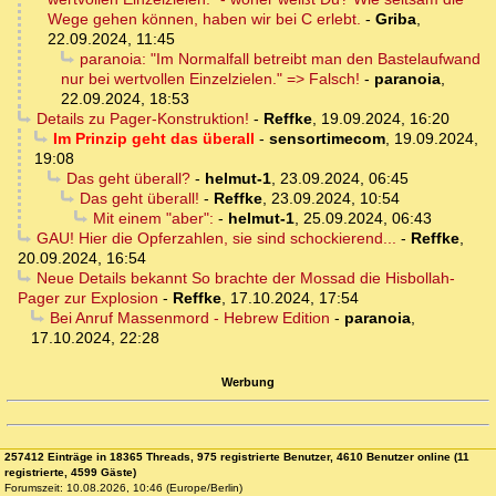
Wege gehen können, haben wir bei C erlebt.
-
Griba
,
22.09.2024, 11:45
paranoia: "Im Normalfall betreibt man den Bastelaufwand
nur bei wertvollen Einzelzielen." => Falsch!
-
paranoia
,
22.09.2024, 18:53
Details zu Pager-Konstruktion!
-
Reffke
,
19.09.2024, 16:20
Im Prinzip geht das überall
-
sensortimecom
,
19.09.2024,
19:08
Das geht überall?
-
helmut-1
,
23.09.2024, 06:45
Das geht überall!
-
Reffke
,
23.09.2024, 10:54
Mit einem "aber":
-
helmut-1
,
25.09.2024, 06:43
GAU! Hier die Opferzahlen, sie sind schockierend...
-
Reffke
,
20.09.2024, 16:54
Neue Details bekannt So brachte der Mossad die Hisbollah-
Pager zur Explosion
-
Reffke
,
17.10.2024, 17:54
Bei Anruf Massenmord - Hebrew Edition
-
paranoia
,
17.10.2024, 22:28
Werbung
257412 Einträge in 18365 Threads, 975 registrierte Benutzer, 4610 Benutzer online (11
registrierte, 4599 Gäste)
Forumszeit: 10.08.2026, 10:46 (Europe/Berlin)