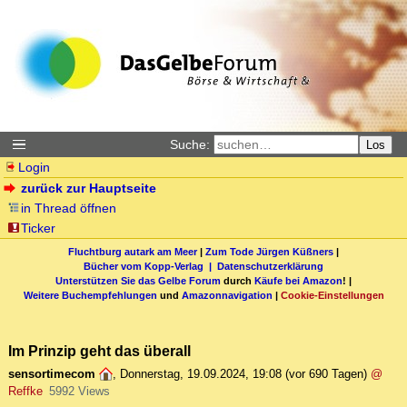
Suche:
Los
Login
zurück zur Hauptseite
in Thread öffnen
Ticker
Fluchtburg autark am Meer
|
Zum Tode Jürgen Küßners
|
Bücher vom Kopp-Verlag |
Datenschutzerklärung
Unterstützen Sie das Gelbe Forum
durch
Käufe bei Amazon
! |
Weitere Buchempfehlungen
und
Amazonnavigation
|
Cookie-Einstellungen
Im Prinzip geht das überall
sensortimecom
,
Donnerstag, 19.09.2024, 19:08
(vor 690 Tagen)
@
Reffke
5992 Views