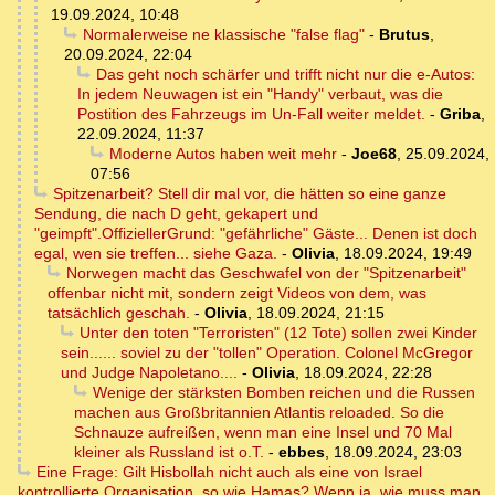
19.09.2024, 10:48
Normalerweise ne klassische "false flag"
-
Brutus
,
20.09.2024, 22:04
Das geht noch schärfer und trifft nicht nur die e-Autos:
In jedem Neuwagen ist ein "Handy" verbaut, was die
Postition des Fahrzeugs im Un-Fall weiter meldet.
-
Griba
,
22.09.2024, 11:37
Moderne Autos haben weit mehr
-
Joe68
,
25.09.2024,
07:56
Spitzenarbeit? Stell dir mal vor, die hätten so eine ganze
Sendung, die nach D geht, gekapert und
"geimpft".OffiziellerGrund: "gefährliche" Gäste... Denen ist doch
egal, wen sie treffen... siehe Gaza.
-
Olivia
,
18.09.2024, 19:49
Norwegen macht das Geschwafel von der "Spitzenarbeit"
offenbar nicht mit, sondern zeigt Videos von dem, was
tatsächlich geschah.
-
Olivia
,
18.09.2024, 21:15
Unter den toten "Terroristen" (12 Tote) sollen zwei Kinder
sein...... soviel zu der "tollen" Operation. Colonel McGregor
und Judge Napoletano....
-
Olivia
,
18.09.2024, 22:28
Wenige der stärksten Bomben reichen und die Russen
machen aus Großbritannien Atlantis reloaded. So die
Schnauze aufreißen, wenn man eine Insel und 70 Mal
kleiner als Russland ist o.T.
-
ebbes
,
18.09.2024, 23:03
Eine Frage: Gilt Hisbollah nicht auch als eine von Israel
kontrollierte Organisation, so wie Hamas? Wenn ja, wie muss man