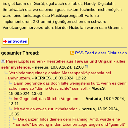
Es gibt kaum ein Gerät, egal auch ob Tablet, Handy, Digitaluhr,
Smartwatch etc. wo es einem geschickten Techniker nicht möglich
wäre, eine funkausgelöste Plastiksprengstoff-Falle zu
implementieren. 2 Gramm(!) genügen schon um schwere
Verletzungen hervorzurufen. Bei der Hizbollah waren es 5 Gramm.
antworten
gesamter Thread:
RSS-Feed dieser Diskussion
Pager Explosionen - Hersteller aus Taiwan und Ungarn - alles
sehr mysteriös.
-
nereus
,
18.09.2024, 12:00
Verhinderung einer globalen Massenpanik/-paranoia bei
Handynutzern.
-
XERXES
,
18.09.2024, 12:22
Dann begründe das doch bitte wenigstens kurz, wenn es denn
schon eine so "dünne Geschichte" sein soll.
-
MausS
,
18.09.2024, 13:03
Im Gegenteil, das übliche Vorgehen...
-
Andudu
,
18.09.2024,
13:11
Ich wäre da etwas zurückhaltender.
-
nereus
,
18.09.2024,
13:35
Die ganzen Infos dienen dem Framing. Vmtl. wurde eine
"normale" Lieferung in den Libanon abgefangen und "geimpft".