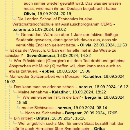
auch immer wieder gewählt wird. Das was sie wissen
muss, wird man ihr auf Deutsch beigebracht haben
-
Olivia
,
19.09.2024, 20:19
Die London School of Economics ist eine
Wirtschaftshochschule mit Austauschprogramm CEMS
-
paranoia
,
21.09.2024, 19:02
Genau das. Wäre sie aber 1 Jahr dort aktive, fleißige
Studentin gewesen, dann gehe ich davon aus, dass sie
vernünftig Englisch gelernt hätte.
-
Olivia
,
23.09.2024, 11:59
Ist das der Versuch, Orban ein für alle mal in die Wüste zu
schicken?
-
SevenSamurai
,
18.09.2024, 14:22
Wer Präsidenten (Georgien) mit dem Tod droht und geheime
Absprachen mit Musk (X) treffen will, dem kann man auch so
etwas zutrauen.
-
ebbes
,
18.09.2024, 15:06
Mal wieder Spitzenarbeit vom Mossad
-
Kaladhor
,
18.09.2024,
15:02
Das kann man so oder so sehen.
-
nereus
,
18.09.2024, 16:12
Meine Annahme
-
Kaladhor
,
18.09.2024, 18:22
'Wie ein eiserner Tritt in die Eier'
-
Bergamr
,
18.09.2024,
18:59
meine Sichtweise
-
nereus
,
19.09.2024, 08:14
Noch ne Sichtweise
-
Bergamr
,
20.09.2024, 17:05
Bin irritiert
-
Brutus
,
18.09.2024, 16:16
Wer angeblich sechs Mio. für einen Staat bezahlt hat, der
dürfte auch Herrscher über Symbole sein.
-
Griba
,