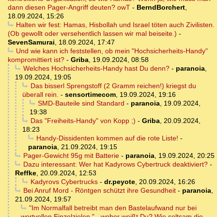
dann diesen Pager-Angriff deuten? owT
-
BerndBorchert
,
18.09.2024, 15:26
Halten wir fest: Hamas, Hisbollah und Israel töten auch Zivilisten.
(Ob gewollt oder versehentlich lassen wir mal beiseite.)
-
SevenSamurai
,
18.09.2024, 17:47
Und wie kann ich feststellen, ob mein "Hochsicherheits-Handy"
kompromittiert ist?
-
Griba
,
19.09.2024, 08:58
Welches Hochsicherheits-Handy hast Du denn?
-
paranoia
,
19.09.2024, 19:05
Das bisserl Sprengstoff (2 Gramm reichen!) kriegst du
überall rein.
-
sensortimecom
,
19.09.2024, 19:16
SMD-Bauteile sind Standard
-
paranoia
,
19.09.2024,
19:38
Das "Freiheits-Handy" von Kopp ;)
-
Griba
,
20.09.2024,
18:23
Handy-Dissidenten kommen auf die rote Liste!
-
paranoia
,
21.09.2024, 19:15
Pager-Gewicht 95g mit Batterie
-
paranoia
,
19.09.2024, 20:25
Dazu interessant: Wer hat Kadyrows Cybertruck deaktiviert?
-
Reffke
,
20.09.2024, 12:53
Kadyrovs Cybertrucks
-
dr.peyote
,
20.09.2024, 16:26
Bei Anruf Mord - Röntgen schützt ihre Gesundheit
-
paranoia
,
21.09.2024, 19:57
"Im Normalfall betreibt man den Bastelaufwand nur bei
wertvollen Einzelzielen." - woher weißt Du? Wie seltsam die