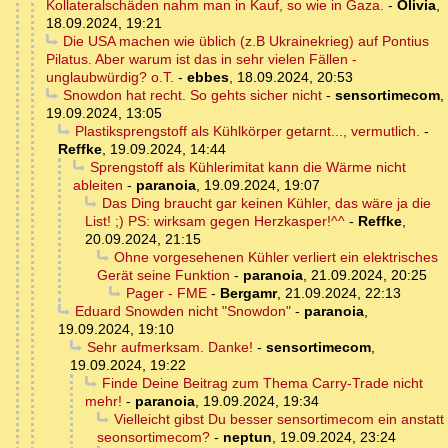
Kollateralschäden nahm man in Kauf, so wie in Gaza.
-
Olivia
,
18.09.2024, 19:21
Die USA machen wie üblich (z.B Ukrainekrieg) auf Pontius
Pilatus. Aber warum ist das in sehr vielen Fällen -
unglaubwürdig? o.T.
-
ebbes
,
18.09.2024, 20:53
Snowdon hat recht. So gehts sicher nicht
-
sensortimecom
,
19.09.2024, 13:05
Plastiksprengstoff als Kühlkörper getarnt..., vermutlich.
-
Reffke
,
19.09.2024, 14:44
Sprengstoff als Kühlerimitat kann die Wärme nicht
ableiten
-
paranoia
,
19.09.2024, 19:07
Das Ding braucht gar keinen Kühler, das wäre ja die
List! ;) PS: wirksam gegen Herzkasper!^^
-
Reffke
,
20.09.2024, 21:15
Ohne vorgesehenen Kühler verliert ein elektrisches
Gerät seine Funktion
-
paranoia
,
21.09.2024, 20:25
Pager - FME
-
Bergamr
,
21.09.2024, 22:13
Eduard Snowden nicht "Snowdon"
-
paranoia
,
19.09.2024, 19:10
Sehr aufmerksam. Danke!
-
sensortimecom
,
19.09.2024, 19:22
Finde Deine Beitrag zum Thema Carry-Trade nicht
mehr!
-
paranoia
,
19.09.2024, 19:34
Vielleicht gibst Du besser sensortimecom ein anstatt
seonsortimecom?
-
neptun
,
19.09.2024, 23:24