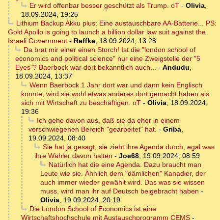
Er wird offenbar besser geschützt als Trump. oT
-
Olivia
,
18.09.2024, 19:25
Lithium Backup Akku plus: Eine austauschbare AA-Batterie... PS:
Gold Apollo is going to launch a billion dollar law suit against the
Israeli Government
-
Reffke
,
18.09.2024, 13:28
Da brat mir einer einen Storch! Ist die "london school of
economics and political science" nur eine Zweigstelle der "5
Eyes"? Baerbock war dort bekanntlich auch...
-
Andudu
,
18.09.2024, 13:37
Wenn Baerbock 1 Jahr dort war und dann kein Englisch
konnte, wird sie wohl etwas anderes dort gemacht haben als
sich mit Wirtschaft zu beschäftigen. oT
-
Olivia
,
18.09.2024,
19:36
Ich gehe davon aus, daß sie da eher in einem
verschwiegenen Bereich "gearbeitet" hat.
-
Griba
,
19.09.2024, 08:40
Sie hat ja gesagt, sie zieht ihre Agenda durch, egal was
ihre Wähler davon halten
-
Joe68
,
19.09.2024, 08:59
Natürlich hat die eine Agenda. Dazu braucht man
Leute wie sie. Ähnlich dem "dämlichen" Kanadier, der
auch immer wieder gewählt wird. Das was sie wissen
muss, wird man ihr auf Deutsch beigebracht haben
-
Olivia
,
19.09.2024, 20:19
Die London School of Economics ist eine
Wirtschaftshochschule mit Austauschprogramm CEMS
-