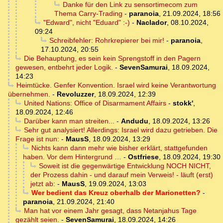
Danke für den Link zu sensortimecom zum
Thema Carry-Trading
-
paranoia
,
21.09.2024, 18:56
"Edward", nicht "Eduard" :-)
-
Naclador
,
08.10.2024,
09:24
Schreibfehler: Rohrkrepierer bei mir!
-
paranoia
,
17.10.2024, 20:55
Die Behauptung, es sein kein Sprengstoff in den Pagern
gewesen, entbehrt jeder Logik.
-
SevenSamurai
,
18.09.2024,
14:23
Heimtücke. Genfer Konvention. Israel wird keine Verantwortung
übernehmen.
-
Revoluzzer
,
18.09.2024, 12:39
United Nations: Office of Disarmament Affairs
-
stokk'
,
18.09.2024, 12:46
Darüber kann man streiten...
-
Andudu
,
18.09.2024, 13:26
Sehr gut analysiert! Allerdings: Israel wird dazu getrieben. Die
Frage ist nun:
-
MausS
,
18.09.2024, 13:29
Nichts kann dann mehr wie bisher erklärt, stattgefunden
haben. Vor dem Hintergrund …
-
Ostfriese
,
18.09.2024, 19:30
Soweit ist die gegenwärtige Entwicklung NOCH NICHT,
der Prozess dahin - und darauf mein Verweis! - läuft (erst)
jetzt ab:
-
MausS
,
19.09.2024, 13:03
Wer bedient das Kreuz oberhalb der Marionetten?
-
paranoia
,
21.09.2024, 21:40
Man hat vor einem Jahr gesagt, dass Netanjahus Tage
gezählt seien.
-
SevenSamurai
,
18.09.2024, 14:26