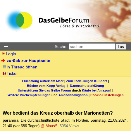
Suche:
Los
Login
zurück zur Hauptseite
in Thread öffnen
Ticker
Fluchtburg autark am Meer
|
Zum Tode Jürgen Küßners
|
Bücher vom Kopp-Verlag |
Datenschutzerklärung
Unterstützen Sie das Gelbe Forum
durch
Käufe bei Amazon
! |
Weitere Buchempfehlungen
und
Amazonnavigation
|
Cookie-Einstellungen
Wer bedient das Kreuz oberhalb der Marionetten?
paranoia
,
Die durchschnittlichste Stadt im Norden
,
Samstag, 21.09.2024,
21:40
(vor 686 Tagen)
@ MausS
5054 Views