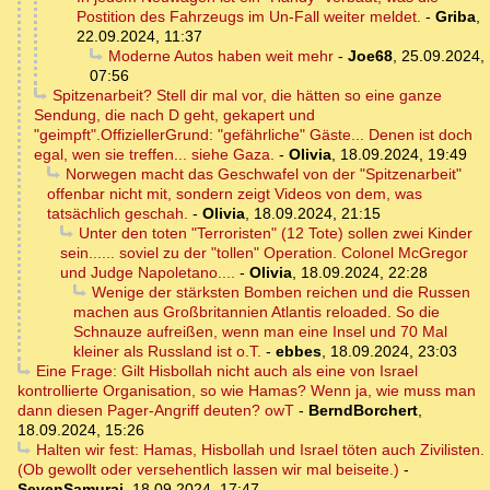
Postition des Fahrzeugs im Un-Fall weiter meldet.
-
Griba
,
22.09.2024, 11:37
Moderne Autos haben weit mehr
-
Joe68
,
25.09.2024,
07:56
Spitzenarbeit? Stell dir mal vor, die hätten so eine ganze
Sendung, die nach D geht, gekapert und
"geimpft".OffiziellerGrund: "gefährliche" Gäste... Denen ist doch
egal, wen sie treffen... siehe Gaza.
-
Olivia
,
18.09.2024, 19:49
Norwegen macht das Geschwafel von der "Spitzenarbeit"
offenbar nicht mit, sondern zeigt Videos von dem, was
tatsächlich geschah.
-
Olivia
,
18.09.2024, 21:15
Unter den toten "Terroristen" (12 Tote) sollen zwei Kinder
sein...... soviel zu der "tollen" Operation. Colonel McGregor
und Judge Napoletano....
-
Olivia
,
18.09.2024, 22:28
Wenige der stärksten Bomben reichen und die Russen
machen aus Großbritannien Atlantis reloaded. So die
Schnauze aufreißen, wenn man eine Insel und 70 Mal
kleiner als Russland ist o.T.
-
ebbes
,
18.09.2024, 23:03
Eine Frage: Gilt Hisbollah nicht auch als eine von Israel
kontrollierte Organisation, so wie Hamas? Wenn ja, wie muss man
dann diesen Pager-Angriff deuten? owT
-
BerndBorchert
,
18.09.2024, 15:26
Halten wir fest: Hamas, Hisbollah und Israel töten auch Zivilisten.
(Ob gewollt oder versehentlich lassen wir mal beiseite.)
-
SevenSamurai
,
18.09.2024, 17:47