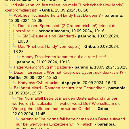
Und wie kann ich feststellen, ob mein "Hochsicherheits-Handy"
kompromittiert ist?
-
Griba
,
19.09.2024, 08:58
Welches Hochsicherheits-Handy hast Du denn?
-
paranoia
,
19.09.2024, 19:05
Das bisserl Sprengstoff (2 Gramm reichen!) kriegst du
überall rein.
-
sensortimecom
,
19.09.2024, 19:16
SMD-Bauteile sind Standard
-
paranoia
,
19.09.2024,
19:38
Das "Freiheits-Handy" von Kopp ;)
-
Griba
,
20.09.2024,
18:23
Handy-Dissidenten kommen auf die rote Liste!
-
paranoia
,
21.09.2024, 19:15
Pager-Gewicht 95g mit Batterie
-
paranoia
,
19.09.2024, 20:25
Dazu interessant: Wer hat Kadyrows Cybertruck deaktiviert?
-
Reffke
,
20.09.2024, 12:53
Kadyrovs Cybertrucks
-
dr.peyote
,
20.09.2024, 16:26
Bei Anruf Mord - Röntgen schützt ihre Gesundheit
-
paranoia
,
21.09.2024, 19:57
"Im Normalfall betreibt man den Bastelaufwand nur bei
wertvollen Einzelzielen." - woher weißt Du? Wie seltsam die
Wege gehen können, haben wir bei C erlebt.
-
Griba
,
22.09.2024, 11:45
paranoia: "Im Normalfall betreibt man den Bastelaufwand
nur bei wertvollen Einzelzielen." => Falsch!
-
paranoia
,