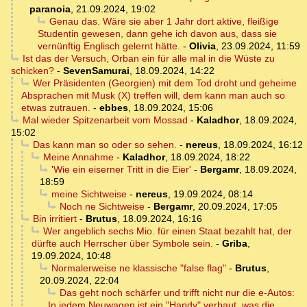
paranoia
,
21.09.2024, 19:02
Genau das. Wäre sie aber 1 Jahr dort aktive, fleißige
Studentin gewesen, dann gehe ich davon aus, dass sie
vernünftig Englisch gelernt hätte.
-
Olivia
,
23.09.2024, 11:59
Ist das der Versuch, Orban ein für alle mal in die Wüste zu
schicken?
-
SevenSamurai
,
18.09.2024, 14:22
Wer Präsidenten (Georgien) mit dem Tod droht und geheime
Absprachen mit Musk (X) treffen will, dem kann man auch so
etwas zutrauen.
-
ebbes
,
18.09.2024, 15:06
Mal wieder Spitzenarbeit vom Mossad
-
Kaladhor
,
18.09.2024,
15:02
Das kann man so oder so sehen.
-
nereus
,
18.09.2024, 16:12
Meine Annahme
-
Kaladhor
,
18.09.2024, 18:22
'Wie ein eiserner Tritt in die Eier'
-
Bergamr
,
18.09.2024,
18:59
meine Sichtweise
-
nereus
,
19.09.2024, 08:14
Noch ne Sichtweise
-
Bergamr
,
20.09.2024, 17:05
Bin irritiert
-
Brutus
,
18.09.2024, 16:16
Wer angeblich sechs Mio. für einen Staat bezahlt hat, der
dürfte auch Herrscher über Symbole sein.
-
Griba
,
19.09.2024, 10:48
Normalerweise ne klassische "false flag"
-
Brutus
,
20.09.2024, 22:04
Das geht noch schärfer und trifft nicht nur die e-Autos:
In jedem Neuwagen ist ein "Handy" verbaut, was die