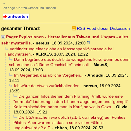
--
Ich sage "Ja!" zu Alkohol und Hunden.
antworten
gesamter Thread:
RSS-Feed dieser Diskussion
Pager Explosionen - Hersteller aus Taiwan und Ungarn - alles
sehr mysteriös.
-
nereus
,
18.09.2024, 12:00
Verhinderung einer globalen Massenpanik/-paranoia bei
Handynutzern.
-
XERXES
,
18.09.2024, 12:22
Dann begründe das doch bitte wenigstens kurz, wenn es denn
schon eine so "dünne Geschichte" sein soll.
-
MausS
,
18.09.2024, 13:03
Im Gegenteil, das übliche Vorgehen...
-
Andudu
,
18.09.2024,
13:11
Ich wäre da etwas zurückhaltender.
-
nereus
,
18.09.2024,
13:35
Die ganzen Infos dienen dem Framing. Vmtl. wurde eine
"normale" Lieferung in den Libanon abgefangen und "geimpft".
Kollateralschäden nahm man in Kauf, so wie in Gaza.
-
Olivia
,
18.09.2024, 19:21
Die USA machen wie üblich (z.B Ukrainekrieg) auf Pontius
Pilatus. Aber warum ist das in sehr vielen Fällen -
unglaubwürdig? o.T.
-
ebbes
,
18.09.2024, 20:53