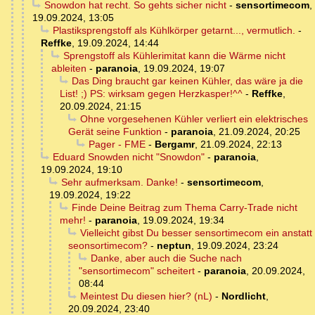
Snowdon hat recht. So gehts sicher nicht
-
sensortimecom
,
19.09.2024, 13:05
Plastiksprengstoff als Kühlkörper getarnt..., vermutlich.
-
Reffke
,
19.09.2024, 14:44
Sprengstoff als Kühlerimitat kann die Wärme nicht
ableiten
-
paranoia
,
19.09.2024, 19:07
Das Ding braucht gar keinen Kühler, das wäre ja die
List! ;) PS: wirksam gegen Herzkasper!^^
-
Reffke
,
20.09.2024, 21:15
Ohne vorgesehenen Kühler verliert ein elektrisches
Gerät seine Funktion
-
paranoia
,
21.09.2024, 20:25
Pager - FME
-
Bergamr
,
21.09.2024, 22:13
Eduard Snowden nicht "Snowdon"
-
paranoia
,
19.09.2024, 19:10
Sehr aufmerksam. Danke!
-
sensortimecom
,
19.09.2024, 19:22
Finde Deine Beitrag zum Thema Carry-Trade nicht
mehr!
-
paranoia
,
19.09.2024, 19:34
Vielleicht gibst Du besser sensortimecom ein anstatt
seonsortimecom?
-
neptun
,
19.09.2024, 23:24
Danke, aber auch die Suche nach
"sensortimecom" scheitert
-
paranoia
,
20.09.2024,
08:44
Meintest Du diesen hier? (nL)
-
Nordlicht
,
20.09.2024, 23:40