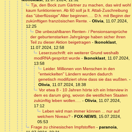
Tja, den Bock zum Gärtner zu machen, das wird wohl
kaum funktionieren. Ab 60 soll ja lt. Attali-Zuschreibung
das "überflüssige" Alter beginnen..... D.h. mit Beginn der
zukünftigen französischen Rente.
-
Olivia
,
11.07.2024,
12:25
Die unbezahlbaren Renten- / Pensionsansprüche
der geburtenstarken Jahrgänge haben sicher ihren
Teil zu dieser Aktion beigetragen
-
Ikonoklast
,
11.07.2024, 12:58
Leserzuschrift: ein weiterer Grund weshalb
modRNA gespritzt wurde
-
Ikonoklast
,
11.07.2024,
13:58
Leider. Millionen von Menschen in den
"entwickelten" Ländern wurden dadurch
genetisch modifiziert ohne dass sie das wußten.
-
Olivia
,
11.07.2024, 18:38
Vor etwa 8 - 10 Jahren hörte ich ein Interview in
dem es darum ging, wovon die westlichen Staaten
zukünftig leben wollen.....
-
Olivia
,
11.07.2024,
17:12
Leben wird man immer können ... nur auf
welchem Niveau?
-
FOX-NEWS
,
15.07.2024,
05:53
Frage zu chinesischen Impfstoffen
-
paranoia
,