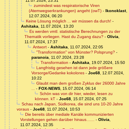
11.07.2024, 23:31
zumindest was respiratorische Viren
(Atemwegserkrankungen) angeht (owT)
-
Ikonoklast
,
12.07.2024, 06:20
Keine Lösung möglich ... wir müssen da durch!
-
Ashitaka
,
11.07.2024, 13:20
Es werden vmtl. statistische Berechnungen zu der
Thematik vorliegen. Hast du Zugang dazu?
-
Olivia
,
11.07.2024, 17:37
Antwort
-
Ashitaka
,
11.07.2024, 22:05
"Transformation" von Münster? Polsprung?
-
paranoia
,
11.07.2024, 23:28
Transformation
-
Ashitaka
,
19.07.2024, 15:50
Langfristig gesehen ist dann jede größere
Vorsorge/Gedanke kokolores
-
Joe68
,
12.07.2024,
10:22
Glaubt man dem großen Zyklus der 26000 Jahre
...
-
FOX-NEWS
,
15.07.2024, 06:14
Schön was von dir hier, wieder, lesen zu
können. kT
-
Joe68
,
15.07.2024, 07:25
Schau nach Japan, Südkorea, die sind uns 10-20 Jahre
voraus
-
Joe68
,
11.07.2024, 10:53
Die bereits über mediale Kanäle kommunizierten
Vorstellungen gehen darüber hinaus.......
-
Olivia
,
11.07.2024, 12:35