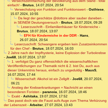
Versechszehnfachung der Bevölkerung aus dem Stand - total
einfach!
-
Brutus
,
14.07.2024, 20:54
Verwechslung von Funktion und Funktionswert
-
Ostfriese
,
15.07.2024, 10:55
Da liegt der geschätze @dottore aber sauber daneben -
in SEINEM Deutungsversuch
-
Brutus
,
18.07.2024, 09:28
Leserzuschrift - Einfamilienhäuser für Kinderreiche
-
Brutus
,
18.07.2024, 13:07
EFH für Kinderreiche in der DDR
-
Hans
,
26.07.2024, 20:54
Leserzuschrift: Schwangere ergeben kein Zusatzeinkommen
für den Chef
-
Brutus
,
18.07.2024, 16:03
2 Jahre nach der Impfhysterie, keine Explosion der Turbokrebse
-
Joe68
,
16.07.2024, 17:07
1. verfolgst Du ganz offensichtlich die wissenschaftlichen
Veröffentlichungen zur Thematik nicht & 2. bist Du, auch aus
dieser Unkenntnis heraus, einfach zu ungeduldig
-
MausS
,
16.07.2024, 17:44
Wissenschaft: Alkohol ist ein Zellgift
-
Joe68
,
20.07.2024,
06:21
Anstieg der Krebserkrankungen + Nachricht an einen
besonderen Foristen
-
paranoia
,
16.07.2024, 18:46
Exakt
-
Ashitaka
,
19.07.2024, 17:52
Das passt doch wie die Faust aufs Auge zum Thema Verkürzung
der Lebenszeit
-
Arbeiter
,
27.07.2024, 13:43