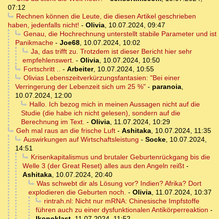
07:12
Rechnen können die Leute, die diesen Artikel geschrieben
haben, jedenfalls nicht!
-
Olivia
,
10.07.2024, 09:47
Genau, die Hochrechnung unterstellt stabile Parameter und ist
Panikmache
-
Joe68
,
10.07.2024, 10:02
Ja, das trifft zu. Trotzdem ist dieser Bericht hier sehr
empfehlenswert.
-
Olivia
,
10.07.2024, 10:50
Fortschritt ..
-
Arbeiter
,
10.07.2024, 10:55
Olivias Lebenszeitverkürzungsfantasien: "Bei einer
Verringerung der Lebenzeit sich um 25 %"
-
paranoia
,
10.07.2024, 12:00
Hallo. Ich bezog mich in meinen Aussagen nicht auf die
Studie (die habe ich nicht gelesen), sondern auf die
Berechnung im Text.
-
Olivia
,
11.07.2024, 10:29
Geh mal raus an die frische Luft
-
Ashitaka
,
10.07.2024, 11:35
Auswirkungen auf Wirtschaftsleistung
-
Socke
,
10.07.2024,
14:51
Krisenkapitalismus und brutaler Geburtenrückgang bis die
Welle 3 (der Great Reset) alles aus den Angeln reißt
-
Ashitaka
,
10.07.2024, 20:40
Was schwebt dir als Lösung vor? Indien? Afrika? Dort
explodieren die Geburten noch.
-
Olivia
,
11.07.2024, 10:37
rintrah.nl: Nicht nur mRNA: Chinesische Impfstoffe
führen auch zu einer dysfunktionalen Antikörperreaktion
-
Ikonoklast
,
11.07.2024, 11:52