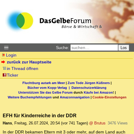
Suche:
Los
Login
zurück zur Hauptseite
in Thread öffnen
Ticker
Fluchtburg autark am Meer
|
Zum Tode Jürgen Küßners
|
Bücher vom Kopp-Verlag |
Datenschutzerklärung
Unterstützen Sie das Gelbe Forum
durch
Käufe bei Amazon
! |
Weitere Buchempfehlungen
und
Amazonnavigation
|
Cookie-Einstellungen
EFH für Kinderreiche in der DDR
Hans
,
Freitag, 26.07.2024, 20:54
(vor 741 Tagen)
@ Brutus
3476 Views
In der DDR bekamen Eltern mit 3 oder mehr, auf dem Land auch