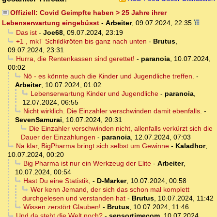
Offiziell: Covid Geimpfte haben > 25 Jahre ihrer
Lebenserwartung eingebüsst
-
Arbeiter
,
09.07.2024, 22:35
Das ist
-
Joe68
,
09.07.2024, 23:19
+1 , mkT Schildkröten bis ganz nach unten
-
Brutus
,
09.07.2024, 23:31
Hurra, die Rentenkassen sind gerettet!
-
paranoia
,
10.07.2024,
00:02
Nö - es könnte auch die Kinder und Jugendliche treffen.
-
Arbeiter
,
10.07.2024, 01:02
Lebenserwartung Kinder und Jugendliche
-
paranoia
,
12.07.2024, 06:55
Nicht wirklich. Die Einzahler verschwinden damit ebenfalls.
-
SevenSamurai
,
10.07.2024, 20:31
Die Einzahler verschwinden nicht, allenfalls verkürzt sich die
Dauer der Einzahlungen
-
paranoia
,
12.07.2024, 07:03
Na klar, BigPharma bringt sich selbst um Gewinne
-
Kaladhor
,
10.07.2024, 00:20
Big Pharma ist nur ein Werkzeug der Elite
-
Arbeiter
,
10.07.2024, 00:54
Hast Du eine Statistik,
-
D-Marker
,
10.07.2024, 00:58
Wer kenn Jemand, der sich das schon mal komplett
durchgelesen und verstanden hat
-
Brutus
,
10.07.2024, 11:42
Wissen zerstört Glauben!
-
Brutus
,
10.07.2024, 11:46
Und da steht die Welt noch?
-
sensortimecom
,
10.07.2024,