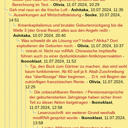
Berechnung im Text.
-
Olivia
,
11.07.2024, 10:29
Geh mal raus an die frische Luft
-
Ashitaka
,
10.07.2024, 11:35
Auswirkungen auf Wirtschaftsleistung
-
Socke
,
10.07.2024,
14:51
Krisenkapitalismus und brutaler Geburtenrückgang bis die
Welle 3 (der Great Reset) alles aus den Angeln reißt
-
Ashitaka
,
10.07.2024, 20:40
Was schwebt dir als Lösung vor? Indien? Afrika? Dort
explodieren die Geburten noch.
-
Olivia
,
11.07.2024, 10:37
rintrah.nl: Nicht nur mRNA: Chinesische Impfstoffe
führen auch zu einer dysfunktionalen Antikörperreaktion
-
Ikonoklast
,
11.07.2024, 11:52
Tja, den Bock zum Gärtner zu machen, das wird wohl
kaum funktionieren. Ab 60 soll ja lt. Attali-Zuschreibung
das "überflüssige" Alter beginnen..... D.h. mit Beginn der
zukünftigen französischen Rente.
-
Olivia
,
11.07.2024,
12:25
Die unbezahlbaren Renten- / Pensionsansprüche
der geburtenstarken Jahrgänge haben sicher ihren
Teil zu dieser Aktion beigetragen
-
Ikonoklast
,
11.07.2024, 12:58
Leserzuschrift: ein weiterer Grund weshalb
modRNA gespritzt wurde
-
Ikonoklast
,
11.07.2024,
13:58