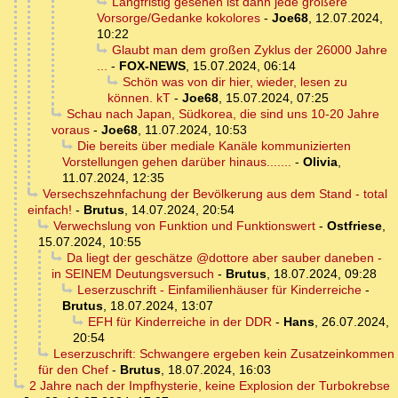
Langfristig gesehen ist dann jede größere
Vorsorge/Gedanke kokolores
-
Joe68
,
12.07.2024,
10:22
Glaubt man dem großen Zyklus der 26000 Jahre
...
-
FOX-NEWS
,
15.07.2024, 06:14
Schön was von dir hier, wieder, lesen zu
können. kT
-
Joe68
,
15.07.2024, 07:25
Schau nach Japan, Südkorea, die sind uns 10-20 Jahre
voraus
-
Joe68
,
11.07.2024, 10:53
Die bereits über mediale Kanäle kommunizierten
Vorstellungen gehen darüber hinaus.......
-
Olivia
,
11.07.2024, 12:35
Versechszehnfachung der Bevölkerung aus dem Stand - total
einfach!
-
Brutus
,
14.07.2024, 20:54
Verwechslung von Funktion und Funktionswert
-
Ostfriese
,
15.07.2024, 10:55
Da liegt der geschätze @dottore aber sauber daneben -
in SEINEM Deutungsversuch
-
Brutus
,
18.07.2024, 09:28
Leserzuschrift - Einfamilienhäuser für Kinderreiche
-
Brutus
,
18.07.2024, 13:07
EFH für Kinderreiche in der DDR
-
Hans
,
26.07.2024,
20:54
Leserzuschrift: Schwangere ergeben kein Zusatzeinkommen
für den Chef
-
Brutus
,
18.07.2024, 16:03
2 Jahre nach der Impfhysterie, keine Explosion der Turbokrebse