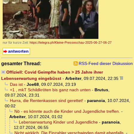
nur für kurze Zeit:
https://telegra.ph/Kleine-Presseschau-2025-06-27-06-27
antworten
gesamter Thread:
RSS-Feed dieser Diskussion
Offiziell: Covid Geimpfte haben > 25 Jahre ihrer
Lebenserwartung eingebüsst
-
Arbeiter
,
09.07.2024, 22:35
Das ist
-
Joe68
,
09.07.2024, 23:19
+1 , mkT Schildkröten bis ganz nach unten
-
Brutus
,
09.07.2024, 23:31
Hurra, die Rentenkassen sind gerettet!
-
paranoia
,
10.07.2024,
00:02
Nö - es könnte auch die Kinder und Jugendliche treffen.
-
Arbeiter
,
10.07.2024, 01:02
Lebenserwartung Kinder und Jugendliche
-
paranoia
,
12.07.2024, 06:55
Nicht wirklich. Die Einzahler verschwinden damit ebenfalls.
-