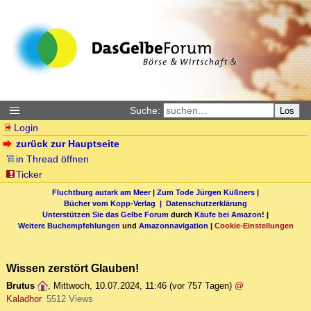
Suche:
Los
Login
zurück zur Hauptseite
in Thread öffnen
Ticker
Fluchtburg autark am Meer
|
Zum Tode Jürgen Küßners
|
Bücher vom Kopp-Verlag |
Datenschutzerklärung
Unterstützen Sie das Gelbe Forum
durch
Käufe bei Amazon
! |
Weitere Buchempfehlungen
und
Amazonnavigation
|
Cookie-Einstellungen
Wissen zerstört Glauben!
Brutus
,
Mittwoch, 10.07.2024, 11:46
(vor 757 Tagen)
@
Kaladhor
5512 Views