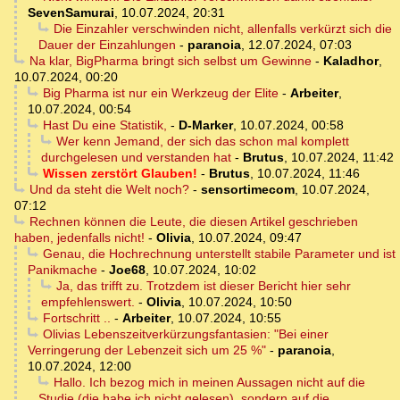
SevenSamurai
,
10.07.2024, 20:31
Die Einzahler verschwinden nicht, allenfalls verkürzt sich die
Dauer der Einzahlungen
-
paranoia
,
12.07.2024, 07:03
Na klar, BigPharma bringt sich selbst um Gewinne
-
Kaladhor
,
10.07.2024, 00:20
Big Pharma ist nur ein Werkzeug der Elite
-
Arbeiter
,
10.07.2024, 00:54
Hast Du eine Statistik,
-
D-Marker
,
10.07.2024, 00:58
Wer kenn Jemand, der sich das schon mal komplett
durchgelesen und verstanden hat
-
Brutus
,
10.07.2024, 11:42
Wissen zerstört Glauben!
-
Brutus
,
10.07.2024, 11:46
Und da steht die Welt noch?
-
sensortimecom
,
10.07.2024,
07:12
Rechnen können die Leute, die diesen Artikel geschrieben
haben, jedenfalls nicht!
-
Olivia
,
10.07.2024, 09:47
Genau, die Hochrechnung unterstellt stabile Parameter und ist
Panikmache
-
Joe68
,
10.07.2024, 10:02
Ja, das trifft zu. Trotzdem ist dieser Bericht hier sehr
empfehlenswert.
-
Olivia
,
10.07.2024, 10:50
Fortschritt ..
-
Arbeiter
,
10.07.2024, 10:55
Olivias Lebenszeitverkürzungsfantasien: "Bei einer
Verringerung der Lebenzeit sich um 25 %"
-
paranoia
,
10.07.2024, 12:00
Hallo. Ich bezog mich in meinen Aussagen nicht auf die
Studie (die habe ich nicht gelesen), sondern auf die