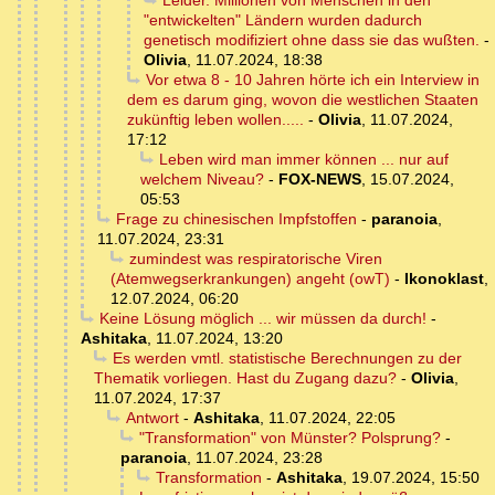
Leider. Millionen von Menschen in den
"entwickelten" Ländern wurden dadurch
genetisch modifiziert ohne dass sie das wußten.
-
Olivia
,
11.07.2024, 18:38
Vor etwa 8 - 10 Jahren hörte ich ein Interview in
dem es darum ging, wovon die westlichen Staaten
zukünftig leben wollen.....
-
Olivia
,
11.07.2024,
17:12
Leben wird man immer können ... nur auf
welchem Niveau?
-
FOX-NEWS
,
15.07.2024,
05:53
Frage zu chinesischen Impfstoffen
-
paranoia
,
11.07.2024, 23:31
zumindest was respiratorische Viren
(Atemwegserkrankungen) angeht (owT)
-
Ikonoklast
,
12.07.2024, 06:20
Keine Lösung möglich ... wir müssen da durch!
-
Ashitaka
,
11.07.2024, 13:20
Es werden vmtl. statistische Berechnungen zu der
Thematik vorliegen. Hast du Zugang dazu?
-
Olivia
,
11.07.2024, 17:37
Antwort
-
Ashitaka
,
11.07.2024, 22:05
"Transformation" von Münster? Polsprung?
-
paranoia
,
11.07.2024, 23:28
Transformation
-
Ashitaka
,
19.07.2024, 15:50