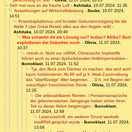
Berechnung im Text.
-
Olivia
,
11.07.2024, 10:29
Geh mal raus an die frische Luft
-
Ashitaka
,
10.07.2024, 11:35
Auswirkungen auf Wirtschaftsleistung
-
Socke
,
10.07.2024,
14:51
Krisenkapitalismus und brutaler Geburtenrückgang bis die
Welle 3 (der Great Reset) alles aus den Angeln reißt
-
Ashitaka
,
10.07.2024, 20:40
Was schwebt dir als Lösung vor? Indien? Afrika? Dort
explodieren die Geburten noch.
-
Olivia
,
11.07.2024,
10:37
rintrah.nl: Nicht nur mRNA: Chinesische Impfstoffe
führen auch zu einer dysfunktionalen Antikörperreaktion
-
Ikonoklast
,
11.07.2024, 11:52
Tja, den Bock zum Gärtner zu machen, das wird wohl
kaum funktionieren. Ab 60 soll ja lt. Attali-Zuschreibung
das "überflüssige" Alter beginnen..... D.h. mit Beginn der
zukünftigen französischen Rente.
-
Olivia
,
11.07.2024,
12:25
Die unbezahlbaren Renten- / Pensionsansprüche
der geburtenstarken Jahrgänge haben sicher ihren
Teil zu dieser Aktion beigetragen
-
Ikonoklast
,
11.07.2024, 12:58
Leserzuschrift: ein weiterer Grund weshalb
modRNA gespritzt wurde
-
Ikonoklast
,
11.07.2024,
13:58