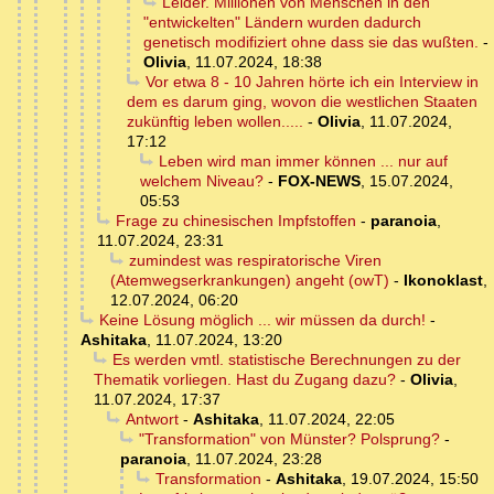
Leider. Millionen von Menschen in den
"entwickelten" Ländern wurden dadurch
genetisch modifiziert ohne dass sie das wußten.
-
Olivia
,
11.07.2024, 18:38
Vor etwa 8 - 10 Jahren hörte ich ein Interview in
dem es darum ging, wovon die westlichen Staaten
zukünftig leben wollen.....
-
Olivia
,
11.07.2024,
17:12
Leben wird man immer können ... nur auf
welchem Niveau?
-
FOX-NEWS
,
15.07.2024,
05:53
Frage zu chinesischen Impfstoffen
-
paranoia
,
11.07.2024, 23:31
zumindest was respiratorische Viren
(Atemwegserkrankungen) angeht (owT)
-
Ikonoklast
,
12.07.2024, 06:20
Keine Lösung möglich ... wir müssen da durch!
-
Ashitaka
,
11.07.2024, 13:20
Es werden vmtl. statistische Berechnungen zu der
Thematik vorliegen. Hast du Zugang dazu?
-
Olivia
,
11.07.2024, 17:37
Antwort
-
Ashitaka
,
11.07.2024, 22:05
"Transformation" von Münster? Polsprung?
-
paranoia
,
11.07.2024, 23:28
Transformation
-
Ashitaka
,
19.07.2024, 15:50