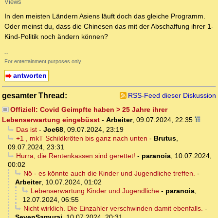
Views
In den meisten Ländern Asiens läuft doch das gleiche Programm.
Oder meinst du, dass die Chinesen das mit der Abschaffung ihrer 1-
Kind-Politik noch ändern können?
--
For entertainment purposes only.
antworten
gesamter Thread:
RSS-Feed dieser Diskussion
Offiziell: Covid Geimpfte haben > 25 Jahre ihrer
Lebenserwartung eingebüsst
-
Arbeiter
,
09.07.2024, 22:35
Das ist
-
Joe68
,
09.07.2024, 23:19
+1 , mkT Schildkröten bis ganz nach unten
-
Brutus
,
09.07.2024, 23:31
Hurra, die Rentenkassen sind gerettet!
-
paranoia
,
10.07.2024,
00:02
Nö - es könnte auch die Kinder und Jugendliche treffen.
-
Arbeiter
,
10.07.2024, 01:02
Lebenserwartung Kinder und Jugendliche
-
paranoia
,
12.07.2024, 06:55
Nicht wirklich. Die Einzahler verschwinden damit ebenfalls.
-
SevenSamurai
,
10.07.2024, 20:31