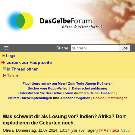
Suche:
Los
Login
zurück zur Hauptseite
in Thread öffnen
Ticker
Fluchtburg autark am Meer
|
Zum Tode Jürgen Küßners
|
Bücher vom Kopp-Verlag |
Datenschutzerklärung
Unterstützen Sie das Gelbe Forum
durch
Käufe bei Amazon
! |
Weitere Buchempfehlungen
und
Amazonnavigation
|
Cookie-Einstellungen
Was schwebt dir als Lösung vor? Indien? Afrika? Dort
explodieren die Geburten noch.
Olivia
,
Donnerstag, 11.07.2024, 10:37
(vor 757 Tagen)
@ Ashitaka
5153