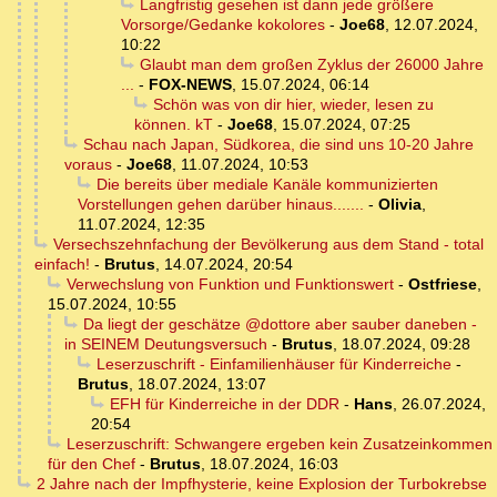
Langfristig gesehen ist dann jede größere
Vorsorge/Gedanke kokolores
-
Joe68
,
12.07.2024,
10:22
Glaubt man dem großen Zyklus der 26000 Jahre
...
-
FOX-NEWS
,
15.07.2024, 06:14
Schön was von dir hier, wieder, lesen zu
können. kT
-
Joe68
,
15.07.2024, 07:25
Schau nach Japan, Südkorea, die sind uns 10-20 Jahre
voraus
-
Joe68
,
11.07.2024, 10:53
Die bereits über mediale Kanäle kommunizierten
Vorstellungen gehen darüber hinaus.......
-
Olivia
,
11.07.2024, 12:35
Versechszehnfachung der Bevölkerung aus dem Stand - total
einfach!
-
Brutus
,
14.07.2024, 20:54
Verwechslung von Funktion und Funktionswert
-
Ostfriese
,
15.07.2024, 10:55
Da liegt der geschätze @dottore aber sauber daneben -
in SEINEM Deutungsversuch
-
Brutus
,
18.07.2024, 09:28
Leserzuschrift - Einfamilienhäuser für Kinderreiche
-
Brutus
,
18.07.2024, 13:07
EFH für Kinderreiche in der DDR
-
Hans
,
26.07.2024,
20:54
Leserzuschrift: Schwangere ergeben kein Zusatzeinkommen
für den Chef
-
Brutus
,
18.07.2024, 16:03
2 Jahre nach der Impfhysterie, keine Explosion der Turbokrebse