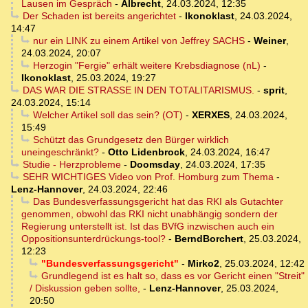
Lausen im Gespräch
-
Albrecht
,
24.03.2024, 12:35
Der Schaden ist bereits angerichtet
-
Ikonoklast
,
24.03.2024,
14:47
nur ein LINK zu einem Artikel von Jeffrey SACHS
-
Weiner
,
24.03.2024, 20:07
Herzogin "Fergie" erhält weitere Krebsdiagnose (nL)
-
Ikonoklast
,
25.03.2024, 19:27
DAS WAR DIE STRASSE IN DEN TOTALITARISMUS.
-
sprit
,
24.03.2024, 15:14
Welcher Artikel soll das sein? (OT)
-
XERXES
,
24.03.2024,
15:49
Schützt das Grundgesetz den Bürger wirklich
uneingeschränkt?
-
Otto Lidenbrock
,
24.03.2024, 16:47
Studie - Herzprobleme
-
Doomsday
,
24.03.2024, 17:35
SEHR WICHTIGES Video von Prof. Homburg zum Thema
-
Lenz-Hannover
,
24.03.2024, 22:46
Das Bundesverfassungsgericht hat das RKI als Gutachter
genommen, obwohl das RKI nicht unabhängig sondern der
Regierung unterstellt ist. Ist das BVfG inzwischen auch ein
Oppositionsunterdrückungs-tool?
-
BerndBorchert
,
25.03.2024,
12:23
"Bundesverfassungsgericht"
-
Mirko2
,
25.03.2024, 12:42
Grundlegend ist es halt so, dass es vor Gericht einen "Streit"
/ Diskussion geben sollte,
-
Lenz-Hannover
,
25.03.2024,
20:50