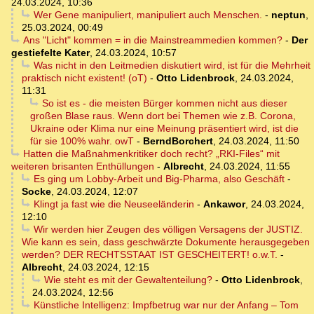
24.03.2024, 10:36
Wer Gene manipuliert, manipuliert auch Menschen.
-
neptun
,
25.03.2024, 00:49
Ans "Licht" kommen = in die Mainstreammedien kommen?
-
Der
gestiefelte Kater
,
24.03.2024, 10:57
Was nicht in den Leitmedien diskutiert wird, ist für die Mehrheit
praktisch nicht existent! (oT)
-
Otto Lidenbrock
,
24.03.2024,
11:31
So ist es - die meisten Bürger kommen nicht aus dieser
großen Blase raus. Wenn dort bei Themen wie z.B. Corona,
Ukraine oder Klima nur eine Meinung präsentiert wird, ist die
für sie 100% wahr. owT
-
BerndBorchert
,
24.03.2024, 11:50
Hatten die Maßnahmenkritiker doch recht? „RKI-Files“ mit
weiteren brisanten Enthüllungen
-
Albrecht
,
24.03.2024, 11:55
Es ging um Lobby-Arbeit und Big-Pharma, also Geschäft
-
Socke
,
24.03.2024, 12:07
Klingt ja fast wie die Neuseeländerin
-
Ankawor
,
24.03.2024,
12:10
Wir werden hier Zeugen des völligen Versagens der JUSTIZ.
Wie kann es sein, dass geschwärzte Dokumente herausgegeben
werden? DER RECHTSSTAAT IST GESCHEITERT! o.w.T.
-
Albrecht
,
24.03.2024, 12:15
Wie steht es mit der Gewaltenteilung?
-
Otto Lidenbrock
,
24.03.2024, 12:56
Künstliche Intelligenz: Impfbetrug war nur der Anfang – Tom