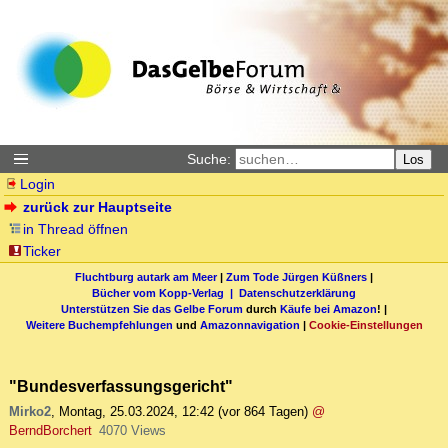
Suche:
Los
Login
zurück zur Hauptseite
in Thread öffnen
Ticker
Fluchtburg autark am Meer
|
Zum Tode Jürgen Küßners
|
Bücher vom Kopp-Verlag |
Datenschutzerklärung
Unterstützen Sie das Gelbe Forum
durch
Käufe bei Amazon
! |
Weitere Buchempfehlungen
und
Amazonnavigation
|
Cookie-Einstellungen
"Bundesverfassungsgericht"
Mirko2
,
Montag, 25.03.2024, 12:42
(vor 864 Tagen)
@
BerndBorchert
4070 Views