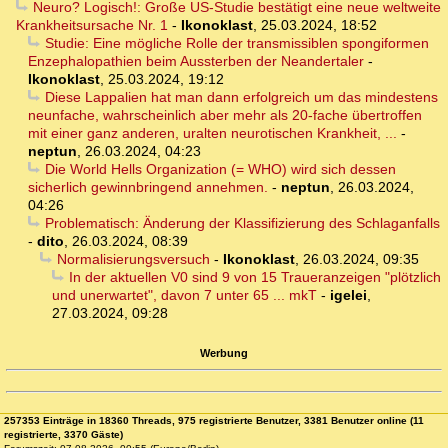
Neuro? Logisch!: Große US-Studie bestätigt eine neue weltweite
Krankheitsursache Nr. 1
-
Ikonoklast
,
25.03.2024, 18:52
Studie: Eine mögliche Rolle der transmissiblen spongiformen
Enzephalopathien beim Aussterben der Neandertaler
-
Ikonoklast
,
25.03.2024, 19:12
Diese Lappalien hat man dann erfolgreich um das mindestens
neunfache, wahrscheinlich aber mehr als 20-fache übertroffen
mit einer ganz anderen, uralten neurotischen Krankheit, ...
-
neptun
,
26.03.2024, 04:23
Die World Hells Organization (= WHO) wird sich dessen
sicherlich gewinnbringend annehmen.
-
neptun
,
26.03.2024,
04:26
Problematisch: Änderung der Klassifizierung des Schlaganfalls
-
dito
,
26.03.2024, 08:39
Normalisierungsversuch
-
Ikonoklast
,
26.03.2024, 09:35
In der aktuellen V0 sind 9 von 15 Traueranzeigen "plötzlich
und unerwartet", davon 7 unter 65 ... mkT
-
igelei
,
27.03.2024, 09:28
Werbung
257353 Einträge in 18360 Threads, 975 registrierte Benutzer, 3381 Benutzer online (11
registrierte, 3370 Gäste)