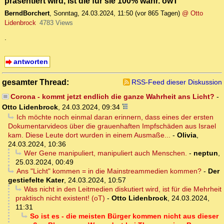
präsentiert wird, ist die für sie 100% wahr. owT
BerndBorchert
,
Sonntag, 24.03.2024, 11:50
(vor 865 Tagen)
@ Otto
Lidenbrock
4783 Views
.
antworten
gesamter Thread:
RSS-Feed dieser Diskussion
Corona - kommt jetzt endlich die ganze Wahrheit ans Licht?
-
Otto Lidenbrock
,
24.03.2024, 09:34
Ich möchte noch einmal daran erinnern, dass eines der ersten
Dokumentarvideos über die grauenhaften Impfschäden aus Israel
kam. Diese Leute dort wurden in einem Ausmaße...
-
Olivia
,
24.03.2024, 10:36
Wer Gene manipuliert, manipuliert auch Menschen.
-
neptun
,
25.03.2024, 00:49
Ans "Licht" kommen = in die Mainstreammedien kommen?
-
Der
gestiefelte Kater
,
24.03.2024, 10:57
Was nicht in den Leitmedien diskutiert wird, ist für die Mehrheit
praktisch nicht existent! (oT)
-
Otto Lidenbrock
,
24.03.2024,
11:31
So ist es - die meisten Bürger kommen nicht aus dieser