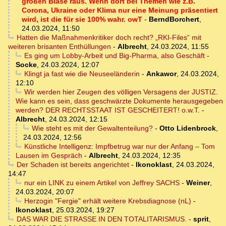
großen Blase raus. Wenn dort bei Themen wie z.B.
Corona, Ukraine oder Klima nur eine Meinung präsentiert
wird, ist die für sie 100% wahr. owT
-
BerndBorchert
,
24.03.2024, 11:50
Hatten die Maßnahmenkritiker doch recht? „RKI-Files“ mit
weiteren brisanten Enthüllungen
-
Albrecht
,
24.03.2024, 11:55
Es ging um Lobby-Arbeit und Big-Pharma, also Geschäft
-
Socke
,
24.03.2024, 12:07
Klingt ja fast wie die Neuseeländerin
-
Ankawor
,
24.03.2024,
12:10
Wir werden hier Zeugen des völligen Versagens der JUSTIZ.
Wie kann es sein, dass geschwärzte Dokumente herausgegeben
werden? DER RECHTSSTAAT IST GESCHEITERT! o.w.T.
-
Albrecht
,
24.03.2024, 12:15
Wie steht es mit der Gewaltenteilung?
-
Otto Lidenbrock
,
24.03.2024, 12:56
Künstliche Intelligenz: Impfbetrug war nur der Anfang – Tom
Lausen im Gespräch
-
Albrecht
,
24.03.2024, 12:35
Der Schaden ist bereits angerichtet
-
Ikonoklast
,
24.03.2024,
14:47
nur ein LINK zu einem Artikel von Jeffrey SACHS
-
Weiner
,
24.03.2024, 20:07
Herzogin "Fergie" erhält weitere Krebsdiagnose (nL)
-
Ikonoklast
,
25.03.2024, 19:27
DAS WAR DIE STRASSE IN DEN TOTALITARISMUS.
-
sprit
,