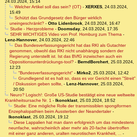
24.03.2024, 15:14
Welcher Artikel soll das sein? (OT)
-
XERXES
,
24.03.2024,
15:49
Schützt das Grundgesetz den Bürger wirklich
uneingeschränkt?
-
Otto Lidenbrock
,
24.03.2024, 16:47
Studie - Herzprobleme
-
Doomsday
,
24.03.2024, 17:35
SEHR WICHTIGES Video von Prof. Homburg zum Thema
-
Lenz-Hannover
,
24.03.2024, 22:46
Das Bundesverfassungsgericht hat das RKI als Gutachter
genommen, obwohl das RKI nicht unabhängig sondern der
Regierung unterstellt ist. Ist das BVfG inzwischen auch ein
Oppositionsunterdrückungs-tool?
-
BerndBorchert
,
25.03.2024,
12:23
"Bundesverfassungsgericht"
-
Mirko2
,
25.03.2024, 12:42
Grundlegend ist es halt so, dass es vor Gericht einen "Streit"
/ Diskussion geben sollte,
-
Lenz-Hannover
,
25.03.2024,
20:50
Neuro? Logisch!: Große US-Studie bestätigt eine neue weltweite
Krankheitsursache Nr. 1
-
Ikonoklast
,
25.03.2024, 18:52
Studie: Eine mögliche Rolle der transmissiblen spongiformen
Enzephalopathien beim Aussterben der Neandertaler
-
Ikonoklast
,
25.03.2024, 19:12
Diese Lappalien hat man dann erfolgreich um das mindestens
neunfache, wahrscheinlich aber mehr als 20-fache übertroffen
mit einer ganz anderen, uralten neurotischen Krankheit, ...
-