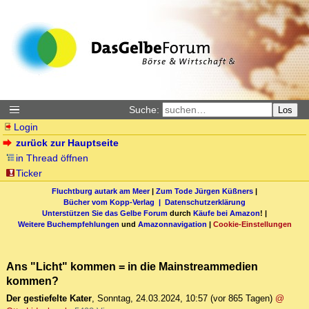
Suche:
Los
Login
zurück zur Hauptseite
in Thread öffnen
Ticker
Fluchtburg autark am Meer
|
Zum Tode Jürgen Küßners
|
Bücher vom Kopp-Verlag |
Datenschutzerklärung
Unterstützen Sie das Gelbe Forum
durch
Käufe bei Amazon
! |
Weitere Buchempfehlungen
und
Amazonnavigation
|
Cookie-Einstellungen
Ans "Licht" kommen = in die Mainstreammedien
kommen?
Der gestiefelte Kater
,
Sonntag, 24.03.2024, 10:57
(vor 865 Tagen)
@