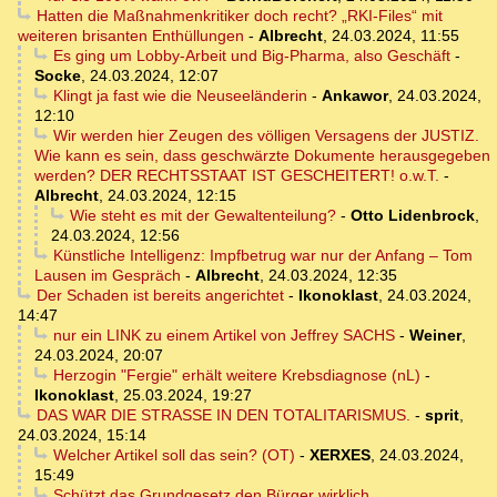
Hatten die Maßnahmenkritiker doch recht? „RKI-Files“ mit
weiteren brisanten Enthüllungen
-
Albrecht
,
24.03.2024, 11:55
Es ging um Lobby-Arbeit und Big-Pharma, also Geschäft
-
Socke
,
24.03.2024, 12:07
Klingt ja fast wie die Neuseeländerin
-
Ankawor
,
24.03.2024,
12:10
Wir werden hier Zeugen des völligen Versagens der JUSTIZ.
Wie kann es sein, dass geschwärzte Dokumente herausgegeben
werden? DER RECHTSSTAAT IST GESCHEITERT! o.w.T.
-
Albrecht
,
24.03.2024, 12:15
Wie steht es mit der Gewaltenteilung?
-
Otto Lidenbrock
,
24.03.2024, 12:56
Künstliche Intelligenz: Impfbetrug war nur der Anfang – Tom
Lausen im Gespräch
-
Albrecht
,
24.03.2024, 12:35
Der Schaden ist bereits angerichtet
-
Ikonoklast
,
24.03.2024,
14:47
nur ein LINK zu einem Artikel von Jeffrey SACHS
-
Weiner
,
24.03.2024, 20:07
Herzogin "Fergie" erhält weitere Krebsdiagnose (nL)
-
Ikonoklast
,
25.03.2024, 19:27
DAS WAR DIE STRASSE IN DEN TOTALITARISMUS.
-
sprit
,
24.03.2024, 15:14
Welcher Artikel soll das sein? (OT)
-
XERXES
,
24.03.2024,
15:49
Schützt das Grundgesetz den Bürger wirklich