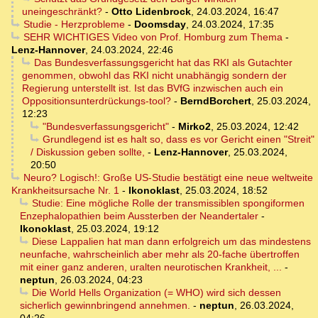
uneingeschränkt?
-
Otto Lidenbrock
,
24.03.2024, 16:47
Studie - Herzprobleme
-
Doomsday
,
24.03.2024, 17:35
SEHR WICHTIGES Video von Prof. Homburg zum Thema
-
Lenz-Hannover
,
24.03.2024, 22:46
Das Bundesverfassungsgericht hat das RKI als Gutachter
genommen, obwohl das RKI nicht unabhängig sondern der
Regierung unterstellt ist. Ist das BVfG inzwischen auch ein
Oppositionsunterdrückungs-tool?
-
BerndBorchert
,
25.03.2024,
12:23
"Bundesverfassungsgericht"
-
Mirko2
,
25.03.2024, 12:42
Grundlegend ist es halt so, dass es vor Gericht einen "Streit"
/ Diskussion geben sollte,
-
Lenz-Hannover
,
25.03.2024,
20:50
Neuro? Logisch!: Große US-Studie bestätigt eine neue weltweite
Krankheitsursache Nr. 1
-
Ikonoklast
,
25.03.2024, 18:52
Studie: Eine mögliche Rolle der transmissiblen spongiformen
Enzephalopathien beim Aussterben der Neandertaler
-
Ikonoklast
,
25.03.2024, 19:12
Diese Lappalien hat man dann erfolgreich um das mindestens
neunfache, wahrscheinlich aber mehr als 20-fache übertroffen
mit einer ganz anderen, uralten neurotischen Krankheit, ...
-
neptun
,
26.03.2024, 04:23
Die World Hells Organization (= WHO) wird sich dessen
sicherlich gewinnbringend annehmen.
-
neptun
,
26.03.2024,