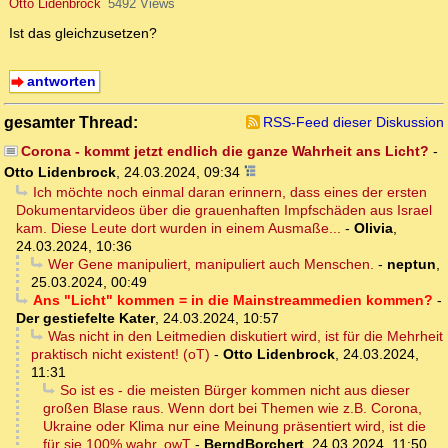
Otto Lidenbrock
5492 Views
Ist das gleichzusetzen?
antworten
gesamter Thread:
RSS-Feed dieser Diskussion
Corona - kommt jetzt endlich die ganze Wahrheit ans Licht?
-
Otto Lidenbrock
,
24.03.2024, 09:34
Ich möchte noch einmal daran erinnern, dass eines der ersten
Dokumentarvideos über die grauenhaften Impfschäden aus Israel
kam. Diese Leute dort wurden in einem Ausmaße...
-
Olivia
,
24.03.2024, 10:36
Wer Gene manipuliert, manipuliert auch Menschen.
-
neptun
,
25.03.2024, 00:49
Ans "Licht" kommen = in die Mainstreammedien kommen?
-
Der gestiefelte Kater
,
24.03.2024, 10:57
Was nicht in den Leitmedien diskutiert wird, ist für die Mehrheit
praktisch nicht existent! (oT)
-
Otto Lidenbrock
,
24.03.2024,
11:31
So ist es - die meisten Bürger kommen nicht aus dieser
großen Blase raus. Wenn dort bei Themen wie z.B. Corona,
Ukraine oder Klima nur eine Meinung präsentiert wird, ist die
für sie 100% wahr. owT
-
BerndBorchert
,
24.03.2024, 11:50