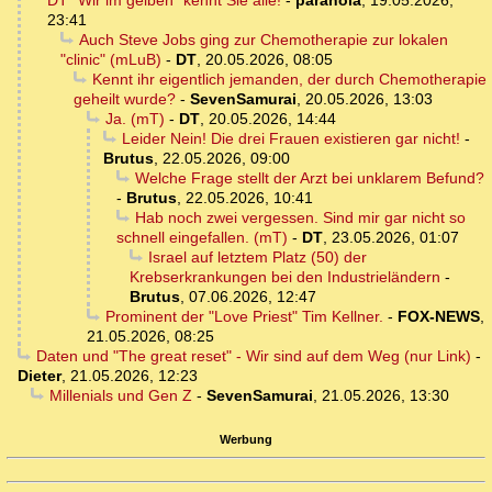
DT "Wir im gelben" kennt Sie alle!
-
paranoia
,
19.05.2026,
23:41
Auch Steve Jobs ging zur Chemotherapie zur lokalen
"clinic" (mLuB)
-
DT
,
20.05.2026, 08:05
Kennt ihr eigentlich jemanden, der durch Chemotherapie
geheilt wurde?
-
SevenSamurai
,
20.05.2026, 13:03
Ja. (mT)
-
DT
,
20.05.2026, 14:44
Leider Nein! Die drei Frauen existieren gar nicht!
-
Brutus
,
22.05.2026, 09:00
Welche Frage stellt der Arzt bei unklarem Befund?
-
Brutus
,
22.05.2026, 10:41
Hab noch zwei vergessen. Sind mir gar nicht so
schnell eingefallen. (mT)
-
DT
,
23.05.2026, 01:07
Israel auf letztem Platz (50) der
Krebserkrankungen bei den Industrieländern
-
Brutus
,
07.06.2026, 12:47
Prominent der "Love Priest" Tim Kellner.
-
FOX-NEWS
,
21.05.2026, 08:25
Daten und "The great reset" - Wir sind auf dem Weg (nur Link)
-
Dieter
,
21.05.2026, 12:23
Millenials und Gen Z
-
SevenSamurai
,
21.05.2026, 13:30
Werbung