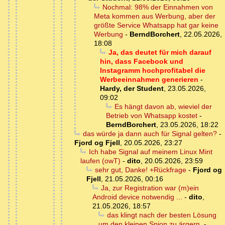
Nochmal: 98% der Einnahmen von
Meta kommen aus Werbung, aber der
größte Service Whatsapp hat gar keine
Werbung
-
BerndBorchert
,
22.05.2026,
18:08
Ja, das deutet für mich darauf
hin, dass Facebook und
Instagramm hochprofitabel die
Werbeeinnahmen generieren
-
Hardy, der Student
,
23.05.2026,
09:02
Es hängt davon ab, wieviel der
Betrieb von Whatsapp kostet
-
BerndBorchert
,
23.05.2026, 18:22
das würde ja dann auch für Signal gelten?
-
Fjord og Fjell
,
20.05.2026, 23:27
Ich habe Signal auf meinem Linux Mint
laufen (owT)
-
dito
,
20.05.2026, 23:59
sehr gut, Danke! +Rückfrage
-
Fjord og
Fjell
,
21.05.2026, 00:16
Ja, zur Registration war (m)ein
Android device notwendig ...
-
dito
,
21.05.2026, 18:57
das klingt nach der besten Lösung
um den kleinen Spion zu ärgern.
-