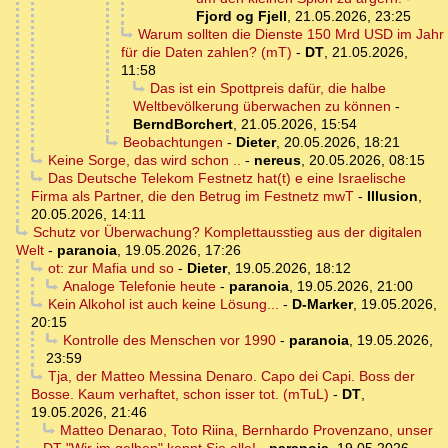
Fjord og Fjell
,
21.05.2026, 23:25
Warum sollten die Dienste 150 Mrd USD im Jahr
für die Daten zahlen? (mT)
-
DT
,
21.05.2026,
11:58
Das ist ein Spottpreis dafür, die halbe
Weltbevölkerung überwachen zu können
-
BerndBorchert
,
21.05.2026, 15:54
Beobachtungen
-
Dieter
,
20.05.2026, 18:21
Keine Sorge, das wird schon ..
-
nereus
,
20.05.2026, 08:15
Das Deutsche Telekom Festnetz hat(t) e eine Israelische
Firma als Partner, die den Betrug im Festnetz mwT
-
Illusion
,
20.05.2026, 14:11
Schutz vor Überwachung? Komplettausstieg aus der digitalen
Welt
-
paranoia
,
19.05.2026, 17:26
ot: zur Mafia und so
-
Dieter
,
19.05.2026, 18:12
Analoge Telefonie heute
-
paranoia
,
19.05.2026, 21:00
Kein Alkohol ist auch keine Lösung...
-
D-Marker
,
19.05.2026,
20:15
Kontrolle des Menschen vor 1990
-
paranoia
,
19.05.2026,
23:59
Tja, der Matteo Messina Denaro. Capo dei Capi. Boss der
Bosse. Kaum verhaftet, schon isser tot. (mTuL)
-
DT
,
19.05.2026, 21:46
Matteo Denarao, Toto Riina, Bernhardo Provenzano, unser