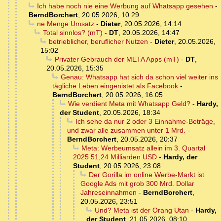
Ich habe noch nie eine Werbung auf Whatsapp gesehen
-
BerndBorchert
,
20.05.2026, 10:29
ne Menge Umsatz
-
Dieter
,
20.05.2026, 14:14
Total sinnlos? (mT)
-
DT
,
20.05.2026, 14:47
betrieblicher, beruflicher Nutzen
-
Dieter
,
20.05.2026,
15:02
Privater Gebrauch der META Apps (mT)
-
DT
,
20.05.2026, 15:35
Genau: Whatsapp hat sich da schon viel weiter ins
tägliche Leben eingenistet als Facebook
-
BerndBorchert
,
20.05.2026, 16:05
Wie verdient Meta mit Whatsapp Geld?
-
Hardy,
der Student
,
20.05.2026, 18:34
Ich sehe da nur 2 oder 3 Einnahme-Beträge,
und zwar alle zusammen unter 1 Mrd.
-
BerndBorchert
,
20.05.2026, 20:37
Meta: Werbeumsatz allein im 3. Quartal
2025 51,24 Milliarden USD
-
Hardy, der
Student
,
20.05.2026, 23:08
Der Gorilla im online Werbe-Markt ist
Google Ads mit grob 300 Mrd. Dollar
Jahreseinnahmen
-
BerndBorchert
,
20.05.2026, 23:51
Und? Meta ist der Orang Utan
-
Hardy,
der Student
,
21.05.2026, 08:10