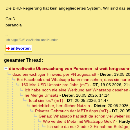
Die BRD-Regierung hat kein angegliedertes System. Wir sind das 
Gruß
paranoia
--
Ich sage "Ja!" zu Alkohol und Hunden.
antworten
gesamter Thread:
die weltweite Überwachung von Personen ist weit fortgesch
dazu ein wichtiger Hinweis, per PN zugesandt
-
Dieter
,
19.05.20
Bei Facebook und Whatsapp kann man sehen, dass sie nur e
160 Mrd USD Umsatz pro Jahr. (mT)
-
DT
,
19.05.2026, 21
Ich habe noch nie eine Werbung auf Whatsapp gesehen
ne Menge Umsatz
-
Dieter
,
20.05.2026, 14:14
Total sinnlos? (mT)
-
DT
,
20.05.2026, 14:47
betrieblicher, beruflicher Nutzen
-
Dieter
,
20.05.2026,
Privater Gebrauch der META Apps (mT)
-
DT
,
20.05
Genau: Whatsapp hat sich da schon viel weiter in
Wie verdient Meta mit Whatsapp Geld?
-
Hardy
Ich sehe da nur 2 oder 3 Einnahme-Beträge,