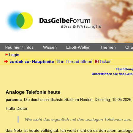
Neu hier? Infos
Wissen
Elliott-Wellen
Themen
Char
Login
zurück zur Hauptseite
in Thread öffnen
Ticker
Fluchtburg
Unterstützen Sie das Gel
Analoge Telefonie heute
paranoia
,
Die durchschnittlichste Stadt im Norden
,
Dienstag, 19.05.2026,
Hallo Dieter,
Wie sieht das eigentlich mit den analogen Telefonen aus. 
das Netz ist heute volldigital. Ich weiß nicht ob es den alten anal