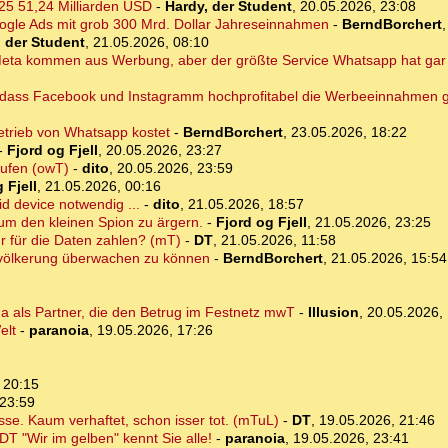
25 51,24 Milliarden USD
-
Hardy, der Student
,
20.05.2026, 23:08
oogle Ads mit grob 300 Mrd. Dollar Jahreseinnahmen
-
BerndBorchert
, der Student
,
21.05.2026, 08:10
ta kommen aus Werbung, aber der größte Service Whatsapp hat gar
n, dass Facebook und Instagramm hochprofitabel die Werbeeinnahmen 
etrieb von Whatsapp kostet
-
BerndBorchert
,
23.05.2026, 18:22
-
Fjord og Fjell
,
20.05.2026, 23:27
aufen (owT)
-
dito
,
20.05.2026, 23:59
 Fjell
,
21.05.2026, 00:16
id device notwendig ...
-
dito
,
21.05.2026, 18:57
um den kleinen Spion zu ärgern.
-
Fjord og Fjell
,
21.05.2026, 23:25
r für die Daten zahlen? (mT)
-
DT
,
21.05.2026, 11:58
tbevölkerung überwachen zu können
-
BerndBorchert
,
21.05.2026, 15:54
ma als Partner, die den Betrug im Festnetz mwT
-
Illusion
,
20.05.2026, 
elt
-
paranoia
,
19.05.2026, 17:26
 20:15
 23:59
se. Kaum verhaftet, schon isser tot. (mTuL)
-
DT
,
19.05.2026, 21:46
T "Wir im gelben" kennt Sie alle!
-
paranoia
,
19.05.2026, 23:41