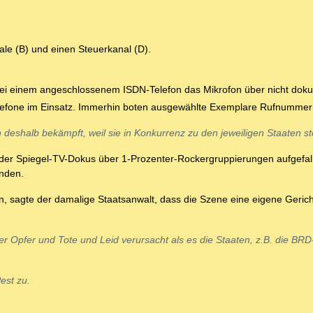
ale (B) und einen Steuerkanal (D).
bei einem angeschlossenem ISDN-Telefon das Mikrofon über nicht doku
lefone im Einsatz. Immerhin boten ausgewählte Exemplare Rufnumme
eshalb bekämpft, weil sie in Konkurrenz zu den jeweiligen Staaten s
der Spiegel-TV-Dokus über 1-Prozenter-Rockergruppierungen aufgefall
inden.
, sagte der damalige Staatsanwalt, dass die Szene eine eigene Gerich
er Opfer und Tote und Leid verursacht als es die Staaten, z.B. die BRD
est zu.