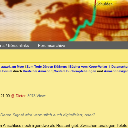
ts / Börsenlinks
Forumsarchive
 autark am Meer
|
Zum Tode Jürgen Küßners
|
Bücher vom Kopp-Verlag |
Datenschut
be Forum
durch
Käufe bei Amazon
! |
Weitere Buchempfehlungen
und
Amazonnavigat
 21:00
@ Dieter
3978 Views
Deren Signal wird vermutlich auch digitalisiert, oder?
ogen Anschluss noch irgendwo als Restant gibt. Zwischen analogen Telef