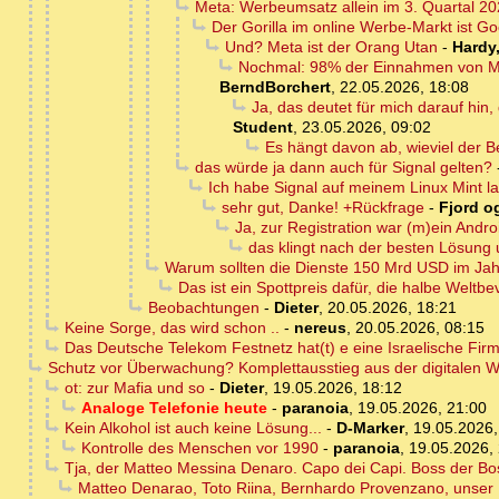
Meta: Werbeumsatz allein im 3. Quartal 20
Der Gorilla im online Werbe-Markt ist G
Und? Meta ist der Orang Utan
-
Hardy
Nochmal: 98% der Einnahmen von Me
BerndBorchert
,
22.05.2026, 18:08
Ja, das deutet für mich darauf hi
Student
,
23.05.2026, 09:02
Es hängt davon ab, wieviel der B
das würde ja dann auch für Signal gelten?
Ich habe Signal auf meinem Linux Mint l
sehr gut, Danke! +Rückfrage
-
Fjord og
Ja, zur Registration war (m)ein Andro
das klingt nach der besten Lösung 
Warum sollten die Dienste 150 Mrd USD im Jah
Das ist ein Spottpreis dafür, die halbe Wel
Beobachtungen
-
Dieter
,
20.05.2026, 18:21
Keine Sorge, das wird schon ..
-
nereus
,
20.05.2026, 08:15
Das Deutsche Telekom Festnetz hat(t) e eine Israelische Fir
Schutz vor Überwachung? Komplettausstieg aus der digitalen W
ot: zur Mafia und so
-
Dieter
,
19.05.2026, 18:12
Analoge Telefonie heute
-
paranoia
,
19.05.2026, 21:00
Kein Alkohol ist auch keine Lösung...
-
D-Marker
,
19.05.2026,
Kontrolle des Menschen vor 1990
-
paranoia
,
19.05.2026,
Tja, der Matteo Messina Denaro. Capo dei Capi. Boss der Bos
Matteo Denarao, Toto Riina, Bernhardo Provenzano, unser D