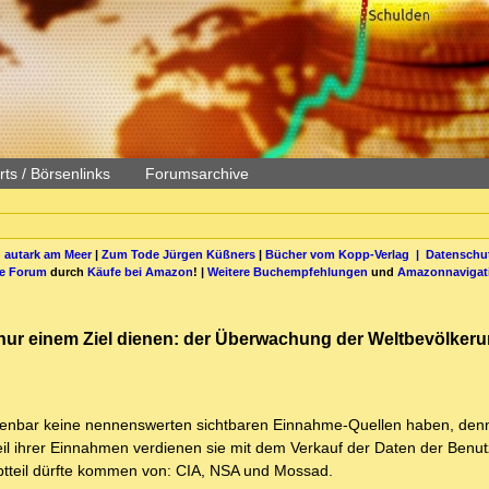
ts / Börsenlinks
Forumsarchive
 autark am Meer
|
Zum Tode Jürgen Küßners
|
Bücher vom Kopp-Verlag |
Datenschut
be Forum
durch
Käufe bei Amazon
! |
Weitere Buchempfehlungen
und
Amazonnavigat
ur einem Ziel dienen: der Überwachung der Weltbevölker
fenbar keine nennenswerten sichtbaren Einnahme-Quellen haben, denn
il ihrer Einnahmen verdienen sie mit dem Verkauf der Daten der Benut
uptteil dürfte kommen von: CIA, NSA und Mossad.