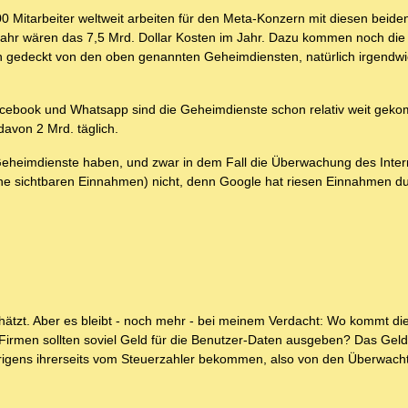
 Mitarbeiter weltweit arbeiten für den Meta-Konzern mit diesen beide
m Jahr wären das 7,5 Mrd. Dollar Kosten im Jahr. Dazu kommen noch die
 gedeckt von den oben genannten Geheimdiensten, natürlich irgendwie
acebook und Whatsapp sind die Geheimdienste schon relativ weit geko
davon 2 Mrd. täglich.
eheimdienste haben, und zwar in dem Fall die Überwachung des Intern
eine sichtbaren Einnahmen) nicht, denn Google hat riesen Einnahmen 
chätzt. Aber es bleibt - noch mehr - bei meinem Verdacht: Wo kommt di
irmen sollten soviel Geld für die Benutzer-Daten ausgeben? Das Gel
rigens ihrerseits vom Steuerzahler bekommen, also von den Überwacht