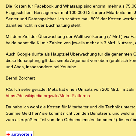
Die Kosten für Facebook und Whatsapp sind enorm: mehr als 75.000
Flaggschiffen. Bei sagen wir mal 100.000 Dollar pro Mitarbeiter i
Server und Datenspeicher. Ich schätze mal, 80% der Kosten werden
damit es nicht in der Buchhaltung steht.
Mit dem Ziel der Überwachung der Weltbevölkerung (7 Mrd.) via F
beide nennt die KI mir Zahlen von jeweils mehr als 3 Mrd. Nutzern, 
Auch Google dürfte als Hauptziel Überwachung für die genannten G
diese Behauptung gilt das simple Argument von oben (praktisch k
und Abos, insbesondere bei Youtube.
Bernd Borchert
P.S. Ich sehe gerade: Meta hat einen Umsatz von 200 Mrd. im Jahr
https://de.wikipedia.org/wiki/Meta_Platforms
Da habe ich wohl die Kosten für Mitarbeiter und die Technik unters
Summe Geld her? sie kommt nicht von den Benutzern, und welche F
zum allergrößten Teil von den Geheimdiensten kommen! (die es üb
antworten