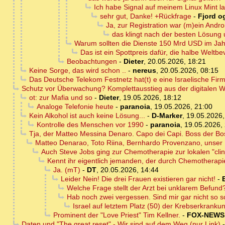
Ich habe Signal auf meinem Linux Mint l
sehr gut, Danke! +Rückfrage
-
Fjord og
Ja, zur Registration war (m)ein Andro
das klingt nach der besten Lösung 
Warum sollten die Dienste 150 Mrd USD im Jah
Das ist ein Spottpreis dafür, die halbe Wel
Beobachtungen
-
Dieter
,
20.05.2026, 18:21
Keine Sorge, das wird schon ..
-
nereus
,
20.05.2026, 08:15
Das Deutsche Telekom Festnetz hat(t) e eine Israelische Fir
Schutz vor Überwachung? Komplettausstieg aus der digitalen W
ot: zur Mafia und so
-
Dieter
,
19.05.2026, 18:12
Analoge Telefonie heute
-
paranoia
,
19.05.2026, 21:00
Kein Alkohol ist auch keine Lösung...
-
D-Marker
,
19.05.2026,
Kontrolle des Menschen vor 1990
-
paranoia
,
19.05.2026,
Tja, der Matteo Messina Denaro. Capo dei Capi. Boss der Bos
Matteo Denarao, Toto Riina, Bernhardo Provenzano, unser D
Auch Steve Jobs ging zur Chemotherapie zur lokalen "cli
Kennt ihr eigentlich jemanden, der durch Chemotherapi
Ja. (mT)
-
DT
,
20.05.2026, 14:44
Leider Nein! Die drei Frauen existieren gar nicht!
-
Welche Frage stellt der Arzt bei unklarem Befund
Hab noch zwei vergessen. Sind mir gar nicht so sc
Israel auf letztem Platz (50) der Krebserkranku
Prominent der "Love Priest" Tim Kellner.
-
FOX-NEWS
Daten und "The great reset" - Wir sind auf dem Weg (nur Link)