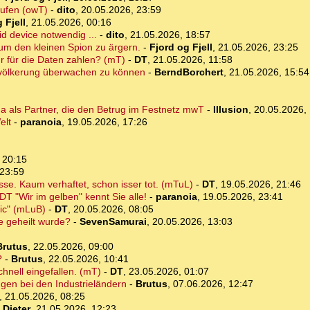
aufen (owT)
-
dito
,
20.05.2026, 23:59
 Fjell
,
21.05.2026, 00:16
id device notwendig ...
-
dito
,
21.05.2026, 18:57
um den kleinen Spion zu ärgern.
-
Fjord og Fjell
,
21.05.2026, 23:25
r für die Daten zahlen? (mT)
-
DT
,
21.05.2026, 11:58
tbevölkerung überwachen zu können
-
BerndBorchert
,
21.05.2026, 15:54
ma als Partner, die den Betrug im Festnetz mwT
-
Illusion
,
20.05.2026, 
elt
-
paranoia
,
19.05.2026, 17:26
 20:15
 23:59
se. Kaum verhaftet, schon isser tot. (mTuL)
-
DT
,
19.05.2026, 21:46
T "Wir im gelben" kennt Sie alle!
-
paranoia
,
19.05.2026, 23:41
nic" (mLuB)
-
DT
,
20.05.2026, 08:05
e geheilt wurde?
-
SevenSamurai
,
20.05.2026, 13:03
Brutus
,
22.05.2026, 09:00
?
-
Brutus
,
22.05.2026, 10:41
hnell eingefallen. (mT)
-
DT
,
23.05.2026, 01:07
ngen bei den Industrieländern
-
Brutus
,
07.06.2026, 12:47
,
21.05.2026, 08:25
-
Dieter
,
21.05.2026, 12:23