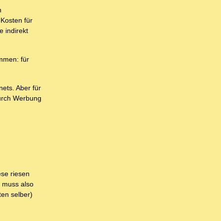
n
 Kosten für
 indirekt
mmen: für
ets. Aber für
durch Werbung
ese riesen
d muss also
en selber)