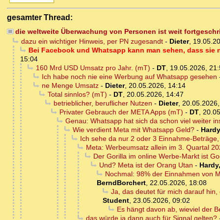
gesamter Thread:
die weltweite Überwachung von Personen ist weit fortgesch
dazu ein wichtiger Hinweis, per PN zugesandt
-
Dieter
,
19.05.20
Bei Facebook und Whatsapp kann man sehen, dass sie n
15:04
160 Mrd USD Umsatz pro Jahr. (mT)
-
DT
,
19.05.2026, 21
Ich habe noch nie eine Werbung auf Whatsapp gesehen
ne Menge Umsatz
-
Dieter
,
20.05.2026, 14:14
Total sinnlos? (mT)
-
DT
,
20.05.2026, 14:47
betrieblicher, beruflicher Nutzen
-
Dieter
,
20.05.2026,
Privater Gebrauch der META Apps (mT)
-
DT
,
20.05
Genau: Whatsapp hat sich da schon viel weiter in
Wie verdient Meta mit Whatsapp Geld?
-
Hardy
Ich sehe da nur 2 oder 3 Einnahme-Beträge,
Meta: Werbeumsatz allein im 3. Quartal 20
Der Gorilla im online Werbe-Markt ist G
Und? Meta ist der Orang Utan
-
Hardy
Nochmal: 98% der Einnahmen von Me
BerndBorchert
,
22.05.2026, 18:08
Ja, das deutet für mich darauf hi
Student
,
23.05.2026, 09:02
Es hängt davon ab, wieviel der B
das würde ja dann auch für Signal gelten?