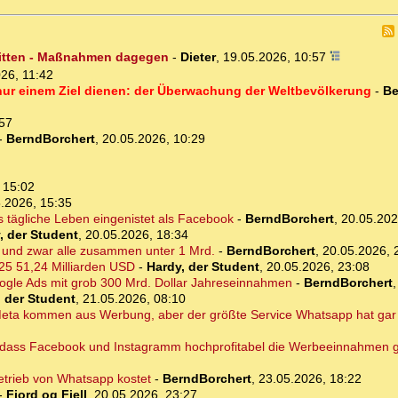
ritten - Maßnahmen dagegen
-
Dieter
,
19.05.2026, 10:57
26, 11:42
ur einem Ziel dienen: der Überwachung der Weltbevölkerung
-
Be
:57
-
BerndBorchert
,
20.05.2026, 10:29
 15:02
.2026, 15:35
s tägliche Leben eingenistet als Facebook
-
BerndBorchert
,
20.05.202
, der Student
,
20.05.2026, 18:34
 und zwar alle zusammen unter 1 Mrd.
-
BerndBorchert
,
20.05.2026, 
25 51,24 Milliarden USD
-
Hardy, der Student
,
20.05.2026, 23:08
oogle Ads mit grob 300 Mrd. Dollar Jahreseinnahmen
-
BerndBorchert
, der Student
,
21.05.2026, 08:10
ta kommen aus Werbung, aber der größte Service Whatsapp hat gar
n, dass Facebook und Instagramm hochprofitabel die Werbeeinnahmen 
etrieb von Whatsapp kostet
-
BerndBorchert
,
23.05.2026, 18:22
-
Fjord og Fjell
,
20.05.2026, 23:27