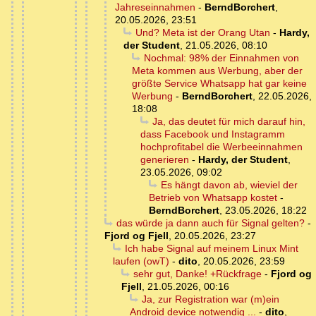
Jahreseinnahmen
-
BerndBorchert
,
20.05.2026, 23:51
Und? Meta ist der Orang Utan
-
Hardy,
der Student
,
21.05.2026, 08:10
Nochmal: 98% der Einnahmen von
Meta kommen aus Werbung, aber der
größte Service Whatsapp hat gar keine
Werbung
-
BerndBorchert
,
22.05.2026,
18:08
Ja, das deutet für mich darauf hin,
dass Facebook und Instagramm
hochprofitabel die Werbeeinnahmen
generieren
-
Hardy, der Student
,
23.05.2026, 09:02
Es hängt davon ab, wieviel der
Betrieb von Whatsapp kostet
-
BerndBorchert
,
23.05.2026, 18:22
das würde ja dann auch für Signal gelten?
-
Fjord og Fjell
,
20.05.2026, 23:27
Ich habe Signal auf meinem Linux Mint
laufen (owT)
-
dito
,
20.05.2026, 23:59
sehr gut, Danke! +Rückfrage
-
Fjord og
Fjell
,
21.05.2026, 00:16
Ja, zur Registration war (m)ein
Android device notwendig ...
-
dito
,