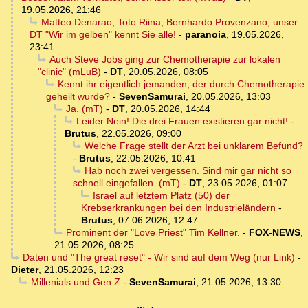
19.05.2026, 21:46
Matteo Denarao, Toto Riina, Bernhardo Provenzano, unser
DT "Wir im gelben" kennt Sie alle!
-
paranoia
,
19.05.2026,
23:41
Auch Steve Jobs ging zur Chemotherapie zur lokalen
"clinic" (mLuB)
-
DT
,
20.05.2026, 08:05
Kennt ihr eigentlich jemanden, der durch Chemotherapie
geheilt wurde?
-
SevenSamurai
,
20.05.2026, 13:03
Ja. (mT)
-
DT
,
20.05.2026, 14:44
Leider Nein! Die drei Frauen existieren gar nicht!
-
Brutus
,
22.05.2026, 09:00
Welche Frage stellt der Arzt bei unklarem Befund?
-
Brutus
,
22.05.2026, 10:41
Hab noch zwei vergessen. Sind mir gar nicht so
schnell eingefallen. (mT)
-
DT
,
23.05.2026, 01:07
Israel auf letztem Platz (50) der
Krebserkrankungen bei den Industrieländern
-
Brutus
,
07.06.2026, 12:47
Prominent der "Love Priest" Tim Kellner.
-
FOX-NEWS
,
21.05.2026, 08:25
Daten und "The great reset" - Wir sind auf dem Weg (nur Link)
-
Dieter
,
21.05.2026, 12:23
Millenials und Gen Z
-
SevenSamurai
,
21.05.2026, 13:30