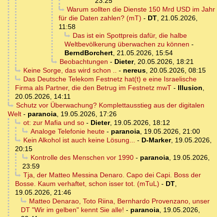
23:25
Warum sollten die Dienste 150 Mrd USD im Jahr
für die Daten zahlen? (mT)
-
DT
,
21.05.2026,
11:58
Das ist ein Spottpreis dafür, die halbe
Weltbevölkerung überwachen zu können
-
BerndBorchert
,
21.05.2026, 15:54
Beobachtungen
-
Dieter
,
20.05.2026, 18:21
Keine Sorge, das wird schon ..
-
nereus
,
20.05.2026, 08:15
Das Deutsche Telekom Festnetz hat(t) e eine Israelische
Firma als Partner, die den Betrug im Festnetz mwT
-
Illusion
,
20.05.2026, 14:11
Schutz vor Überwachung? Komplettausstieg aus der digitalen
Welt
-
paranoia
,
19.05.2026, 17:26
ot: zur Mafia und so
-
Dieter
,
19.05.2026, 18:12
Analoge Telefonie heute
-
paranoia
,
19.05.2026, 21:00
Kein Alkohol ist auch keine Lösung...
-
D-Marker
,
19.05.2026,
20:15
Kontrolle des Menschen vor 1990
-
paranoia
,
19.05.2026,
23:59
Tja, der Matteo Messina Denaro. Capo dei Capi. Boss der
Bosse. Kaum verhaftet, schon isser tot. (mTuL)
-
DT
,
19.05.2026, 21:46
Matteo Denarao, Toto Riina, Bernhardo Provenzano, unser
DT "Wir im gelben" kennt Sie alle!
-
paranoia
,
19.05.2026,