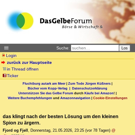
Suche:
Los
Login
zurück zur Hauptseite
in Thread öffnen
Ticker
Fluchtburg autark am Meer
|
Zum Tode Jürgen Küßners
|
Bücher vom Kopp-Verlag |
Datenschutzerklärung
Unterstützen Sie das Gelbe Forum
durch
Käufe bei Amazon
! |
Weitere Buchempfehlungen
und
Amazonnavigation
|
Cookie-Einstellungen
das klingt nach der besten Lösung um den kleinen
Spion zu ärgern.
Fjord og Fjell
,
Donnerstag, 21.05.2026, 23:25
(vor 78 Tagen)
@