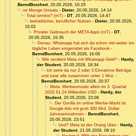
BerndBorchert
,
20.05.2026, 10:29
ne Menge Umsatz
-
Dieter
,
20.05.2026, 14:14
Total sinnlos? (mT)
-
DT
,
20.05.2026, 14:47
betrieblicher, beruflicher Nutzen
-
Dieter
,
20.05.2026,
15:02
Privater Gebrauch der META Apps (mT)
-
DT
,
20.05.2026, 15:35
Genau: Whatsapp hat sich da schon viel weiter ins
tägliche Leben eingenistet als Facebook
-
BerndBorchert
,
20.05.2026, 16:05
Wie verdient Meta mit Whatsapp Geld?
-
Hardy,
der Student
,
20.05.2026, 18:34
Ich sehe da nur 2 oder 3 Einnahme-Beträge,
und zwar alle zusammen unter 1 Mrd.
-
BerndBorchert
,
20.05.2026, 20:37
Meta: Werbeumsatz allein im 3. Quartal
2025 51,24 Milliarden USD
-
Hardy, der
Student
,
20.05.2026, 23:08
Der Gorilla im online Werbe-Markt ist
Google Ads mit grob 300 Mrd. Dollar
Jahreseinnahmen
-
BerndBorchert
,
20.05.2026, 23:51
Und? Meta ist der Orang Utan
-
Hardy,
der Student
,
21.05.2026, 08:10
Nochmal: 98% der Einnahmen von