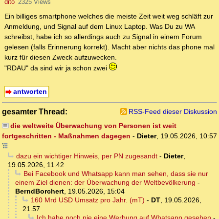
dito
2325 Views
Ein billiges smartphone welches die meiste Zeit weit weg schläft zur
Anmeldung, und Signal auf dem Linux Laptop. Was Du zu WA
schreibst, habe ich so allerdings auch zu Signal in einem Forum
gelesen (falls Erinnerung korrekt). Macht aber nichts das phone mal
kurz für diesen Zweck aufzuwecken.
"RDAU" da sind wir ja schon zwei
antworten
gesamter Thread:
RSS-Feed dieser Diskussion
die weltweite Überwachung von Personen ist weit
fortgeschritten - Maßnahmen dagegen
-
Dieter
,
19.05.2026, 10:57
dazu ein wichtiger Hinweis, per PN zugesandt
-
Dieter
,
19.05.2026, 11:42
Bei Facebook und Whatsapp kann man sehen, dass sie nur
einem Ziel dienen: der Überwachung der Weltbevölkerung
-
BerndBorchert
,
19.05.2026, 15:04
160 Mrd USD Umsatz pro Jahr. (mT)
-
DT
,
19.05.2026,
21:57
Ich habe noch nie eine Werbung auf Whatsapp gesehen
-