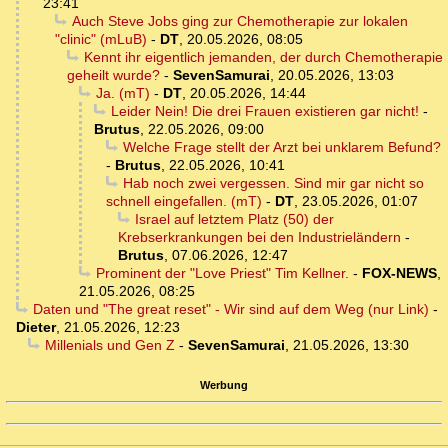
23:41
Auch Steve Jobs ging zur Chemotherapie zur lokalen
"clinic" (mLuB)
-
DT
,
20.05.2026, 08:05
Kennt ihr eigentlich jemanden, der durch Chemotherapie
geheilt wurde?
-
SevenSamurai
,
20.05.2026, 13:03
Ja. (mT)
-
DT
,
20.05.2026, 14:44
Leider Nein! Die drei Frauen existieren gar nicht!
-
Brutus
,
22.05.2026, 09:00
Welche Frage stellt der Arzt bei unklarem Befund?
-
Brutus
,
22.05.2026, 10:41
Hab noch zwei vergessen. Sind mir gar nicht so
schnell eingefallen. (mT)
-
DT
,
23.05.2026, 01:07
Israel auf letztem Platz (50) der
Krebserkrankungen bei den Industrieländern
-
Brutus
,
07.06.2026, 12:47
Prominent der "Love Priest" Tim Kellner.
-
FOX-NEWS
,
21.05.2026, 08:25
Daten und "The great reset" - Wir sind auf dem Weg (nur Link)
-
Dieter
,
21.05.2026, 12:23
Millenials und Gen Z
-
SevenSamurai
,
21.05.2026, 13:30
Werbung