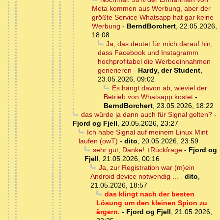
Meta kommen aus Werbung, aber der
größte Service Whatsapp hat gar keine
Werbung
-
BerndBorchert
,
22.05.2026,
18:08
Ja, das deutet für mich darauf hin,
dass Facebook und Instagramm
hochprofitabel die Werbeeinnahmen
generieren
-
Hardy, der Student
,
23.05.2026, 09:02
Es hängt davon ab, wieviel der
Betrieb von Whatsapp kostet
-
BerndBorchert
,
23.05.2026, 18:22
das würde ja dann auch für Signal gelten?
-
Fjord og Fjell
,
20.05.2026, 23:27
Ich habe Signal auf meinem Linux Mint
laufen (owT)
-
dito
,
20.05.2026, 23:59
sehr gut, Danke! +Rückfrage
-
Fjord og
Fjell
,
21.05.2026, 00:16
Ja, zur Registration war (m)ein
Android device notwendig ...
-
dito
,
21.05.2026, 18:57
das klingt nach der besten
Lösung um den kleinen Spion zu
ärgern.
-
Fjord og Fjell
,
21.05.2026,