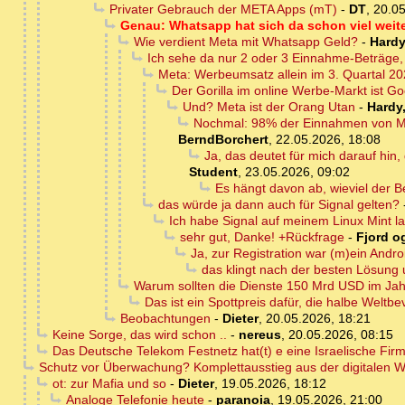
Privater Gebrauch der META Apps (mT)
-
DT
,
20.05
Genau: Whatsapp hat sich da schon viel weite
Wie verdient Meta mit Whatsapp Geld?
-
Hardy
Ich sehe da nur 2 oder 3 Einnahme-Beträge,
Meta: Werbeumsatz allein im 3. Quartal 20
Der Gorilla im online Werbe-Markt ist G
Und? Meta ist der Orang Utan
-
Hardy
Nochmal: 98% der Einnahmen von Me
BerndBorchert
,
22.05.2026, 18:08
Ja, das deutet für mich darauf hi
Student
,
23.05.2026, 09:02
Es hängt davon ab, wieviel der B
das würde ja dann auch für Signal gelten?
Ich habe Signal auf meinem Linux Mint l
sehr gut, Danke! +Rückfrage
-
Fjord og
Ja, zur Registration war (m)ein Andro
das klingt nach der besten Lösung 
Warum sollten die Dienste 150 Mrd USD im Jah
Das ist ein Spottpreis dafür, die halbe Wel
Beobachtungen
-
Dieter
,
20.05.2026, 18:21
Keine Sorge, das wird schon ..
-
nereus
,
20.05.2026, 08:15
Das Deutsche Telekom Festnetz hat(t) e eine Israelische Fir
Schutz vor Überwachung? Komplettausstieg aus der digitalen W
ot: zur Mafia und so
-
Dieter
,
19.05.2026, 18:12
Analoge Telefonie heute
-
paranoia
,
19.05.2026, 21:00