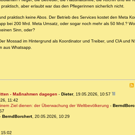
raktisch, aber erlaubt war das den Pflegerinnen sicherlich nicht.
d praktisch keine Abos. Der Betrieb des Services kostet den Meta Ko
Whatsapp bei 200 Mrd. Meta Umsatz, oder sogar noch mehr als 50 Mrd.? 
keinen Sinn, oder?
r Mossad im Hintergrund als Koordinator und Treiber, und CIA und NS
en aus Whatsapp.
ritten - Maßnahmen dagegen
-
Dieter
,
19.05.2026, 10:57
26, 11:42
inem Ziel dienen: der Überwachung der Weltbevölkerung
-
BerndBorc
:57
-
BerndBorchert
,
20.05.2026, 10:29
 15:02