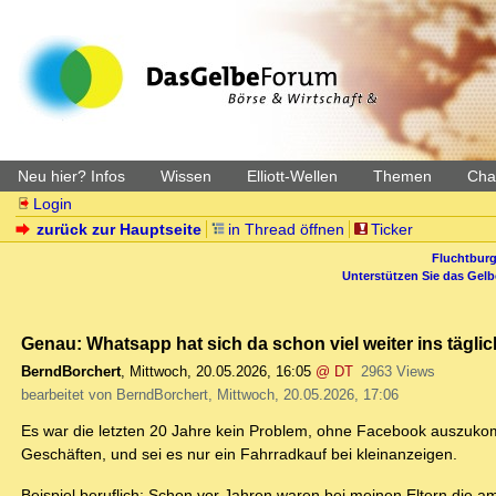
Neu hier? Infos
Wissen
Elliott-Wellen
Themen
Char
Login
zurück zur Hauptseite
in Thread öffnen
Ticker
Fluchtburg
Unterstützen Sie das Gel
Genau: Whatsapp hat sich da schon viel weiter ins tägli
BerndBorchert
,
Mittwoch, 20.05.2026, 16:05
@ DT
2963 Views
bearbeitet von BerndBorchert, Mittwoch, 20.05.2026, 17:06
Es war die letzten 20 Jahre kein Problem, ohne Facebook auszukomme
Geschäften, und sei es nur ein Fahrradkauf bei kleinanzeigen.
Beispiel beruflich: Schon vor Jahren waren bei meinen Eltern die am