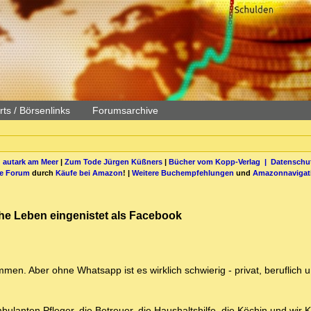
ts / Börsenlinks
Forumsarchive
 autark am Meer
|
Zum Tode Jürgen Küßners
|
Bücher vom Kopp-Verlag |
Datenschut
be Forum
durch
Käufe bei Amazon
! |
Weitere Buchempfehlungen
und
Amazonnavigat
che Leben eingenistet als Facebook
n. Aber ohne Whatsapp ist es wirklich schwierig - privat, beruflich u
bulanten Pfleger, die Betreuer, die Haushaltshilfe, die Köchin und wir 