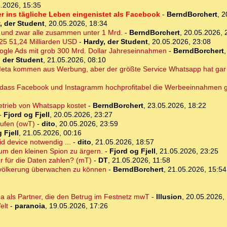
.2026, 15:35
r ins tägliche Leben eingenistet als Facebook
-
BerndBorchert
,
2
, der Student
,
20.05.2026, 18:34
 und zwar alle zusammen unter 1 Mrd.
-
BerndBorchert
,
20.05.2026, 
25 51,24 Milliarden USD
-
Hardy, der Student
,
20.05.2026, 23:08
oogle Ads mit grob 300 Mrd. Dollar Jahreseinnahmen
-
BerndBorchert
, der Student
,
21.05.2026, 08:10
ta kommen aus Werbung, aber der größte Service Whatsapp hat gar
n, dass Facebook und Instagramm hochprofitabel die Werbeeinnahmen 
etrieb von Whatsapp kostet
-
BerndBorchert
,
23.05.2026, 18:22
-
Fjord og Fjell
,
20.05.2026, 23:27
aufen (owT)
-
dito
,
20.05.2026, 23:59
 Fjell
,
21.05.2026, 00:16
id device notwendig ...
-
dito
,
21.05.2026, 18:57
um den kleinen Spion zu ärgern.
-
Fjord og Fjell
,
21.05.2026, 23:25
r für die Daten zahlen? (mT)
-
DT
,
21.05.2026, 11:58
tbevölkerung überwachen zu können
-
BerndBorchert
,
21.05.2026, 15:54
ma als Partner, die den Betrug im Festnetz mwT
-
Illusion
,
20.05.2026, 
elt
-
paranoia
,
19.05.2026, 17:26