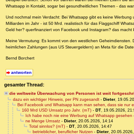
Whatsapp in Kontakt, sogar bei gesundheitlichen Themen - das war p
Und nochmal mein Verdacht: Bei Whatsapp gibt es keine Werbung un
Milliarden im Jahr - ist 50 Mrd. realistisch für das Flaggschiff 
Geld her? querfinanziert von Facebook und Instagram? das macht 
Meine Vermutung: Es kommt von den westlichen Geheimdiensten. De
heimlichen Zahlungen (aus US Steuergeldern) an Meta für die Dat
Bernd Borchert
antworten
gesamter Thread:
die weltweite Überwachung von Personen ist weit fortgesch
dazu ein wichtiger Hinweis, per PN zugesandt
-
Dieter
,
19.05.20
Bei Facebook und Whatsapp kann man sehen, dass sie nur e
160 Mrd USD Umsatz pro Jahr. (mT)
-
DT
,
19.05.2026, 21
Ich habe noch nie eine Werbung auf Whatsapp gesehen
ne Menge Umsatz
-
Dieter
,
20.05.2026, 14:14
Total sinnlos? (mT)
-
DT
,
20.05.2026, 14:47
betrieblicher, beruflicher Nutzen
-
Dieter
,
20.05.2026,