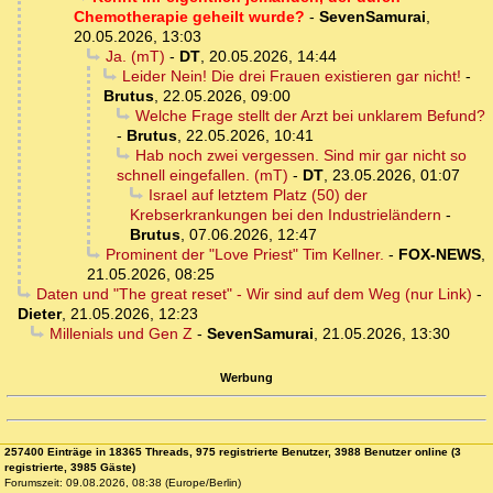
Chemotherapie geheilt wurde?
-
SevenSamurai
,
20.05.2026, 13:03
Ja. (mT)
-
DT
,
20.05.2026, 14:44
Leider Nein! Die drei Frauen existieren gar nicht!
-
Brutus
,
22.05.2026, 09:00
Welche Frage stellt der Arzt bei unklarem Befund?
-
Brutus
,
22.05.2026, 10:41
Hab noch zwei vergessen. Sind mir gar nicht so
schnell eingefallen. (mT)
-
DT
,
23.05.2026, 01:07
Israel auf letztem Platz (50) der
Krebserkrankungen bei den Industrieländern
-
Brutus
,
07.06.2026, 12:47
Prominent der "Love Priest" Tim Kellner.
-
FOX-NEWS
,
21.05.2026, 08:25
Daten und "The great reset" - Wir sind auf dem Weg (nur Link)
-
Dieter
,
21.05.2026, 12:23
Millenials und Gen Z
-
SevenSamurai
,
21.05.2026, 13:30
Werbung
257400 Einträge in 18365 Threads, 975 registrierte Benutzer, 3988 Benutzer online (3
registrierte, 3985 Gäste)
Forumszeit: 09.08.2026, 08:38 (Europe/Berlin)