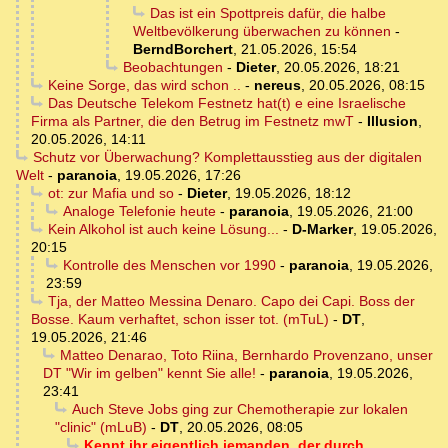
Das ist ein Spottpreis dafür, die halbe
Weltbevölkerung überwachen zu können
-
BerndBorchert
,
21.05.2026, 15:54
Beobachtungen
-
Dieter
,
20.05.2026, 18:21
Keine Sorge, das wird schon ..
-
nereus
,
20.05.2026, 08:15
Das Deutsche Telekom Festnetz hat(t) e eine Israelische
Firma als Partner, die den Betrug im Festnetz mwT
-
Illusion
,
20.05.2026, 14:11
Schutz vor Überwachung? Komplettausstieg aus der digitalen
Welt
-
paranoia
,
19.05.2026, 17:26
ot: zur Mafia und so
-
Dieter
,
19.05.2026, 18:12
Analoge Telefonie heute
-
paranoia
,
19.05.2026, 21:00
Kein Alkohol ist auch keine Lösung...
-
D-Marker
,
19.05.2026,
20:15
Kontrolle des Menschen vor 1990
-
paranoia
,
19.05.2026,
23:59
Tja, der Matteo Messina Denaro. Capo dei Capi. Boss der
Bosse. Kaum verhaftet, schon isser tot. (mTuL)
-
DT
,
19.05.2026, 21:46
Matteo Denarao, Toto Riina, Bernhardo Provenzano, unser
DT "Wir im gelben" kennt Sie alle!
-
paranoia
,
19.05.2026,
23:41
Auch Steve Jobs ging zur Chemotherapie zur lokalen
"clinic" (mLuB)
-
DT
,
20.05.2026, 08:05
Kennt ihr eigentlich jemanden, der durch