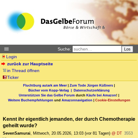
Suche:
Los
Login
zurück zur Hauptseite
in Thread öffnen
Ticker
Fluchtburg autark am Meer
|
Zum Tode Jürgen Küßners
|
Bücher vom Kopp-Verlag |
Datenschutzerklärung
Unterstützen Sie das Gelbe Forum
durch
Käufe bei Amazon
! |
Weitere Buchempfehlungen
und
Amazonnavigation
|
Cookie-Einstellungen
Kennt ihr eigentlich jemanden, der durch Chemotherapie
geheilt wurde?
SevenSamurai
,
Mittwoch, 20.05.2026, 13:03
(vor 81 Tagen)
@ DT
3553