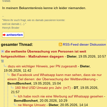
Views
In meinem Bekanntenkreis kenne ich leider niemanden.
--
"Wenn ihr euch fragt, wie es damals passieren konnte:
weil sie damals (...)."
Henryk Broder
antworten
gesamter Thread:
RSS-Feed dieser Diskussion
die weltweite Überwachung von Personen ist weit
fortgeschritten - Maßnahmen dagegen
-
Dieter
,
19.05.2026, 10:57
dazu ein wichtiger Hinweis, per PN zugesandt
-
Dieter
,
19.05.2026, 11:42
Bei Facebook und Whatsapp kann man sehen, dass sie nur
einem Ziel dienen: der Überwachung der Weltbevölkerung
-
BerndBorchert
,
19.05.2026, 15:04
160 Mrd USD Umsatz pro Jahr. (mT)
-
DT
,
19.05.2026,
21:57
Ich habe noch nie eine Werbung auf Whatsapp gesehen
-
BerndBorchert
,
20.05.2026, 10:29
ne Menge Umsatz
-
Dieter
,
20.05.2026, 14:14