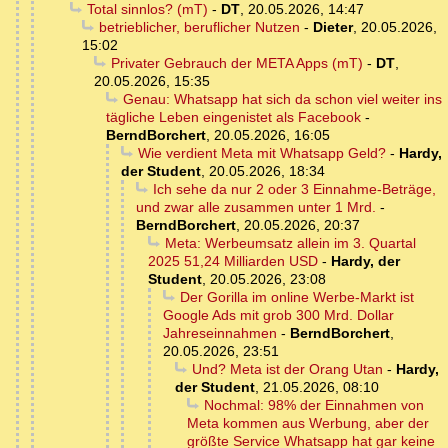
Total sinnlos? (mT)
-
DT
,
20.05.2026, 14:47
betrieblicher, beruflicher Nutzen
-
Dieter
,
20.05.2026,
15:02
Privater Gebrauch der META Apps (mT)
-
DT
,
20.05.2026, 15:35
Genau: Whatsapp hat sich da schon viel weiter ins
tägliche Leben eingenistet als Facebook
-
BerndBorchert
,
20.05.2026, 16:05
Wie verdient Meta mit Whatsapp Geld?
-
Hardy,
der Student
,
20.05.2026, 18:34
Ich sehe da nur 2 oder 3 Einnahme-Beträge,
und zwar alle zusammen unter 1 Mrd.
-
BerndBorchert
,
20.05.2026, 20:37
Meta: Werbeumsatz allein im 3. Quartal
2025 51,24 Milliarden USD
-
Hardy, der
Student
,
20.05.2026, 23:08
Der Gorilla im online Werbe-Markt ist
Google Ads mit grob 300 Mrd. Dollar
Jahreseinnahmen
-
BerndBorchert
,
20.05.2026, 23:51
Und? Meta ist der Orang Utan
-
Hardy,
der Student
,
21.05.2026, 08:10
Nochmal: 98% der Einnahmen von
Meta kommen aus Werbung, aber der
größte Service Whatsapp hat gar keine