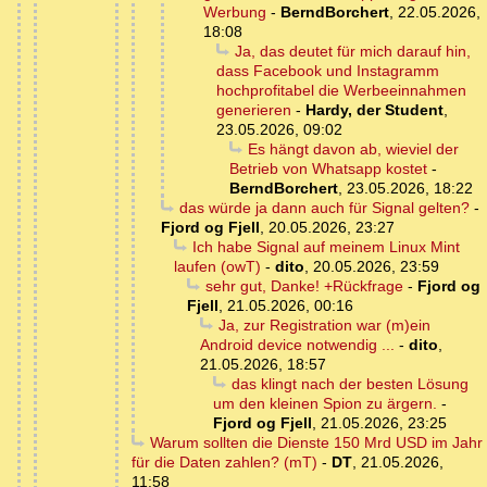
Werbung
-
BerndBorchert
,
22.05.2026,
18:08
Ja, das deutet für mich darauf hin,
dass Facebook und Instagramm
hochprofitabel die Werbeeinnahmen
generieren
-
Hardy, der Student
,
23.05.2026, 09:02
Es hängt davon ab, wieviel der
Betrieb von Whatsapp kostet
-
BerndBorchert
,
23.05.2026, 18:22
das würde ja dann auch für Signal gelten?
-
Fjord og Fjell
,
20.05.2026, 23:27
Ich habe Signal auf meinem Linux Mint
laufen (owT)
-
dito
,
20.05.2026, 23:59
sehr gut, Danke! +Rückfrage
-
Fjord og
Fjell
,
21.05.2026, 00:16
Ja, zur Registration war (m)ein
Android device notwendig ...
-
dito
,
21.05.2026, 18:57
das klingt nach der besten Lösung
um den kleinen Spion zu ärgern.
-
Fjord og Fjell
,
21.05.2026, 23:25
Warum sollten die Dienste 150 Mrd USD im Jahr
für die Daten zahlen? (mT)
-
DT
,
21.05.2026,
11:58