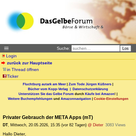
Suche:
Los
Login
zurück zur Hauptseite
in Thread öffnen
Ticker
Fluchtburg autark am Meer
|
Zum Tode Jürgen Küßners
|
Bücher vom Kopp-Verlag |
Datenschutzerklärung
Unterstützen Sie das Gelbe Forum
durch
Käufe bei Amazon
! |
Weitere Buchempfehlungen
und
Amazonnavigation
|
Cookie-Einstellungen
Privater Gebrauch der META Apps (mT)
DT
,
Mittwoch, 20.05.2026, 15:35
(vor 82 Tagen)
@ Dieter
3083 Views
Hallo Dieter,