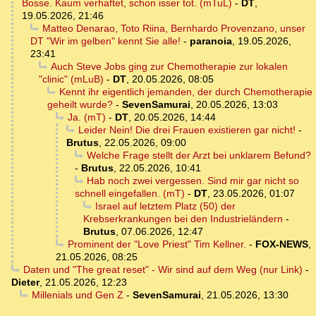
Bosse. Kaum verhaftet, schon isser tot. (mTuL)
-
DT
,
19.05.2026, 21:46
Matteo Denarao, Toto Riina, Bernhardo Provenzano, unser
DT "Wir im gelben" kennt Sie alle!
-
paranoia
,
19.05.2026,
23:41
Auch Steve Jobs ging zur Chemotherapie zur lokalen
"clinic" (mLuB)
-
DT
,
20.05.2026, 08:05
Kennt ihr eigentlich jemanden, der durch Chemotherapie
geheilt wurde?
-
SevenSamurai
,
20.05.2026, 13:03
Ja. (mT)
-
DT
,
20.05.2026, 14:44
Leider Nein! Die drei Frauen existieren gar nicht!
-
Brutus
,
22.05.2026, 09:00
Welche Frage stellt der Arzt bei unklarem Befund?
-
Brutus
,
22.05.2026, 10:41
Hab noch zwei vergessen. Sind mir gar nicht so
schnell eingefallen. (mT)
-
DT
,
23.05.2026, 01:07
Israel auf letztem Platz (50) der
Krebserkrankungen bei den Industrieländern
-
Brutus
,
07.06.2026, 12:47
Prominent der "Love Priest" Tim Kellner.
-
FOX-NEWS
,
21.05.2026, 08:25
Daten und "The great reset" - Wir sind auf dem Weg (nur Link)
-
Dieter
,
21.05.2026, 12:23
Millenials und Gen Z
-
SevenSamurai
,
21.05.2026, 13:30