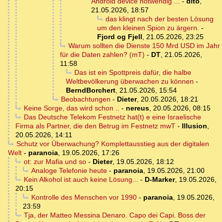
Android device notwendig ...
-
dito
,
21.05.2026, 18:57
das klingt nach der besten Lösung
um den kleinen Spion zu ärgern.
-
Fjord og Fjell
,
21.05.2026, 23:25
Warum sollten die Dienste 150 Mrd USD im Jahr
für die Daten zahlen? (mT)
-
DT
,
21.05.2026,
11:58
Das ist ein Spottpreis dafür, die halbe
Weltbevölkerung überwachen zu können
-
BerndBorchert
,
21.05.2026, 15:54
Beobachtungen
-
Dieter
,
20.05.2026, 18:21
Keine Sorge, das wird schon ..
-
nereus
,
20.05.2026, 08:15
Das Deutsche Telekom Festnetz hat(t) e eine Israelische
Firma als Partner, die den Betrug im Festnetz mwT
-
Illusion
,
20.05.2026, 14:11
Schutz vor Überwachung? Komplettausstieg aus der digitalen
Welt
-
paranoia
,
19.05.2026, 17:26
ot: zur Mafia und so
-
Dieter
,
19.05.2026, 18:12
Analoge Telefonie heute
-
paranoia
,
19.05.2026, 21:00
Kein Alkohol ist auch keine Lösung...
-
D-Marker
,
19.05.2026,
20:15
Kontrolle des Menschen vor 1990
-
paranoia
,
19.05.2026,
23:59
Tja, der Matteo Messina Denaro. Capo dei Capi. Boss der