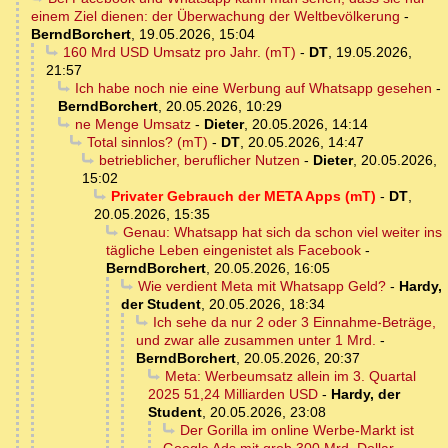
einem Ziel dienen: der Überwachung der Weltbevölkerung
-
BerndBorchert
,
19.05.2026, 15:04
160 Mrd USD Umsatz pro Jahr. (mT)
-
DT
,
19.05.2026,
21:57
Ich habe noch nie eine Werbung auf Whatsapp gesehen
-
BerndBorchert
,
20.05.2026, 10:29
ne Menge Umsatz
-
Dieter
,
20.05.2026, 14:14
Total sinnlos? (mT)
-
DT
,
20.05.2026, 14:47
betrieblicher, beruflicher Nutzen
-
Dieter
,
20.05.2026,
15:02
Privater Gebrauch der META Apps (mT)
-
DT
,
20.05.2026, 15:35
Genau: Whatsapp hat sich da schon viel weiter ins
tägliche Leben eingenistet als Facebook
-
BerndBorchert
,
20.05.2026, 16:05
Wie verdient Meta mit Whatsapp Geld?
-
Hardy,
der Student
,
20.05.2026, 18:34
Ich sehe da nur 2 oder 3 Einnahme-Beträge,
und zwar alle zusammen unter 1 Mrd.
-
BerndBorchert
,
20.05.2026, 20:37
Meta: Werbeumsatz allein im 3. Quartal
2025 51,24 Milliarden USD
-
Hardy, der
Student
,
20.05.2026, 23:08
Der Gorilla im online Werbe-Markt ist