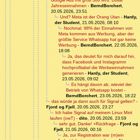
Google Ads mit grob 300 Mrd. Dollar
Jahreseinnahmen
-
BerndBorchert
,
20.05.2026, 23:51
Und? Meta ist der Orang Utan
-
Hardy,
der Student
,
21.05.2026, 08:10
Nochmal: 98% der Einnahmen von
Meta kommen aus Werbung, aber der
größte Service Whatsapp hat gar keine
Werbung
-
BerndBorchert
,
22.05.2026,
18:08
Ja, das deutet für mich darauf hin,
dass Facebook und Instagramm
hochprofitabel die Werbeeinnahmen
generieren
-
Hardy, der Student
,
23.05.2026, 09:02
Es hängt davon ab, wieviel der
Betrieb von Whatsapp kostet
-
BerndBorchert
,
23.05.2026, 18:22
das würde ja dann auch für Signal gelten?
-
Fjord og Fjell
,
20.05.2026, 23:27
Ich habe Signal auf meinem Linux Mint
laufen (owT)
-
dito
,
20.05.2026, 23:59
sehr gut, Danke! +Rückfrage
-
Fjord og
Fjell
,
21.05.2026, 00:16
Ja, zur Registration war (m)ein