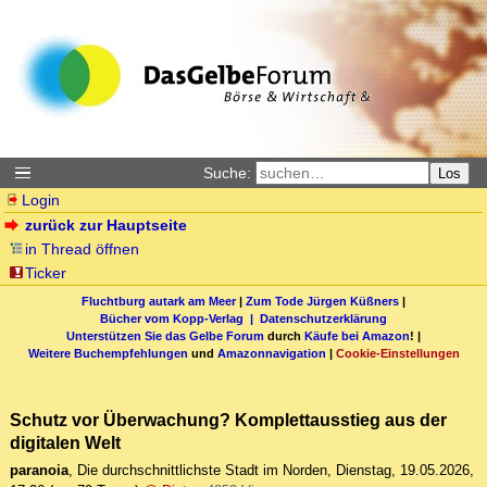
Suche:
Los
Login
zurück zur Hauptseite
in Thread öffnen
Ticker
Fluchtburg autark am Meer
|
Zum Tode Jürgen Küßners
|
Bücher vom Kopp-Verlag |
Datenschutzerklärung
Unterstützen Sie das Gelbe Forum
durch
Käufe bei Amazon
! |
Weitere Buchempfehlungen
und
Amazonnavigation
|
Cookie-Einstellungen
Schutz vor Überwachung? Komplettausstieg aus der
digitalen Welt
paranoia
,
Die durchschnittlichste Stadt im Norden
,
Dienstag, 19.05.2026,