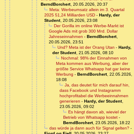
BerndBorchert
,
20.05.2026, 20:37
Meta: Werbeumsatz allein im 3. Quartal
2025 51,24 Milliarden USD
-
Hardy, der
Student
,
20.05.2026, 23:08
Der Gorilla im online Werbe-Markt ist
Google Ads mit grob 300 Mrd. Dollar
Jahreseinnahmen
-
BerndBorchert
,
20.05.2026, 23:51
Und? Meta ist der Orang Utan
-
Hardy,
der Student
,
21.05.2026, 08:10
Nochmal: 98% der Einnahmen von
Meta kommen aus Werbung, aber der
größte Service Whatsapp hat gar keine
Werbung
-
BerndBorchert
,
22.05.2026,
18:08
Ja, das deutet für mich darauf hin,
dass Facebook und Instagramm
hochprofitabel die Werbeeinnahmen
generieren
-
Hardy, der Student
,
23.05.2026, 09:02
Es hängt davon ab, wieviel der
Betrieb von Whatsapp kostet
-
BerndBorchert
,
23.05.2026, 18:22
das würde ja dann auch für Signal gelten?
-
Fjord og Fjell
,
20.05.2026, 23:27