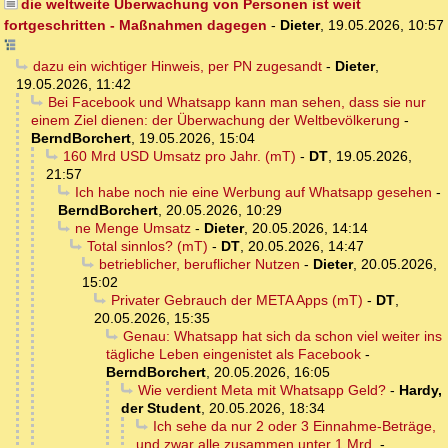
die weltweite Überwachung von Personen ist weit
fortgeschritten - Maßnahmen dagegen
-
Dieter
,
19.05.2026, 10:57
dazu ein wichtiger Hinweis, per PN zugesandt
-
Dieter
,
19.05.2026, 11:42
Bei Facebook und Whatsapp kann man sehen, dass sie nur
einem Ziel dienen: der Überwachung der Weltbevölkerung
-
BerndBorchert
,
19.05.2026, 15:04
160 Mrd USD Umsatz pro Jahr. (mT)
-
DT
,
19.05.2026,
21:57
Ich habe noch nie eine Werbung auf Whatsapp gesehen
-
BerndBorchert
,
20.05.2026, 10:29
ne Menge Umsatz
-
Dieter
,
20.05.2026, 14:14
Total sinnlos? (mT)
-
DT
,
20.05.2026, 14:47
betrieblicher, beruflicher Nutzen
-
Dieter
,
20.05.2026,
15:02
Privater Gebrauch der META Apps (mT)
-
DT
,
20.05.2026, 15:35
Genau: Whatsapp hat sich da schon viel weiter ins
tägliche Leben eingenistet als Facebook
-
BerndBorchert
,
20.05.2026, 16:05
Wie verdient Meta mit Whatsapp Geld?
-
Hardy,
der Student
,
20.05.2026, 18:34
Ich sehe da nur 2 oder 3 Einnahme-Beträge,
und zwar alle zusammen unter 1 Mrd.
-