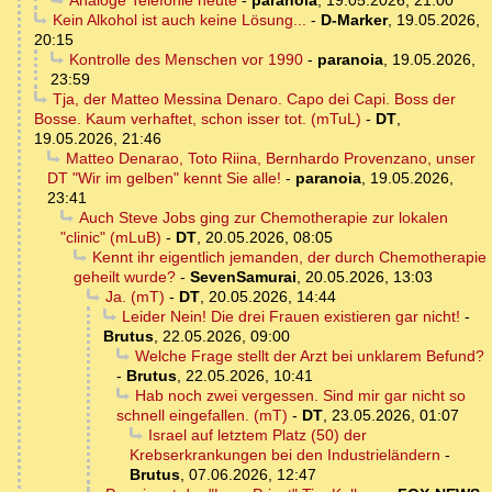
Analoge Telefonie heute
-
paranoia
,
19.05.2026, 21:00
Kein Alkohol ist auch keine Lösung...
-
D-Marker
,
19.05.2026,
20:15
Kontrolle des Menschen vor 1990
-
paranoia
,
19.05.2026,
23:59
Tja, der Matteo Messina Denaro. Capo dei Capi. Boss der
Bosse. Kaum verhaftet, schon isser tot. (mTuL)
-
DT
,
19.05.2026, 21:46
Matteo Denarao, Toto Riina, Bernhardo Provenzano, unser
DT "Wir im gelben" kennt Sie alle!
-
paranoia
,
19.05.2026,
23:41
Auch Steve Jobs ging zur Chemotherapie zur lokalen
"clinic" (mLuB)
-
DT
,
20.05.2026, 08:05
Kennt ihr eigentlich jemanden, der durch Chemotherapie
geheilt wurde?
-
SevenSamurai
,
20.05.2026, 13:03
Ja. (mT)
-
DT
,
20.05.2026, 14:44
Leider Nein! Die drei Frauen existieren gar nicht!
-
Brutus
,
22.05.2026, 09:00
Welche Frage stellt der Arzt bei unklarem Befund?
-
Brutus
,
22.05.2026, 10:41
Hab noch zwei vergessen. Sind mir gar nicht so
schnell eingefallen. (mT)
-
DT
,
23.05.2026, 01:07
Israel auf letztem Platz (50) der
Krebserkrankungen bei den Industrieländern
-
Brutus
,
07.06.2026, 12:47