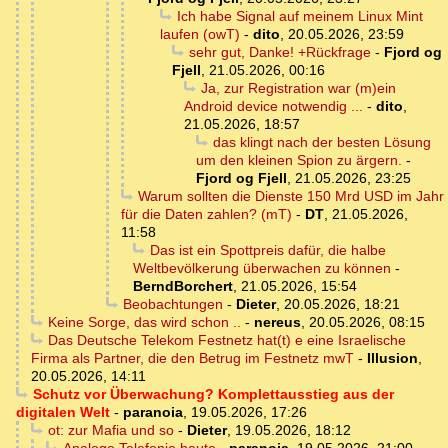
Ich habe Signal auf meinem Linux Mint
laufen (owT)
-
dito
,
20.05.2026, 23:59
sehr gut, Danke! +Rückfrage
-
Fjord og
Fjell
,
21.05.2026, 00:16
Ja, zur Registration war (m)ein
Android device notwendig ...
-
dito
,
21.05.2026, 18:57
das klingt nach der besten Lösung
um den kleinen Spion zu ärgern.
-
Fjord og Fjell
,
21.05.2026, 23:25
Warum sollten die Dienste 150 Mrd USD im Jahr
für die Daten zahlen? (mT)
-
DT
,
21.05.2026,
11:58
Das ist ein Spottpreis dafür, die halbe
Weltbevölkerung überwachen zu können
-
BerndBorchert
,
21.05.2026, 15:54
Beobachtungen
-
Dieter
,
20.05.2026, 18:21
Keine Sorge, das wird schon ..
-
nereus
,
20.05.2026, 08:15
Das Deutsche Telekom Festnetz hat(t) e eine Israelische
Firma als Partner, die den Betrug im Festnetz mwT
-
Illusion
,
20.05.2026, 14:11
Schutz vor Überwachung? Komplettausstieg aus der
digitalen Welt
-
paranoia
,
19.05.2026, 17:26
ot: zur Mafia und so
-
Dieter
,
19.05.2026, 18:12