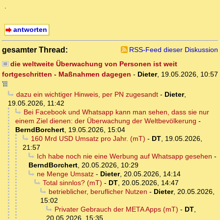
.
antworten
gesamter Thread:
RSS-Feed dieser Diskussion
die weltweite Überwachung von Personen ist weit
fortgeschritten - Maßnahmen dagegen
-
Dieter
,
19.05.2026, 10:57
dazu ein wichtiger Hinweis, per PN zugesandt
-
Dieter
,
19.05.2026, 11:42
Bei Facebook und Whatsapp kann man sehen, dass sie nur
einem Ziel dienen: der Überwachung der Weltbevölkerung
-
BerndBorchert
,
19.05.2026, 15:04
160 Mrd USD Umsatz pro Jahr. (mT)
-
DT
,
19.05.2026,
21:57
Ich habe noch nie eine Werbung auf Whatsapp gesehen
-
BerndBorchert
,
20.05.2026, 10:29
ne Menge Umsatz
-
Dieter
,
20.05.2026, 14:14
Total sinnlos? (mT)
-
DT
,
20.05.2026, 14:47
betrieblicher, beruflicher Nutzen
-
Dieter
,
20.05.2026,
15:02
Privater Gebrauch der META Apps (mT)
-
DT
,
20.05.2026, 15:35