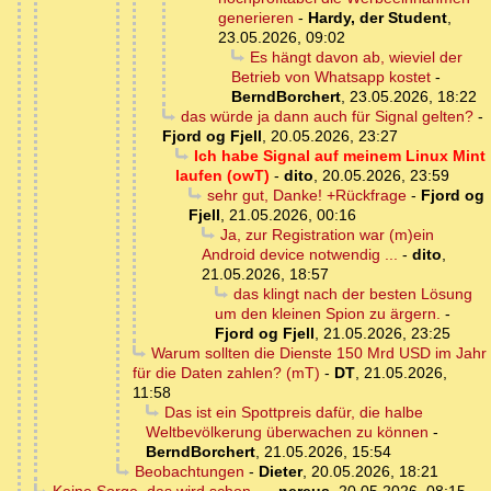
generieren
-
Hardy, der Student
,
23.05.2026, 09:02
Es hängt davon ab, wieviel der
Betrieb von Whatsapp kostet
-
BerndBorchert
,
23.05.2026, 18:22
das würde ja dann auch für Signal gelten?
-
Fjord og Fjell
,
20.05.2026, 23:27
Ich habe Signal auf meinem Linux Mint
laufen (owT)
-
dito
,
20.05.2026, 23:59
sehr gut, Danke! +Rückfrage
-
Fjord og
Fjell
,
21.05.2026, 00:16
Ja, zur Registration war (m)ein
Android device notwendig ...
-
dito
,
21.05.2026, 18:57
das klingt nach der besten Lösung
um den kleinen Spion zu ärgern.
-
Fjord og Fjell
,
21.05.2026, 23:25
Warum sollten die Dienste 150 Mrd USD im Jahr
für die Daten zahlen? (mT)
-
DT
,
21.05.2026,
11:58
Das ist ein Spottpreis dafür, die halbe
Weltbevölkerung überwachen zu können
-
BerndBorchert
,
21.05.2026, 15:54
Beobachtungen
-
Dieter
,
20.05.2026, 18:21