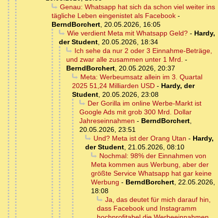
Genau: Whatsapp hat sich da schon viel weiter ins
tägliche Leben eingenistet als Facebook
-
BerndBorchert
,
20.05.2026, 16:05
Wie verdient Meta mit Whatsapp Geld?
-
Hardy,
der Student
,
20.05.2026, 18:34
Ich sehe da nur 2 oder 3 Einnahme-Beträge,
und zwar alle zusammen unter 1 Mrd.
-
BerndBorchert
,
20.05.2026, 20:37
Meta: Werbeumsatz allein im 3. Quartal
2025 51,24 Milliarden USD
-
Hardy, der
Student
,
20.05.2026, 23:08
Der Gorilla im online Werbe-Markt ist
Google Ads mit grob 300 Mrd. Dollar
Jahreseinnahmen
-
BerndBorchert
,
20.05.2026, 23:51
Und? Meta ist der Orang Utan
-
Hardy,
der Student
,
21.05.2026, 08:10
Nochmal: 98% der Einnahmen von
Meta kommen aus Werbung, aber der
größte Service Whatsapp hat gar keine
Werbung
-
BerndBorchert
,
22.05.2026,
18:08
Ja, das deutet für mich darauf hin,
dass Facebook und Instagramm
hochprofitabel die Werbeeinnahmen