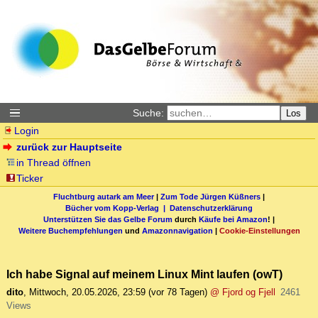
Suche:
Los
Login
zurück zur Hauptseite
in Thread öffnen
Ticker
Fluchtburg autark am Meer
|
Zum Tode Jürgen Küßners
|
Bücher vom Kopp-Verlag |
Datenschutzerklärung
Unterstützen Sie das Gelbe Forum
durch
Käufe bei Amazon
! |
Weitere Buchempfehlungen
und
Amazonnavigation
|
Cookie-Einstellungen
Ich habe Signal auf meinem Linux Mint laufen (owT)
dito
,
Mittwoch, 20.05.2026, 23:59
(vor 78 Tagen)
@ Fjord og Fjell
2461
Views