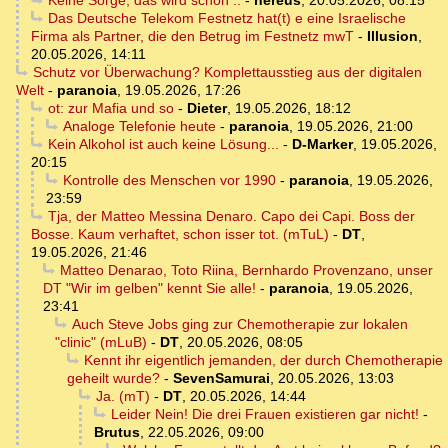
Keine Sorge, das wird schon ..
-
nereus
,
20.05.2026, 08:15
Das Deutsche Telekom Festnetz hat(t) e eine Israelische
Firma als Partner, die den Betrug im Festnetz mwT
-
Illusion
,
20.05.2026, 14:11
Schutz vor Überwachung? Komplettausstieg aus der digitalen
Welt
-
paranoia
,
19.05.2026, 17:26
ot: zur Mafia und so
-
Dieter
,
19.05.2026, 18:12
Analoge Telefonie heute
-
paranoia
,
19.05.2026, 21:00
Kein Alkohol ist auch keine Lösung...
-
D-Marker
,
19.05.2026,
20:15
Kontrolle des Menschen vor 1990
-
paranoia
,
19.05.2026,
23:59
Tja, der Matteo Messina Denaro. Capo dei Capi. Boss der
Bosse. Kaum verhaftet, schon isser tot. (mTuL)
-
DT
,
19.05.2026, 21:46
Matteo Denarao, Toto Riina, Bernhardo Provenzano, unser
DT "Wir im gelben" kennt Sie alle!
-
paranoia
,
19.05.2026,
23:41
Auch Steve Jobs ging zur Chemotherapie zur lokalen
"clinic" (mLuB)
-
DT
,
20.05.2026, 08:05
Kennt ihr eigentlich jemanden, der durch Chemotherapie
geheilt wurde?
-
SevenSamurai
,
20.05.2026, 13:03
Ja. (mT)
-
DT
,
20.05.2026, 14:44
Leider Nein! Die drei Frauen existieren gar nicht!
-
Brutus
,
22.05.2026, 09:00