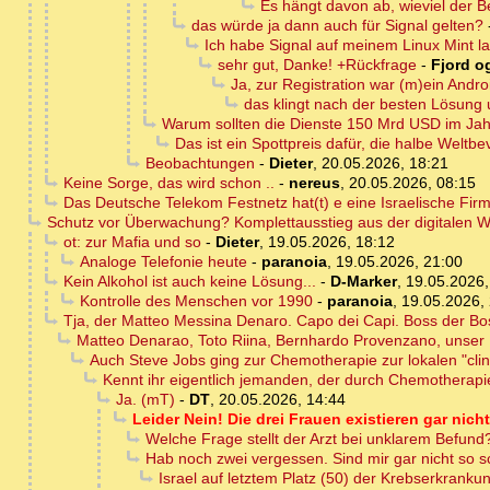
Es hängt davon ab, wieviel der B
das würde ja dann auch für Signal gelten?
Ich habe Signal auf meinem Linux Mint l
sehr gut, Danke! +Rückfrage
-
Fjord og
Ja, zur Registration war (m)ein Andro
das klingt nach der besten Lösung 
Warum sollten die Dienste 150 Mrd USD im Jah
Das ist ein Spottpreis dafür, die halbe Wel
Beobachtungen
-
Dieter
,
20.05.2026, 18:21
Keine Sorge, das wird schon ..
-
nereus
,
20.05.2026, 08:15
Das Deutsche Telekom Festnetz hat(t) e eine Israelische Fir
Schutz vor Überwachung? Komplettausstieg aus der digitalen W
ot: zur Mafia und so
-
Dieter
,
19.05.2026, 18:12
Analoge Telefonie heute
-
paranoia
,
19.05.2026, 21:00
Kein Alkohol ist auch keine Lösung...
-
D-Marker
,
19.05.2026,
Kontrolle des Menschen vor 1990
-
paranoia
,
19.05.2026,
Tja, der Matteo Messina Denaro. Capo dei Capi. Boss der Bos
Matteo Denarao, Toto Riina, Bernhardo Provenzano, unser D
Auch Steve Jobs ging zur Chemotherapie zur lokalen "cli
Kennt ihr eigentlich jemanden, der durch Chemotherapi
Ja. (mT)
-
DT
,
20.05.2026, 14:44
Leider Nein! Die drei Frauen existieren gar nicht
Welche Frage stellt der Arzt bei unklarem Befund
Hab noch zwei vergessen. Sind mir gar nicht so sc
Israel auf letztem Platz (50) der Krebserkranku