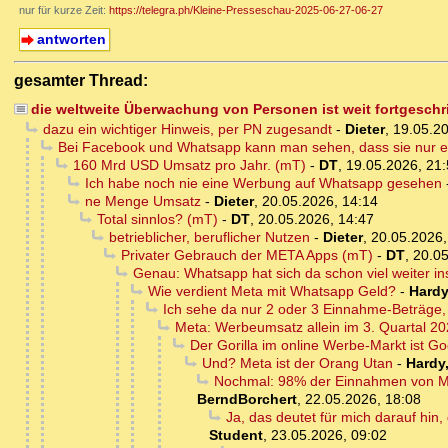
nur für kurze Zeit:
https://telegra.ph/Kleine-Presseschau-2025-06-27-06-27
antworten
gesamter Thread:
die weltweite Überwachung von Personen ist weit fortgesch
dazu ein wichtiger Hinweis, per PN zugesandt
-
Dieter
,
19.05.20
Bei Facebook und Whatsapp kann man sehen, dass sie nur e
160 Mrd USD Umsatz pro Jahr. (mT)
-
DT
,
19.05.2026, 21
Ich habe noch nie eine Werbung auf Whatsapp gesehen
ne Menge Umsatz
-
Dieter
,
20.05.2026, 14:14
Total sinnlos? (mT)
-
DT
,
20.05.2026, 14:47
betrieblicher, beruflicher Nutzen
-
Dieter
,
20.05.2026,
Privater Gebrauch der META Apps (mT)
-
DT
,
20.05
Genau: Whatsapp hat sich da schon viel weiter in
Wie verdient Meta mit Whatsapp Geld?
-
Hardy
Ich sehe da nur 2 oder 3 Einnahme-Beträge,
Meta: Werbeumsatz allein im 3. Quartal 20
Der Gorilla im online Werbe-Markt ist G
Und? Meta ist der Orang Utan
-
Hardy
Nochmal: 98% der Einnahmen von Me
BerndBorchert
,
22.05.2026, 18:08
Ja, das deutet für mich darauf hi
Student
,
23.05.2026, 09:02