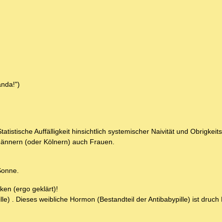
anda!")
istische Auffälligkeit hinsichtlich systemischer Naivität und Obrigkeits
ännern (oder Kölnern) auch Frauen.
Sonne.
en (ergo geklärt)!
e) . Dieses weibliche Hormon (Bestandteil der Antibabypille) ist druch