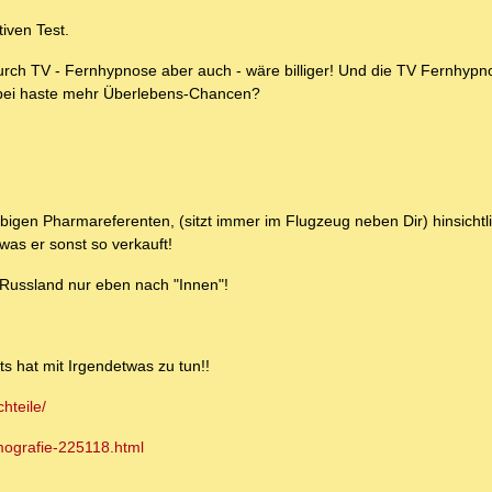
iven Test.
Durch TV - Fernhypnose aber auch - wäre billiger! Und die TV Fernhypno
obei haste mehr Überlebens-Chancen?
igen Pharmareferenten, (sitzt immer im Flugzeug neben Dir) hinsichtli
was er sonst so verkauft!
 Russland nur eben nach "Innen"!
ts hat mit Irgendetwas zu tun!!
hteile/
mografie-225118.html