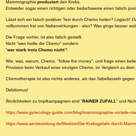
Mammographie
produziert
den Krebs.
Entweder sogar einen richtigen oder bedarfsweise einen falsch posit
Lässt sich ein falsch positiver Test durch Chemo heilen? Logisch! 
vollkommen frei von Nebenwirkungen - also? Was ginge besser w
Die Frage vorher, ist also falsch gestellt.
Nicht "wen heilte die Chemo" sondern
"
wer starb trotz Chemo nicht
"!
Wie, was, warum, Chemo, "follow the money", und frage einen belieb
Provision beim Verkauf einer einzigen Chemo, im Vergleich zu dem 
Chemotherapie ist also nichts anderes, als das Säbellasseln gegen
Debitismus!
Ähnlichkeiten zu Impfkampagnien sind "
RAINER ZUFALL
" und Nich
https://www.gynecology-guide.com/blog/mammographie-vorteile-nac
https://www.aerztezeitung.de/Medizin/Die-Krebsgefahr-durch-Mam
...