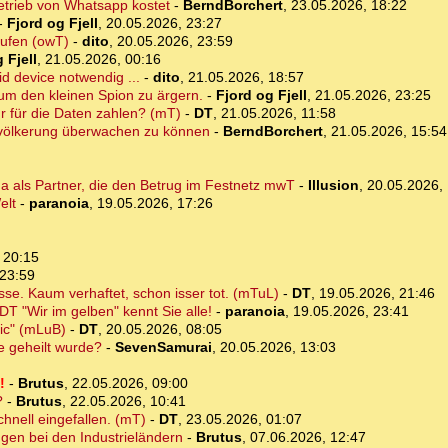
etrieb von Whatsapp kostet
-
BerndBorchert
,
23.05.2026, 18:22
-
Fjord og Fjell
,
20.05.2026, 23:27
aufen (owT)
-
dito
,
20.05.2026, 23:59
 Fjell
,
21.05.2026, 00:16
id device notwendig ...
-
dito
,
21.05.2026, 18:57
um den kleinen Spion zu ärgern.
-
Fjord og Fjell
,
21.05.2026, 23:25
r für die Daten zahlen? (mT)
-
DT
,
21.05.2026, 11:58
tbevölkerung überwachen zu können
-
BerndBorchert
,
21.05.2026, 15:54
ma als Partner, die den Betrug im Festnetz mwT
-
Illusion
,
20.05.2026, 
elt
-
paranoia
,
19.05.2026, 17:26
 20:15
 23:59
se. Kaum verhaftet, schon isser tot. (mTuL)
-
DT
,
19.05.2026, 21:46
T "Wir im gelben" kennt Sie alle!
-
paranoia
,
19.05.2026, 23:41
nic" (mLuB)
-
DT
,
20.05.2026, 08:05
e geheilt wurde?
-
SevenSamurai
,
20.05.2026, 13:03
!
-
Brutus
,
22.05.2026, 09:00
?
-
Brutus
,
22.05.2026, 10:41
hnell eingefallen. (mT)
-
DT
,
23.05.2026, 01:07
ngen bei den Industrieländern
-
Brutus
,
07.06.2026, 12:47