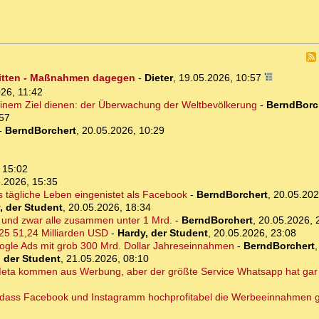
ritten - Maßnahmen dagegen
-
Dieter
,
19.05.2026, 10:57
26, 11:42
inem Ziel dienen: der Überwachung der Weltbevölkerung
-
BerndBorc
:57
-
BerndBorchert
,
20.05.2026, 10:29
 15:02
.2026, 15:35
s tägliche Leben eingenistet als Facebook
-
BerndBorchert
,
20.05.202
, der Student
,
20.05.2026, 18:34
 und zwar alle zusammen unter 1 Mrd.
-
BerndBorchert
,
20.05.2026, 
25 51,24 Milliarden USD
-
Hardy, der Student
,
20.05.2026, 23:08
oogle Ads mit grob 300 Mrd. Dollar Jahreseinnahmen
-
BerndBorchert
, der Student
,
21.05.2026, 08:10
ta kommen aus Werbung, aber der größte Service Whatsapp hat gar
n, dass Facebook und Instagramm hochprofitabel die Werbeeinnahmen 