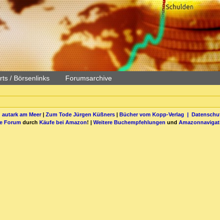
ts / Börsenlinks
Forumsarchive
 autark am Meer
|
Zum Tode Jürgen Küßners
|
Bücher vom Kopp-Verlag |
Datenschut
be Forum
durch
Käufe bei Amazon
! |
Weitere Buchempfehlungen
und
Amazonnavigat