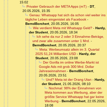
15:02
Privater Gebrauch der META Apps (mT)
-
DT
,
20.05.2026, 15:35
Genau: Whatsapp hat sich da schon viel weiter ins
tägliche Leben eingenistet als Facebook
-
BerndBorchert
,
20.05.2026, 16:05
Wie verdient Meta mit Whatsapp Geld?
-
Hardy,
der Student
,
20.05.2026, 18:34
Ich sehe da nur 2 oder 3 Einnahme-Beträge,
und zwar alle zusammen unter 1 Mrd.
-
BerndBorchert
,
20.05.2026, 20:37
Meta: Werbeumsatz allein im 3. Quartal
2025 51,24 Milliarden USD
-
Hardy, der
Student
,
20.05.2026, 23:08
Der Gorilla im online Werbe-Markt ist
Google Ads mit grob 300 Mrd. Dollar
Jahreseinnahmen
-
BerndBorchert
,
20.05.2026, 23:51
Und? Meta ist der Orang Utan
-
Hardy,
der Student
,
21.05.2026, 08:10
Nochmal: 98% der Einnahmen von
Meta kommen aus Werbung, aber der
größte Service Whatsapp hat gar keine
Werbung
-
BerndBorchert
,
22.05.2026,
18:08