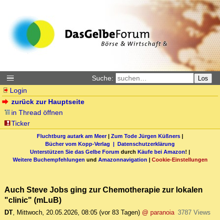
Suche:
Los
Login
zurück zur Hauptseite
in Thread öffnen
Ticker
Fluchtburg autark am Meer
|
Zum Tode Jürgen Küßners
|
Bücher vom Kopp-Verlag |
Datenschutzerklärung
Unterstützen Sie das Gelbe Forum
durch
Käufe bei Amazon
! |
Weitere Buchempfehlungen
und
Amazonnavigation
|
Cookie-Einstellungen
Auch Steve Jobs ging zur Chemotherapie zur lokalen
"clinic" (mLuB)
DT
,
Mittwoch, 20.05.2026, 08:05
(vor 83 Tagen)
@ paranoia
3787 Views