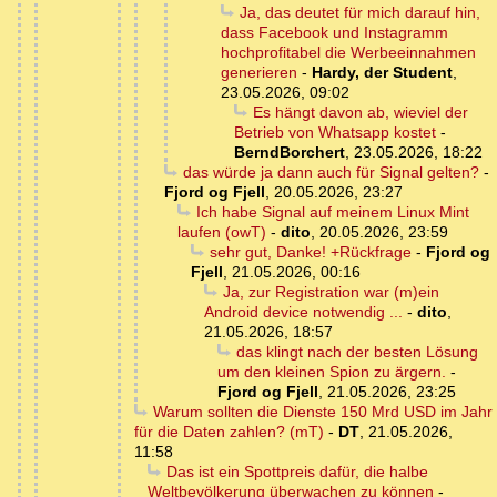
Ja, das deutet für mich darauf hin,
dass Facebook und Instagramm
hochprofitabel die Werbeeinnahmen
generieren
-
Hardy, der Student
,
23.05.2026, 09:02
Es hängt davon ab, wieviel der
Betrieb von Whatsapp kostet
-
BerndBorchert
,
23.05.2026, 18:22
das würde ja dann auch für Signal gelten?
-
Fjord og Fjell
,
20.05.2026, 23:27
Ich habe Signal auf meinem Linux Mint
laufen (owT)
-
dito
,
20.05.2026, 23:59
sehr gut, Danke! +Rückfrage
-
Fjord og
Fjell
,
21.05.2026, 00:16
Ja, zur Registration war (m)ein
Android device notwendig ...
-
dito
,
21.05.2026, 18:57
das klingt nach der besten Lösung
um den kleinen Spion zu ärgern.
-
Fjord og Fjell
,
21.05.2026, 23:25
Warum sollten die Dienste 150 Mrd USD im Jahr
für die Daten zahlen? (mT)
-
DT
,
21.05.2026,
11:58
Das ist ein Spottpreis dafür, die halbe
Weltbevölkerung überwachen zu können
-