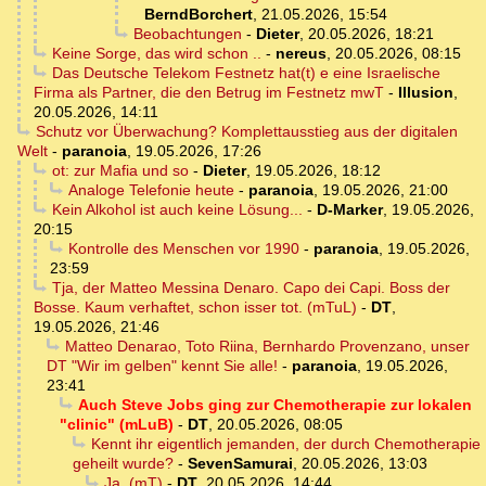
BerndBorchert
,
21.05.2026, 15:54
Beobachtungen
-
Dieter
,
20.05.2026, 18:21
Keine Sorge, das wird schon ..
-
nereus
,
20.05.2026, 08:15
Das Deutsche Telekom Festnetz hat(t) e eine Israelische
Firma als Partner, die den Betrug im Festnetz mwT
-
Illusion
,
20.05.2026, 14:11
Schutz vor Überwachung? Komplettausstieg aus der digitalen
Welt
-
paranoia
,
19.05.2026, 17:26
ot: zur Mafia und so
-
Dieter
,
19.05.2026, 18:12
Analoge Telefonie heute
-
paranoia
,
19.05.2026, 21:00
Kein Alkohol ist auch keine Lösung...
-
D-Marker
,
19.05.2026,
20:15
Kontrolle des Menschen vor 1990
-
paranoia
,
19.05.2026,
23:59
Tja, der Matteo Messina Denaro. Capo dei Capi. Boss der
Bosse. Kaum verhaftet, schon isser tot. (mTuL)
-
DT
,
19.05.2026, 21:46
Matteo Denarao, Toto Riina, Bernhardo Provenzano, unser
DT "Wir im gelben" kennt Sie alle!
-
paranoia
,
19.05.2026,
23:41
Auch Steve Jobs ging zur Chemotherapie zur lokalen
"clinic" (mLuB)
-
DT
,
20.05.2026, 08:05
Kennt ihr eigentlich jemanden, der durch Chemotherapie
geheilt wurde?
-
SevenSamurai
,
20.05.2026, 13:03
Ja. (mT)
-
DT
,
20.05.2026, 14:44