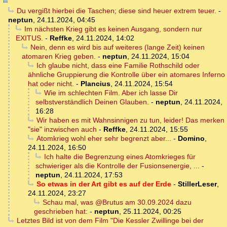
Du vergißt hierbei die Taschen; diese sind heuer extrem teuer.
-
neptun
,
24.11.2024, 04:45
Im nächsten Krieg gibt es keinen Ausgang, sondern nur
EXITUS.
-
Reffke
,
24.11.2024, 14:02
Nein, denn es wird bis auf weiteres (lange Zeit) keinen
atomaren Krieg geben.
-
neptun
,
24.11.2024, 15:04
Ich glaube nicht, dass eine Familie Rothschild oder
ähnliche Gruppierung die Kontrolle über ein atomares Inferno
hat oder nicht.
-
Plancius
,
24.11.2024, 15:54
Wie im schlechten Film. Aber ich lasse Dir
selbstverständlich Deinen Glauben.
-
neptun
,
24.11.2024,
16:28
Wir haben es mit Wahnsinnigen zu tun, leider! Das merken
"sie" inzwischen auch
-
Reffke
,
24.11.2024, 15:55
Atomkrieg wohl eher sehr begrenzt aber...
-
Domino
,
24.11.2024, 16:50
Ich halte die Begrenzung eines Atomkrieges für
schwieriger als die Kontrolle der Fusionsenergie, ...
-
neptun
,
24.11.2024, 17:53
So etwas in der Art gibt es auf der Erde
-
StillerLeser
,
24.11.2024, 23:27
Schau mal, was @Brutus am 30.09.2024 dazu
geschrieben hat:
-
neptun
,
25.11.2024, 00:25
Letztes Bild ist von dem Film "Die Kessler Zwillinge bei der