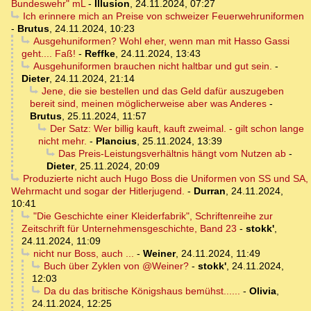
Bundeswehr" mL
-
Illusion
,
24.11.2024, 07:27
Ich erinnere mich an Preise von schweizer Feuerwehruniformen
-
Brutus
,
24.11.2024, 10:23
Ausgehuniformen? Wohl eher, wenn man mit Hasso Gassi
geht.... Faß!
-
Reffke
,
24.11.2024, 13:43
Ausgehuniformen brauchen nicht haltbar und gut sein.
-
Dieter
,
24.11.2024, 21:14
Jene, die sie bestellen und das Geld dafür auszugeben
bereit sind, meinen möglicherweise aber was Anderes
-
Brutus
,
25.11.2024, 11:57
Der Satz: Wer billig kauft, kauft zweimal. - gilt schon lange
nicht mehr.
-
Plancius
,
25.11.2024, 13:39
Das Preis-Leistungsverhältnis hängt vom Nutzen ab
-
Dieter
,
25.11.2024, 20:09
Produzierte nicht auch Hugo Boss die Uniformen von SS und SA,
Wehrmacht und sogar der Hitlerjugend.
-
Durran
,
24.11.2024,
10:41
"Die Geschichte einer Kleiderfabrik", Schriftenreihe zur
Zeitschrift für Unternehmensgeschichte, Band 23
-
stokk'
,
24.11.2024, 11:09
nicht nur Boss, auch ...
-
Weiner
,
24.11.2024, 11:49
Buch über Zyklen von @Weiner?
-
stokk'
,
24.11.2024,
12:03
Da du das britische Königshaus bemühst......
-
Olivia
,
24.11.2024, 12:25