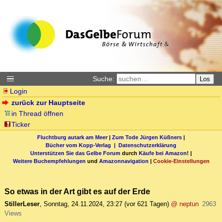
Suche:
Los
Login
zurück zur Hauptseite
in Thread öffnen
Ticker
Fluchtburg autark am Meer
|
Zum Tode Jürgen Küßners
|
Bücher vom Kopp-Verlag |
Datenschutzerklärung
Unterstützen Sie das Gelbe Forum
durch
Käufe bei Amazon
! |
Weitere Buchempfehlungen
und
Amazonnavigation
|
Cookie-Einstellungen
So etwas in der Art gibt es auf der Erde
StillerLeser
,
Sonntag, 24.11.2024, 23:27
(vor 621 Tagen)
@ neptun
2963
Views