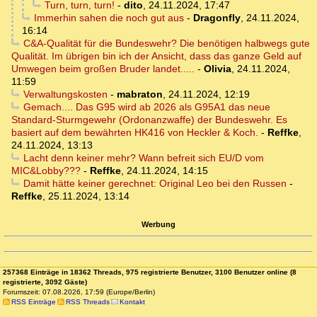
Turn, turn, turn!
-
dito
,
24.11.2024, 17:47
Immerhin sahen die noch gut aus
-
Dragonfly
,
24.11.2024,
16:14
C&A-Qualität für die Bundeswehr? Die benötigen halbwegs gute
Qualität. Im übrigen bin ich der Ansicht, dass das ganze Geld auf
Umwegen beim großen Bruder landet.....
-
Olivia
,
24.11.2024,
11:59
Verwaltungskosten
-
mabraton
,
24.11.2024, 12:19
Gemach.... Das G95 wird ab 2026 als G95A1 das neue
Standard-Sturmgewehr (Ordonanzwaffe) der Bundeswehr. Es
basiert auf dem bewährten HK416 von Heckler & Koch.
-
Reffke
,
24.11.2024, 13:13
Lacht denn keiner mehr? Wann befreit sich EU/D vom
MIC&Lobby???
-
Reffke
,
24.11.2024, 14:15
Damit hätte keiner gerechnet: Original Leo bei den Russen
-
Reffke
,
25.11.2024, 13:14
Werbung
257368 Einträge in 18362 Threads, 975 registrierte Benutzer, 3100 Benutzer online (8
registrierte, 3092 Gäste)
Forumszeit: 07.08.2026, 17:59 (Europe/Berlin)
RSS Einträge
RSS Threads
Kontakt