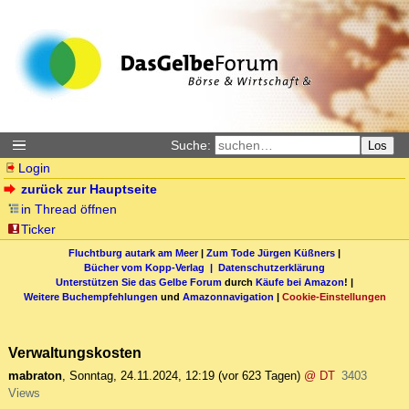
Suche:
Los
Login
zurück zur Hauptseite
in Thread öffnen
Ticker
Fluchtburg autark am Meer
|
Zum Tode Jürgen Küßners
|
Bücher vom Kopp-Verlag |
Datenschutzerklärung
Unterstützen Sie das Gelbe Forum
durch
Käufe bei Amazon
! |
Weitere Buchempfehlungen
und
Amazonnavigation
|
Cookie-Einstellungen
Verwaltungskosten
mabraton
,
Sonntag, 24.11.2024, 12:19
(vor 623 Tagen)
@ DT
3403
Views