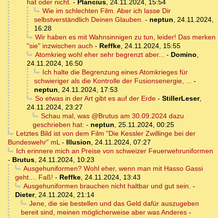
hat oder nicht.
-
Plancius
,
24.11.2024, 15:54
Wie im schlechten Film. Aber ich lasse Dir
selbstverständlich Deinen Glauben.
-
neptun
,
24.11.2024,
16:28
Wir haben es mit Wahnsinnigen zu tun, leider! Das merken
"sie" inzwischen auch
-
Reffke
,
24.11.2024, 15:55
Atomkrieg wohl eher sehr begrenzt aber...
-
Domino
,
24.11.2024, 16:50
Ich halte die Begrenzung eines Atomkrieges für
schwieriger als die Kontrolle der Fusionsenergie, ...
-
neptun
,
24.11.2024, 17:53
So etwas in der Art gibt es auf der Erde
-
StillerLeser
,
24.11.2024, 23:27
Schau mal, was @Brutus am 30.09.2024 dazu
geschrieben hat:
-
neptun
,
25.11.2024, 00:25
Letztes Bild ist von dem Film "Die Kessler Zwillinge bei der
Bundeswehr" mL
-
Illusion
,
24.11.2024, 07:27
Ich erinnere mich an Preise von schweizer Feuerwehruniformen
-
Brutus
,
24.11.2024, 10:23
Ausgehuniformen? Wohl eher, wenn man mit Hasso Gassi
geht.... Faß!
-
Reffke
,
24.11.2024, 13:43
Ausgehuniformen brauchen nicht haltbar und gut sein.
-
Dieter
,
24.11.2024, 21:14
Jene, die sie bestellen und das Geld dafür auszugeben
bereit sind, meinen möglicherweise aber was Anderes
-