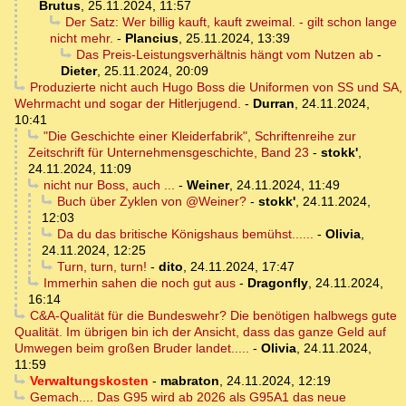
Brutus
,
25.11.2024, 11:57
Der Satz: Wer billig kauft, kauft zweimal. - gilt schon lange
nicht mehr.
-
Plancius
,
25.11.2024, 13:39
Das Preis-Leistungsverhältnis hängt vom Nutzen ab
-
Dieter
,
25.11.2024, 20:09
Produzierte nicht auch Hugo Boss die Uniformen von SS und SA,
Wehrmacht und sogar der Hitlerjugend.
-
Durran
,
24.11.2024,
10:41
"Die Geschichte einer Kleiderfabrik", Schriftenreihe zur
Zeitschrift für Unternehmensgeschichte, Band 23
-
stokk'
,
24.11.2024, 11:09
nicht nur Boss, auch ...
-
Weiner
,
24.11.2024, 11:49
Buch über Zyklen von @Weiner?
-
stokk'
,
24.11.2024,
12:03
Da du das britische Königshaus bemühst......
-
Olivia
,
24.11.2024, 12:25
Turn, turn, turn!
-
dito
,
24.11.2024, 17:47
Immerhin sahen die noch gut aus
-
Dragonfly
,
24.11.2024,
16:14
C&A-Qualität für die Bundeswehr? Die benötigen halbwegs gute
Qualität. Im übrigen bin ich der Ansicht, dass das ganze Geld auf
Umwegen beim großen Bruder landet.....
-
Olivia
,
24.11.2024,
11:59
Verwaltungskosten
-
mabraton
,
24.11.2024, 12:19
Gemach.... Das G95 wird ab 2026 als G95A1 das neue