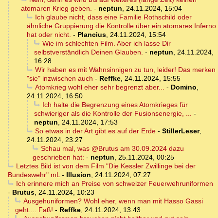
atomaren Krieg geben.
-
neptun
,
24.11.2024, 15:04
Ich glaube nicht, dass eine Familie Rothschild oder
ähnliche Gruppierung die Kontrolle über ein atomares Inferno
hat oder nicht.
-
Plancius
,
24.11.2024, 15:54
Wie im schlechten Film. Aber ich lasse Dir
selbstverständlich Deinen Glauben.
-
neptun
,
24.11.2024,
16:28
Wir haben es mit Wahnsinnigen zu tun, leider! Das merken
"sie" inzwischen auch
-
Reffke
,
24.11.2024, 15:55
Atomkrieg wohl eher sehr begrenzt aber...
-
Domino
,
24.11.2024, 16:50
Ich halte die Begrenzung eines Atomkrieges für
schwieriger als die Kontrolle der Fusionsenergie, ...
-
neptun
,
24.11.2024, 17:53
So etwas in der Art gibt es auf der Erde
-
StillerLeser
,
24.11.2024, 23:27
Schau mal, was @Brutus am 30.09.2024 dazu
geschrieben hat:
-
neptun
,
25.11.2024, 00:25
Letztes Bild ist von dem Film "Die Kessler Zwillinge bei der
Bundeswehr" mL
-
Illusion
,
24.11.2024, 07:27
Ich erinnere mich an Preise von schweizer Feuerwehruniformen
-
Brutus
,
24.11.2024, 10:23
Ausgehuniformen? Wohl eher, wenn man mit Hasso Gassi
geht.... Faß!
-
Reffke
,
24.11.2024, 13:43