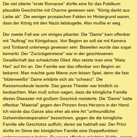
Die viel zitierte "erste Romanze" dürfte eine für das Publikum
plausible Geschichte mit Charme gewesen sein. "König dankt aus
Liebe ab". Die weniger prosaischen Fakten im Hintergrund waren,
dass der König mit den Nazis liebäugelte. Also mußte er weg.
Der zweite Fall war um einiges pikanter. Die "Dame" kam offenbar
mit "Auftrag" ins Königshaus. Von Beginn an soll sie mit Kamera
und Tonband unterwegs gewesen sein. Bisweilen wurde das sogar
bemerkt. Der "Zurückgetretene" war in der geschlosenen
Gesellschaft das schwächste Glied. Also setzte man eine "Mata
Hari" auf ihn an. Der Familie war das offenbar von Beginn an
bekannt. Man machte gute Miene zum bösen Spiel, denn die fast
"blütenweiße" Dame erklärte sich als "schwarz". Die
Rassismuskeule lauerte. Das ganze Theater war köstlich zu
beobachten. Man muß schon sagen, dass die königliche Familie
dieses Diseaster mit großem Geschick meisterte. Die "Dame" hatte
offenbar "Material" gegen den Prinzen ihres Herzens in der Hand.
Ich würde das Ganze also eher als eine Art "unfreundliche
Geheimdienstoperation" bezeichnen, gegen die die königliche
Familie alle Geschütze auffuhr, deren sie habhaft war. Der Prinz
dürfte im Sinne der königlichen Familie eine Doppelfunktion