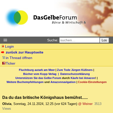
Suche:
Los
Login
zurück zur Hauptseite
in Thread öffnen
Ticker
Fluchtburg autark am Meer
|
Zum Tode Jürgen Küßners
|
Bücher vom Kopp-Verlag |
Datenschutzerklärung
Unterstützen Sie das Gelbe Forum
durch
Käufe bei Amazon
! |
Weitere Buchempfehlungen
und
Amazonnavigation
|
Cookie-Einstellungen
Da du das britische Königshaus bemühst......
Olivia
,
Sonntag, 24.11.2024, 12:25
(vor 624 Tagen)
@ Weiner
3513
Views