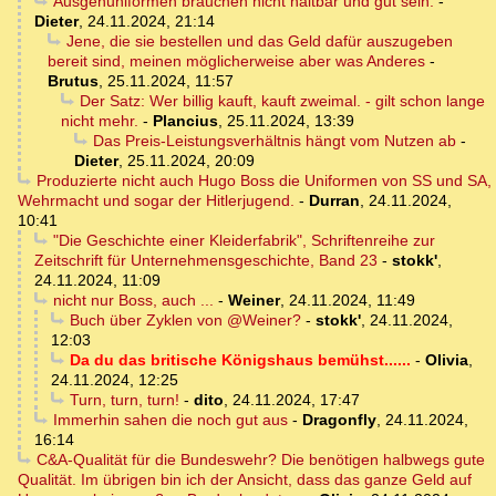
Ausgehuniformen brauchen nicht haltbar und gut sein.
-
Dieter
,
24.11.2024, 21:14
Jene, die sie bestellen und das Geld dafür auszugeben
bereit sind, meinen möglicherweise aber was Anderes
-
Brutus
,
25.11.2024, 11:57
Der Satz: Wer billig kauft, kauft zweimal. - gilt schon lange
nicht mehr.
-
Plancius
,
25.11.2024, 13:39
Das Preis-Leistungsverhältnis hängt vom Nutzen ab
-
Dieter
,
25.11.2024, 20:09
Produzierte nicht auch Hugo Boss die Uniformen von SS und SA,
Wehrmacht und sogar der Hitlerjugend.
-
Durran
,
24.11.2024,
10:41
"Die Geschichte einer Kleiderfabrik", Schriftenreihe zur
Zeitschrift für Unternehmensgeschichte, Band 23
-
stokk'
,
24.11.2024, 11:09
nicht nur Boss, auch ...
-
Weiner
,
24.11.2024, 11:49
Buch über Zyklen von @Weiner?
-
stokk'
,
24.11.2024,
12:03
Da du das britische Königshaus bemühst......
-
Olivia
,
24.11.2024, 12:25
Turn, turn, turn!
-
dito
,
24.11.2024, 17:47
Immerhin sahen die noch gut aus
-
Dragonfly
,
24.11.2024,
16:14
C&A-Qualität für die Bundeswehr? Die benötigen halbwegs gute
Qualität. Im übrigen bin ich der Ansicht, dass das ganze Geld auf