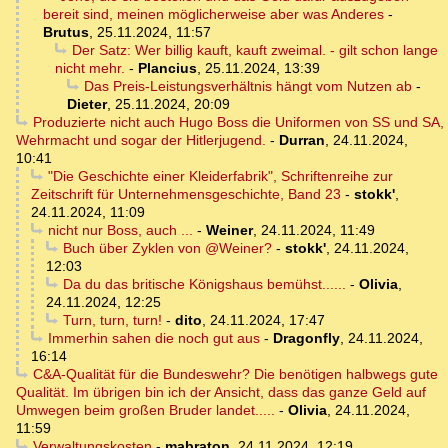
bereit sind, meinen möglicherweise aber was Anderes
-
Brutus
,
25.11.2024, 11:57
Der Satz: Wer billig kauft, kauft zweimal. - gilt schon lange
nicht mehr.
-
Plancius
,
25.11.2024, 13:39
Das Preis-Leistungsverhältnis hängt vom Nutzen ab
-
Dieter
,
25.11.2024, 20:09
Produzierte nicht auch Hugo Boss die Uniformen von SS und SA,
Wehrmacht und sogar der Hitlerjugend.
-
Durran
,
24.11.2024,
10:41
"Die Geschichte einer Kleiderfabrik", Schriftenreihe zur
Zeitschrift für Unternehmensgeschichte, Band 23
-
stokk'
,
24.11.2024, 11:09
nicht nur Boss, auch ...
-
Weiner
,
24.11.2024, 11:49
Buch über Zyklen von @Weiner?
-
stokk'
,
24.11.2024,
12:03
Da du das britische Königshaus bemühst......
-
Olivia
,
24.11.2024, 12:25
Turn, turn, turn!
-
dito
,
24.11.2024, 17:47
Immerhin sahen die noch gut aus
-
Dragonfly
,
24.11.2024,
16:14
C&A-Qualität für die Bundeswehr? Die benötigen halbwegs gute
Qualität. Im übrigen bin ich der Ansicht, dass das ganze Geld auf
Umwegen beim großen Bruder landet.....
-
Olivia
,
24.11.2024,
11:59
Verwaltungskosten
-
mabraton
,
24.11.2024, 12:19