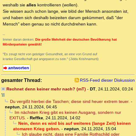
weshalb sie
alles
kontrollieren (wollen).
Sie wissen auch schon lange, wie blöd der Mensch ansonsten ist,
und haben sich deshalb beizeiten darum gekümmert, daß "der
Mensch" eben genau so nicht durchdrehen kann.
--
Immer daran denken:
Die große Mehrheit der deutschen Bevölkerung hat
Mörderparteien gewählt!
"Es zeugt nicht von geistiger Gesundheit, an eine von Grund auf
kranke Gesellschaft gut angepasst zu sein." (Jiddu Krishnamurti)
antworten
gesamter Thread:
RSS-Feed dieser Diskussion
Rechnet denn keiner mehr nach? (mT)
-
DT
,
24.11.2024, 03:24
Du vergißt hierbei die Taschen; diese sind heuer extrem teuer.
-
neptun
,
24.11.2024, 04:45
Im nächsten Krieg gibt es keinen Ausgang, sondern nur
EXITUS.
-
Reffke
,
24.11.2024, 14:02
Nein, denn es wird bis auf weiteres (lange Zeit) keinen
atomaren Krieg geben.
-
neptun
,
24.11.2024, 15:04
Ich glaube nicht, dass eine Familie Rothschild oder