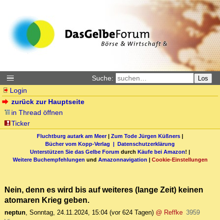
Suche:
Los
Login
zurück zur Hauptseite
in Thread öffnen
Ticker
Fluchtburg autark am Meer
|
Zum Tode Jürgen Küßners
|
Bücher vom Kopp-Verlag |
Datenschutzerklärung
Unterstützen Sie das Gelbe Forum
durch
Käufe bei Amazon
! |
Weitere Buchempfehlungen
und
Amazonnavigation
|
Cookie-Einstellungen
Nein, denn es wird bis auf weiteres (lange Zeit) keinen
atomaren Krieg geben.
neptun
,
Sonntag, 24.11.2024, 15:04
(vor 624 Tagen)
@ Reffke
3959