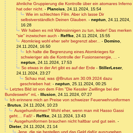
ähnliche Gruppierung die Kontrolle über ein atomares Inferno
hat oder nicht.
-
Plancius
,
24.11.2024, 15:54
Wie im schlechten Film. Aber ich lasse Dir
selbstverständlich Deinen Glauben.
-
neptun
,
24.11.2024,
16:28
Wir haben es mit Wahnsinnigen zu tun, leider! Das merken
"sie" inzwischen auch
-
Reffke
,
24.11.2024, 15:55
Atomkrieg wohl eher sehr begrenzt aber...
-
Domino
,
24.11.2024, 16:50
Ich halte die Begrenzung eines Atomkrieges für
schwieriger als die Kontrolle der Fusionsenergie, ...
-
neptun
,
24.11.2024, 17:53
So etwas in der Art gibt es auf der Erde
-
StillerLeser
,
24.11.2024, 23:27
Schau mal, was @Brutus am 30.09.2024 dazu
geschrieben hat:
-
neptun
,
25.11.2024, 00:25
Letztes Bild ist von dem Film "Die Kessler Zwillinge bei der
Bundeswehr" mL
-
Illusion
,
24.11.2024, 07:27
Ich erinnere mich an Preise von schweizer Feuerwehruniformen
-
Brutus
,
24.11.2024, 10:23
Ausgehuniformen? Wohl eher, wenn man mit Hasso Gassi
geht.... Faß!
-
Reffke
,
24.11.2024, 13:43
Ausgehuniformen brauchen nicht haltbar und gut sein.
-
Dieter
,
24.11.2024, 21:14
Jene, die sie bestellen und das Geld dafür auszugeben