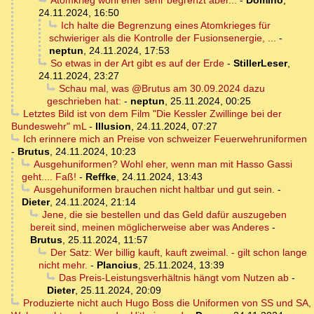
Atomkrieg wohl eher sehr begrenzt aber...
-
Domino
,
24.11.2024, 16:50
Ich halte die Begrenzung eines Atomkrieges für
schwieriger als die Kontrolle der Fusionsenergie, ...
-
neptun
,
24.11.2024, 17:53
So etwas in der Art gibt es auf der Erde
-
StillerLeser
,
24.11.2024, 23:27
Schau mal, was @Brutus am 30.09.2024 dazu
geschrieben hat:
-
neptun
,
25.11.2024, 00:25
Letztes Bild ist von dem Film "Die Kessler Zwillinge bei der
Bundeswehr" mL
-
Illusion
,
24.11.2024, 07:27
Ich erinnere mich an Preise von schweizer Feuerwehruniformen
-
Brutus
,
24.11.2024, 10:23
Ausgehuniformen? Wohl eher, wenn man mit Hasso Gassi
geht.... Faß!
-
Reffke
,
24.11.2024, 13:43
Ausgehuniformen brauchen nicht haltbar und gut sein.
-
Dieter
,
24.11.2024, 21:14
Jene, die sie bestellen und das Geld dafür auszugeben
bereit sind, meinen möglicherweise aber was Anderes
-
Brutus
,
25.11.2024, 11:57
Der Satz: Wer billig kauft, kauft zweimal. - gilt schon lange
nicht mehr.
-
Plancius
,
25.11.2024, 13:39
Das Preis-Leistungsverhältnis hängt vom Nutzen ab
-
Dieter
,
25.11.2024, 20:09
Produzierte nicht auch Hugo Boss die Uniformen von SS und SA,