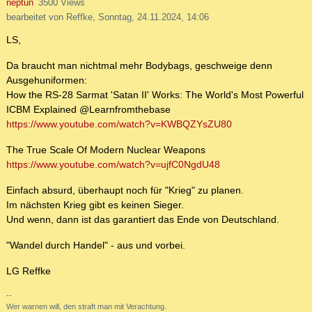
neptun
3500 Views
bearbeitet von Reffke, Sonntag, 24.11.2024, 14:06
LS,
Da braucht man nichtmal mehr Bodybags, geschweige denn
Ausgehuniformen:
How the RS-28 Sarmat 'Satan II' Works: The World's Most Powerful
ICBM Explained ‪@Learnfromthebase‬
https://www.youtube.com/watch?v=KWBQZYsZU80
The True Scale Of Modern Nuclear Weapons
https://www.youtube.com/watch?v=ujfC0NgdU48
Einfach absurd, überhaupt noch für "Krieg" zu planen.
Im nächsten Krieg gibt es keinen Sieger.
Und wenn, dann ist das garantiert das Ende von Deutschland.
"Wandel durch Handel" - aus und vorbei.
LG Reffke
--
Wer warnen will, den straft man mit Verachtung.