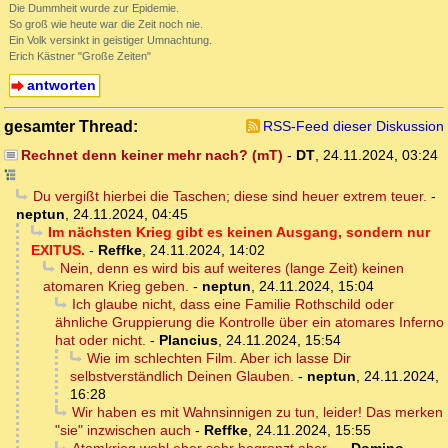
Die Dummheit wurde zur Epidemie.
So groß wie heute war die Zeit noch nie.
Ein Volk versinkt in geistiger Umnachtung.
Erich Kästner "Große Zeiten"
antworten
gesamter Thread:
RSS-Feed dieser Diskussion
Rechnet denn keiner mehr nach? (mT)
-
DT
,
24.11.2024, 03:24
Du vergißt hierbei die Taschen; diese sind heuer extrem teuer.
-
neptun
,
24.11.2024, 04:45
Im nächsten Krieg gibt es keinen Ausgang, sondern nur
EXITUS.
-
Reffke
,
24.11.2024, 14:02
Nein, denn es wird bis auf weiteres (lange Zeit) keinen
atomaren Krieg geben.
-
neptun
,
24.11.2024, 15:04
Ich glaube nicht, dass eine Familie Rothschild oder
ähnliche Gruppierung die Kontrolle über ein atomares Inferno
hat oder nicht.
-
Plancius
,
24.11.2024, 15:54
Wie im schlechten Film. Aber ich lasse Dir
selbstverständlich Deinen Glauben.
-
neptun
,
24.11.2024,
16:28
Wir haben es mit Wahnsinnigen zu tun, leider! Das merken
"sie" inzwischen auch
-
Reffke
,
24.11.2024, 15:55