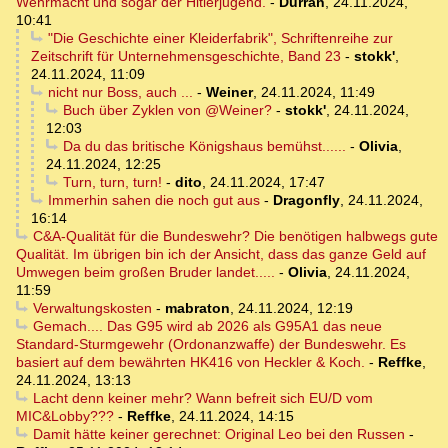
Wehrmacht und sogar der Hitlerjugend.
-
Durran
,
24.11.2024,
10:41
"Die Geschichte einer Kleiderfabrik", Schriftenreihe zur
Zeitschrift für Unternehmensgeschichte, Band 23
-
stokk'
,
24.11.2024, 11:09
nicht nur Boss, auch ...
-
Weiner
,
24.11.2024, 11:49
Buch über Zyklen von @Weiner?
-
stokk'
,
24.11.2024,
12:03
Da du das britische Königshaus bemühst......
-
Olivia
,
24.11.2024, 12:25
Turn, turn, turn!
-
dito
,
24.11.2024, 17:47
Immerhin sahen die noch gut aus
-
Dragonfly
,
24.11.2024,
16:14
C&A-Qualität für die Bundeswehr? Die benötigen halbwegs gute
Qualität. Im übrigen bin ich der Ansicht, dass das ganze Geld auf
Umwegen beim großen Bruder landet.....
-
Olivia
,
24.11.2024,
11:59
Verwaltungskosten
-
mabraton
,
24.11.2024, 12:19
Gemach.... Das G95 wird ab 2026 als G95A1 das neue
Standard-Sturmgewehr (Ordonanzwaffe) der Bundeswehr. Es
basiert auf dem bewährten HK416 von Heckler & Koch.
-
Reffke
,
24.11.2024, 13:13
Lacht denn keiner mehr? Wann befreit sich EU/D vom
MIC&Lobby???
-
Reffke
,
24.11.2024, 14:15
Damit hätte keiner gerechnet: Original Leo bei den Russen
-