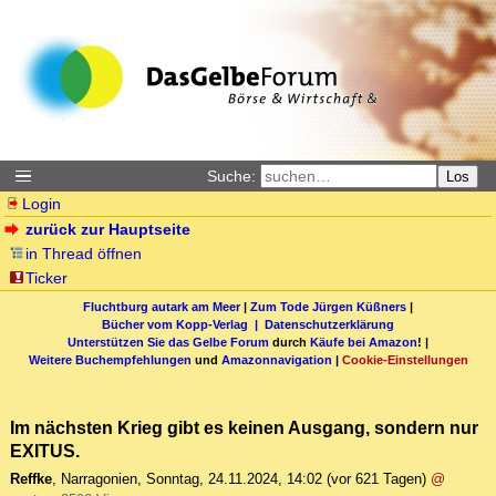
Suche:
Los
Login
zurück zur Hauptseite
in Thread öffnen
Ticker
Fluchtburg autark am Meer
|
Zum Tode Jürgen Küßners
|
Bücher vom Kopp-Verlag |
Datenschutzerklärung
Unterstützen Sie das Gelbe Forum
durch
Käufe bei Amazon
! |
Weitere Buchempfehlungen
und
Amazonnavigation
|
Cookie-Einstellungen
Im nächsten Krieg gibt es keinen Ausgang, sondern nur
EXITUS.
Reffke
,
Narragonien
,
Sonntag, 24.11.2024, 14:02
(vor 621 Tagen)
@