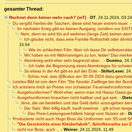
gesamter Thread:
Rechnet denn keiner mehr nach? (mT)
-
DT
,
24.11.2024, 03:2
Du vergißt hierbei die Taschen; diese sind heuer extrem teuer.
Im nächsten Krieg gibt es keinen Ausgang, sondern nur EXIT
Nein, denn es wird bis auf weiteres (lange Zeit) keinen at
Ich glaube nicht, dass eine Familie Rothschild oder ähnli
15:54
Wie im schlechten Film. Aber ich lasse Dir selbstverst
Wir haben es mit Wahnsinnigen zu tun, leider! Das merke
Atomkrieg wohl eher sehr begrenzt aber...
-
Domino
,
24.
Ich halte die Begrenzung eines Atomkrieges für schwierig
So etwas in der Art gibt es auf der Erde
-
StillerLeser
,
24
Schau mal, was @Brutus am 30.09.2024 dazu geschrie
Letztes Bild ist von dem Film "Die Kessler Zwillinge bei der Bu
Ich erinnere mich an Preise von schweizer Feuerwehruniformen
Ausgehuniformen? Wohl eher, wenn man mit Hasso Gassi geht
Ausgehuniformen brauchen nicht haltbar und gut sein.
-
Diet
Jene, die sie bestellen und das Geld dafür auszugeben ber
Der Satz: Wer billig kauft, kauft zweimal. - gilt schon lang
Das Preis-Leistungsverhältnis hängt vom Nutzen ab
-
D
Produzierte nicht auch Hugo Boss die Uniformen von SS und SA
"Die Geschichte einer Kleiderfabrik", Schriftenreihe zur
nicht nur Boss, auch ...
-
Weiner
,
24.11.2024, 11:49