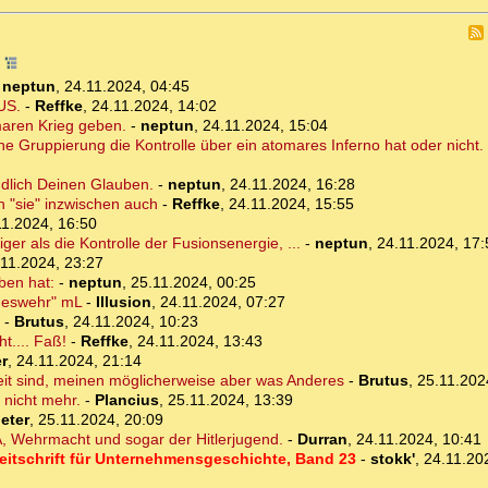
4
-
neptun
,
24.11.2024, 04:45
US.
-
Reffke
,
24.11.2024, 14:02
omaren Krieg geben.
-
neptun
,
24.11.2024, 15:04
che Gruppierung die Kontrolle über ein atomares Inferno hat oder nicht.
ändlich Deinen Glauben.
-
neptun
,
24.11.2024, 16:28
n "sie" inzwischen auch
-
Reffke
,
24.11.2024, 15:55
11.2024, 16:50
er als die Kontrolle der Fusionsenergie, ...
-
neptun
,
24.11.2024, 17:
.11.2024, 23:27
ben hat:
-
neptun
,
25.11.2024, 00:25
ndeswehr" mL
-
Illusion
,
24.11.2024, 07:27
-
Brutus
,
24.11.2024, 10:23
.... Faß!
-
Reffke
,
24.11.2024, 13:43
er
,
24.11.2024, 21:14
eit sind, meinen möglicherweise aber was Anderes
-
Brutus
,
25.11.202
e nicht mehr.
-
Plancius
,
25.11.2024, 13:39
ieter
,
25.11.2024, 20:09
, Wehrmacht und sogar der Hitlerjugend.
-
Durran
,
24.11.2024, 10:41
 Zeitschrift für Unternehmensgeschichte, Band 23
-
stokk'
,
24.11.20