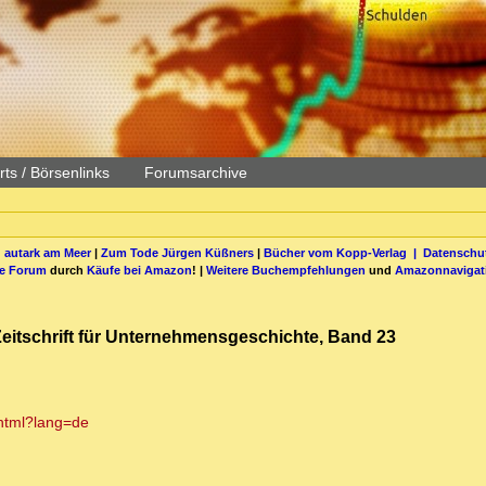
ts / Börsenlinks
Forumsarchive
 autark am Meer
|
Zum Tode Jürgen Küßners
|
Bücher vom Kopp-Verlag |
Datenschut
be Forum
durch
Käufe bei Amazon
! |
Weitere Buchempfehlungen
und
Amazonnavigat
 Zeitschrift für Unternehmensgeschichte, Band 23
html?lang=de