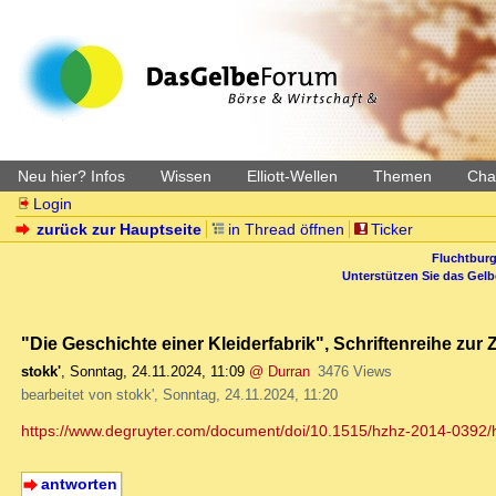
Neu hier? Infos
Wissen
Elliott-Wellen
Themen
Char
Login
zurück zur Hauptseite
in Thread öffnen
Ticker
Fluchtburg
Unterstützen Sie das Gel
"Die Geschichte einer Kleiderfabrik", Schriftenreihe zur
stokk'
,
Sonntag, 24.11.2024, 11:09
@ Durran
3476 Views
bearbeitet von stokk', Sonntag, 24.11.2024, 11:20
https://www.degruyter.com/document/doi/10.1515/hzhz-2014-0392/
antworten