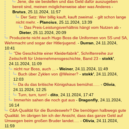
Jene, die sie bestellen und das Geld dafür auszugeben
bereit sind, meinen möglicherweise aber was Anderes
-
Brutus
,
25.11.2024, 11:57
Der Satz: Wer billig kauft, kauft zweimal. - gilt schon lange
nicht mehr.
-
Plancius
,
25.11.2024, 13:39
Das Preis-Leistungsverhältnis hängt vom Nutzen ab
-
Dieter
,
25.11.2024, 20:09
Produzierte nicht auch Hugo Boss die Uniformen von SS und SA,
Wehrmacht und sogar der Hitlerjugend.
-
Durran
,
24.11.2024,
10:41
"Die Geschichte einer Kleiderfabrik", Schriftenreihe zur
Zeitschrift für Unternehmensgeschichte, Band 23
-
stokk'
,
24.11.2024, 11:09
nicht nur Boss, auch ...
-
Weiner
,
24.11.2024, 11:49
Buch über Zyklen von @Weiner?
-
stokk'
,
24.11.2024,
12:03
Da du das britische Königshaus bemühst......
-
Olivia
,
24.11.2024, 12:25
Turn, turn, turn!
-
dito
,
24.11.2024, 17:47
Immerhin sahen die noch gut aus
-
Dragonfly
,
24.11.2024,
16:14
C&A-Qualität für die Bundeswehr? Die benötigen halbwegs gute
Qualität. Im übrigen bin ich der Ansicht, dass das ganze Geld auf
Umwegen beim großen Bruder landet.....
-
Olivia
,
24.11.2024,
11:59