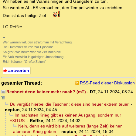
Wir haben es mit Wahnsinnigen und Gangstern zu tun.
Sie werden ALLES versuchen, den Tempel wieder zu errichten.
Das ist das heilige Ziel ...
LG Reffke
--
Wer warnen will, den straft man mit Verachtung.
Die Dummheit wurde zur Epidemie.
So groß wie heute war die Zeit noch nie.
Ein Volk versinkt in geistiger Umnachtung.
Erich Kästner "Große Zeiten"
antworten
gesamter Thread:
RSS-Feed dieser Diskussion
Rechnet denn keiner mehr nach? (mT)
-
DT
,
24.11.2024, 03:24
Du vergißt hierbei die Taschen; diese sind heuer extrem teuer.
-
neptun
,
24.11.2024, 04:45
Im nächsten Krieg gibt es keinen Ausgang, sondern nur
EXITUS.
-
Reffke
,
24.11.2024, 14:02
Nein, denn es wird bis auf weiteres (lange Zeit) keinen
atomaren Krieg geben.
-
neptun
,
24.11.2024, 15:04