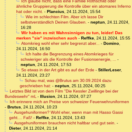
Ich glaube nicht, dass eine Familie Rothschild oder
ähnliche Gruppierung die Kontrolle über ein atomares Inferno
hat oder nicht.
-
Plancius
,
24.11.2024, 15:54
Wie im schlechten Film. Aber ich lasse Dir
selbstverständlich Deinen Glauben.
-
neptun
,
24.11.2024,
16:28
Wir haben es mit Wahnsinnigen zu tun, leider! Das
merken "sie" inzwischen auch
-
Reffke
,
24.11.2024, 15:55
Atomkrieg wohl eher sehr begrenzt aber...
-
Domino
,
24.11.2024, 16:50
Ich halte die Begrenzung eines Atomkrieges für
schwieriger als die Kontrolle der Fusionsenergie, ...
-
neptun
,
24.11.2024, 17:53
So etwas in der Art gibt es auf der Erde
-
StillerLeser
,
24.11.2024, 23:27
Schau mal, was @Brutus am 30.09.2024 dazu
geschrieben hat:
-
neptun
,
25.11.2024, 00:25
Letztes Bild ist von dem Film "Die Kessler Zwillinge bei der
Bundeswehr" mL
-
Illusion
,
24.11.2024, 07:27
Ich erinnere mich an Preise von schweizer Feuerwehruniformen
-
Brutus
,
24.11.2024, 10:23
Ausgehuniformen? Wohl eher, wenn man mit Hasso Gassi
geht.... Faß!
-
Reffke
,
24.11.2024, 13:43
Ausgehuniformen brauchen nicht haltbar und gut sein.
-
Dieter
,
24.11.2024, 21:14