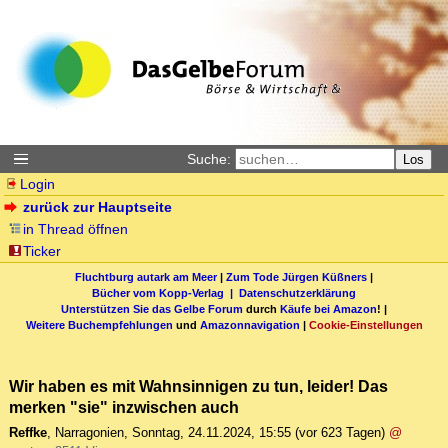
Suche:
Los
Login
zurück zur Hauptseite
in Thread öffnen
Ticker
Fluchtburg autark am Meer
|
Zum Tode Jürgen Küßners
|
Bücher vom Kopp-Verlag |
Datenschutzerklärung
Unterstützen Sie das Gelbe Forum
durch
Käufe bei Amazon
! |
Weitere Buchempfehlungen
und
Amazonnavigation
|
Cookie-Einstellungen
Wir haben es mit Wahnsinnigen zu tun, leider! Das
merken "sie" inzwischen auch
Reffke
,
Narragonien
,
Sonntag, 24.11.2024, 15:55
(vor 623 Tagen)
@