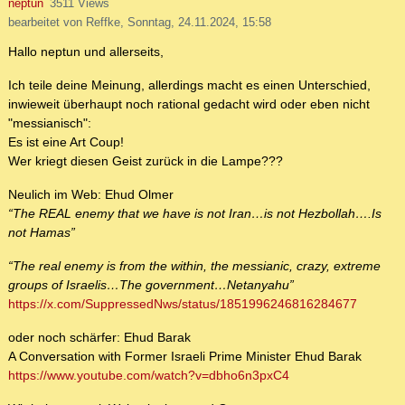
neptun
3511 Views
bearbeitet von Reffke, Sonntag, 24.11.2024, 15:58
Hallo neptun und allerseits,
Ich teile deine Meinung, allerdings macht es einen Unterschied,
inwieweit überhaupt noch rational gedacht wird oder eben nicht
"messianisch":
Es ist eine Art Coup!
Wer kriegt diesen Geist zurück in die Lampe???
Neulich im Web: Ehud Olmer
“The REAL enemy that we have is not Iran…is not Hezbollah….Is
not Hamas”
“The real enemy is from the within, the messianic, crazy, extreme
groups of Israelis…The government…Netanyahu”
https://x.com/SuppressedNws/status/1851996246816284677
oder noch schärfer: Ehud Barak
A Conversation with Former Israeli Prime Minister Ehud Barak
https://www.youtube.com/watch?v=dbho6n3pxC4