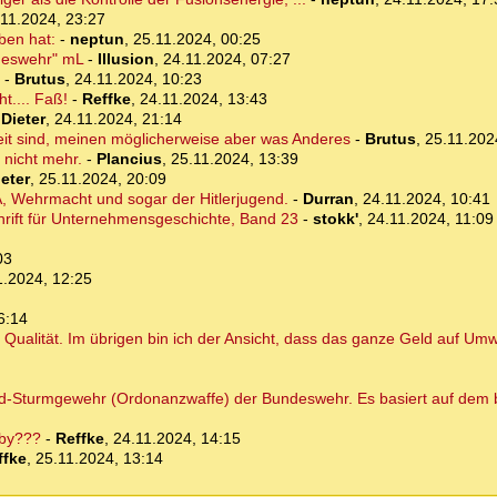
.11.2024, 23:27
ben hat:
-
neptun
,
25.11.2024, 00:25
ndeswehr" mL
-
Illusion
,
24.11.2024, 07:27
-
Brutus
,
24.11.2024, 10:23
.... Faß!
-
Reffke
,
24.11.2024, 13:43
-
Dieter
,
24.11.2024, 21:14
eit sind, meinen möglicherweise aber was Anderes
-
Brutus
,
25.11.202
e nicht mehr.
-
Plancius
,
25.11.2024, 13:39
ieter
,
25.11.2024, 20:09
, Wehrmacht und sogar der Hitlerjugend.
-
Durran
,
24.11.2024, 10:41
schrift für Unternehmensgeschichte, Band 23
-
stokk'
,
24.11.2024, 11:09
03
1.2024, 12:25
6:14
 Qualität. Im übrigen bin ich der Ansicht, dass das ganze Geld auf U
d-Sturmgewehr (Ordonanzwaffe) der Bundeswehr. Es basiert auf dem
bby???
-
Reffke
,
24.11.2024, 14:15
ffke
,
25.11.2024, 13:14