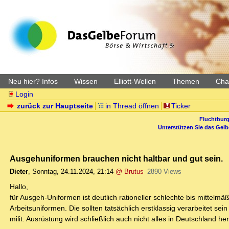
Neu hier? Infos
Wissen
Elliott-Wellen
Themen
Char
Login
zurück zur Hauptseite
in Thread öffnen
Ticker
Fluchtburg
Unterstützen Sie das Gel
Ausgehuniformen brauchen nicht haltbar und gut sein.
Dieter
,
Sonntag, 24.11.2024, 21:14
@ Brutus
2890 Views
Hallo,
für Ausgeh-Uniformen ist deutlich rationeller schlechte bis mittelmä
Arbeitsuniformen. Die sollten tatsächlich erstklassig verarbeitet s
milit. Ausrüstung wird schließlich auch nicht alles in Deutschland h