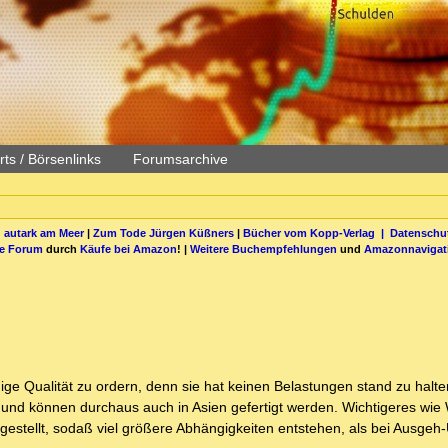
ts / Börsenlinks
Forumsarchive
 autark am Meer
|
Zum Tode Jürgen Küßners
|
Bücher vom Kopp-Verlag |
Datenschut
be Forum
durch
Käufe bei Amazon
! |
Weitere Buchempfehlungen
und
Amazonnavigat
ßige Qualität zu ordern, denn sie hat keinen Belastungen stand zu halte
ein und können durchaus auch in Asien gefertigt werden. Wichtigeres wie
ergestellt, sodaß viel größere Abhängigkeiten entstehen, als bei Ausgeh