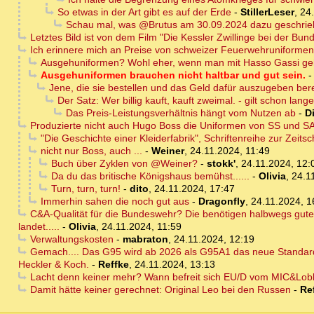
So etwas in der Art gibt es auf der Erde
-
StillerLeser
,
24
Schau mal, was @Brutus am 30.09.2024 dazu geschrie
Letztes Bild ist von dem Film "Die Kessler Zwillinge bei der Bu
Ich erinnere mich an Preise von schweizer Feuerwehruniformen
Ausgehuniformen? Wohl eher, wenn man mit Hasso Gassi geht
Ausgehuniformen brauchen nicht haltbar und gut sein.
Jene, die sie bestellen und das Geld dafür auszugeben ber
Der Satz: Wer billig kauft, kauft zweimal. - gilt schon lang
Das Preis-Leistungsverhältnis hängt vom Nutzen ab
-
D
Produzierte nicht auch Hugo Boss die Uniformen von SS und SA
"Die Geschichte einer Kleiderfabrik", Schriftenreihe zur Zeit
nicht nur Boss, auch ...
-
Weiner
,
24.11.2024, 11:49
Buch über Zyklen von @Weiner?
-
stokk'
,
24.11.2024, 12:
Da du das britische Königshaus bemühst......
-
Olivia
,
24.1
Turn, turn, turn!
-
dito
,
24.11.2024, 17:47
Immerhin sahen die noch gut aus
-
Dragonfly
,
24.11.2024, 1
C&A-Qualität für die Bundeswehr? Die benötigen halbwegs gute
landet.....
-
Olivia
,
24.11.2024, 11:59
Verwaltungskosten
-
mabraton
,
24.11.2024, 12:19
Gemach.... Das G95 wird ab 2026 als G95A1 das neue Standar
Heckler & Koch.
-
Reffke
,
24.11.2024, 13:13
Lacht denn keiner mehr? Wann befreit sich EU/D vom MIC&Lo
Damit hätte keiner gerechnet: Original Leo bei den Russen
-
Re