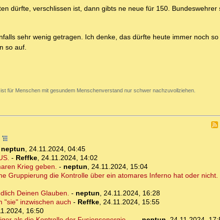
n dürfte, verschlissen ist, dann gibts ne neue für 150. Bundeswehrer 
nfalls sehr wenig getragen. Ich denke, das dürfte heute immer noch so 
n so auf.
 ist für Menschen mit gesundem Menschenverstand nur schwer nachzuvollziehen.
4
-
neptun
,
24.11.2024, 04:45
US.
-
Reffke
,
24.11.2024, 14:02
omaren Krieg geben.
-
neptun
,
24.11.2024, 15:04
che Gruppierung die Kontrolle über ein atomares Inferno hat oder nicht.
ändlich Deinen Glauben.
-
neptun
,
24.11.2024, 16:28
n "sie" inzwischen auch
-
Reffke
,
24.11.2024, 15:55
11.2024, 16:50
er als die Kontrolle der Fusionsenergie, ...
-
neptun
,
24.11.2024, 17: