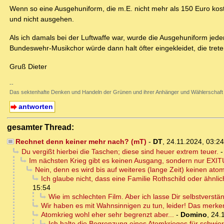
Wenn so eine Ausgehuniform, die m.E. nicht mehr als 150 Euro koste
und nicht ausgehen.
Als ich damals bei der Luftwaffe war, wurde die Ausgehuniform jede
Bundeswehr-Musikchor würde dann halt öfter eingekleidet, die trete
Gruß Dieter
--
Das sektenhafte Denken und Handeln der Grünen und ihrer Anhänger und Wählerschaft
antworten
gesamter Thread:
Rechnet denn keiner mehr nach? (mT)
-
DT
,
24.11.2024, 03:2
Du vergißt hierbei die Taschen; diese sind heuer extrem teuer.
Im nächsten Krieg gibt es keinen Ausgang, sondern nur EXIT
Nein, denn es wird bis auf weiteres (lange Zeit) keinen at
Ich glaube nicht, dass eine Familie Rothschild oder ähnli
15:54
Wie im schlechten Film. Aber ich lasse Dir selbstverst
Wir haben es mit Wahnsinnigen zu tun, leider! Das merke
Atomkrieg wohl eher sehr begrenzt aber...
-
Domino
,
24.
Ich halte die Begrenzung eines Atomkrieges für schwierig