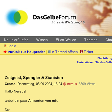
Neu hier? Infos
Wissen
Elliott-Wellen
Themen
Char
Login
zurück zur Hauptseite
in Thread öffnen
Ticker
Fluchtburg
Unterstützen Sie das Gel
Zeitgeist, Spengler & Zionisten
Centao
,
Donnerstag, 05.09.2024, 13:24
@ nereus
3509 Views
Hallo Nereus!
anbei ein paar Antworten von mir:
Du: