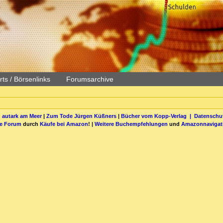
ts / Börsenlinks
Forumsarchive
 autark am Meer
|
Zum Tode Jürgen Küßners
|
Bücher vom Kopp-Verlag |
Datenschut
be Forum
durch
Käufe bei Amazon
! |
Weitere Buchempfehlungen
und
Amazonnavigat