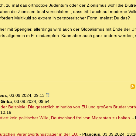
h, zu mal das orthodoxe Judentum oder der Zionismus wohl die Blutrein
haben die Zionisten total verschlafen.., dass trifft auch auf moderne V
 fördert Multikulti so extrem in zerstörerischer Form, meinst Du das?
her mit Spengler, allerdings wird auch der Globalismus mit Ende der Unil
ports allgemein m.E. eindampfen. Kann aber auch ganz anders werden,
eus
,
03.09.2024, 09:13
-
Griba
,
03.09.2024, 09:54
der Beispiele: Die gesetzlich minutiös von EU und großem Bruder vorbe
 10:16
rt kein politischer Wille, Deutschland frei von Migranten zu halten.
-
deutschen Verantwortungsträger in der EU.
-
Plancius
,
03.09.2024, 13:1