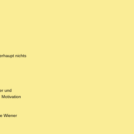
erhaupt nichts
ver und
 Motivation
ie Wiener