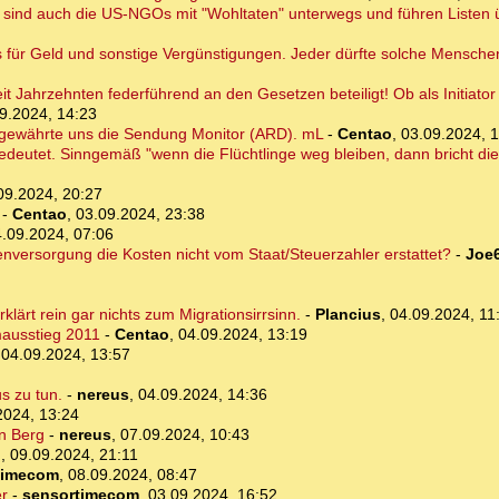
 sind auch die US-NGOs mit "Wohltaten" unterwegs und führen Listen 
s für Geld und sonstige Vergünstigungen. Jeder dürfte solche Mensch
t Jahrzehnten federführend an den Gesetzen beteiligt! Ob als Initiator 
9.2024, 14:23
n gewährte uns die Sendung Monitor (ARD). mL
-
Centao
,
03.09.2024, 
edeutet. Sinngemäß "wenn die Flüchtlinge weg bleiben, dann bricht die
09.2024, 20:27
-
Centao
,
03.09.2024, 23:38
.09.2024, 07:06
versorgung die Kosten nicht vom Staat/Steuerzahler erstattet?
-
Joe
lärt rein gar nichts zum Migrationsirrsinn.
-
Plancius
,
04.09.2024, 11
mausstieg 2011
-
Centao
,
04.09.2024, 13:19
,
04.09.2024, 13:57
s zu tun.
-
nereus
,
04.09.2024, 14:36
2024, 13:24
n Berg
-
nereus
,
07.09.2024, 10:43
o
,
09.09.2024, 21:11
timecom
,
08.09.2024, 08:47
r
-
sensortimecom
,
03.09.2024, 16:52