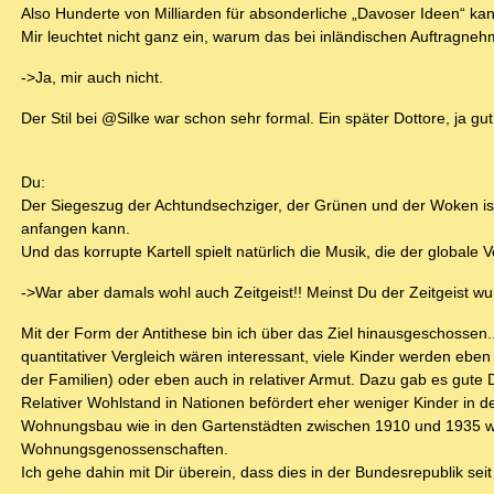
Also Hunderte von Milliarden für absonderliche „Davoser Ideen“ kan
Mir leuchtet nicht ganz ein, warum das bei inländischen Auftragnehme
->Ja, mir auch nicht.
Der Stil bei @Silke war schon sehr formal. Ein später Dottore, ja gu
Du:
Der Siegeszug der Achtundsechziger, der Grünen und der Woken ist g
anfangen kann.
Und das korrupte Kartell spielt natürlich die Musik, die der globale 
->War aber damals wohl auch Zeitgeist!! Meinst Du der Zeitgeist wu
Mit der Form der Antithese bin ich über das Ziel hinausgeschossen.
quantitativer Vergleich wären interessant, viele Kinder werden eben
der Familien) oder eben auch in relativer Armut. Dazu gab es gut
Relativer Wohlstand in Nationen befördert eher weniger Kinder in d
Wohnungsbau wie in den Gartenstädten zwischen 1910 und 1935 war 
Wohnungsgenossenschaften.
Ich gehe dahin mit Dir überein, dass dies in der Bundesrepublik sei