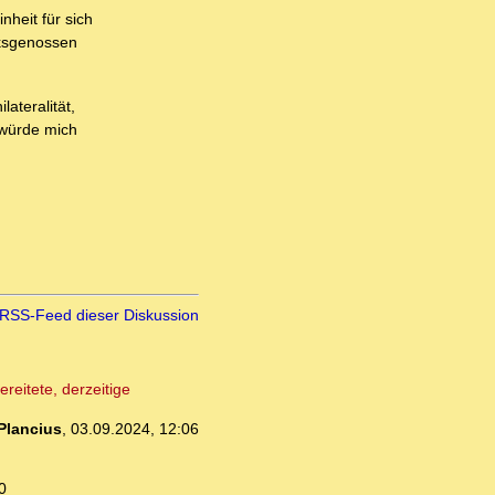
heit für sich
olksgenossen
ateralität,
 würde mich
RSS-Feed dieser Diskussion
reitete, derzeitige
Plancius
,
03.09.2024, 12:06
0