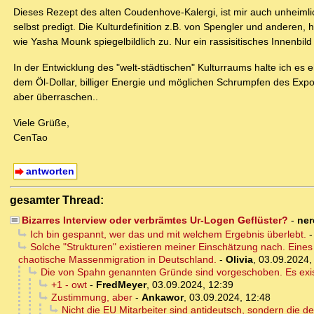
Dieses Rezept des alten Coudenhove-Kalergi, ist mir auch unheimlic
selbst predigt. Die Kulturdefinition z.B. von Spengler und anderen, 
wie Yasha Mounk spiegelbildlich zu. Nur ein rassisitisches Innenbild
In der Entwicklung des "welt-städtischen" Kulturraums halte ich es e
dem Öl-Dollar, billiger Energie und möglichen Schrumpfen des Ex
aber überraschen..
Viele Grüße,
CenTao
antworten
gesamter Thread:
Bizarres Interview oder verbrämtes Ur-Logen Geflüster?
-
ner
Ich bin gespannt, wer das und mit welchem Ergebnis überlebt.
Solche "Strukturen" existieren meiner Einschätzung nach. Eines 
chaotische Massenmigration in Deutschland.
-
Olivia
,
03.09.2024,
Die von Spahn genannten Gründe sind vorgeschoben. Es existie
+1 - owt
-
FredMeyer
,
03.09.2024, 12:39
Zustimmung, aber
-
Ankawor
,
03.09.2024, 12:48
Nicht die EU Mitarbeiter sind antideutsch, sondern die 