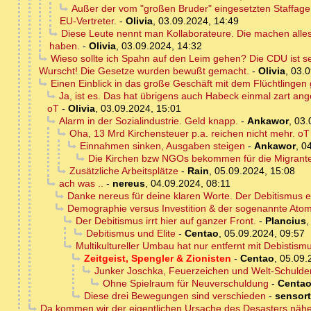
Außer der vom "großen Bruder" eingesetzten Staffage
EU-Vertreter.
-
Olivia
,
03.09.2024, 14:49
Diese Leute nennt man Kollaborateure. Die machen alle
haben.
-
Olivia
,
03.09.2024, 14:32
Wieso sollte ich Spahn auf den Leim gehen? Die CDU ist sei
Wurscht! Die Gesetze wurden bewußt gemacht.
-
Olivia
,
03.0
Einen Einblick in das große Geschäft mit dem Flüchtlinge
Ja, ist es. Das hat übrigens auch Habeck einmal zart ang
oT
-
Olivia
,
03.09.2024, 15:01
Alarm in der Sozialindustrie. Geld knapp.
-
Ankawor
,
03.
Oha, 13 Mrd Kirchensteuer p.a. reichen nicht mehr. oT
Einnahmen sinken, Ausgaben steigen
-
Ankawor
,
04
Die Kirchen bzw NGOs bekommen für die Migranten
Zusätzliche Arbeitsplätze
-
Rain
,
05.09.2024, 15:08
ach was ..
-
nereus
,
04.09.2024, 08:11
Danke nereus für deine klaren Worte. Der Debitismus erk
Demographie versus Investition & der sogenannte Ato
Der Debitismus irrt hier auf ganzer Front.
-
Plancius
Debitismus und Elite
-
Centao
,
05.09.2024, 09:57
Multikultureller Umbau hat nur entfernt mit Debistismu
Zeitgeist, Spengler & Zionisten
-
Centao
,
05.09.
Junker Joschka, Feuerzeichen und Welt-Schulde
Ohne Spielraum für Neuverschuldung
-
Centa
Diese drei Bewegungen sind verschieden
-
sensor
Da kommen wir der eigentlichen Ursache des Desasters nähe