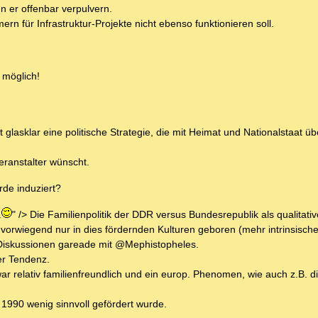
n er offenbar verpulvern.
rn für Infrastruktur-Projekte nicht ebenso funktionieren soll.
t möglich!
lasklar eine politische Strategie, die mit Heimat und Nationalstaat üb
Veranstalter wünscht.
rde induziert?
.
" /> Die Familienpolitik der DDR versus Bundesrepublik als qualitati
 vorwiegend nur in dies fördernden Kulturen geboren (mehr intrinsische
e Diskussionen gareade mit @Mephistopheles.
er Tendenz.
relativ familienfreundlich und ein europ. Phenomen, wie auch z.B. d
t 1990 wenig sinnvoll gefördert wurde.