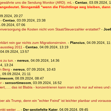
n gewährte uns die Sendung Monitor (ARD). mL
-
Centao
,
03.09.2024, 
t angedeutet. Sinngemäß "wenn die Flüchtlinge weg bleiben, dann 
09.2024, 20:27
-
Centao
,
03.09.2024, 23:38
.09.2024, 07:06
versorgung die Kosten nicht vom Staat/Steuerzahler erstattet?
-
Joe
lärt rein gar nichts zum Migrationsirrsinn.
-
Plancius
,
04.09.2024, 11
mausstieg 2011
-
Centao
,
04.09.2024, 13:19
,
04.09.2024, 13:57
s zu tun.
-
nereus
,
04.09.2024, 14:36
4, 13:24
n Berg
-
nereus
,
07.09.2024, 10:43
o
,
09.09.2024, 21:11
timecom
,
08.09.2024, 08:47
r
-
sensortimecom
,
03.09.2024, 16:52
rt,..... das ist Blabla - konzentrieren kann man sich nur auf eines und n
eber als Trump, denn ein "echter Feind" ist leichter planbar und vorauss
kt weiter ...
-
Der gestiefelte Kater
,
04.09.2024, 09:45