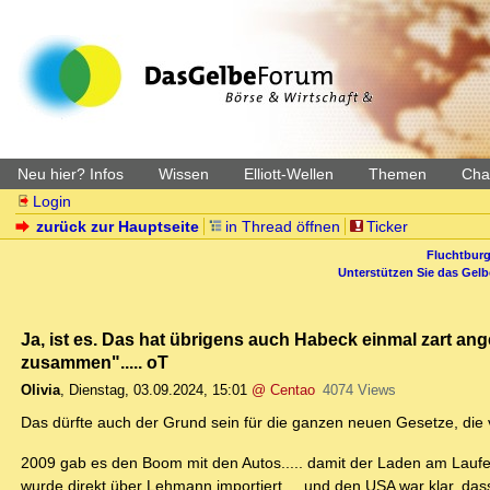
Neu hier? Infos
Wissen
Elliott-Wellen
Themen
Char
Login
zurück zur Hauptseite
in Thread öffnen
Ticker
Fluchtburg
Unterstützen Sie das Gel
Ja, ist es. Das hat übrigens auch Habeck einmal zart an
zusammen"..... oT
Olivia
,
Dienstag, 03.09.2024, 15:01
@ Centao
4074 Views
Das dürfte auch der Grund sein für die ganzen neuen Gesetze, die 
2009 gab es den Boom mit den Autos..... damit der Laden am Laufe
wurde direkt über Lehmann importiert.... und den USA war klar, da