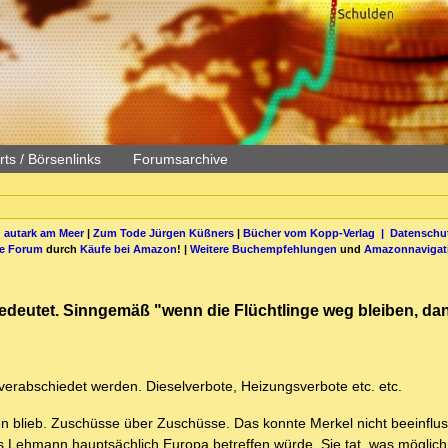
ts / Börsenlinks
Forumsarchive
 autark am Meer
|
Zum Tode Jürgen Küßners
|
Bücher vom Kopp-Verlag |
Datenschut
be Forum
durch
Käufe bei Amazon
! |
Weitere Buchempfehlungen
und
Amazonnavigat
gedeutet. Sinngemäß "wenn die Flüchtlinge weg bleiben, dann
verabschiedet werden. Dieselverbote, Heizungsverbote etc. etc.
n blieb. Zuschüsse über Zuschüsse. Das konnte Merkel nicht beeinflu
ss Lehmann hauptsächlich Europa betreffen würde. Sie tat, was möglich