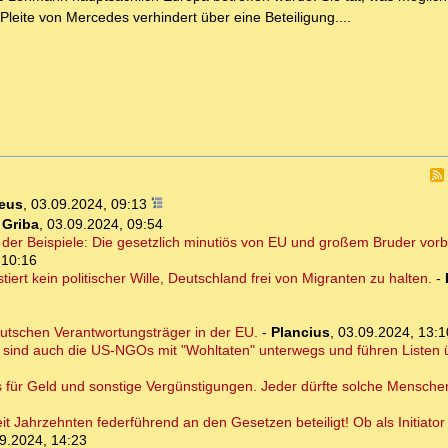
leite von Mercedes verhindert über eine Beteiligung....
eus
,
03.09.2024, 09:13
-
Griba
,
03.09.2024, 09:54
der Beispiele: Die gesetzlich minutiös von EU und großem Bruder vorbe
 10:16
rt kein politischer Wille, Deutschland frei von Migranten zu halten.
-
deutschen Verantwortungsträger in der EU.
-
Plancius
,
03.09.2024, 13:1
 sind auch die US-NGOs mit "Wohltaten" unterwegs und führen Listen 
s für Geld und sonstige Vergünstigungen. Jeder dürfte solche Mensch
t Jahrzehnten federführend an den Gesetzen beteiligt! Ob als Initiator 
9.2024, 14:23