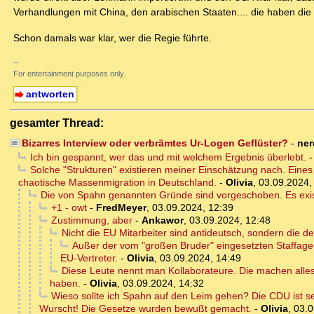
Verhandlungen mit China, den arabischen Staaten.... die haben die P
Schon damals war klar, wer die Regie führte.
--
For entertainment purposes only.
antworten
gesamter Thread:
Bizarres Interview oder verbrämtes Ur-Logen Geflüster?
-
ner
Ich bin gespannt, wer das und mit welchem Ergebnis überlebt.
Solche "Strukturen" existieren meiner Einschätzung nach. Eines 
chaotische Massenmigration in Deutschland.
-
Olivia
,
03.09.2024,
Die von Spahn genannten Gründe sind vorgeschoben. Es existie
+1 - owt
-
FredMeyer
,
03.09.2024, 12:39
Zustimmung, aber
-
Ankawor
,
03.09.2024, 12:48
Nicht die EU Mitarbeiter sind antideutsch, sondern die 
Außer der vom "großen Bruder" eingesetzten Staffage
EU-Vertreter.
-
Olivia
,
03.09.2024, 14:49
Diese Leute nennt man Kollaborateure. Die machen alle
haben.
-
Olivia
,
03.09.2024, 14:32
Wieso sollte ich Spahn auf den Leim gehen? Die CDU ist sei
Wurscht! Die Gesetze wurden bewußt gemacht.
-
Olivia
,
03.0