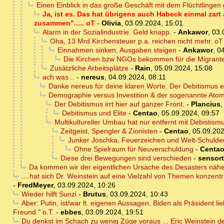
Einen Einblick in das große Geschäft mit dem Flüchtlinge
Ja, ist es. Das hat übrigens auch Habeck einmal zar
zusammen"..... oT
-
Olivia
,
03.09.2024, 15:01
Alarm in der Sozialindustrie. Geld knapp.
-
Ankawor
,
03.
Oha, 13 Mrd Kirchensteuer p.a. reichen nicht mehr. oT
Einnahmen sinken, Ausgaben steigen
-
Ankawor
,
04
Die Kirchen bzw NGOs bekommen für die Migranten
Zusätzliche Arbeitsplätze
-
Rain
,
05.09.2024, 15:08
ach was ..
-
nereus
,
04.09.2024, 08:11
Danke nereus für deine klaren Worte. Der Debitismus erk
Demographie versus Investition & der sogenannte Ato
Der Debitismus irrt hier auf ganzer Front.
-
Plancius
Debitismus und Elite
-
Centao
,
05.09.2024, 09:57
Multikultureller Umbau hat nur entfernt mit Debistismu
Zeitgeist, Spengler & Zionisten
-
Centao
,
05.09.202
Junker Joschka, Feuerzeichen und Welt-Schulde
Ohne Spielraum für Neuverschuldung
-
Centa
Diese drei Bewegungen sind verschieden
-
sensor
Da kommen wir der eigentlichen Ursache des Desasters nähe
....hat sich Dr. Weinstein auf eine Vielzahl von Themen konzentrie
-
FredMeyer
,
03.09.2024, 10:26
Wieder hilft Sunzi
-
Brutus
,
03.09.2024, 10:43
Aber: Putin, ist/war lt. eigenen Aussagen, Biden als Präsident li
Freund." o.T.
-
ebbes
,
03.09.2024, 19:51
Du denkst im Schach zu wenig Züge voraus ... Eric Weinstein den