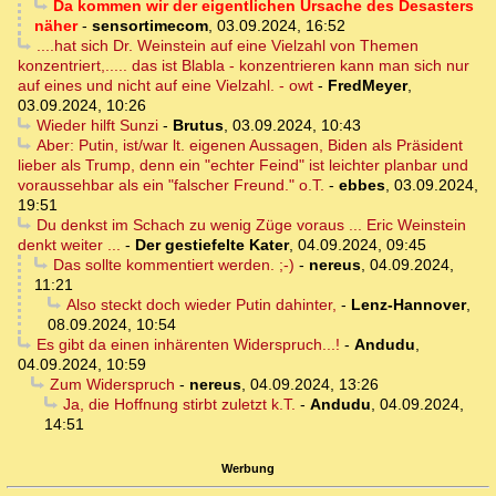
Da kommen wir der eigentlichen Ursache des Desasters
näher
-
sensortimecom
,
03.09.2024, 16:52
....hat sich Dr. Weinstein auf eine Vielzahl von Themen
konzentriert,..... das ist Blabla - konzentrieren kann man sich nur
auf eines und nicht auf eine Vielzahl. - owt
-
FredMeyer
,
03.09.2024, 10:26
Wieder hilft Sunzi
-
Brutus
,
03.09.2024, 10:43
Aber: Putin, ist/war lt. eigenen Aussagen, Biden als Präsident
lieber als Trump, denn ein "echter Feind" ist leichter planbar und
voraussehbar als ein "falscher Freund." o.T.
-
ebbes
,
03.09.2024,
19:51
Du denkst im Schach zu wenig Züge voraus ... Eric Weinstein
denkt weiter ...
-
Der gestiefelte Kater
,
04.09.2024, 09:45
Das sollte kommentiert werden. ;-)
-
nereus
,
04.09.2024,
11:21
Also steckt doch wieder Putin dahinter,
-
Lenz-Hannover
,
08.09.2024, 10:54
Es gibt da einen inhärenten Widerspruch...!
-
Andudu
,
04.09.2024, 10:59
Zum Widerspruch
-
nereus
,
04.09.2024, 13:26
Ja, die Hoffnung stirbt zuletzt k.T.
-
Andudu
,
04.09.2024,
14:51
Werbung