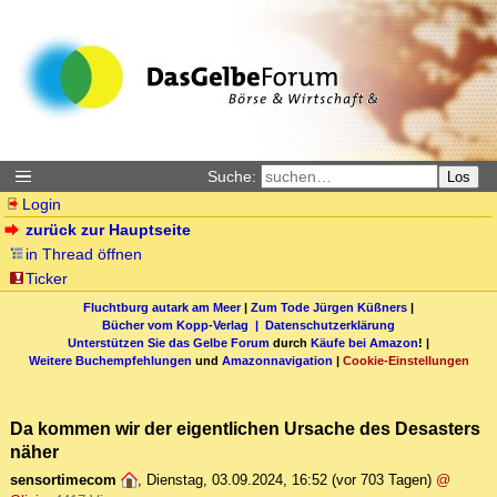
Suche:
Los
Login
zurück zur Hauptseite
in Thread öffnen
Ticker
Fluchtburg autark am Meer
|
Zum Tode Jürgen Küßners
|
Bücher vom Kopp-Verlag |
Datenschutzerklärung
Unterstützen Sie das Gelbe Forum
durch
Käufe bei Amazon
! |
Weitere Buchempfehlungen
und
Amazonnavigation
|
Cookie-Einstellungen
Da kommen wir der eigentlichen Ursache des Desasters
näher
sensortimecom
,
Dienstag, 03.09.2024, 16:52
(vor 703 Tagen)
@