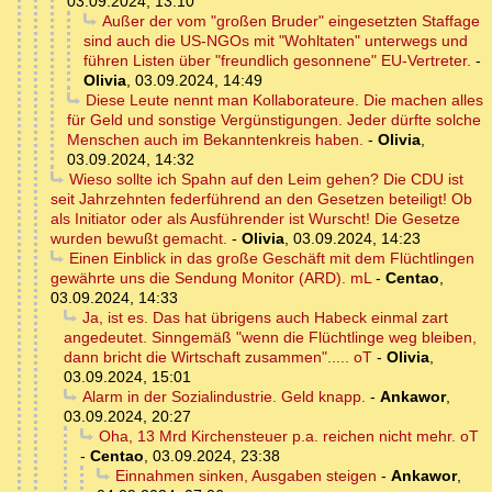
03.09.2024, 13:10
Außer der vom "großen Bruder" eingesetzten Staffage
sind auch die US-NGOs mit "Wohltaten" unterwegs und
führen Listen über "freundlich gesonnene" EU-Vertreter.
-
Olivia
,
03.09.2024, 14:49
Diese Leute nennt man Kollaborateure. Die machen alles
für Geld und sonstige Vergünstigungen. Jeder dürfte solche
Menschen auch im Bekanntenkreis haben.
-
Olivia
,
03.09.2024, 14:32
Wieso sollte ich Spahn auf den Leim gehen? Die CDU ist
seit Jahrzehnten federführend an den Gesetzen beteiligt! Ob
als Initiator oder als Ausführender ist Wurscht! Die Gesetze
wurden bewußt gemacht.
-
Olivia
,
03.09.2024, 14:23
Einen Einblick in das große Geschäft mit dem Flüchtlingen
gewährte uns die Sendung Monitor (ARD). mL
-
Centao
,
03.09.2024, 14:33
Ja, ist es. Das hat übrigens auch Habeck einmal zart
angedeutet. Sinngemäß "wenn die Flüchtlinge weg bleiben,
dann bricht die Wirtschaft zusammen"..... oT
-
Olivia
,
03.09.2024, 15:01
Alarm in der Sozialindustrie. Geld knapp.
-
Ankawor
,
03.09.2024, 20:27
Oha, 13 Mrd Kirchensteuer p.a. reichen nicht mehr. oT
-
Centao
,
03.09.2024, 23:38
Einnahmen sinken, Ausgaben steigen
-
Ankawor
,