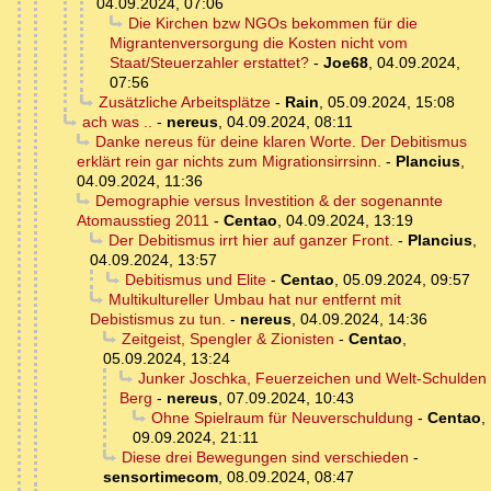
04.09.2024, 07:06
Die Kirchen bzw NGOs bekommen für die
Migrantenversorgung die Kosten nicht vom
Staat/Steuerzahler erstattet?
-
Joe68
,
04.09.2024,
07:56
Zusätzliche Arbeitsplätze
-
Rain
,
05.09.2024, 15:08
ach was ..
-
nereus
,
04.09.2024, 08:11
Danke nereus für deine klaren Worte. Der Debitismus
erklärt rein gar nichts zum Migrationsirrsinn.
-
Plancius
,
04.09.2024, 11:36
Demographie versus Investition & der sogenannte
Atomausstieg 2011
-
Centao
,
04.09.2024, 13:19
Der Debitismus irrt hier auf ganzer Front.
-
Plancius
,
04.09.2024, 13:57
Debitismus und Elite
-
Centao
,
05.09.2024, 09:57
Multikultureller Umbau hat nur entfernt mit
Debistismus zu tun.
-
nereus
,
04.09.2024, 14:36
Zeitgeist, Spengler & Zionisten
-
Centao
,
05.09.2024, 13:24
Junker Joschka, Feuerzeichen und Welt-Schulden
Berg
-
nereus
,
07.09.2024, 10:43
Ohne Spielraum für Neuverschuldung
-
Centao
,
09.09.2024, 21:11
Diese drei Bewegungen sind verschieden
-
sensortimecom
,
08.09.2024, 08:47