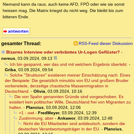
Niemand kann da raus, auch keine AFD, FPÖ oder wie sie sonst
heissen mag. Die Matrix kriegst du nicht weg. Die bleibt bis zum
bitteren Ende.
antworten
gesamter Thread:
RSS-Feed dieser Diskussion
Bizarres Interview oder verbrämtes Ur-Logen Geflüster?
-
nereus
,
03.09.2024, 09:13
Ich bin gespannt, wer das und mit welchem Ergebnis überlebt.
-
Griba
,
03.09.2024, 09:54
Solche "Strukturen" existieren meiner Einschätzung nach. Eines
der Beispiele: Die gesetzlich minutiös von EU und großem Bruder
vorbereitete, derzeitige chaotische Massenmigration in
Deutschland.
-
Olivia
,
03.09.2024, 10:16
Die von Spahn genannten Gründe sind vorgeschoben. Es
existiert kein politischer Wille, Deutschland frei von Migranten zu
halten.
-
Plancius
,
03.09.2024, 12:06
+1 - owt
-
FredMeyer
,
03.09.2024, 12:39
Zustimmung, aber
-
Ankawor
,
03.09.2024, 12:48
Nicht die EU Mitarbeiter sind antideutsch, sondern die
deutschen Verantwortungsträger in der EU.
-
Plancius
,