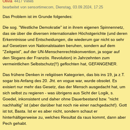
Olivia
4417 Views
bearbeitet von sensortimecom, Dienstag, 03.09.2024, 17:25
Das Problem ist im Grunde folgendes:
Die sog. "Westliche Demokratie" ist in ihrem eigenen Spinnennetz,
das sie über die diversen internationalen Höchstgerichte (und deren
Erkenntnisse und Entscheidungen, die wiederum gar nicht so sehr
auf Gesetzen von Nationalstaaten beruhen, sondern auf dem
"Zeitgeist", auf der UN-Menschenrechtskonvention, ja sogar auf
den Slogans der Französ. Revolution) in Jahrzehnten zum
vermeintlichen Selbstschutz(!!) geflochten hat, GEFANGENER.
Das frühere Denken in religiösen Kategorien, das bis ins 19, ja z.T.
sogar bis Anfang des 20. Jht. en vogue war, wurde obsolet. Es
exisiert nur mehr das Gesetz, das der Mensch ausgedacht hat, um
sich selbst zu regieren - was übrigens aus Sicht der Logik, s.
Goedel, inkonsistent und daher ohne Dauerbestand bzw. "nicht
nachhaltig" ist (aber darüber hat noch nie einer nachgedacht!). Gott
ist tot, Basta. Ist er es aber nicht, sondern schaut er
hinterhältigerweise zu, welches Resultat da raus kommt, dann aber
Pech gehabt.