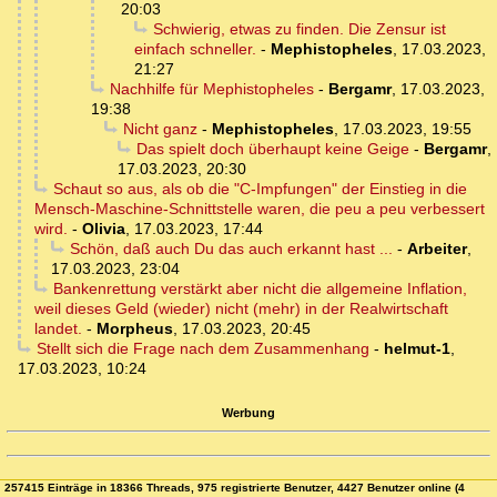
20:03
Schwierig, etwas zu finden. Die Zensur ist
einfach schneller.
-
Mephistopheles
,
17.03.2023,
21:27
Nachhilfe für Mephistopheles
-
Bergamr
,
17.03.2023,
19:38
Nicht ganz
-
Mephistopheles
,
17.03.2023, 19:55
Das spielt doch überhaupt keine Geige
-
Bergamr
,
17.03.2023, 20:30
Schaut so aus, als ob die "C-Impfungen" der Einstieg in die
Mensch-Maschine-Schnittstelle waren, die peu a peu verbessert
wird.
-
Olivia
,
17.03.2023, 17:44
Schön, daß auch Du das auch erkannt hast ...
-
Arbeiter
,
17.03.2023, 23:04
Bankenrettung verstärkt aber nicht die allgemeine Inflation,
weil dieses Geld (wieder) nicht (mehr) in der Realwirtschaft
landet.
-
Morpheus
,
17.03.2023, 20:45
Stellt sich die Frage nach dem Zusammenhang
-
helmut-1
,
17.03.2023, 10:24
Werbung
257415 Einträge in 18366 Threads, 975 registrierte Benutzer, 4427 Benutzer online (4