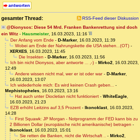
antworten
gesamter Thread:
RSS-Feed dieser Diskussion
@Dionysos: Diese 54 Mrd. Franken Bankenrettung sind doch
ein Witz
-
Hausmeister
,
16.03.2023, 11:16
Der Anfang vom Ende
-
D-Marker
,
16.03.2023, 11:39
Wobei am Ende der Nahrungskette die USA stehen...(OT)
-
XERXES
,
16.03.2023, 11:45
Die Insekten
-
D-Marker
,
16.03.2023, 11:56
Ich bin nicht Dionysos, aber antworte ... ,-)
-
Mirko2
,
16.03.2023,
12:49
Andere wissen nicht mal, wer er ist oder war
-
D-Marker
,
16.03.2023, 13:07
Ich widederhole mich: Es wird keinen Crash geben...
-
Mephistopheles
,
16.03.2023, 13:16
Hat auch unter Diocletian nicht funktioniert
-
WhiteEagle
,
16.03.2023, 21:23
EZB erhöht Leitzins auf 3,5 Prozent
-
Ikonoklast
,
16.03.2023,
14:28
First Squawk: JP Morgan - Notprogramm der FED kann bis zu
2 Billionen Dollar (europäische nicht amerikanische) betragen
-
Ikonoklast
,
16.03.2023, 15:01
Sie retten die Banken, nicht die Wirtschaft ..
-
Mirko2
,