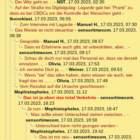
Der Witz geht so ...
-
NST
,
17.03.2023, 02:30
Auf der Straße ins Digitalgulag: Lagarde gab bei "Prank" zu,
dass es bei CBDCs um die Kontrolle der Menschen geht
-
Ikonoklast
,
17.03.2023, 06:55
Zum Interview mit Lagarde
-
Manuel H.
,
17.03.2023, 07:30
Das Meiste ist nicht steuerbar
-
sensortimecom
,
17.03.2023,
08:38
Geopolitik
-
Manuel H.
,
17.03.2023, 08:57
Dass es Erfahrene auch gibt, ist unbestritten, aber...
-
sensortimecom
,
17.03.2023, 09:17
Schau dir doch nur mal das Personal an, dass sie derzeit
einsetzen.....
-
Olivia
,
17.03.2023, 17:53
ich verstehe Dich ja, ...
-
Weiner
,
17.03.2023, 09:53
Wenn "sie" das alles haben, dann wissen sie auch, wie
fragil das ist........
-
Olivia
,
17.03.2023, 17:48
Vom Resultat auf die Ursache geschlossen
-
Mephistopheles
,
17.03.2023, 11:12
Das ist ja eben das total Verkehrte
-
sensortimecom
,
17.03.2023, 18:23
Je nun
-
Mephistopheles
,
17.03.2023, 18:47
Man sollte einen Unterschied ziehen zwischen...
-
sensortimecom
,
17.03.2023, 18:58
Unterschied kann nicht gezogen werden
-
Mephistopheles
,
17.03.2023, 19:42
Das ist mir neu
-
sensortimecom
,
17.03.2023,