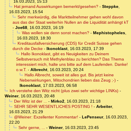
16.03.2023, 15:13
Hat jemand Auswirkungen bemerkt/gesehen?
-
Steppke
,
16.03.2023, 15:54
Sehr merkwürdig, die Marktteilnehmer gehen wohl davon
aus das der Staat weiterhin Nullen an die Liquidität anhängt kT
-
Joe68
,
16.03.2023, 16:19
Was wollen sie denn sonst machen?
-
Mephistopheles
,
16.03.2023, 18:30
Kreditausfallversicherung (CDS) für Credit Suisse gehen
durch die Decke
-
Ikonoklast
,
16.03.2023, 17:39
Hallo Ikonoklast, gibt es Neuigkeiten zu Deinem
Selbstversuch mit Methylenblau zu berichten? Das Thema
interessiert mich, halte uns bitte auf dem Laufenden. Danke!
o.w.T.
-
Albrecht
,
16.03.2023, 20:24
Hallo Albrecht, soweit ist alles gut. Bis jetzt keine
Nebenwirkungen, Mitochondrien lieben das Zeug ;-)
-
Ikonoklast
,
17.03.2023, 06:58
Ich verstehe den Witz nicht (plus zwei sehr wichtige LINKs)
-
Weiner
,
16.03.2023, 20:48
Der Witz ist der ...
-
Mirko2
,
16.03.2023, 21:18
SEHR SEHR WESENTLICHES POSTING !
-
Arbeiter
,
16.03.2023, 21:29
@Weiner: Exzellenter Kommentar!
-
LePenseur
,
16.03.2023,
22:20
Sehr gerne, ...
-
Weiner
,
16.03.2023, 23:45