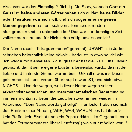
Also, was war das Einmalige? Richtig. Die Story, wonach
Gott ein
Geist
ist,
keine anderen Götter
neben sich duldet,
keine Bilder
oder Plastiken von sich
will, und sich sogar
einen eigenen
Namen gegeben
hat, um sich von allem Existierenden
abzugrenzen und zu unterscheiden! Das war zur damaligen Zeit
vollkommen neu, und für Nichtjuden völlig unverständlich!
Der Name (auch "Tetragrammaton" genannt) "JHWH" - die Juden
schrieben bekanntlich keine Vokale - bedeutet in etwa so viel wie
"ich werde mich erweisen" - d.h. quasi: er hat die "ZEIT" ins Dasein
gebracht, damit seine eigene Existenz beweisbar wird....das ist der
tiefste und hinterste Grund, warum beim Urknall etwas ins Dasein
gekommen ist - und warum überhaupt etwas IST, und nicht etwa
NICHTS...! Und deswegen, weil dieser Name wegen seiner
erkenntnistheoretischen und metamathematischen Bedeutung so
immens wichtig ist, beten die Leutchen zwar immer wieder im
Vaterunser "Dein Name werde geheiligt" - nur leider haben sie nicht
den Funken einer Ahnung, WER, WAS, WARUM...es hat ihnen's
kein Pfaffe, kein Bischof und kein Papst erklärt... im Gegenteil, man
hat das Tetragrammaton überall entfernt(!) wo's nur möglich war...!