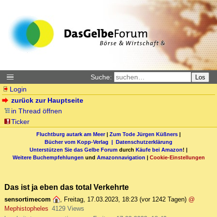
Suche:
Los
Login
zurück zur Hauptseite
in Thread öffnen
Ticker
Fluchtburg autark am Meer
|
Zum Tode Jürgen Küßners
|
Bücher vom Kopp-Verlag |
Datenschutzerklärung
Unterstützen Sie das Gelbe Forum
durch
Käufe bei Amazon
! |
Weitere Buchempfehlungen
und
Amazonnavigation
|
Cookie-Einstellungen
Das ist ja eben das total Verkehrte
sensortimecom
,
Freitag, 17.03.2023, 18:23
(vor 1242 Tagen)
@
Mephistopheles
4129 Views