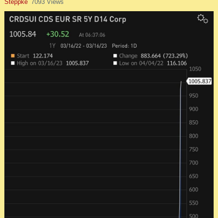
Steppke
7093 Views