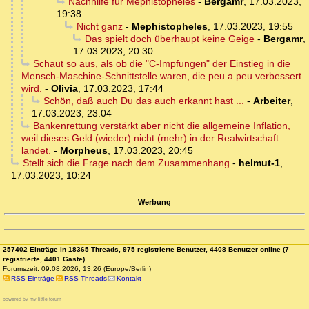
Nachhilfe für Mephistopheles
-
Bergamr
,
17.03.2023,
19:38
Nicht ganz
-
Mephistopheles
,
17.03.2023, 19:55
Das spielt doch überhaupt keine Geige
-
Bergamr
,
17.03.2023, 20:30
Schaut so aus, als ob die "C-Impfungen" der Einstieg in die
Mensch-Maschine-Schnittstelle waren, die peu a peu verbessert
wird.
-
Olivia
,
17.03.2023, 17:44
Schön, daß auch Du das auch erkannt hast ...
-
Arbeiter
,
17.03.2023, 23:04
Bankenrettung verstärkt aber nicht die allgemeine Inflation,
weil dieses Geld (wieder) nicht (mehr) in der Realwirtschaft
landet.
-
Morpheus
,
17.03.2023, 20:45
Stellt sich die Frage nach dem Zusammenhang
-
helmut-1
,
17.03.2023, 10:24
Werbung
257402 Einträge in 18365 Threads, 975 registrierte Benutzer, 4408 Benutzer online (7
registrierte, 4401 Gäste)
Forumszeit: 09.08.2026, 13:26 (Europe/Berlin)
RSS Einträge
RSS Threads
Kontakt
powered by my little forum