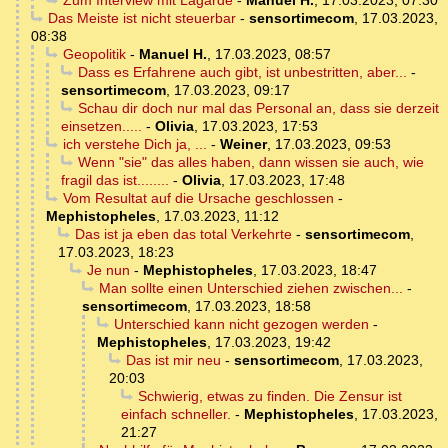
Zum Interview mit Lagarde
-
Manuel H.
,
17.03.2023, 07:30
Das Meiste ist nicht steuerbar
-
sensortimecom
,
17.03.2023,
08:38
Geopolitik
-
Manuel H.
,
17.03.2023, 08:57
Dass es Erfahrene auch gibt, ist unbestritten, aber...
-
sensortimecom
,
17.03.2023, 09:17
Schau dir doch nur mal das Personal an, dass sie derzeit
einsetzen.....
-
Olivia
,
17.03.2023, 17:53
ich verstehe Dich ja, ...
-
Weiner
,
17.03.2023, 09:53
Wenn "sie" das alles haben, dann wissen sie auch, wie
fragil das ist........
-
Olivia
,
17.03.2023, 17:48
Vom Resultat auf die Ursache geschlossen
-
Mephistopheles
,
17.03.2023, 11:12
Das ist ja eben das total Verkehrte
-
sensortimecom
,
17.03.2023, 18:23
Je nun
-
Mephistopheles
,
17.03.2023, 18:47
Man sollte einen Unterschied ziehen zwischen...
-
sensortimecom
,
17.03.2023, 18:58
Unterschied kann nicht gezogen werden
-
Mephistopheles
,
17.03.2023, 19:42
Das ist mir neu
-
sensortimecom
,
17.03.2023,
20:03
Schwierig, etwas zu finden. Die Zensur ist
einfach schneller.
-
Mephistopheles
,
17.03.2023,
21:27