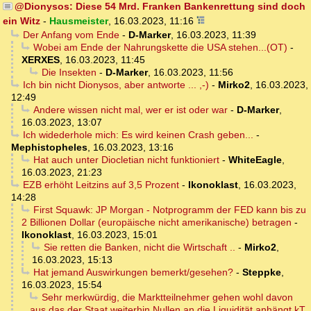
@Dionysos: Diese 54 Mrd. Franken Bankenrettung sind doch
ein Witz
-
Hausmeister
,
16.03.2023, 11:16
Der Anfang vom Ende
-
D-Marker
,
16.03.2023, 11:39
Wobei am Ende der Nahrungskette die USA stehen...(OT)
-
XERXES
,
16.03.2023, 11:45
Die Insekten
-
D-Marker
,
16.03.2023, 11:56
Ich bin nicht Dionysos, aber antworte ... ,-)
-
Mirko2
,
16.03.2023,
12:49
Andere wissen nicht mal, wer er ist oder war
-
D-Marker
,
16.03.2023, 13:07
Ich widederhole mich: Es wird keinen Crash geben...
-
Mephistopheles
,
16.03.2023, 13:16
Hat auch unter Diocletian nicht funktioniert
-
WhiteEagle
,
16.03.2023, 21:23
EZB erhöht Leitzins auf 3,5 Prozent
-
Ikonoklast
,
16.03.2023,
14:28
First Squawk: JP Morgan - Notprogramm der FED kann bis zu
2 Billionen Dollar (europäische nicht amerikanische) betragen
-
Ikonoklast
,
16.03.2023, 15:01
Sie retten die Banken, nicht die Wirtschaft ..
-
Mirko2
,
16.03.2023, 15:13
Hat jemand Auswirkungen bemerkt/gesehen?
-
Steppke
,
16.03.2023, 15:54
Sehr merkwürdig, die Marktteilnehmer gehen wohl davon
aus das der Staat weiterhin Nullen an die Liquidität anhängt kT