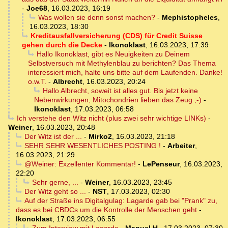
-
Joe68
,
16.03.2023, 16:19
Was wollen sie denn sonst machen?
-
Mephistopheles
,
16.03.2023, 18:30
Kreditausfallversicherung (CDS) für Credit Suisse
gehen durch die Decke
-
Ikonoklast
,
16.03.2023, 17:39
Hallo Ikonoklast, gibt es Neuigkeiten zu Deinem
Selbstversuch mit Methylenblau zu berichten? Das Thema
interessiert mich, halte uns bitte auf dem Laufenden. Danke!
o.w.T.
-
Albrecht
,
16.03.2023, 20:24
Hallo Albrecht, soweit ist alles gut. Bis jetzt keine
Nebenwirkungen, Mitochondrien lieben das Zeug ;-)
-
Ikonoklast
,
17.03.2023, 06:58
Ich verstehe den Witz nicht (plus zwei sehr wichtige LINKs)
-
Weiner
,
16.03.2023, 20:48
Der Witz ist der ...
-
Mirko2
,
16.03.2023, 21:18
SEHR SEHR WESENTLICHES POSTING !
-
Arbeiter
,
16.03.2023, 21:29
@Weiner: Exzellenter Kommentar!
-
LePenseur
,
16.03.2023,
22:20
Sehr gerne, ...
-
Weiner
,
16.03.2023, 23:45
Der Witz geht so ...
-
NST
,
17.03.2023, 02:30
Auf der Straße ins Digitalgulag: Lagarde gab bei "Prank" zu,
dass es bei CBDCs um die Kontrolle der Menschen geht
-
Ikonoklast
,
17.03.2023, 06:55